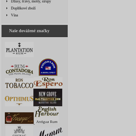
Džusy, šťávy, mošty, sirupy
Doplňkové zboží
Vína
Naše dovážené značky