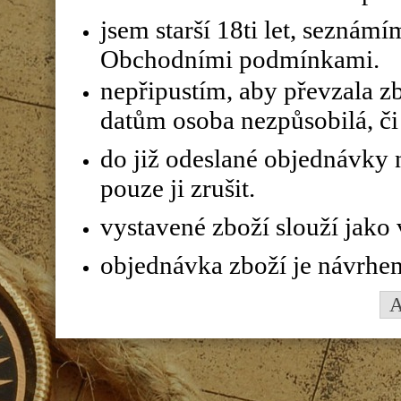
jsem starší 18ti let, seznám
Obchodními podmínkami.
nepřipustím, aby převzala z
datům osoba nezpůsobilá, či 
do již odeslané objednávky n
pouze ji zrušit.
vystavené zboží slouží jako
objednávka zboží je návrhe