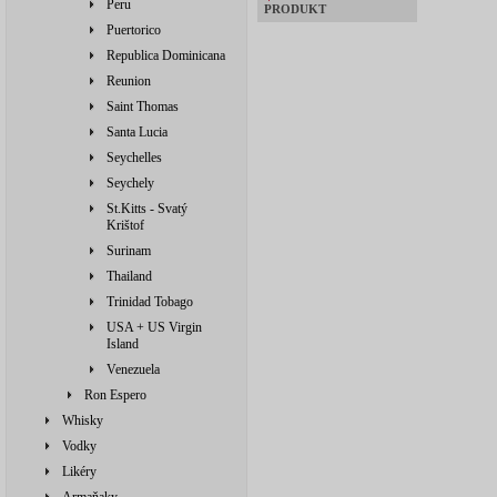
Peru
PRODUKT
Puertorico
Republica Dominicana
Reunion
Saint Thomas
Santa Lucia
Seychelles
Seychely
St.Kitts - Svatý
Krištof
Surinam
Thailand
Trinidad Tobago
USA + US Virgin
Island
Venezuela
Ron Espero
Whisky
Vodky
Likéry