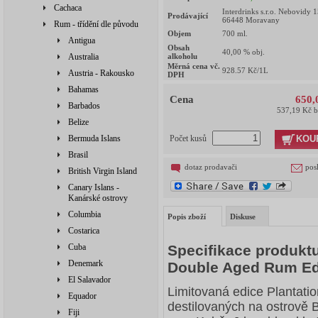
Cachaca
Interdrinks s.r.o. Nebovidy 
Prodávající
66448 Moravany
Rum - třídění dle původu
Objem
700
ml.
Antigua
Obsah
40,00
% obj.
Australia
alkoholu
Měrná cena vč.
928.57
Kč/1L
Austria - Rakousko
DPH
Bahamas
Cena
650,
Barbados
537,19 Kč 
Belize
KOU
Bermuda Islans
Počet kusů
Brasil
dotaz prodavači
pos
British Virgin Island
Canary Islans -
Kanárské ostrovy
Columbia
Popis zboží
Diskuse
Costarica
Cuba
Specifikace produktu
Denemark
Double Aged Rum Ed
El Salavador
Limitovaná edice Plantati
Equador
destilovaných na ostrově 
Fiji