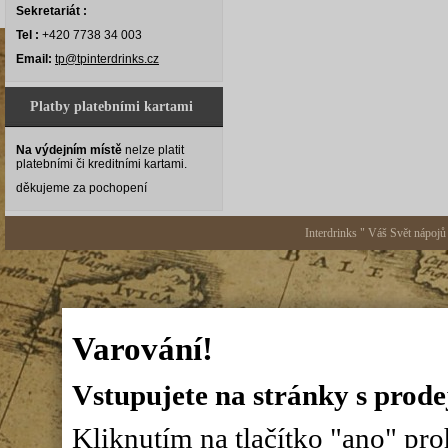
Sekretariát :
Tel :
+420 7738 34 003
Email:
tp@tpinterdrinks.cz
Platby platebními kartami
Na výdejním místě
nelze platit
platebními či kreditními kartami.
děkujeme za pochopení
Interdrinks " Váš Svět nápojů
Varování!
Vstupujete na stránky s prode
Kliknutím na tlačítko "ano" proh