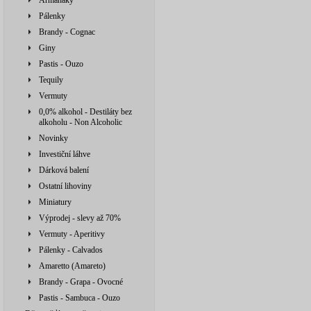
Armaňaky
Pálenky
Brandy - Cognac
Giny
Pastis - Ouzo
Tequily
Vermuty
0,0% alkohol - Destiláty bez
alkoholu - Non Alcoholic
Novinky
Investiční láhve
Dárková balení
Ostatní lihoviny
Miniatury
Výprodej - slevy až 70%
Vermuty - Aperitivy
Pálenky - Calvados
Amaretto (Amareto)
Brandy - Grapa - Ovocné
Pastis - Sambuca - Ouzo