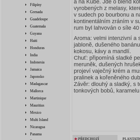
a na Kubě. Jde o blend ko
Filipíny
vyrobených z melasy, které
Grenada
v sudech po bourbonu a ná
Guadeloupe
kontinentálním zráním v 
Guatemala
rum byl lahvován o síle 40
Guyana
Aroma: velmi intenzivní a 
Haiti
jabloně, dušeného banánu, 
Honduras
kokosu, kávy a mandlí.
India
Chuť: připomíná sladké peč
Indonesia
meruněk, dušených hrušek 
Jamaica
projeví vaječný krém a m
Japonsko
pralinek a kořeněného dub
Závěr: dlouhý a sladký, s 
Madagascar
tonkových bobů, karamelu 
Mallorca
Martinique
Mauritius
Mexico
Multi Island
Nicaragua
Panama
PŘEDCHOZÍ
PLANTATI