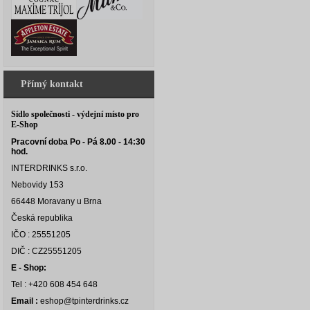
Přímý kontakt
Sídlo společnosti - výdejní místo pro
E-Shop
Pracovní doba Po - Pá 8.00 - 14:30
hod.
INTERDRINKS s.r.o.
Nebovidy 153
66448 Moravany u Brna
Česká republika
IČO : 25551205
DIČ : CZ25551205
E - Shop:
Tel : +420 608 454 648
Email :
eshop@tpinterdrinks.cz