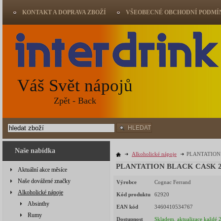
KONTAKT A DOPRAVA ZBOŽÍ
VŠEOBECNÉ OBCHODNÍ PODMÍ
Váš Svět nápojů
Zpět - Back
HLEDAT
Naše nabídka
Alkoholické nápoje
PLANTATION 
PLANTATION BLACK CASK 20
Aktuální akce měsíce
Naše dovážené značky
Výrobce
Cognac Ferrand
Alkoholické nápoje
Kód produktu
62920
Absinthy
EAN kód
3460410534767
Rumy
Dostupnost
Skladem, aktualizace každé 