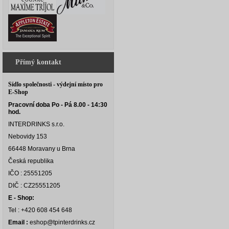
Přímý kontakt
Sídlo společnosti - výdejní místo pro
E-Shop
Pracovní doba Po - Pá 8.00 - 14:30
hod.
INTERDRINKS s.r.o.
Nebovidy 153
66448 Moravany u Brna
Česká republika
IČO : 25551205
DIČ : CZ25551205
E - Shop:
Tel : +420 608 454 648
Email :
eshop@tpinterdrinks.cz