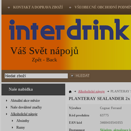
KONTAKT A DOPRAVA ZBOŽÍ
VŠEOBECNÉ OBCHODNÍ PODMÍ
Váš Svět nápojů
Zpět - Back
HLEDAT
Naše nabídka
Alkoholické nápoje
PLANTERAY S
PLANTERAY SEALANDER 2x sk
Aktuální akce měsíce
Naše dovážené značky
Výrobce
Cognac Ferrand
Alkoholické nápoje
Kód produktu
63775
Absinthy
EAN kód
3460410541055
Rumy
Dostupnost
Skladem, aktualizace 