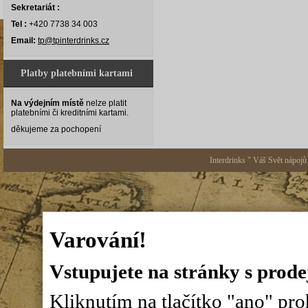
Sekretariát :
Tel :
+420 7738 34 003
Email:
tp@tpinterdrinks.cz
Platby platebními kartami
Na výdejním místě
nelze platit
platebními či kreditními kartami.
děkujeme za pochopení
Interdrinks " Váš Svět nápojů
Varování!
Vstupujete na stránky s prode
Kliknutím na tlačítko "ano" proh