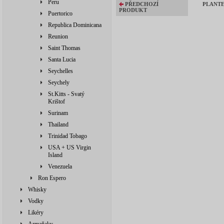
Peru
PŘEDCHOZÍ
PLANTE
PRODUKT
Puertorico
Republica Dominicana
Reunion
Saint Thomas
Santa Lucia
Seychelles
Seychely
St.Kitts - Svatý
Krištof
Surinam
Thailand
Trinidad Tobago
USA + US Virgin
Island
Venezuela
Ron Espero
Whisky
Vodky
Likéry