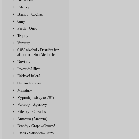
Armaňaky
Pálenky
Brandy - Cognac
Giny
Pastis - Ouzo
Tequily
Vermuty
0,0% alkohol - Destiláty bez
alkoholu - Non Alcoholic
Novinky
Investiční láhve
Dárková balení
Ostatní lihoviny
Miniatury
Výprodej - slevy až 70%
Vermuty - Aperitivy
Pálenky - Calvados
Amaretto (Amareto)
Brandy - Grapa - Ovocné
Pastis - Sambuca - Ouzo