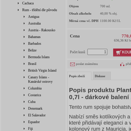
Cachaca
Objem
700
ml.
Rum - třídění dle původu
Obsah alkoholu
40,00
% obj.
Antigua
Měrná cena vč. DPH
1100.00
Kč/1L
Australia
Austria - Rakousko
Cena
770,
Bahamas
636,36 Kč 
Barbados
Belize
KOU
Počet kusů
Bermuda Islans
Brasil
poslat známému
při
British Virgin Island
Popis zboží
Diskuse
Canary Islans -
Kanárské ostrovy
Columbia
Popis produktu Plan
Costarica
0,7l - dárkové balení
Cuba
Tento rum spojuje bohatství
Denemark
El Salavador
Nabízí směs kotlíkových a
Equador
které přidávají eleganci a
kolonový rum z Mauricia, j
Fiji