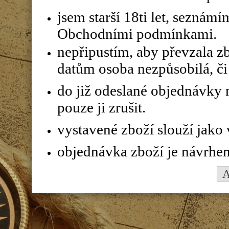
jsem starší 18ti let, seznám
Obchodními podmínkami.
nepřipustím, aby převzala z
datům osoba nezpůsobilá, či 
do již odeslané objednávky n
pouze ji zrušit.
vystavené zboží slouží jako
objednávka zboží je návrhe