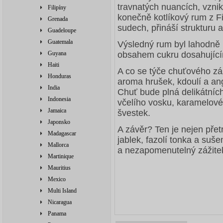
travnatých nuancích, vznikl
Filipíny
konečně kotlíkový rum z Fi
Grenada
sudech, přináší strukturu 
Guadeloupe
Guatemala
Výsledný rum byl lahodně
Guyana
obsahem cukru dosahujícím 
Haiti
A co se týče chuťového zá
Honduras
aroma hrušek, kdoulí a a
India
Chuť bude plná delikátních
Indonesia
včelího vosku, karamelové
Jamaica
švestek.
Japonsko
A závěr? Ten je nejen přet
Madagascar
jablek, fazolí tonka a suš
Mallorca
a nezapomenutelný zážite
Martinique
Mauritius
Mexico
Multi Island
Nicaragua
Panama