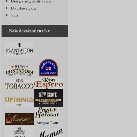
Džusy, šťávy, mošty, sirupy
Doplňkové zboží
Vína
Naše dovážené značky