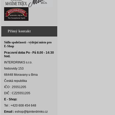
Přímý kontakt
Sídlo společnosti - výdejní místo pro
E-Shop
Pracovní doba Po - Pá 8.00 - 14:30
hod.
INTERDRINKS s.r.o.
Nebovidy 153
66448 Moravany u Brna
Česká republika
IČO : 25551205
DIČ : CZ25551205
E - Shop:
Tel : +420 608 454 648
Email :
eshop@tpinterdrinks.cz