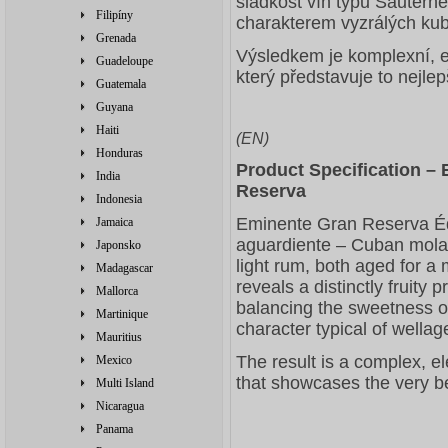
sladkost vín typu Sautern
Filipíny
charakterem vyzrálých ku
Grenada
Výsledkem je komplexní, e
Guadeloupe
který představuje to nejle
Guatemala
Guyana
Haiti
(EN)
Honduras
Product Specification –
India
Reserva
Indonesia
Eminente Gran Reserva Édi
Jamaica
aguardiente – Cuban mola
Japonsko
light rum, both aged for a 
Madagascar
reveals a distinctly fruity pr
Mallorca
balancing the sweetness of
Martinique
character typical of well
Mauritius
The result is a complex, el
Mexico
that showcases the very b
Multi Island
Nicaragua
Panama