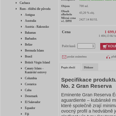
Cachaca
Objem
700
ml.
Rum - třídění dle původu
Obsah
43,20
% obj.
alkoholu
Antigua
Měrná cena
2427.14
Kč/1L
Australia
vč. DPH
Austria - Rakousko
Cena
1 699,
Bahamas
1 404,13 Kč 
Barbados
Belize
KOU
Počet kusů
Bermuda Islans
Brasil
poslat známému
při
British Virgin Island
Popis zboží
Diskuse
Canary Islans -
Kanárské ostrovy
Columbia
Specifikace produkt
Costarica
No. 2 Gran Reserva
Cuba
Eminente Gran Reserva Édi
Denemark
aguardiente – kubánské m
El Salavador
které společně zrají minimá
Equador
ovocný profil a hedvábně 
Fiji