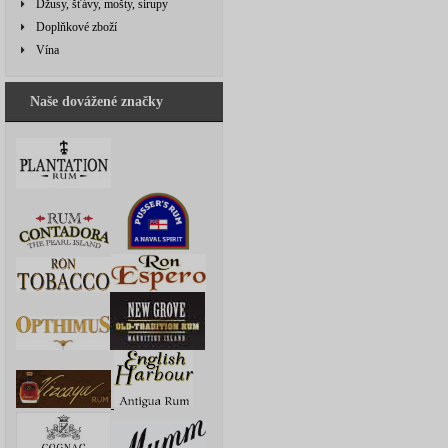
Džusy, šťávy, mošty, sirupy
Doplňkové zboží
Vína
Naše dovážené značky