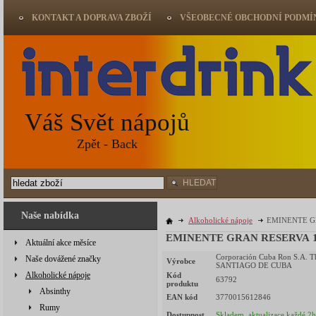
KONTAKT A DOPRAVA ZBOŽÍ
VŠEOBECNÉ OBCHODNÍ PODMÍ
Váš Svět nápojů
Zpět - Back
HLEDAT
Naše nabídka
Alkoholické nápoje
EMINENTE GR
EMINENTE GRAN RESERVA 10Y
Aktuální akce měsíce
Corporación Cuba Ron S.A. T
Naše dovážené značky
Výrobce
SANTIAGO DE CUBA
Alkoholické nápoje
Kód
63792
produktu
Absinthy
EAN kód
3770015612846
Rumy
Dostupnost
Skladem, aktualizace každé 2h