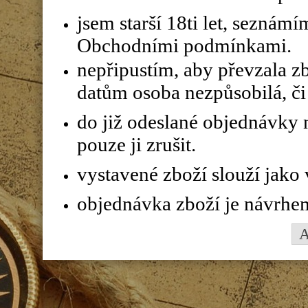
jsem starší 18ti let, seznám
Obchodními podmínkami.
nepřipustím, aby převzala z
datům osoba nezpůsobilá, či 
do již odeslané objednávky n
pouze ji zrušit.
vystavené zboží slouží jako
objednávka zboží je návrhe