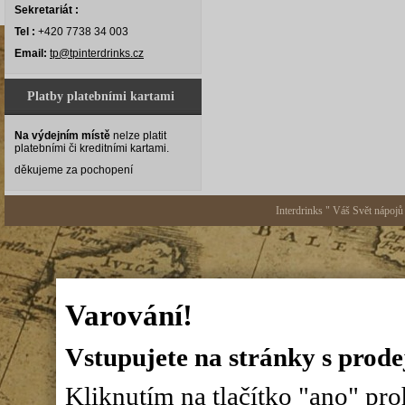
Sekretariát :
Tel :
+420 7738 34 003
Email:
tp@tpinterdrinks.cz
Platby platebními kartami
Na výdejním místě
nelze platit
platebními či kreditními kartami.
děkujeme za pochopení
Interdrinks " Váš Svět nápojů
Varování!
Vstupujete na stránky s prode
Kliknutím na tlačítko "ano" proh