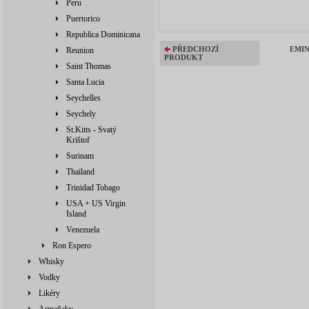
Peru
Puertorico
Republica Dominicana
PŘEDCHOZÍ
EMIN
Reunion
PRODUKT
Saint Thomas
Santa Lucia
Seychelles
Seychely
St.Kitts - Svatý
Krištof
Surinam
Thailand
Trinidad Tobago
USA + US Virgin
Island
Venezuela
Ron Espero
Whisky
Vodky
Likéry