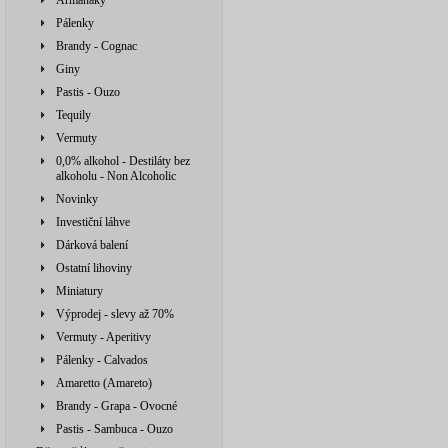
Armaňaky
Pálenky
Brandy - Cognac
Giny
Pastis - Ouzo
Tequily
Vermuty
0,0% alkohol - Destiláty bez
alkoholu - Non Alcoholic
Novinky
Investiční láhve
Dárková balení
Ostatní lihoviny
Miniatury
Výprodej - slevy až 70%
Vermuty - Aperitivy
Pálenky - Calvados
Amaretto (Amareto)
Brandy - Grapa - Ovocné
Pastis - Sambuca - Ouzo