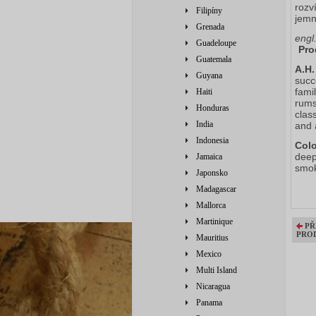
rozv
Filipíny
jemn
Grenada
engl
Guadeloupe
Pro
Guatemala
A.H.
Guyana
succ
fami
Haiti
rums
Honduras
clas
India
and 
Indonesia
Colo
deep
Jamaica
smok
Japonsko
Madagascar
Mallorca
Martinique
PŘ
PRO
Mauritius
Mexico
Multi Island
Nicaragua
Panama