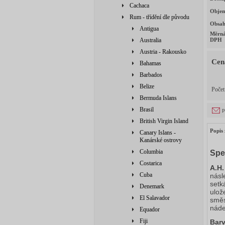
Cachaca
Obje
Rum - třídění dle původu
Obsah
Antigua
Měrná
Australia
DPH
Austria - Rakousko
Cen
Bahamas
Barbados
Belize
Poče
Bermuda Islans
Brasil
p
British Virgin Island
Popis 
Canary Islans -
Kanárské ostrovy
Columbia
Spe
Costarica
A.H.
Cuba
násl
setk
Denemark
ulož
El Salavador
směs
náde
Equador
Fiji
Barv