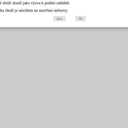
é zboží slouží jako výzva k podání nabídek.
ka zboží je návrhem na uzavření smlouvy.
Ano
Ne