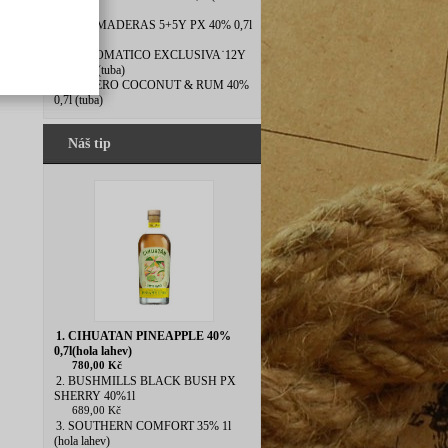
láhev)
8. DOS MADERAS 5+5Y PX 40% 0,7l
(tuba)
9. DIPLOMATICO EXCLUSIVA˙12Y
40% 0,7l(tuba)
10. ESPERO COCONUT & RUM 40%
0,7l (tuba)
Náš tip
1. CIHUATAN PINEAPPLE 40%
0,7l(hola lahev)
780,00 Kč
2. BUSHMILLS BLACK BUSH PX
SHERRY 40%1l
689,00 Kč
3. SOUTHERN COMFORT 35% 1l
(hola lahev)