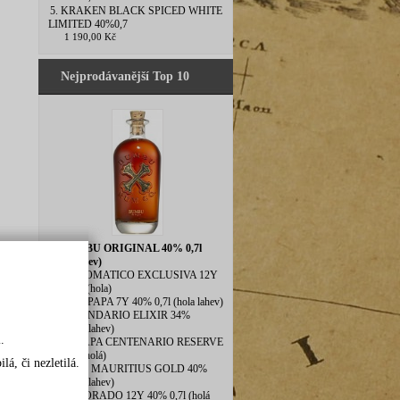
5. KRAKEN BLACK SPICED WHITE
LIMITED 40%0,7
1 190,00 Kč
Nejprodávanější Top 10
1. BUMBU ORIGINAL 40% 0,7l
(hola lahev)
2. DIPLOMATICO EXCLUSIVA 12Y
40% 0,7l(hola)
3. DON PAPA 7Y 40% 0,7l (hola lahev)
4. LEGENDARIO ELIXIR 34%
0,7l(hola lahev)
.
5. ZACAPA CENTENARIO RESERVE
40% 1l (holá)
á, či nezletilá.
6. BLUE MAURITIUS GOLD 40%
0,7l(hola lahev)
7. EL DORADO 12Y 40% 0,7l (holá