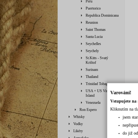
Peru
Puertorico
Republica Dominicana
Reunion
Saint Thomas
Santa Lucia
Seychelles
Seychely
St.Kitts - Svatý
Krištof
Surinam
Thailand
Trinidad Tobago
USA + US Virgin
Varování!
Island
Vstupujete na 
Venezuela
Kliknutím na tl
Ron Espero
Whisky
jsem sta
Vodky
nepřipus
Likéry
do již od