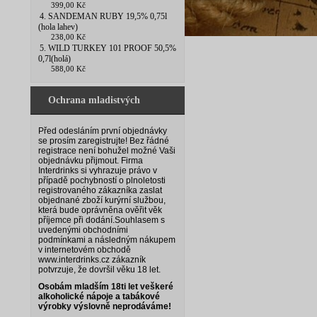
399,00 Kč
4. SANDEMAN RUBY 19,5% 0,75l
(hola lahev)
238,00 Kč
5. WILD TURKEY 101 PROOF 50,5%
0,7l(holá)
588,00 Kč
Ochrana mladistvých
Před odesláním první objednávky
se prosím zaregistrujte! Bez řádné
registrace není bohužel možné Vaši
objednávku přijmout. Firma
Interdrinks si vyhrazuje právo v
případě pochybností o plnoletosti
registrovaného zákazníka zaslat
objednané zboží kurýrní službou,
která bude oprávněna ověřit věk
příjemce při dodání.
Souhlasem s
uvedenými obchodními
podmínkami a následným nákupem
v internetovém obchodě
www.interdrinks.cz zákazník
potvrzuje, že dovršil věku 18 let.
Osobám mladším 18ti let veškeré
alkoholické nápoje a tabákové
výrobky výslovně neprodáváme!