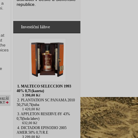
a 
republice.
i.
Investiční láhve
at 
t 
he 
ices 
e 
1. MALTECO SELECCION 1993
40% 0,7l (kazeta)
3 390,00 Kč
DALŠÍ
2. PLANTATION SC PANAMA 2010
KT
50,2%0,7l(tuba
1 420,00 Kč
3. APPLETON RESERVE 8Y 43%
0,7l(hola lahev)
632,00 Kč
4. DICTADOR EPISODIO 2005
AMER.50% 0,7l R.E
3 299,00 Kč