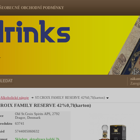
ŠEOBECNÉ OBCHODNÍ PODMÍNKY
ů
zákaz
HLEDAT
Zaregi
Alkoholické nápoje
ST.CROIX FAMILY RESERVE 42%0,7l(karton)
ST.CROIX FAMILY RESERVE 42%0,7l(karton)
Old St.Croix Spirits APS, 2792
ce
Dragor, Denmark
roduktu
63741
kód
5744005060632
pnost
Skladem, aktualizace každé 2h