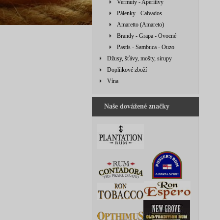
Vermuty - Aperitivy
Pálenky - Calvados
Amaretto (Amareto)
Brandy - Grapa - Ovocné
Pastis - Sambuca - Ouzo
Džusy, šťávy, mošty, sirupy
Doplňkové zboží
Vína
Naše dovážené značky