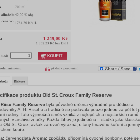
m
700
ml.
 alkoholu
42,00
% obj.
 cena vč.
1784.29
Kč/1L
a
1 249,00 Kč
1 032,23 Kč bez DPH
KOUPIT
t kusů
oslat známému
přidat k porovnání
zboží
Diskuse
cifikace produktu Old St. Croux Family Reserve
 Riise Family Reserve
 byla původně určena výhradně pro dědice a 
edovníky A. H. Riiseho a tradičně se podávala pouze jednou za pět let př
ání rodiny. Tato výjimečná směs vzniká z nejlepších a nejstarších rumů 
ených v archivu značky. Každá láhev je jedinečná – sladká jako klasické
i Old St. Croix, avšak zároveň výrazná, s tóny tmavého koření a jemný
chem kouře.
a:
 červenozlatá 
Aroma:
 zpočátku připomíná ovocné bonbony, poté se 