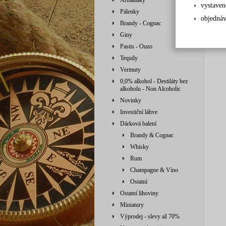
Armaňaky
vystaven
Pálenky
objednáv
Brandy - Cognac
Giny
Pastis - Ouzo
Tequily
Vermuty
0,0% alkohol - Destiláty bez
alkoholu - Non Alcoholic
Novinky
Investiční láhve
Dárková balení
Brandy & Cognac
Whisky
Rum
Champagne & Víno
Ostatní
Ostatní lihoviny
Miniatury
Výprodej - slevy až 70%