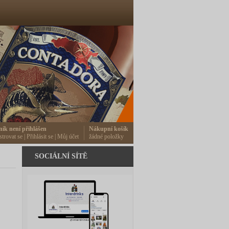
ník není přihlášen
Nákupní košík
strovat se
|
Přihlásit se
|
Můj účet
žádné položky
SOCIÁLNÍ SÍTĚ