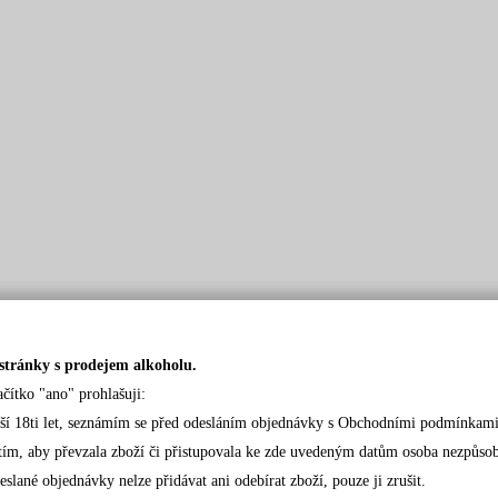
stránky s prodejem alkoholu.
ačítko "ano" prohlašuji:
rší 18ti let, seznámím se před odesláním objednávky s Obchodními podmínkami
tím, aby převzala zboží či přistupovala ke zde uvedeným datům osoba nezpůsobil
eslané objednávky nelze přidávat ani odebírat zboží, pouze ji zrušit.