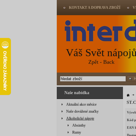
KONTAKT A DOPRAVA ZBOŽÍ
V
Váš Svět nápoj
Zpět - Back
Naše nabídka
Aktuální akce měsíce
Naše dovážené značky
Výrob
Alkoholické nápoje
Kód p
Absinthy
EAN 
Rumy
Dostu