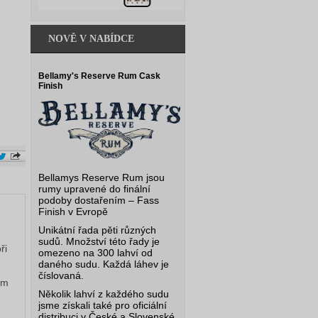
NOVĚ V NABÍDCE
Bellamy's Reserve Rum Cask
Finish
Bellamys Reserve Rum jsou
rumy upravené do finální
podoby dostařením – Fass
Finish v Evropě
Unikátní řada pěti různých
sudů. Množství této řady je
i 
omezeno na 300 lahví od
daného sudu. Každá láhev je
 
číslovaná.
m 
Několik lahví z každého sudu
jsme získali také pro oficiální
distribuci v České a Slovenské