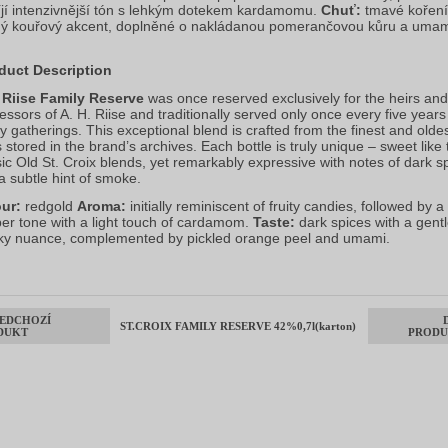
íjí intenzivnější tón s lehkým dotekem kardamomu. 
Chuť:
 tmavé koření 
ý kouřový akcent, doplněné o nakládanou pomerančovou kůru a umam
.
duct Description
 Riise Family Reserve
 was once reserved exclusively for the heirs and 
essors of A. H. Riise and traditionally served only once every five years 
ly gatherings. This exceptional blend is crafted from the finest and oldes
 stored in the brand’s archives. Each bottle is truly unique – sweet like t
sic Old St. Croix blends, yet remarkably expressive with notes of dark sp
a subtle hint of smoke.
ur:
 redgold 
Aroma:
 initially reminiscent of fruity candies, followed by a 
er tone with a light touch of cardamom. 
Taste:
 dark spices with a gentl
y nuance, complemented by pickled orange peel and umami.
EDCHOZÍ
ST.CROIX FAMILY RESERVE 42%0,7l(karton)
DUKT
PRODU