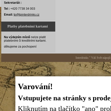
Sekretariát :
Tel :
+420 7738 34 003
Email:
tp@tpinterdrinks.cz
Platby platebními kartami
Na výdejním místě
nelze platit
platebními či kreditními kartami.
děkujeme za pochopení
Interdrinks " Váš Svět nápojů
Varování!
Vstupujete na stránky s prode
Kliknutím na tlačítko "ano" proh