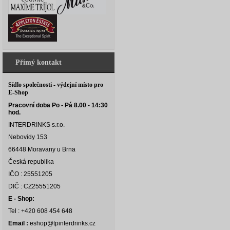
Přímý kontakt
Sídlo společnosti - výdejní místo pro
E-Shop
Pracovní doba Po - Pá 8.00 - 14:30
hod.
INTERDRINKS s.r.o.
Nebovidy 153
66448 Moravany u Brna
Česká republika
IČO : 25551205
DIČ : CZ25551205
E - Shop:
Tel : +420 608 454 648
Email :
eshop@tpinterdrinks.cz