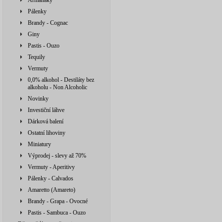
Armaňaky
Pálenky
Brandy - Cognac
Giny
Pastis - Ouzo
Tequily
Vermuty
0,0% alkohol - Destiláty bez
alkoholu - Non Alcoholic
Novinky
Investiční láhve
Dárková balení
Ostatní lihoviny
Miniatury
Výprodej - slevy až 70%
Vermuty - Aperitivy
Pálenky - Calvados
Amaretto (Amareto)
Brandy - Grapa - Ovocné
Pastis - Sambuca - Ouzo