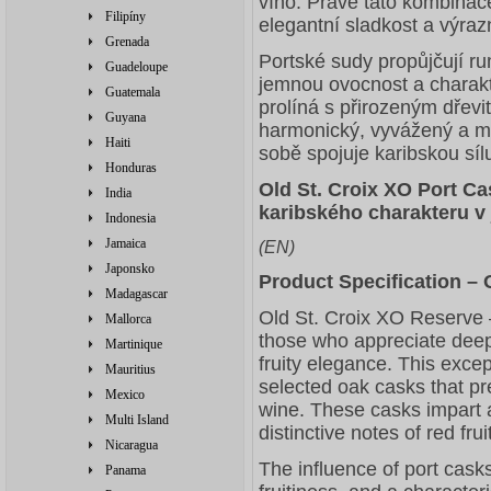
víno. Právě tato kombinace
Filipíny
elegantní sladkost a výra
Grenada
Portské sudy propůjčují r
Guadeloupe
jemnou ovocnost a charakte
Guatemala
prolíná s přirozeným dřevi
Guyana
harmonický, vyvážený a mi
Haiti
sobě spojuje karibskou sí
Honduras
Old St. Croix XO Port Ca
India
karibského charakteru v 
Indonesia
Jamaica
(EN)
Japonsko
Product Specification – 
Madagascar
Old St. Croix XO Reserve –
Mallorca
those who appreciate deep,
Martinique
fruity elegance. This excep
Mauritius
selected oak casks that prev
Mexico
wine. These casks impart 
Multi Island
distinctive notes of red fruit
Nicaragua
The influence of port casks
Panama