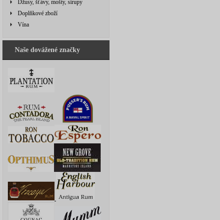
Džusy, šťávy, mošty, sirupy
Doplňkové zboží
Vína
Naše dovážené značky