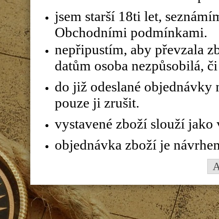
jsem starší 18ti let, seznám
Obchodními podmínkami.
nepřipustím, aby převzala z
datům osoba nezpůsobilá, či 
do již odeslané objednávky n
pouze ji zrušit.
vystavené zboží slouží jako
objednávka zboží je návrhe