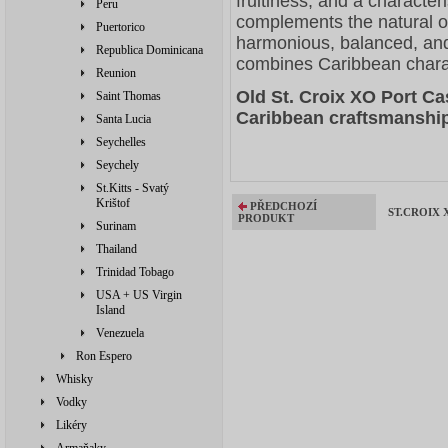
fruitiness, and a characteri
Peru
complements the natural oak
Puertorico
harmonious, balanced, and
Republica Dominicana
combines Caribbean charac
Reunion
Old St. Croix XO Port Ca
Saint Thomas
Caribbean craftsmanship 
Santa Lucia
Seychelles
Seychely
St.Kitts - Svatý
Krištof
PŘEDCHOZÍ
ST.CROIX X
PRODUKT
Surinam
Thailand
Trinidad Tobago
USA + US Virgin
Island
Venezuela
Ron Espero
Whisky
Vodky
Likéry