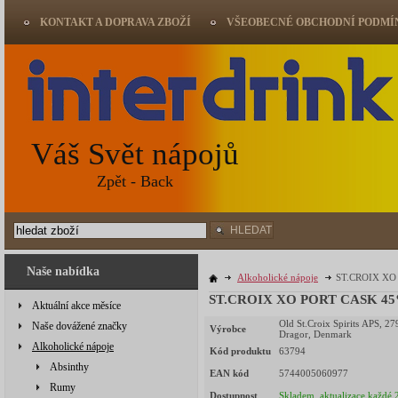
KONTAKT A DOPRAVA ZBOŽÍ
VŠEOBECNÉ OBCHODNÍ PODMÍ
Váš Svět nápojů
Zpět - Back
HLEDAT
Naše nabídka
Alkoholické nápoje
ST.CROIX XO 
ST.CROIX XO PORT CASK 45% 
Aktuální akce měsíce
Old St.Croix Spirits APS, 27
Naše dovážené značky
Výrobce
Dragor, Denmark
Alkoholické nápoje
Kód produktu
63794
Absinthy
EAN kód
5744005060977
Rumy
Dostupnost
Skladem, aktualizace každé 