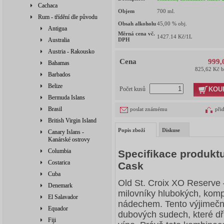
Cachaca
Objem
700
ml.
Rum - třídění dle původu
Obsah alkoholu
45,00
% obj.
Antigua
Měrná cena vč.
1427.14
Kč/1L
Australia
DPH
Austria - Rakousko
Cena
999,
Bahamas
825,62 Kč 
Barbados
Belize
KOU
Počet kusů
Bermuda Islans
Brasil
poslat známému
při
British Virgin Island
Popis zboží
Diskuse
Canary Islans -
Kanárské ostrovy
Columbia
Specifikace produktu 
Costarica
Cask
Cuba
Old St. Croix XO Reserve –
Denemark
milovníky hlubokých, kom
El Salavador
nádechem. Tento výjimečný
Equador
dubových sudech, které dř
Fiji