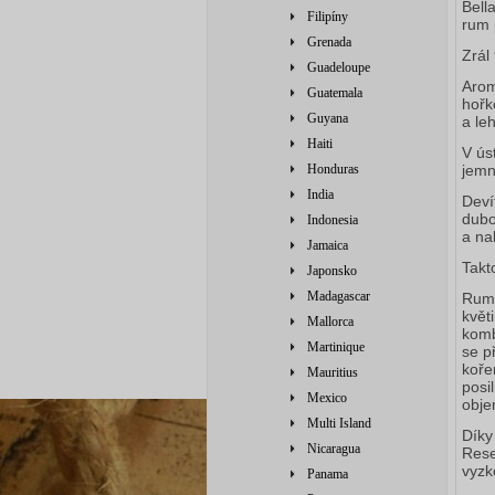
Bell
Filipíny
rum 
Grenada
Zrál
Guadeloupe
Arom
Guatemala
hořk
Guyana
a le
Haiti
V ús
Honduras
jemn
India
Deví
dubo
Indonesia
a na
Jamaica
Takt
Japonsko
Madagascar
Rum 
květ
Mallorca
komb
Martinique
se p
koře
Mauritius
posi
Mexico
obje
Multi Island
Díky
Nicaragua
Rese
vyzk
Panama