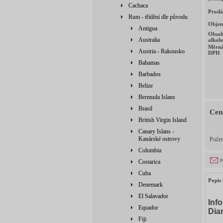
Cachaca
Prodá
Rum - třídění dle původu
Obje
Antigua
Obsa
Australia
alkoh
Měrná
Austria - Rakousko
DPH
Bahamas
Barbados
Belize
Bermuda Islans
Brasil
Cen
British Virgin Island
Canary Islans -
Kanárské ostrovy
Poče
Columbia
p
Costarica
Cuba
Popis 
Denemark
El Salavador
Inf
Equador
Diam
Fiji