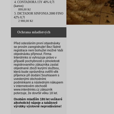
4. CONTADORA 15Y 40% 0,7l
(karton)
899,00 Kč
5. DICTADOR SINFONIA 2000 FINO
42% 0,7l
2 980,00 Kč
Ochrana mladistvých
Před odesláním první objednávky
se prosím zaregistrujte! Bez řádné
registrace není bohužel možné Vaši
objednávku přijmout. Firma
Interdrinks si vyhrazuje právo v
případě pochybností o plnoletosti
registrovaného zákazníka zaslat
objednané zboží kurýrní službou,
která bude oprávněna ověřit věk
příjemce při dodání.
Souhlasem s
uvedenými obchodními
podmínkami a následným nákupem
v internetovém obchodě
www.interdrinks.cz zákazník
potvrzuje, že dovršil věku 18 let.
Osobám mladším 18ti let veškeré
alkoholické nápoje a tabákové
výrobky výslovně neprodáváme!