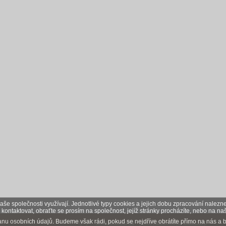
aše společnosti využívají. Jednotlivé typy cookies a jejich dobu zpracování nalez
kontaktovat, obraťte se prosím na společnost, jejíž stránky procházíte, nebo na n
nu osobních údajů. Budeme však rádi, pokud se nejdříve obrátíte přímo na nás a
Interdrinks " Váš Svět nápojů "
Tvorba e-shopu
-
pronájem e-shopu
Sun-shop