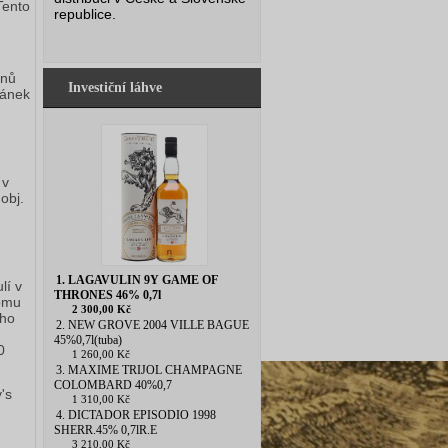
Tento
republice.
ónů
Investiční láhve
tánek
 v
obj.
1. LAGAVULIN 9Y GAME OF
lí v
THRONES 46% 0,7l
tomu
2 300,00 Kč
ého
2. NEW GROVE 2004 VILLE BAGUE
45%0,7l(tuba)
0
1 260,00 Kč
3. MAXIME TRIJOL CHAMPAGNE
COLOMBARD 40%0,7
's
1 310,00 Kč
4. DICTADOR EPISODIO 1998
SHERR.45% 0,7lR.E
3 210,00 Kč