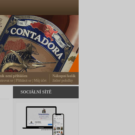
ník není přihlášen
Nákupní košík
strovat se
|
Přihlásit se
|
Můj účet
žádné položky
SOCIÁLNÍ SÍTĚ