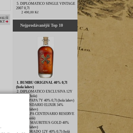
5. DIPLOMATICO SINGLE VINTAGE
2007 0,7l
2 490,00 Kč
DALŠÍ
KT
Nejprodávanější Top 10
1. BUMBU ORIGINAL 40% 0,7l
(hola lahev)
2. DIPLOMATICO EXCLUSIVA 12Y
40% 0,7l(hola)
3. DON PAPA 7Y 40% 0,7l (hola lahev)
4. LEGENDARIO ELIXIR 34%
0,7l(hola lahev)
5. ZACAPA CENTENARIO RESERVE
40% 1l (holá)
6. BLUE MAURITIUS GOLD 40%
.
0,7l(hola lahev)
7. EL DORADO 12Y 40% 0,7l (holá