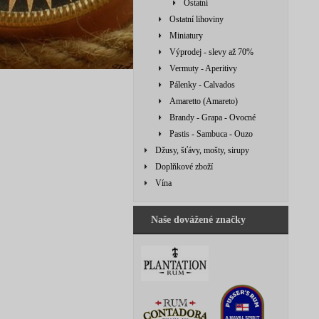
Ostatní
Ostatní lihoviny
Miniatury
Výprodej - slevy až 70%
Vermuty - Aperitivy
Pálenky - Calvados
Amaretto (Amareto)
Brandy - Grapa - Ovocné
Pastis - Sambuca - Ouzo
Džusy, šťávy, mošty, sirupy
Doplňkové zboží
Vína
Naše dovážené značky