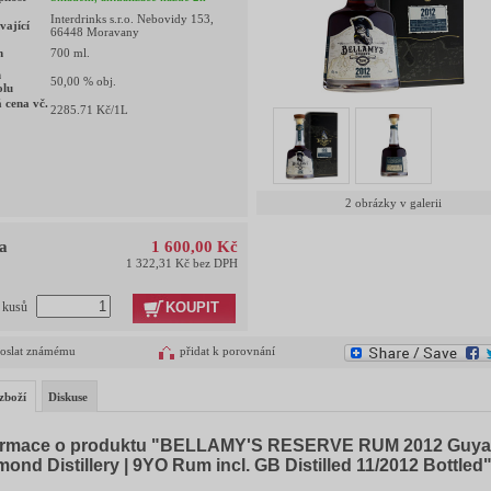
Interdrinks s.r.o. Nebovidy 153,
vající
66448 Moravany
m
700
ml.
h
50,00
% obj.
olu
 cena vč.
2285.71
Kč/1L
2 obrázky v galerii
a
1 600,00 Kč
1 322,31 Kč bez DPH
KOUPIT
t kusů
oslat známému
přidat k porovnání
zboží
Diskuse
ormace o produktu "BELLAMY'S RESERVE RUM 2012 Guya
ond Distillery | 9YO Rum incl. GB Distilled 11/2012 Bottled"