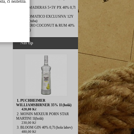
á, či nezletilá.
láhev)
8. DOS MADERAS 5+5Y PX 40% 0,7l
(tuba)
9. DIPLOMATICO EXCLUSIVA˙12Y
40% 0,7l(tuba)
10. ESPERO COCONUT & RUM 40%
0,7l (tuba)
Náš tip
1. PUCHHEIMER
WILLIAMSBIRNER 35% 1l (holá)
420,00 Kč
2. MONIN MIXEUR PORN STAR
MARTINI 1l(holá)
230,00 Kč
3. BLOOM GIN 40% 0,7l (hola lahev)
480,00 Kč