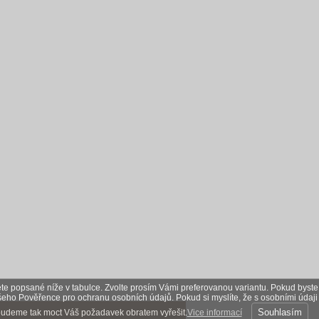
nete popsané níže v tabulce. Zvolte prosím Vámi preferovanou variantu. Pokud byste
ašeho Pověřence pro ochranu osobních údajů. Pokud si myslíte, že s osobními údaji
Souhlasím
 budeme tak moct Váš požadavek obratem vyřešit.
Vice informací