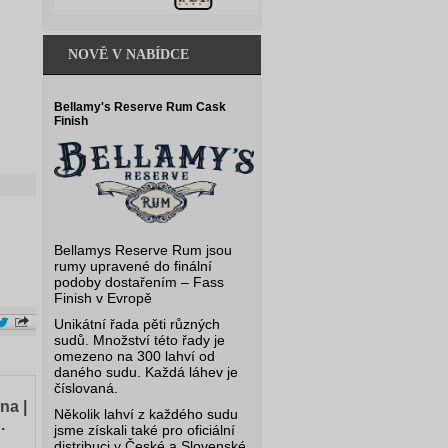
NOVĚ V NABÍDCE
Bellamy's Reserve Rum Cask
Finish
Bellamys Reserve Rum jsou
rumy upravené do finální
podoby dostařením – Fass
Finish v Evropě
Unikátní řada pěti různých
sudů. Množství této řady je
omezeno na 300 lahví od
daného sudu. Každá láhev je
číslovaná.
na |
Několik lahví z každého sudu
.
jsme získali také pro oficiální
distribuci v České a Slovenské