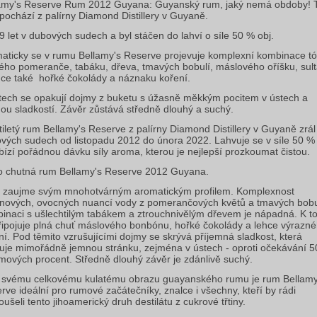
amy's Reserve Rum 2012 Guyana: Guyanský rum, jaký nemá obdoby! 
pochází z palírny Diamond Distillery v Guyaně.
 9 let v dubových sudech a byl stáčen do lahví o síle 50 % obj.
aticky se v rumu Bellamy's Reserve projevuje komplexní kombinace t
ého pomeranče, tabáku, dřeva, tmavých bobulí, máslového oříšku, sul
hce také hořké čokolády a náznaku koření.
tech se opakují dojmy z buketu s úžasně měkkým pocitem v ústech a
ou sladkostí.
Závěr zůstává středně dlouhý a suchý.
tiletý rum Bellamy's Reserve z palírny Diamond Distillery v Guyaně zrál
vých sudech od listopadu 2012 do února 2022. Lahvuje se v síle 50 % 
bízí pořádnou dávku síly aroma, kterou je nejlepší prozkoumat čistou.
o chutná rum Bellamy's Reserve 2012 Guyana.
zaujme svým mnohotvárným aromatickým profilem. Komplexnost
inových, ovocných nuancí vody z pomerančových květů a tmavých bobu
inaci s ušlechtilým tabákem a ztrouchnivělým dřevem je nápadná. K 
řipojuje plná chuť máslového bonbónu, hořké čokolády a lehce výrazn
ní. Pod těmito vzrušujícími dojmy se skrývá příjemná sladkost, která
luje mimořádně jemnou stránku, zejména v ústech - oproti očekávání 5
mových procent. Středně dlouhý závěr je zdánlivě suchý.
 svému celkovému kulatému obrazu guayanského rumu je rum Bellamy
rve ideální pro rumové začátečníky, znalce i všechny, kteří by rádi
oušeli tento jihoamerický druh destilátu z cukrové třtiny.