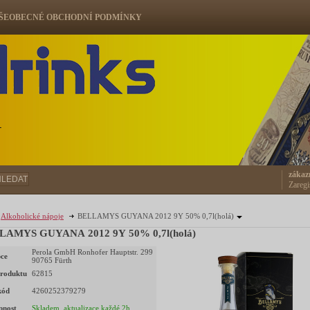
ŠEOBECNÉ OBCHODNÍ PODMÍNKY
ů
zákaz
HLEDAT
Zaregi
Alkoholické nápoje
BELLAMYS GUYANA 2012 9Y 50% 0,7l(holá)
LAMYS GUYANA 2012 9Y 50% 0,7l(holá)
Perola GmbH Ronhofer Hauptstr. 299
ce
90765 Fürth
roduktu
62815
kód
4260252379279
pnost
Skladem, aktualizace každé 2h