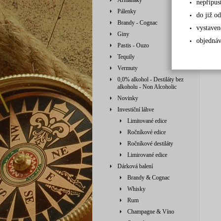
Armaňaky
nepřipus
Pálenky
do již od
Brandy - Cognac
vystaven
Giny
objednáv
Pastis - Ouzo
Tequily
Vermuty
0,0% alkohol - Destiláty bez
alkoholu - Non Alcoholic
Novinky
Investiční láhve
Limitované edice
Ročníkové edice
Ročníkové destiláty
Limirované edice
Dárková balení
Brandy & Cognac
Whisky
Rum
Champagne & Víno