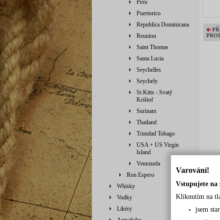
Peru
Puertorico
Republica Dominicana
PŘ
Reunion
PRO
Saint Thomas
Santa Lucia
Seychelles
Seychely
St.Kitts - Svatý
Krištof
Surinam
Thailand
Trinidad Tobago
USA + US Virgin
Island
Venezuela
Varování!
Ron Espero
Vstupujete na 
Whisky
Kliknutím na tl
Vodky
Likéry
jsem sta