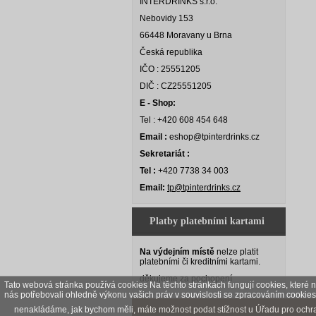
INTERDRINKS s.r.o.
Nebovidy 153
66448 Moravany u Brna
Česká republika
IČO : 25551205
DIČ : CZ25551205
E - Shop:
Tel : +420 608 454 648
Email :
eshop@tpinterdrinks.cz
Sekretariát :
Tel :
+420 7738 34 003
Email:
tp@tpinterdrinks.cz
Platby platebními kartami
Na výdejním místě
nelze platit
platebními či kreditními kartami.
děkujeme za pochopení
Tato webová stránka používá cookies Na těchto stránkách fungují cookies, které n
nás potřebovali ohledně výkonu vašich práv v souvislosti se zpracováním cookies 
nenakládáme, jak bychom měli, máte možnost podat stížnost u Úřadu pro ochra