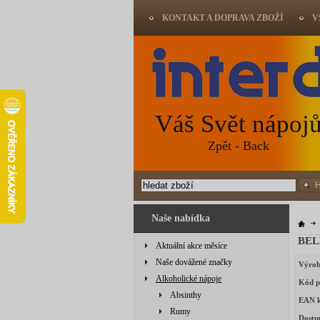
KONTAKT A DOPRAVA ZBOŽÍ
V
Váš Svět nápoj
Zpět - Back
Naše nabídka
BEL
Aktuální akce měsíce
Naše dovážené značky
Výrob
Alkoholické nápoje
Kód p
Absinthy
EAN 
Rumy
Dostu