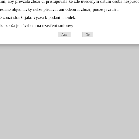
tím, aby převzala zboží či přistupovala ke zde uvedeným datům osoba nezpůsobil
eslané objednávky nelze přidávat ani odebírat zboží, pouze ji zrušit.
é zboží slouží jako výzva k podání nabídek.
ka zboží je návrhem na uzavření smlouvy.
Ano
Ne