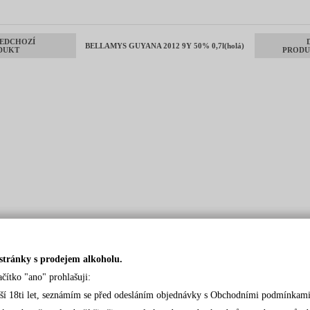
EDCHOZÍ
BELLAMYS GUYANA 2012 9Y 50% 0,7l(holá)
DUKT
PRODU
stránky s prodejem alkoholu.
ačítko "ano" prohlašuji:
rší 18ti let, seznámím se před odesláním objednávky s Obchodními podmínkami