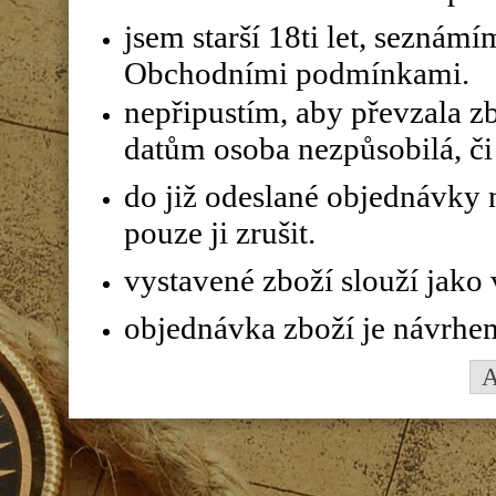
jsem starší 18ti let, seznám
Obchodními podmínkami.
nepřipustím, aby převzala z
datům osoba nezpůsobilá, či 
do již odeslané objednávky n
pouze ji zrušit.
vystavené zboží slouží jako
objednávka zboží je návrhe