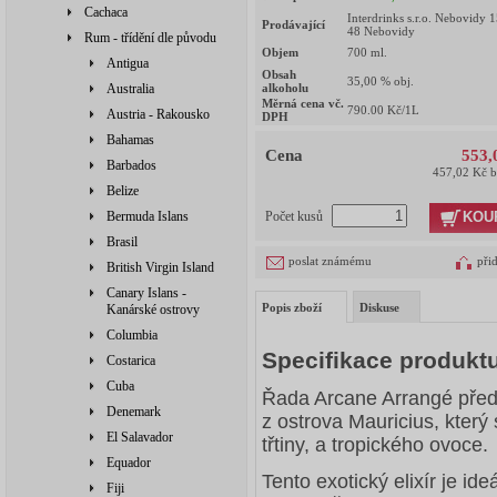
Cachaca
Interdrinks s.r.o. Nebovidy 
Prodávající
48 Nebovidy
Rum - třídění dle původu
Objem
700
ml.
Antigua
Obsah
35,00
% obj.
Australia
alkoholu
Měrná cena vč.
790.00
Kč/1L
Austria - Rakousko
DPH
Bahamas
Cena
553,
Barbados
457,02 Kč 
Belize
KOU
Bermuda Islans
Počet kusů
Brasil
poslat známému
při
British Virgin Island
Canary Islans -
Popis zboží
Diskuse
Kanárské ostrovy
Columbia
Specifikace produkt
Costarica
Cuba
Řada Arcane Arrangé před
Denemark
z ostrova Mauricius, který
El Salavador
třtiny, a tropického ovoce.
Equador
Tento exotický elixír je ide
Fiji