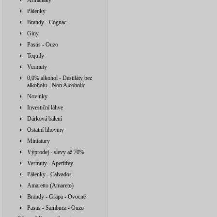
Armaňaky
Pálenky
Brandy - Cognac
Giny
Pastis - Ouzo
Tequily
Vermuty
0,0% alkohol - Destiláty bez
alkoholu - Non Alcoholic
Novinky
Investiční láhve
Dárková balení
Ostatní lihoviny
Miniatury
Výprodej - slevy až 70%
Vermuty - Aperitivy
Pálenky - Calvados
Amaretto (Amareto)
Brandy - Grapa - Ovocné
Pastis - Sambuca - Ouzo