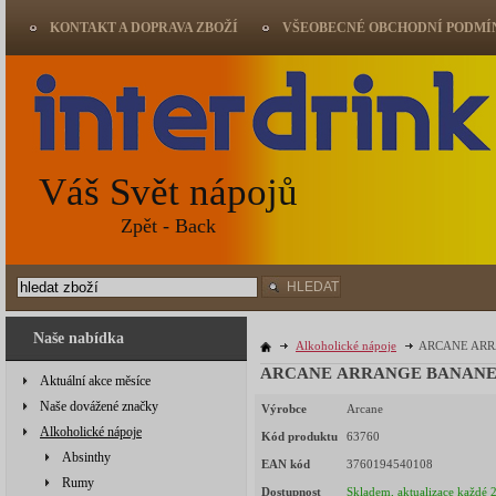
KONTAKT A DOPRAVA ZBOŽÍ
VŠEOBECNÉ OBCHODNÍ PODMÍ
Váš Svět nápojů
Zpět - Back
HLEDAT
Naše nabídka
Alkoholické nápoje
ARCANE ARR
ARCANE ARRANGE BANANE 
Aktuální akce měsíce
Naše dovážené značky
Výrobce
Arcane
Alkoholické nápoje
Kód produktu
63760
Absinthy
EAN kód
3760194540108
Rumy
Dostupnost
Skladem, aktualizace každé 