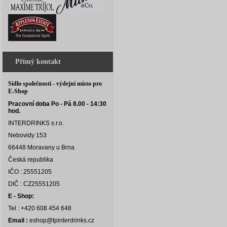
Přímý kontakt
Sídlo společnosti - výdejní místo pro
E-Shop
Pracovní doba Po - Pá 8.00 - 14:30
hod.
INTERDRINKS s.r.o.
Nebovidy 153
66448 Moravany u Brna
Česká republika
IČO : 25551205
DIČ : CZ25551205
E - Shop:
Tel : +420 608 454 648
Email :
eshop@tpinterdrinks.cz