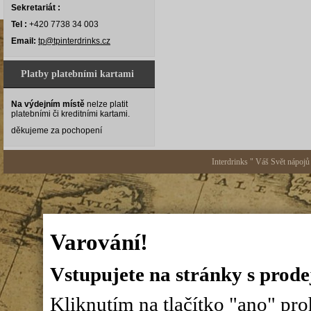
Sekretariát :
Tel :
+420 7738 34 003
Email:
tp@tpinterdrinks.cz
Platby platebními kartami
Na výdejním místě
nelze platit
platebními či kreditními kartami.
děkujeme za pochopení
Interdrinks " Váš Svět nápojů
Varování!
Vstupujete na stránky s prode
Kliknutím na tlačítko "ano" proh