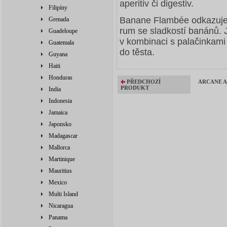
aperitiv či digestiv.
Filipíny
Banane Flambée odkazuje 
Grenada
rum se sladkostí banánů. 
Guadeloupe
v kombinaci s palačinkami 
Guatemala
do těsta.
Guyana
Haiti
Honduras
PŘEDCHOZÍ
ARCANE A
PRODUKT
India
Indonesia
Jamaica
Japonsko
Madagascar
Mallorca
Martinique
Mauritius
Mexico
Multi Island
Nicaragua
Panama