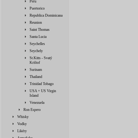
Peru
Puertorico
Republica Dominicana
Reunion
Saint Thomas
Santa Lucia
Seychelles
Seychely
St.Kitts - Svatý
Krištof
Surinam
Thailand
Trinidad Tobago
USA + US Virgin
Island
Venezuela
Ron Espero
Whisky
Vodky
Likéry