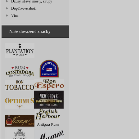
Džusy, šťávy, mošty, sirupy
Doplňkové zboží
Vína
Naše dovážené značky