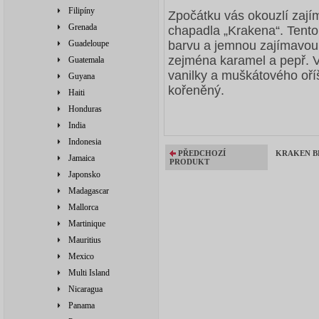
Filipíny
Zpočátku vás okouzlí zají
Grenada
chapadla „Krakena“. Tent
Guadeloupe
barvu a jemnou zajímavou k
zejména karamel a pepř. V 
Guatemala
vanilky a muškátového oříš
Guyana
kořeněný.
Haiti
Honduras
India
Indonesia
PŘEDCHOZÍ
KRAKEN BL
Jamaica
PRODUKT
Japonsko
Madagascar
Mallorca
Martinique
Mauritius
Mexico
Multi Island
Nicaragua
Panama