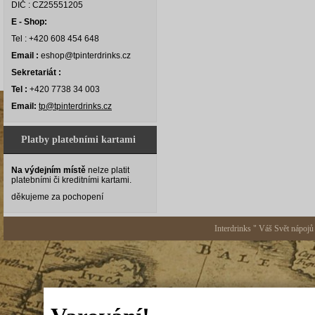
DIČ : CZ25551205
E - Shop:
Tel : +420 608 454 648
Email :
eshop@tpinterdrinks.cz
Sekretariát :
Tel :
+420 7738 34 003
Email:
tp@tpinterdrinks.cz
Platby platebními kartami
Na výdejním místě
nelze platit
platebními či kreditními kartami.
děkujeme za pochopení
Interdrinks " Váš Svět nápojů