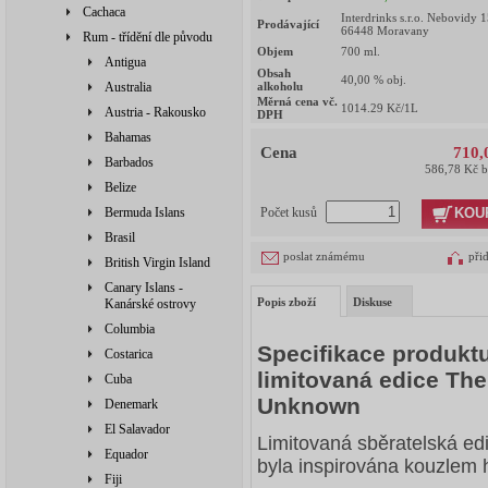
Cachaca
Interdrinks s.r.o. Nebovidy 
Prodávající
66448 Moravany
Rum - třídění dle původu
Objem
700
ml.
Antigua
Obsah
40,00
% obj.
Australia
alkoholu
Měrná cena vč.
1014.29
Kč/1L
Austria - Rakousko
DPH
Bahamas
Cena
710,
Barbados
586,78 Kč 
Belize
KOU
Bermuda Islans
Počet kusů
Brasil
poslat známému
při
British Virgin Island
Canary Islans -
Popis zboží
Diskuse
Kanárské ostrovy
Columbia
Specifikace produkt
Costarica
limitovaná edice Th
Cuba
Unknown
Denemark
El Salavador
Limitovaná sběratelská ed
Equador
byla inspirována kouzlem 
Fiji