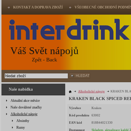
KONTAKT A DOPRAVA ZBOŽÍ
VŠEOBECNÉ OBCHODNÍ PODMÍ
Váš Svět nápojů
Zpět - Back
HLEDAT
Naše nabídka
Alkoholické nápoje
KRAKEN BLAC
KRAKEN BLACK SPICED RED 
Aktuální akce měsíce
Naše dovážené značky
Výrobce
Kraken
Alkoholické nápoje
Kód produktu
63002
Absinthy
EAN kód
818844021330
Rumy
Dostupnost
Skladem, aktualizace každé 