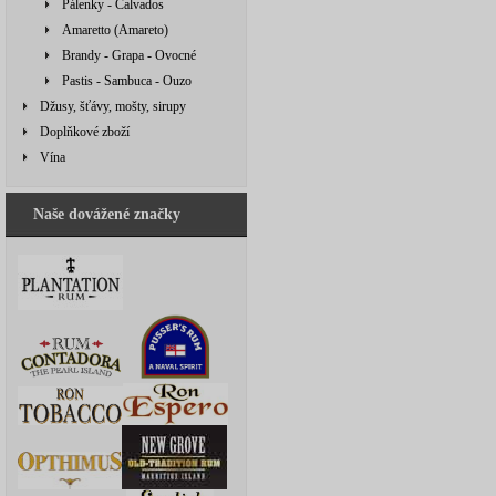
Pálenky - Calvados
Amaretto (Amareto)
Brandy - Grapa - Ovocné
Pastis - Sambuca - Ouzo
Džusy, šťávy, mošty, sirupy
Doplňkové zboží
Vína
Naše dovážené značky