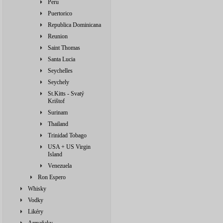
Peru
Puertorico
Republica Dominicana
Reunion
Saint Thomas
Santa Lucia
Seychelles
Seychely
St.Kitts - Svatý
Krištof
Surinam
Thailand
Trinidad Tobago
USA + US Virgin
Island
Venezuela
Ron Espero
Whisky
Vodky
Likéry