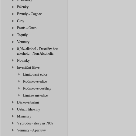
Armaňaky
Pálenky
Brandy - Cognac
Giny
Pastis - Ouzo
Tequily
Vermuty
0,0% alkohol - Destiláty bez
alkoholu - Non Alcoholic
Novinky
Investiční láhve
Limitované edice
Ročníkové edice
Ročníkové destiláty
Limirované edice
Dárková balení
Ostatní lihoviny
Miniatury
Výprodej - slevy až 70%
Vermuty - Aperitivy