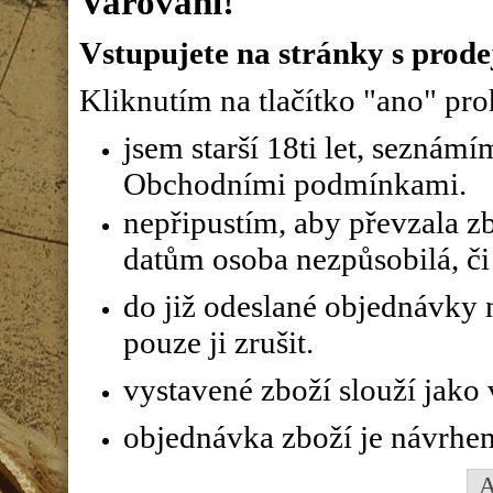
Varování!
Vstupujete na stránky s prode
Kliknutím na tlačítko "ano" proh
jsem starší 18ti let, seznám
Obchodními podmínkami.
nepřipustím, aby převzala z
datům osoba nezpůsobilá, či 
do již odeslané objednávky n
pouze ji zrušit.
vystavené zboží slouží jako
objednávka zboží je návrhe