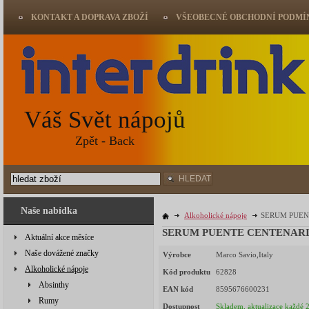
KONTAKT A DOPRAVA ZBOŽÍ
VŠEOBECNÉ OBCHODNÍ PODMÍ
Váš Svět nápojů
Zpět - Back
HLEDAT
Naše nabídka
Alkoholické nápoje
SERUM PUENT
SERUM PUENTE CENTENARIO 
Aktuální akce měsíce
Naše dovážené značky
Výrobce
Marco Savio,Italy
Alkoholické nápoje
Kód produktu
62828
Absinthy
EAN kód
8595676600231
Rumy
Dostupnost
Skladem, aktualizace každé 