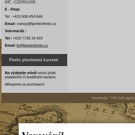
DIČ : CZ25551205
E - Shop:
Tel : +420 608 454 648
Email :
eshop@tpinterdrinks.cz
Sekretariát :
Tel :
+420 7738 34 003
Email:
tp@tpinterdrinks.cz
Platby platebními kartami
Na výdejním místě
nelze platit
platebními či kreditními kartami.
děkujeme za pochopení
Interdrinks " Váš Svět nápojů