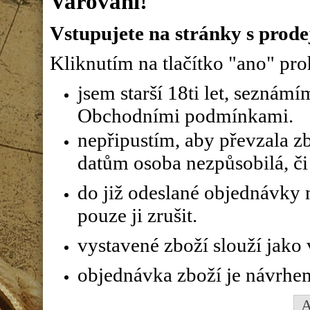
Varování!
Vstupujete na stránky s prode
Kliknutím na tlačítko "ano" proh
jsem starší 18ti let, seznám
Obchodními podmínkami.
nepřipustím, aby převzala z
datům osoba nezpůsobilá, či 
do již odeslané objednávky n
pouze ji zrušit.
vystavené zboží slouží jako
objednávka zboží je návrhe