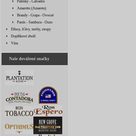
Pálenky - Calvados
Amaretto (Amareto)
Brandy - Grapa - Ovocné
Pastis - Sambuca - Ouzo
Džusy, šťávy, mošty, sirupy
Doplňkové zboží
Vína
Naše dovážené značky