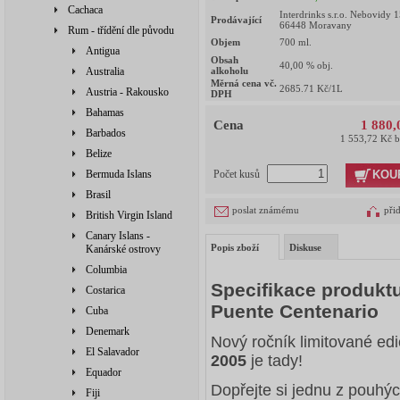
Cachaca
Interdrinks s.r.o. Nebovidy 
Prodávající
66448 Moravany
Rum - třídění dle původu
Objem
700
ml.
Antigua
Obsah
40,00
% obj.
Australia
alkoholu
Měrná cena vč.
2685.71
Kč/1L
Austria - Rakousko
DPH
Bahamas
Cena
1 880,
Barbados
1 553,72 Kč 
Belize
KOU
Bermuda Islans
Počet kusů
Brasil
poslat známému
při
British Virgin Island
Canary Islans -
Popis zboží
Diskuse
Kanárské ostrovy
Columbia
Specifikace produk
Costarica
Puente Centenario
Cuba
Denemark
Nový ročník limitované ed
El Salavador
2005
je tady!
Equador
Dopřejte si jednu z pouhýc
Fiji