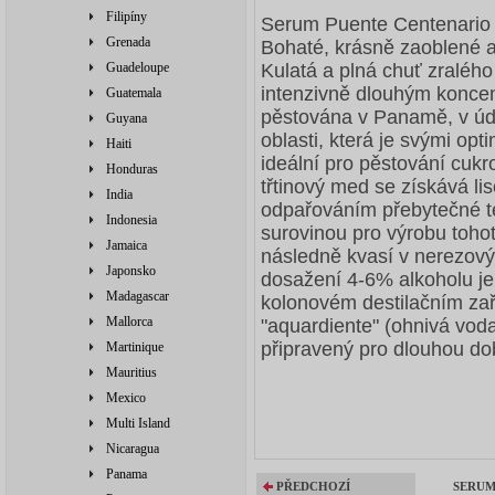
Filipíny
Serum Puente Centenario j
Grenada
Bohaté, krásně zaoblené a
Guadeloupe
Kulatá a plná chuť zraléh
intenzivně dlouhým koncem
Guatemala
pěstována v Panamě, v údol
Guyana
oblasti, která je svými op
Haiti
ideální pro pěstování cukro
Honduras
třtinový med se získává li
India
odpařováním přebytečné te
Indonesia
surovinou pro výrobu toho
Jamaica
následně kvasí v nerezový
Japonsko
dosažení 4-6% alkoholu je 
Madagascar
kolonovém destilačním zaří
Mallorca
"aquardiente" (ohnivá vod
připravený pro dlouhou do
Martinique
Mauritius
Mexico
Multi Island
Nicaragua
Panama
PŘEDCHOZÍ
SERUM