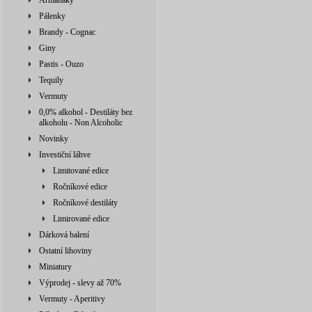
Armaňaky
Pálenky
Brandy - Cognac
Giny
Pastis - Ouzo
Tequily
Vermuty
0,0% alkohol - Destiláty bez
alkoholu - Non Alcoholic
Novinky
Investiční láhve
Limitované edice
Ročníkové edice
Ročníkové destiláty
Limirované edice
Dárková balení
Ostatní lihoviny
Miniatury
Výprodej - slevy až 70%
Vermuty - Aperitivy