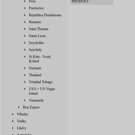
Peru
PRODUKT
Puertorico
Republica Dominicana
Reunion
Saint Thomas
Santa Lucia
Seychelles
Seychely
St.Kitts - Svatý
Krištof
Surinam
Thailand
Trinidad Tobago
USA + US Virgin
Island
Venezuela
Ron Espero
Whisky
Vodky
Likéry