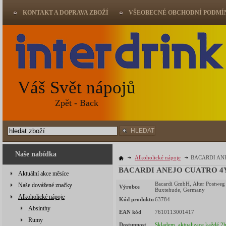
KONTAKT A DOPRAVA ZBOŽÍ
VŠEOBECNÉ OBCHODNÍ PODMÍ
Váš Svět nápojů
Zpět - Back
HLEDAT
Naše nabídka
Alkoholické nápoje
BACARDI ANEJ
BACARDI ANEJO CUATRO 4Y 4
Aktuální akce měsíce
Bacardi GmbH, Alter Postweg
Naše dovážené značky
Výrobce
Buxtehude, Germany
Alkoholické nápoje
Kód produktu
63784
Absinthy
EAN kód
7610113001417
Rumy
Dostupnost
Skladem, aktualizace každé 2