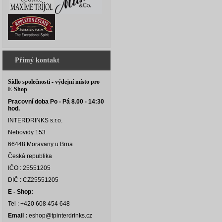
Přímý kontakt
Sídlo společnosti - výdejní místo pro
E-Shop
Pracovní doba Po - Pá 8.00 - 14:30
hod.
INTERDRINKS s.r.o.
Nebovidy 153
66448 Moravany u Brna
Česká republika
IČO : 25551205
DIČ : CZ25551205
E - Shop:
Tel : +420 608 454 648
Email :
eshop@tpinterdrinks.cz