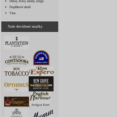
Džusy, šťávy, mošty, sirupy
Doplňkové zboží
Vína
Naše dovážené značky