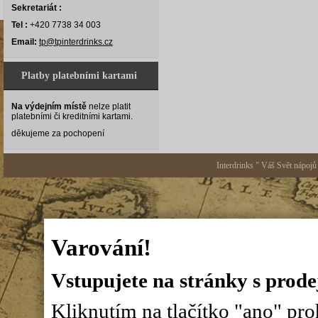
Sekretariát :
Tel :
+420 7738 34 003
Email:
tp@tpinterdrinks.cz
Platby platebními kartami
Na výdejním místě
nelze platit
platebními či kreditními kartami.
děkujeme za pochopení
Interdrinks " Váš Svět nápojů
Varování!
Vstupujete na stránky s prode
Kliknutím na tlačítko "ano" proh