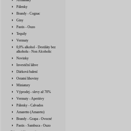
Armaňaky
Pálenky
Brandy - Cognac
Giny
Pastis - Ouzo
Tequily
Vermuty
0,0% alkohol - Destiláty bez
alkoholu - Non Alcoholic
Novinky
Investiční láhve
Dárková balení
Ostatní lihoviny
Miniatury
Výprodej - slevy až 70%
Vermuty - Aperitivy
Pálenky - Calvados
Amaretto (Amareto)
Brandy - Grapa - Ovocné
Pastis - Sambuca - Ouzo