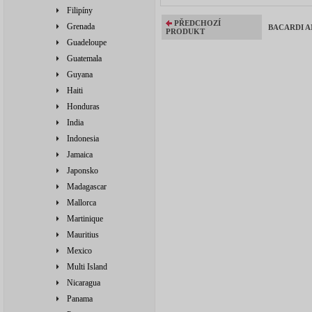
Filipíny
PŘEDCHOZÍ
Grenada
BACARDI AN
PRODUKT
Guadeloupe
Guatemala
Guyana
Haiti
Honduras
India
Indonesia
Jamaica
Japonsko
Madagascar
Mallorca
Martinique
Mauritius
Mexico
Multi Island
Nicaragua
Panama