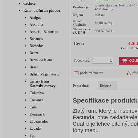
Cachaca
Interdrinks s.r.o. Nebovidy 1
Prodávající
48 Nebovidy
Rum - třídění dle původu
Objem
700
ml.
Antigua
Obsah
40,00
% obj.
Australia
alkoholu
Měrná cena
608.57
Kč/1L
Austria - Rakousko
vč. DPH
Bahamas
Cena
426,
Barbados
352,07 Kč 
Belize
Bermuda Islans
KOU
Počet kusů
Brasil
poslat známému
při
British Virgin Island
Canary Islans -
Kanárské ostrovy
Popis zboží
Diskuse
Columbia
Specifikace produkt
Costarica
Cuba
Zlatý rum, který je inspir
Denemark
Facunda, otce zakladatel
El Salavador
Cuatro je lehce pitelný, d
Equador
tóny medu.
Fiji