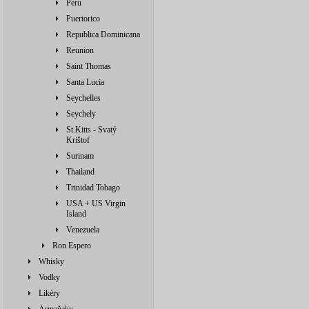
Peru
Puertorico
Republica Dominicana
Reunion
Saint Thomas
Santa Lucia
Seychelles
Seychely
St.Kitts - Svatý
Krištof
Surinam
Thailand
Trinidad Tobago
USA + US Virgin
Island
Venezuela
Ron Espero
Whisky
Vodky
Likéry