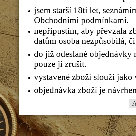
jsem starší 18ti let, seznám
Obchodními podmínkami.
nepřipustím, aby převzala z
datům osoba nezpůsobilá, či 
do již odeslané objednávky n
pouze ji zrušit.
vystavené zboží slouží jako
objednávka zboží je návrhe