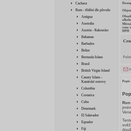
Cachaca
Dostu
Rum - třídění dle původu
Obje
Obsa
Antigua
alkoh
Australia
Měrn
cena v
Austria - Rakousko
DPH
Bahamas
Cen
Barbados
Belize
Bermuda Islans
Poče
Brasil
p
British Virgin Island
Canary Islans -
Popis 
Kanárské ostrovy
Columbia
Pop
Costarica
Cuba
Ron
jmén
Denemark
Vene
El Salavador
Tent
Equador
svěž
Fiji
douš