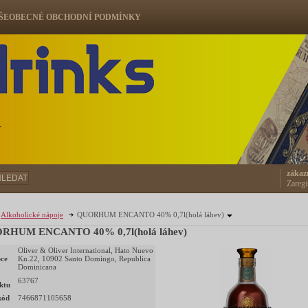
ŠEOBECNÉ OBCHODNÍ PODMÍNKY
ů
zákaz
HLEDAT
Zaregi
Alkoholické nápoje
QUORHUM ENCANTO 40% 0,7l(holá láhev)
RHUM ENCANTO 40% 0,7l(holá láhev)
Oliver & Oliver International, Hato Nuevo
ce
Kn.22, 10902 Santo Domingo, Republica
Dominicana
63767
ktu
kód
7466871105658