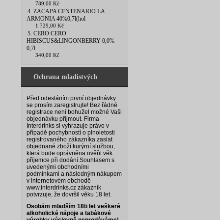
789,00 Kč
4. ZACAPA CENTENARIO LA
ARMONIA 40%0,7l(hol
1 729,00 Kč
5. CERO CERO
HIBISCUS&LINGONBERRY 0,0%
0,7l
340,00 Kč
Ochrana mladistvých
Před odesláním první objednávky
se prosím zaregistrujte! Bez řádné
registrace není bohužel možné Vaši
objednávku přijmout. Firma
Interdrinks si vyhrazuje právo v
případě pochybností o plnoletosti
registrovaného zákazníka zaslat
objednané zboží kurýrní službou,
která bude oprávněna ověřit věk
příjemce při dodání.
Souhlasem s
uvedenými obchodními
podmínkami a následným nákupem
v internetovém obchodě
www.interdrinks.cz zákazník
potvrzuje, že dovršil věku 18 let.
Osobám mladším 18ti let veškeré
alkoholické nápoje a tabákové