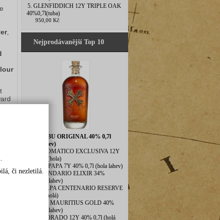
5. GLENFIDDICH 12Y TRIPLE OAK
e 
40%0,7l(tuba)
950,00 Kč
er
, 
Nejprodávanější Top 10
 
our 
 
ard 
1. BUMBU ORIGINAL 40% 0,7l
(hola lahev)
2. DIPLOMATICO EXCLUSIVA 12Y
.
40% 0,7l(hola)
3. DON PAPA 7Y 40% 0,7l (hola lahev)
á, či nezletilá.
4. LEGENDARIO ELIXIR 34%
0,7l(hola lahev)
5. ZACAPA CENTENARIO RESERVE
40% 1l (holá)
6. BLUE MAURITIUS GOLD 40%
0,7l(hola lahev)
DALŠÍ
7. EL DORADO 12Y 40% 0,7l (holá