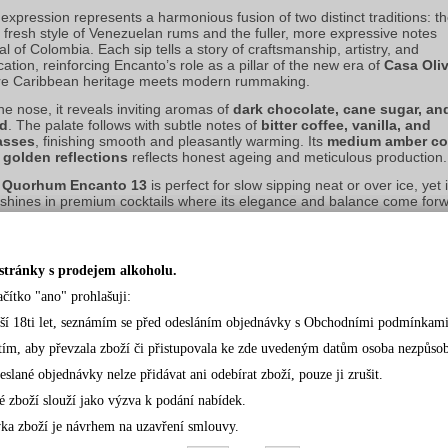
 expression represents a harmonious fusion of two distinct traditions: th
t, fresh style of Venezuelan rums and the fuller, more expressive notes 
al of Colombia. Each sip tells a story of craftsmanship, artistry, and 
ation, reinforcing Encanto’s role as a pillar of the new era of 
Casa Oliv
e Caribbean heritage meets modern rummaking.
he nose, it reveals inviting aromas of 
dark chocolate, cane sugar, and
d
. The palate follows with subtle notes of 
bitter coffee, vanilla, and 
asses
, finishing smooth and pleasantly warming. Its 
medium amber col
 golden reflections
 reflects honest ageing and meticulous production.
 Quorhum Encanto 13
 is perfect for slow sipping neat or over ice, yet it
 shines in premium cocktails where its elegance and balance come forw
ifully.
ma & Taste
stránky s prodejem alkoholu.
Colour:
 amber with golden highlights
ačítko "ano" prohlašuji:
Nose:
 dark chocolate, cane sugar, wood
rší 18ti let, seznámím se před odesláním objednávky s Obchodními podmínkami
Palate:
 gentle bitter coffee, vanilla, molasses
tím, aby převzala zboží či přistupovala ke zde uvedeným datům osoba nezpůsobil
Finish:
 smooth and pleasantly warming
eslané objednávky nelze přidávat ani odebírat zboží, pouze ji zrušit.
é zboží slouží jako výzva k podání nabídek.
ka zboží je návrhem na uzavření smlouvy.
EDCHOZÍ
QUORHUM ENCANTO 40% 0,7l(holá láhev)