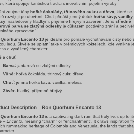
er
, která spojuje karibskou tradici s inovativním pojetím výroby.
ůni zaujme tóny 
hořké čokolády, třtinového cukru a dřeva
, které se 
ně rozvíjejí po otevření. Chuť přináší jemný dotek 
hořké kávy, vanilky 
asy
, následovaný hladkým, příjemně hřejivým závěrem. Jeho 
středně 
arová barva se zlatými odlesky
 je důkazem poctivého zrání a pečlivéh
slného zpracování.
 Quorhum Encanto 13
 je ideální pro pomalé vychutnávání čistý nebo s
kou ledu. Skvěle se uplatní také v prémiových koktejlech, kde vynikne je
esa a vyvážený charakter.
ě a chuť
Barva:
 jantarová se zlatými odlesky
Vůně:
 hořká čokoláda, třtinový cukr, dřevo
Chuť:
 jemná hořká káva, vanilka, melasa
Závěr:
 hladký, příjemně hřejivý
.
duct Description – Ron Quorhum Encanto 13
 Quorhum Encanto 13
 is a captivating dark rum that truly lives up to its
 – 
Encanto
, meaning “charm” or “enchantment”. It draws inspiration fr
rich rummaking heritage of Colombia and Venezuela, the lands that sha
haracter.