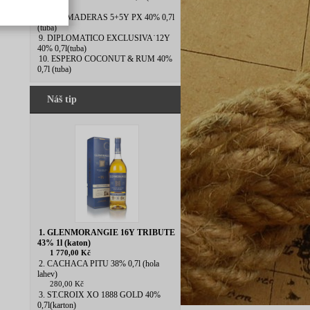
KT
láhev)
8. DOS MADERAS 5+5Y PX 40% 0,7l
(tuba)
9. DIPLOMATICO EXCLUSIVA˙12Y
40% 0,7l(tuba)
10. ESPERO COCONUT & RUM 40%
0,7l (tuba)
Náš tip
1. GLENMORANGIE 16Y TRIBUTE
43% 1l (katon)
1 770,00 Kč
2. CACHACA PITU 38% 0,7l (hola
lahev)
280,00 Kč
3. ST.CROIX XO 1888 GOLD 40%
0,7l(karton)