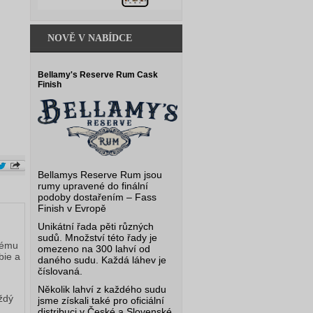
NOVĚ V NABÍDCE
Bellamy's Reserve Rum Cask
Finish
Bellamys Reserve Rum jsou
rumy upravené do finální
podoby dostařením – Fass
Finish v Evropě
Unikátní řada pěti různých
sudů. Množství této řady je
vému 
omezeno na 300 lahví od
ie a 
daného sudu. Každá láhev je
číslovaná.
Několik lahví z každého sudu
dý 
jsme získali také pro oficiální
distribuci v České a Slovenské