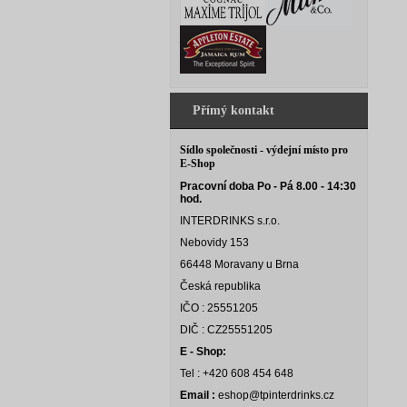
Přímý kontakt
Sídlo společnosti - výdejní místo pro
E-Shop
Pracovní doba Po - Pá 8.00 - 14:30
hod.
INTERDRINKS s.r.o.
Nebovidy 153
66448 Moravany u Brna
Česká republika
IČO : 25551205
DIČ : CZ25551205
E - Shop:
Tel : +420 608 454 648
Email :
eshop@tpinterdrinks.cz