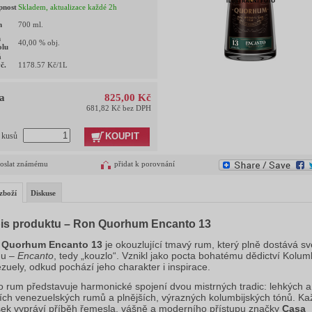
pnost
Skladem, aktualizace každé 2h
m
700
ml.
h
40,00
% obj.
olu
á
č.
1178.57
Kč/1L
a
825,00 Kč
681,82 Kč bez DPH
KOUPIT
t kusů
oslat známému
přidat k porovnání
zboží
Diskuse
is produktu – Ron Quorhum Encanto 13
 Quorhum Encanto 13
 je okouzlující tmavý rum, který plně dostává s
u – 
Encanto
, tedy „kouzlo“. Vznikl jako pocta bohatému dědictví Kolumb
zuely, odkud pochází jeho charakter i inspirace.
o rum představuje harmonické spojení dvou mistrných tradic: lehkých a 
ích venezuelských rumů a plnějších, výrazných kolumbijských tónů. Kaž
ek vypráví příběh řemesla, vášně a moderního přístupu značky 
Casa 