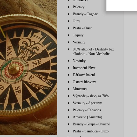
Armaňaky
PRO
Pálenky
Brandy - Cognac
Giny
Pastis - Ouzo
Tequily
Vermuty
0,0% alkohol - Destiláty bez
alkoholu - Non Alcoholic
Novinky
Investiční láhve
Dárková balení
Ostatní lihoviny
Miniatury
Výprodej - slevy až 70%
Vermuty - Aperitivy
Pálenky - Calvados
Amaretto (Amareto)
Brandy - Grapa - Ovocné
Pastis - Sambuca - Ouzo