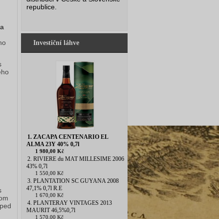
republice.
a 
o 
Investiční láhve
 
ho 
1. ZACAPA CENTENARIO EL
ALMA 23Y 40% 0,7l
1 980,00 Kč
2. RIVIERE du MAT MILLESIME 2006
43% 0,7l
1 550,00 Kč
3. PLANTATION SC GUYANA 2008
47,1% 0,7l R.E
 
1 670,00 Kč
om 
4. PLANTERAY VINTAGES 2013
ped 
MAURIT 46,5%0,7l
1 570,00 Kč