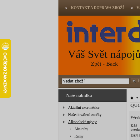
KONTAKT A DOPRAVA ZBOŽÍ
V
Váš Svět nápoj
Zpět - Back
Naše nabídka
QUO
Aktuální akce měsíce
Naše dovážené značky
Výrob
Alkoholické nápoje
Kód
Absinthy
produ
EAN 
Rumy