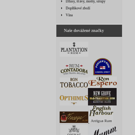
Džusy, šťávy, mošty, sirupy
Doplňkové zboží
Vína
Naše dovážené značky