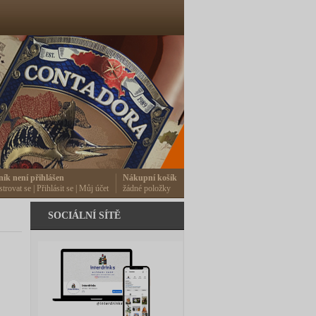
ník není přihlášen
Nákupní košík
strovat se
|
Přihlásit se
|
Můj účet
žádné položky
SOCIÁLNÍ SÍTĚ