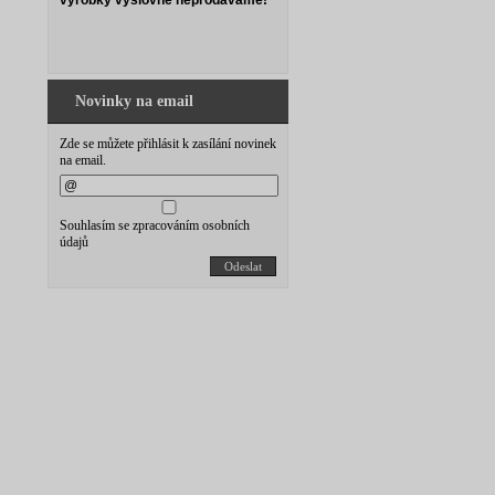
výrobky výslovně neprodáváme!
Novinky na email
Zde se můžete přihlásit k zasílání novinek
na email.
Souhlasím se zpracováním osobních
údajů
Odeslat