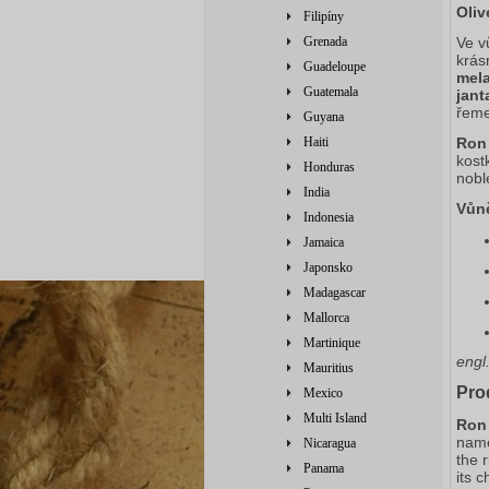
Oliv
Filipíny
Grenada
Ve v
krás
Guadeloupe
mel
Guatemala
jant
řeme
Guyana
Haiti
Ron
kost
Honduras
nobl
India
Vůn
Indonesia
Jamaica
Japonsko
Madagascar
Mallorca
Martinique
engl
Mauritius
Pro
Mexico
Multi Island
Ron
name
Nicaragua
the 
Panama
its c