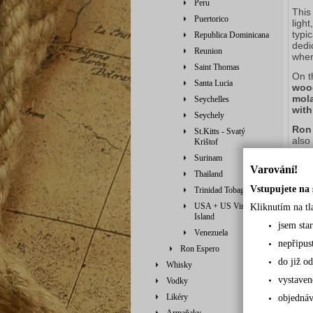
Peru
This
Puertorico
ligh
typic
Republica Dominicana
dedic
Reunion
wher
Saint Thomas
On t
Santa Lucia
woo
mol
Seychelles
with
Seychely
Ron
St.Kitts - Svatý
also
Krištof
beaut
Surinam
Varování!
Aro
Thailand
Vstupujete na 
Trinidad Tobago
USA + US Virgin
Kliknutím na tl
Island
jsem sta
Venezuela
nepřipus
Ron Espero
do již od
Whisky
vystaven
Vodky
Likéry
objednáv
PŘ