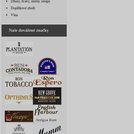
Džusy, šťávy, mošty, sirupy
Doplňkové zboží
Vína
Naše dovážené značky