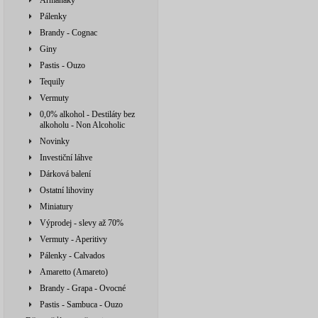
Armaňaky
Pálenky
Brandy - Cognac
Giny
Pastis - Ouzo
Tequily
Vermuty
0,0% alkohol - Destiláty bez
alkoholu - Non Alcoholic
Novinky
Investiční láhve
Dárková balení
Ostatní lihoviny
Miniatury
Výprodej - slevy až 70%
Vermuty - Aperitivy
Pálenky - Calvados
Amaretto (Amareto)
Brandy - Grapa - Ovocné
Pastis - Sambuca - Ouzo