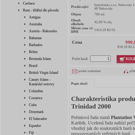
Cachaca
Interdrinks s.r.o. Nebovidy 
Prodávající
48 Nebovidy
Rum - třídění dle původu
Objem
700
ml.
Antigua
Obsah
42,00
% obj.
Australia
alkoholu
Měrná cena vč.
1414.29
Kč/1L
Austria - Rakousko
DPH
Bahamas
Cena
990,
Barbados
818,18 Kč 
Belize
KOU
Bermuda Islans
Počet kusů
Brasil
poslat známému
při
British Virgin Island
Canary Islans -
Popis zboží
Kanárské ostrovy
Columbia
Charakteristika prod
Costarica
Trinidad 2000
Cuba
Denemark
Prémiová řada rumů
Plantation 
El Salavador
Karibik. Ucelená řada nabízí pečl
Equador
vhodný jak do soukromích barů ne
Fiji
provozovaných veřejných barů.