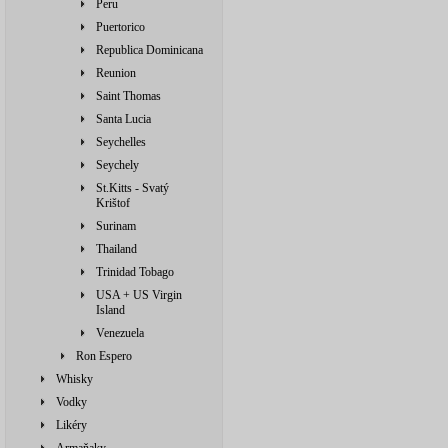
Peru
Puertorico
Republica Dominicana
Reunion
Saint Thomas
Santa Lucia
Seychelles
Seychely
St.Kitts - Svatý
Krištof
Surinam
Thailand
Trinidad Tobago
USA + US Virgin
Island
Venezuela
Ron Espero
Whisky
Vodky
Likéry