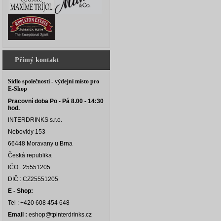
Přímý kontakt
Sídlo společnosti - výdejní místo pro
E-Shop
Pracovní doba Po - Pá 8.00 - 14:30
hod.
INTERDRINKS s.r.o.
Nebovidy 153
66448 Moravany u Brna
Česká republika
IČO : 25551205
DIČ : CZ25551205
E - Shop:
Tel : +420 608 454 648
Email :
eshop@tpinterdrinks.cz