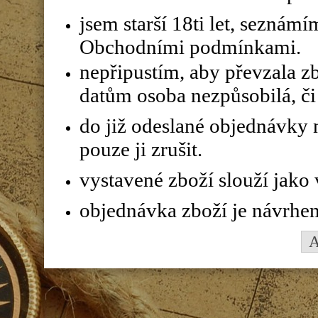
jsem starší 18ti let, seznám
Obchodními podmínkami.
nepřipustím, aby převzala z
datům osoba nezpůsobilá, či 
do již odeslané objednávky n
pouze ji zrušit.
vystavené zboží slouží jako
objednávka zboží je návrhe