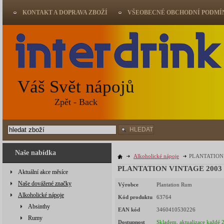
KONTAKT A DOPRAVA ZBOŽÍ
VŠEOBECNÉ OBCHODNÍ PODMÍ
Váš Svět nápojů
Zpět - Back
HLEDAT
Naše nabídka
Alkoholické nápoje
PLANTATION 
PLANTATION VINTAGE 2003 
Aktuální akce měsíce
Naše dovážené značky
Výrobce
Plantation Rum
Alkoholické nápoje
Kód produktu
63764
Absinthy
EAN kód
3460410530226
Rumy
Dostupnost
Skladem, aktualizace každé 