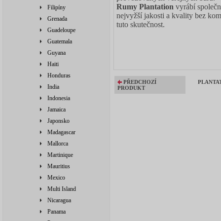
Rumy Plantation
vyrábí společ
Filipíny
nejvyžší jakosti a kvality bez k
Grenada
tuto skutečnost.
Guadeloupe
Guatemala
Guyana
Haiti
Honduras
PŘEDCHOZÍ
PLANTAT
India
PRODUKT
Indonesia
Jamaica
Japonsko
Madagascar
Mallorca
Martinique
Mauritius
Mexico
Multi Island
Nicaragua
Panama