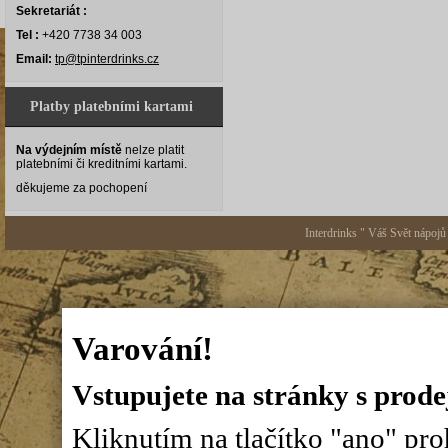
Sekretariát :
Tel :
+420 7738 34 003
Email:
tp@tpinterdrinks.cz
Platby platebními kartami
Na výdejním místě
nelze platit
platebními či kreditními kartami.
děkujeme za pochopení
Interdrinks " Váš Svět nápojů
Varování!
Vstupujete na stránky s prode
Kliknutím na tlačítko "ano" proh