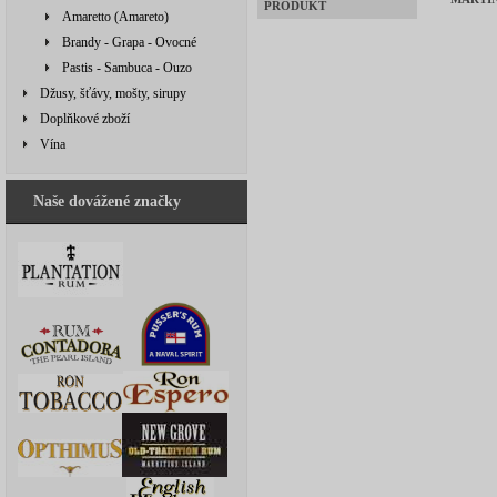
PRODUKT
Amaretto (Amareto)
Brandy - Grapa - Ovocné
Pastis - Sambuca - Ouzo
Džusy, šťávy, mošty, sirupy
Doplňkové zboží
Vína
Naše dovážené značky