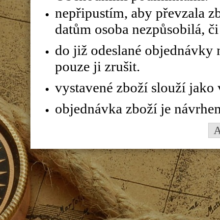
nepřipustím, aby převzala z
datům osoba nezpůsobilá, či 
do již odeslané objednávky n
pouze ji zrušit.
vystavené zboží slouží jako
objednávka zboží je návrhe