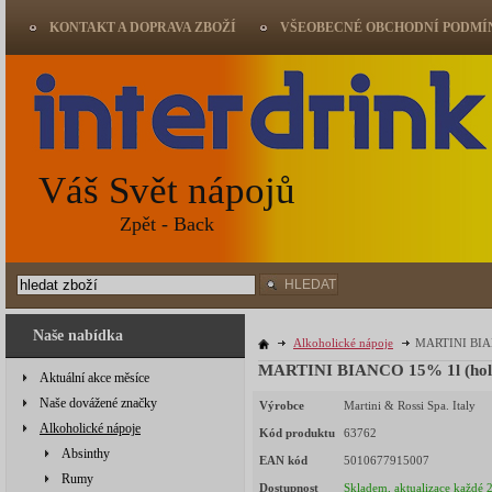
KONTAKT A DOPRAVA ZBOŽÍ
VŠEOBECNÉ OBCHODNÍ PODMÍ
Váš Svět nápojů
Zpět - Back
HLEDAT
Naše nabídka
Alkoholické nápoje
MARTINI BIAN
MARTINI BIANCO 15% 1l (hola
Aktuální akce měsíce
Naše dovážené značky
Výrobce
Martini & Rossi Spa. Italy
Alkoholické nápoje
Kód produktu
63762
Absinthy
EAN kód
5010677915007
Rumy
Dostupnost
Skladem, aktualizace každé 