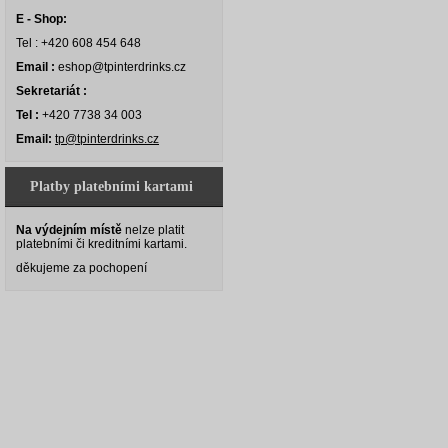
E - Shop:
Tel : +420 608 454 648
Email :
eshop@tpinterdrinks.cz
Sekretariát :
Tel :
+420 7738 34 003
Email:
tp@tpinterdrinks.cz
Platby platebními kartami
Na výdejním místě
nelze platit
platebními či kreditními kartami.
děkujeme za pochopení