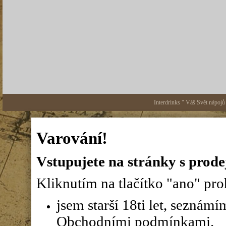
Interdrinks " Váš Svět nápojů
Varování!
Vstupujete na stránky s prode
Kliknutím na tlačítko "ano" proh
jsem starší 18ti let, seznám
Obchodními podmínkami.