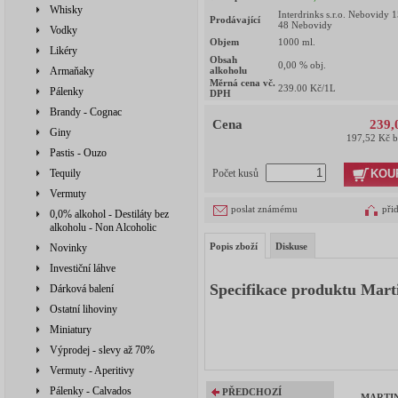
Whisky
Interdrinks s.r.o. Nebovidy 
Prodávající
48 Nebovidy
Vodky
Objem
1000
ml.
Likéry
Obsah
0,00
% obj.
Armaňaky
alkoholu
Měrná cena vč.
239.00
Kč/1L
Pálenky
DPH
Brandy - Cognac
Cena
239,
Giny
197,52 Kč 
Pastis - Ouzo
KOU
Tequily
Počet kusů
Vermuty
poslat známému
při
0,0% alkohol - Destiláty bez
alkoholu - Non Alcoholic
Popis zboží
Diskuse
Novinky
Investiční láhve
Specifikace produktu Martin
Dárková balení
Ostatní lihoviny
Miniatury
Výprodej - slevy až 70%
Vermuty - Aperitivy
Pálenky - Calvados
PŘEDCHOZÍ
MARTINI