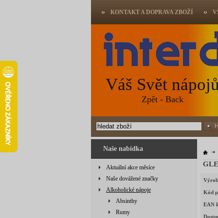
KONTAKT A DOPRAVA ZBOŽÍ
V
Váš Svět nápoj
Zpět - Back
Naše nabídka
Aktuální akce měsíce
Naše dovážené značky
Výrob
Alkoholické nápoje
Kód p
Absinthy
EAN 
Rumy
Dostu