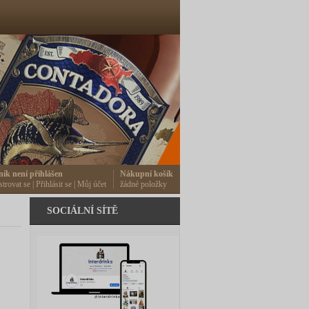
ník není přihlášen
Nákupní košík
strovat se
|
Přihlásit se
|
Můj účet
žádné položky
SOCIÁLNÍ SÍTĚ