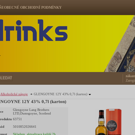
ŠEOBECNÉ OBCHODNÍ PODMÍNKY
ů
zákaz
HLEDAT
Zaregi
Alkoholické nápoje
GLENGOYNE 12Y 43% 0,7l (karton)
GLENGOYNE 12Y 43% 0,7l (karton)
Glengoyne Lang Brothers
ce
LTD,Dumsgoyne, Scotlend
roduktu
63751
kód
5010852026641
pnost
Skladem, aktualizace každé 2h