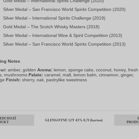
Gold Medal – International Spirits Challenge (2020)
Silver Medal – San Francisco World Spirits Competition (2020)
Silver Medal – International Spirits Challenge (2019)
Gold Medal – The Scotch Whisky Masters (2018)
Silver Medal – International Wine & Spirit Competition (2013)
Silver Medal – San Francisco World Spirits Competition (2013)
ing Notes
ur:
 amber, golden 
Aroma:
 lemon, sponge cake, coconut, honey, fresh 
s, mushrooms 
Palate:
 caramel, malt, lemon balm, cinnamon, ginger, 
ge 
Finish:
 sherry, oak, pastrylike sweetness
EDCHOZÍ
GLENGOYNE 12Y 43% 0,7l (karton)
DUKT
PRODU