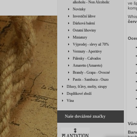
alkoholu - Non Alcoholic
ve š
komp
Novinky
Investiční láhve
Whis
čer
Dárková balení
Ostatní lihoviny
Miniatury
Oce
Výprodej - slevy až 70%
Vermuty - Aperitivy
Pálenky - Calvados
Amaretto (Amareto)
Brandy - Grapa - Ovocné
Pastis - Sambuca - Ouzo
Džusy, šťávy, mošty, sirupy
Doplňkové zboží
Vína
Naše dovážené značky
Vůn
Barv