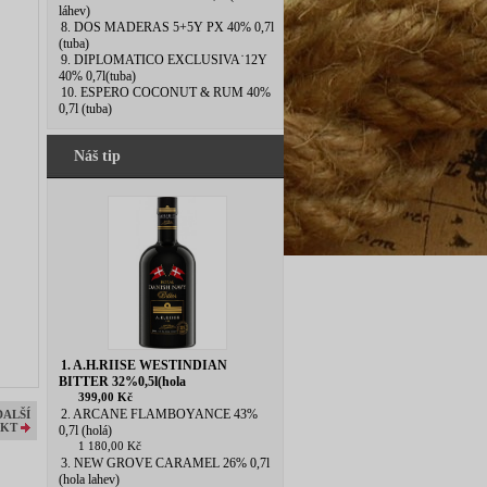
láhev)
8. DOS MADERAS 5+5Y PX 40% 0,7l
(tuba)
9. DIPLOMATICO EXCLUSIVA˙12Y
40% 0,7l(tuba)
10. ESPERO COCONUT & RUM 40%
0,7l (tuba)
Náš tip
1. A.H.RIISE WESTINDIAN
BITTER 32%0,5l(hola
399,00 Kč
2. ARCANE FLAMBOYANCE 43%
DALŠÍ
KT
0,7l (holá)
1 180,00 Kč
3. NEW GROVE CARAMEL 26% 0,7l
(hola lahev)