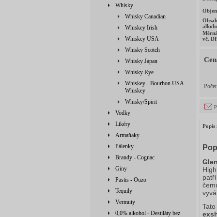
Whisky
Obje
Whisky Canadian
Obsa
alkoh
Whiskey Irish
Měrná
Whiskey USA
vč. D
Whisky Scotch
Cen
Whisky Japan
Whisky Rye
Whiskey - Bourbon USA
Poče
Whiskey
Whisky/Spirit
p
Vodky
Likéry
Popis 
Armaňaky
Pálenky
Pop
Brandy - Cognac
Glen
Giny
High
patří
Pastis - Ouzo
čemu
Tequily
vyvá
Vermuty
Tato
0,0% alkohol - Destiláty bez
exsh