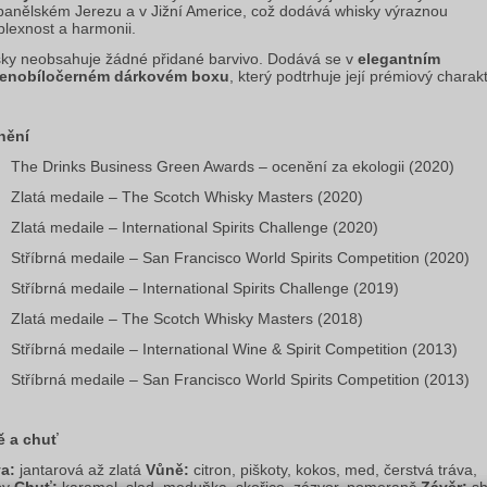
panělském Jerezu a v Jižní Americe, což dodává whisky výraznou 
lexnost a harmonii.
ky neobsahuje žádné přidané barvivo. Dodává se v 
elegantním 
venobíločerném dárkovém boxu
, který podtrhuje její prémiový charakt
nění
The Drinks Business Green Awards – ocenění za ekologii (2020)
Zlatá medaile – The Scotch Whisky Masters (2020)
Zlatá medaile – International Spirits Challenge (2020)
Stříbrná medaile – San Francisco World Spirits Competition (2020)
Stříbrná medaile – International Spirits Challenge (2019)
Zlatá medaile – The Scotch Whisky Masters (2018)
Stříbrná medaile – International Wine & Spirit Competition (2013)
Stříbrná medaile – San Francisco World Spirits Competition (2013)
ě a chuť
a:
 jantarová až zlatá 
Vůně:
 citron, piškoty, kokos, med, čerstvá tráva, 