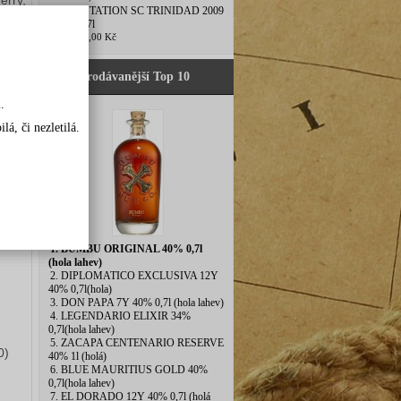
erry, 
5. PLANTATION SC TRINIDAD 2009
45,3% 0,7l
1 420,00 Kč
Nejprodávanější Top 10
.
c 
few 
á, či nezletilá.
y 
r 
de 
 
1. BUMBU ORIGINAL 40% 0,7l
(hola lahev)
2. DIPLOMATICO EXCLUSIVA 12Y
40% 0,7l(hola)
3. DON PAPA 7Y 40% 0,7l (hola lahev)
4. LEGENDARIO ELIXIR 34%
0,7l(hola lahev)
5. ZACAPA CENTENARIO RESERVE
0)
40% 1l (holá)
6. BLUE MAURITIUS GOLD 40%
0,7l(hola lahev)
7. EL DORADO 12Y 40% 0,7l (holá