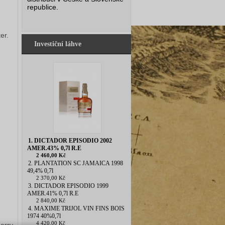
republice.
er.
Investiční láhve
1. DICTADOR EPISODIO 2002
AMER.43% 0,7l R.E
2 460,00 Kč
2. PLANTATION SC JAMAICA 1998
49,4% 0,7l
2 370,00 Kč
3. DICTADOR EPISODIO 1999
AMER.41% 0,7l R.E
2 840,00 Kč
4. MAXIME TRIJOL VIN FINS BOIS
1974 40%0,7l
4 420,00 Kč