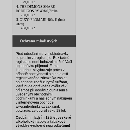
379,00 Kč
4. THE DEMONS SHARE
RODRIGOS 9Y 40%0,7ltuba
780,00 Kč
5. OUZO PLOMARI 40% 1l (hola
lahev)
450,00 Kč
Ochrana mladistvých
Před odesláním první objednávky
se prosím zaregistrujte! Bez řádné
registrace není bohužel možné Vaši
objednávku přijmout. Firma
Interdrinks si vyhrazuje právo v
případě pochybností o plnoletosti
registrovaného zákazníka zaslat
objednané zboží kurýrní službou,
která bude oprávněna ověřit věk
příjemce při dodání.
Souhlasem s
uvedenými obchodními
podmínkami a následným nákupem
v internetovém obchodě
www.interdrinks.cz zákazník
potvrzuje, že dovršil věku 18 let.
Osobám mladším 18ti let veškeré
alkoholické nápoje a tabákové
výrobky výslovně neprodáváme!