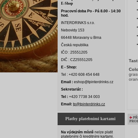
E-Shop
Pracovní doba Po - Pá 8.00 - 14:30
hod.
INTERDRINKS s.r.o.
Nebovidy 153
66448 Moravany u Brna
Česká republika
IČO : 25551205
DIČ : CZ25551205
Tast
E - Shop:
Colo
gras
Tel : +420 608 454 648
oran
Email :
eshop@tpinterdrinks.cz
Sekretariát :
Tel :
+420 7738 34 003
Email:
tp@tpinterdrinks.cz
PŘ
Platby platebními kartami
PRO
Na výdejním místě
nelze platit
platebními či kreditními kartami.