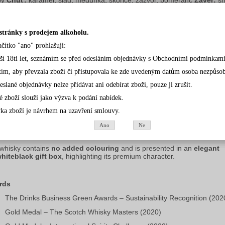
y 
Chuť:
 karamel, slad, meduňka, skořice, zázvor, pomeranč 
Závěr:
 sh
 jemné pečivo
stránky s prodejem alkoholu.
ačítko "ano" prohlašuji:
duct Description – Glengoyne 12 Y.O.
rší 18ti let, seznámím se před odesláním objednávky s Obchodními podmínkami
goyne 12 Year Old Single Malt Scotch Whisky
 comes from the sceni
land region and is renowned for its pure, unpeated style. As one of the 
tím, aby převzala zboží či přistupovala ke zde uvedeným datům osoba nezpůsobil
illeries that dry their malt without peat smoke, Glengoyne produces whisk
eslané objednávky nelze přidávat ani odebírat zboží, pouze ji zrušit.
exceptional clarity, natural brightness, and a beautifully balanced flavou
le.
é zboží slouží jako výzva k podání nabídek.
 twelveyearold expression matures in carefully selected 
exsherry Palo 
ka zboží je návrhem na uzavření smlouvy.
tado
 and 
exsherry Amontillado
 oak casks. These casks are customma
erez, Spain, and South America, giving the whisky remarkable depth and
Ano
Ne
ned complexity.
whisky contains 
no added colouring
 and is presented in an 
elegant 
hiteblack gift box
, highlighting its premium character.
rds
The Drinks Business Green Awards – Sustainability Recognition (202
Gold Medal – The Scotch Whisky Masters (2020)