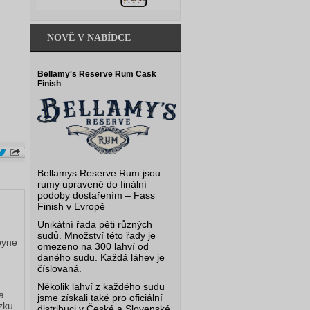
NOVĚ V NABÍDCE
Bellamy's Reserve Rum Cask
Finish
Bellamys Reserve Rum jsou
rumy upravené do finální
podoby dostařením – Fass
Finish v Evropě
Unikátní řada pěti různých
sudů. Množství této řady je
yne 
omezeno na 300 lahví od
daného sudu. Každá láhev je
číslovaná.
Několik lahví z každého sudu
 a 
jsme získali také pro oficiální
ku 
distribuci v České a Slovenské