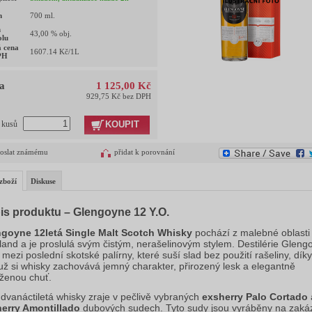
m
700
ml.
h
43,00
% obj.
olu
 cena
1607.14
Kč/1L
PH
a
1 125,00 Kč
929,75 Kč bez DPH
KOUPIT
t kusů
oslat známému
přidat k porovnání
zboží
Diskuse
is produktu – Glengoyne 12 Y.O.
goyne 12letá Single Malt Scotch Whisky
 pochází z malebné oblasti 
land a je proslulá svým čistým, nerašelinovým stylem. Destilérie Glengo
 mezi poslední skotské palírny, které suší slad bez použití rašeliny, díky 
ž si whisky zachovává jemný charakter, přirozený lesk a elegantně 
ženou chuť.
 dvanáctiletá whisky zraje v pečlivě vybraných 
exsherry Palo Cortado
erry Amontillado
 dubových sudech. Tyto sudy jsou vyráběny na zakáz