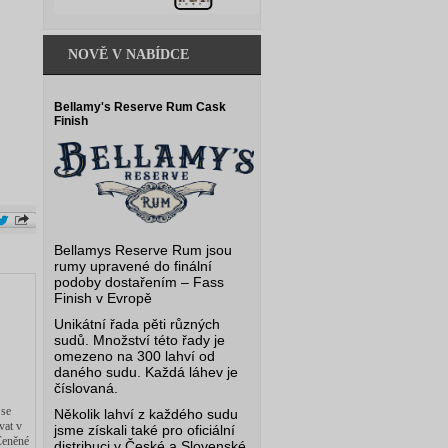
NOVĚ V NABÍDCE
Bellamy's Reserve Rum Cask
Finish
Bellamys Reserve Rum jsou
rumy upravené do finální
podoby dostařením – Fass
Finish v Evropě
Unikátní řada pěti různých
sudů. Množství této řady je
omezeno na 300 lahví od
daného sudu. Každá láhev je
číslovaná.
 se
Několik lahví z každého sudu
vat v
jsme získali také pro oficiální
 Ceněné
distribuci v České a Slovenské