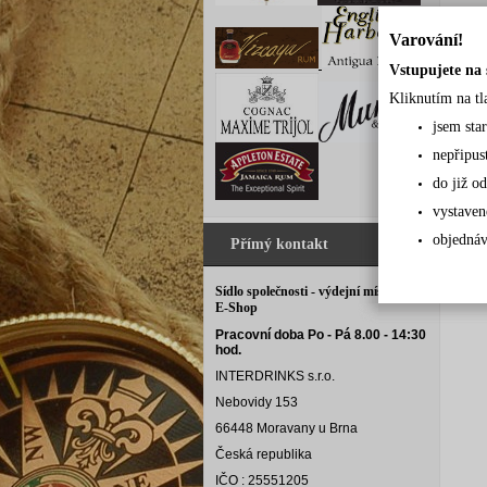
Varování!
Vstupujete na 
Kliknutím na tl
jsem sta
nepřipus
do již od
vystaven
objednáv
Přímý kontakt
Sídlo společnosti - výdejní místo pro
E-Shop
Pracovní doba Po - Pá 8.00 - 14:30
hod.
INTERDRINKS s.r.o.
Nebovidy 153
66448 Moravany u Brna
Česká republika
IČO : 25551205