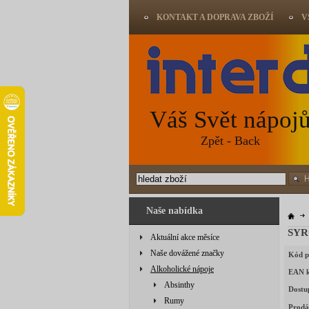
KONTAKT A DOPRAVA ZBOŽÍ
V
Váš Svět nápoj
Zpět - Back
Naše nabídka
SYR
Aktuální akce měsíce
Naše dovážené značky
Kód p
Alkoholické nápoje
EAN 
Absinthy
Dostu
Rumy
Prodá