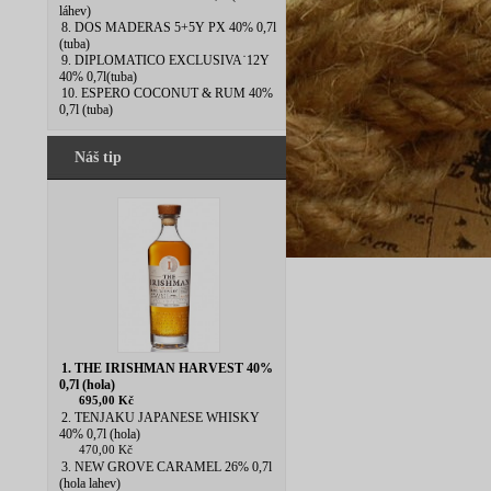
láhev)
8. DOS MADERAS 5+5Y PX 40% 0,7l
(tuba)
9. DIPLOMATICO EXCLUSIVA˙12Y
40% 0,7l(tuba)
10. ESPERO COCONUT & RUM 40%
0,7l (tuba)
Náš tip
1. THE IRISHMAN HARVEST 40%
0,7l (hola)
695,00 Kč
2. TENJAKU JAPANESE WHISKY
40% 0,7l (hola)
470,00 Kč
3. NEW GROVE CARAMEL 26% 0,7l
(hola lahev)