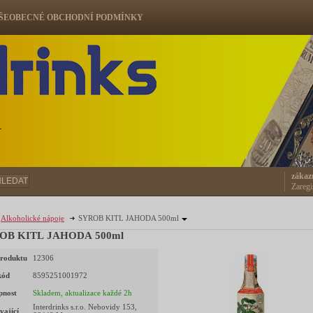
ŠEOBECNÉ OBCHODNÍ PODMÍNKY
ů
zákaz
HLEDAT
Zaregi
Alkoholické nápoje
SYROB KITL JAHODA 500ml
OB KITL JAHODA 500ml
roduktu
12306
kód
8595251001972
pnost
Skladem, aktualizace každé 2h
Interdrinks s.r.o. Nebovidy 153,
vající