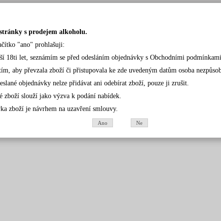
stránky s prodejem alkoholu.
ačítko "ano" prohlašuji:
rší 18ti let, seznámím se před odesláním objednávky s Obchodními podmínkami
tím, aby převzala zboží či přistupovala ke zde uvedeným datům osoba nezpůsobil
eslané objednávky nelze přidávat ani odebírat zboží, pouze ji zrušit.
é zboží slouží jako výzva k podání nabídek.
ka zboží je návrhem na uzavření smlouvy.
Ano
Ne