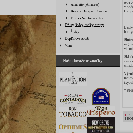
jsou z
Amaretto (Amareto)
v podo
Brandy - Grapa - Ovocné
kompo
Pastis - Sambuca - Ouzo
Džusy, šťávy, mošty, sirupy
Dávk
Šťávy
horký
Doplňkové zboží
Slože
regulá
Vína
vitami
Skladu
Naše dovážené značky
závadu
chladu
Výrob
mastné
(kyse
* RHP 
PŘ
PRO