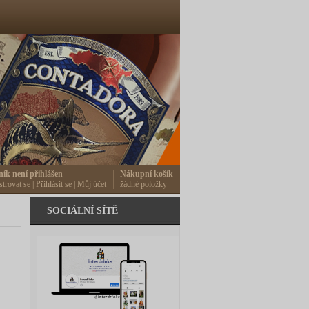
ník není přihlášen
Nákupní košík
strovat se
|
Přihlásit se
|
Můj účet
žádné položky
SOCIÁLNÍ SÍTĚ