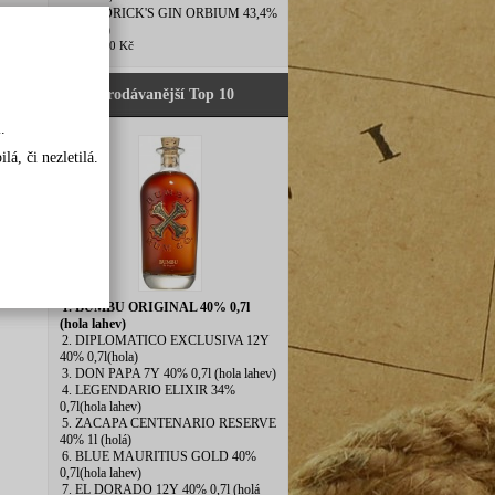
5. HENDRICK'S GIN ORBIUM 43,4%
0,7l(hola)
780,00 Kč
Nejprodávanější Top 10
.
á, či nezletilá.
1. BUMBU ORIGINAL 40% 0,7l
(hola lahev)
2. DIPLOMATICO EXCLUSIVA 12Y
40% 0,7l(hola)
3. DON PAPA 7Y 40% 0,7l (hola lahev)
4. LEGENDARIO ELIXIR 34%
0,7l(hola lahev)
5. ZACAPA CENTENARIO RESERVE
40% 1l (holá)
6. BLUE MAURITIUS GOLD 40%
0,7l(hola lahev)
7. EL DORADO 12Y 40% 0,7l (holá