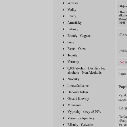
Whisky
Obje
Vodky
Obsa
alkoh
Likéry
Měrná
Armaňaky
DPH
Pálenky
Cen
Brandy - Cognac
Giny
Pastis - Ouzo
Poče
Tequily
Vermuty
p
0,0% alkohol - Destiláty bez
alkoholu - Non Alcoholic
Popis 
Novinky
Investiční láhve
Popi
Dárková balení
Vynika
Ostatní lihoviny
studen
Miniatury
Co j
Výprodej - slevy až 70%
Na čer
Vermuty - Aperitivy
pěstuj
Pálenky - Calvados
19. st