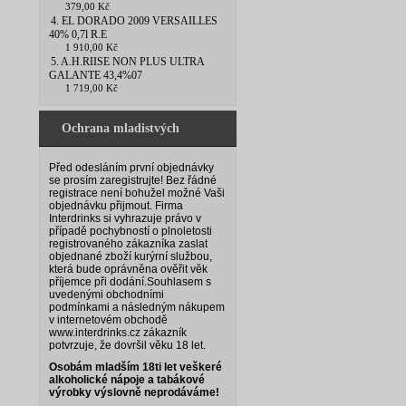
379,00 Kč
4. EL DORADO 2009 VERSAILLES
40% 0,7l R.E
1 910,00 Kč
5. A.H.RIISE NON PLUS ULTRA
GALANTE 43,4%07
1 719,00 Kč
Ochrana mladistvých
Před odesláním první objednávky
se prosím zaregistrujte! Bez řádné
registrace není bohužel možné Vaši
objednávku přijmout. Firma
Interdrinks si vyhrazuje právo v
případě pochybností o plnoletosti
registrovaného zákazníka zaslat
objednané zboží kurýrní službou,
která bude oprávněna ověřit věk
příjemce při dodání.
Souhlasem s
uvedenými obchodními
podmínkami a následným nákupem
v internetovém obchodě
www.interdrinks.cz zákazník
potvrzuje, že dovršil věku 18 let.
Osobám mladším 18ti let veškeré
alkoholické nápoje a tabákové
výrobky výslovně neprodáváme!