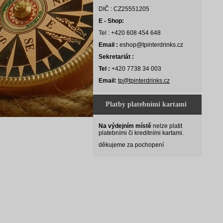
DIČ : CZ25551205
E - Shop:
Tel : +420 608 454 648
Email :
eshop@tpinterdrinks.cz
Sekretariát :
Tel :
+420 7738 34 003
Email:
tp@tpinterdrinks.cz
Platby platebními kartami
Na výdejním místě
nelze platit
platebními či kreditními kartami.
děkujeme za pochopení