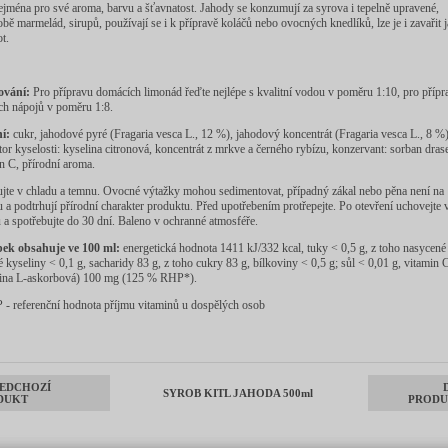
ejména pro své aroma, barvu a šťavnatost. Jahody se konzumují za syrova i tepelně upravené,
bě marmelád, sirupů, používají se i k přípravě koláčů nebo ovocných knedlíků, lze je i zavařit 
t.
ování:
Pro přípravu domácích limonád řeďte nejlépe s kvalitní vodou v poměru 1:10, pro přípr
ch nápojů v poměru 1:8.
ní:
cukr, jahodové pyré (Fragaria vesca L., 12 %), jahodový koncentrát (Fragaria vesca L., 8 %)
tor kyselosti: kyselina citronová, koncentrát z mrkve a černého rybízu, konzervant: sorban dras
n C, přírodní aroma.
jte v chladu a temnu. Ovocné výtažky mohou sedimentovat, případný zákal nebo pěna není na
 a podtrhují přírodní charakter produktu. Před upotřebením protřepejte. Po otevření uchovejte 
 a spotřebujte do 30 dní. Baleno v ochranné atmosféře.
ek obsahuje ve 100 ml:
energetická hodnota 1411 kJ/332 kcal, tuky < 0,5 g, z toho nasycené
 kyseliny < 0,1 g, sacharidy 83 g, z toho cukry 83 g, bílkoviny < 0,5 g; sůl < 0,01 g, vitamin 
lina L-askorbová) 100 mg (125 % RHP*).
- referenční hodnota příjmu vitaminů u dospělých osob
EDCHOZÍ
SYROB KITL JAHODA 500ml
DUKT
PRODU