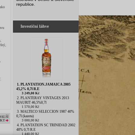
republice.
jako
Investiční láhve
avu
,
elný,
v
C
1. PLANTATION.JAMAICA 2005
45,2% 0,7l R.E
3 249,00 Kč
2. PLANTERAY VINTAGES 2013
MAURIT 46,5%0,7l
1 570,00 Kč
3. MALTECO SELECCION 1987 40%
0,7l (kazeta)
DALŠÍ
3 000,00 Kč
KT
4. PLANTATION SC TRINIDAD 2002
48% 0,7l R.E
1 440,00 Kč