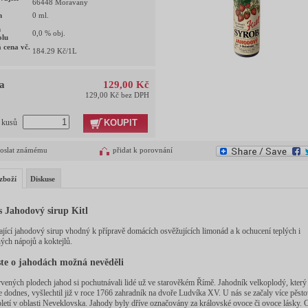
66448 Moravany
m
0
ml.
h
0,0
% obj.
olu
 cena vč.
184.29
Kč/1L
a
129,00 Kč
129,00 Kč bez DPH
KOUPIT
t kusů
oslat známému
přidat k porovnání
zboží
Diskuse
s Jahodový sirup Kitl
jící jahodový sirup vhodný k přípravě domácích osvěžujících limonád a k ochucení teplých i
ých nápojů a koktejlů.
ste o jahodách možná nevěděli
vených plodech jahod si pochutnávali lidé už ve starověkém Římě. Jahodník velkoplodý, který
e dodnes, vyšlechtil již v roce 1766 zahradník na dvoře Ludvíka XV. U nás se začaly více pěsto
oletí v oblasti Neveklovska. Jahody byly dříve označovány za královské ovoce či ovoce lásky.