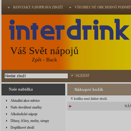
KONTAKT A DOPRAVA ZBOŽÍ
VŠEOBECNÉ OBCHODNÍ PODMÍ
Váš Svět nápojů
Zpět - Back
HLEDAT
Naše nabídka
Nákupní košík
V košíku není žádné zboží.
Aktuální akce měsíce
NÁ
Naše dovážené značky
Alkoholické nápoje
Džusy, šťávy, mošty, sirupy
Doplňkové zboží