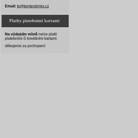
Email:
tp@tpinterdrinks.cz
Platby platebními kartami
Na výdejním místě
nelze platit
platebními či kreditními kartami.
děkujeme za pochopení