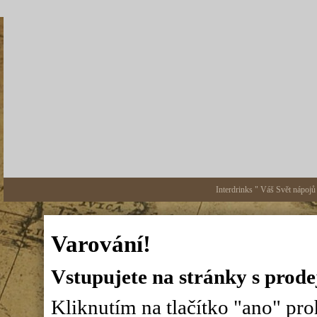
Interdrinks " Váš Svět nápojů
Varování!
Vstupujete na stránky s prode
Kliknutím na tlačítko "ano" proh