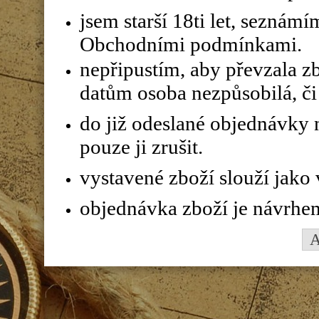
jsem starší 18ti let, seznám
Obchodními podmínkami.
nepřipustím, aby převzala z
datům osoba nezpůsobilá, či 
do již odeslané objednávky n
pouze ji zrušit.
vystavené zboží slouží jako
objednávka zboží je návrhe