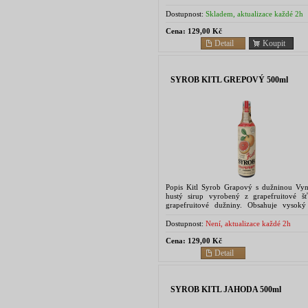
také vitamínu C. Právě pro jeho vysoký obs
během druhé...
Dostupnost:
Skladem, aktualizace každé 2h
Cena:
129,00 Kč
Detail
Koupit
SYROB KITL GREPOVÝ 500ml
Popis Kitl Syrob Grapový s dužninou Vyni
hustý sirup vyrobený z grapefruitové š
grapefruitové dužniny. Obsahuje vysoký
ovocné složky. Je skvělý pro pří
osvěžujících...
Dostupnost:
Není, aktualizace každé 2h
Cena:
129,00 Kč
Detail
SYROB KITL JAHODA 500ml