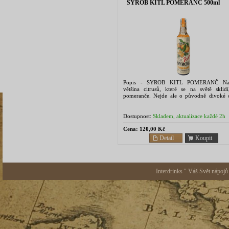
SYROB KITL POMERANČ 500ml
Popis - SYROB KITL POMERANČ Nap
většina citrusů, které se na světě sklidí
pomeranče. Nejde ale o původně divoké 
nýbrž výsledek křížení mandarinky a p
Jako první zmínili...
Dostupnost:
Skladem, aktualizace každé 2h
Cena:
120,00 Kč
Detail
Koupit
Interdrinks " Váš Svět nápojů