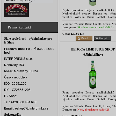
Popis produktu Beijoca nealkoholický
Nealkoholické syrupy Beijoca od něm
výrobce Wilhelm Braun GmbH. Dostu
různých příchutích. Vhodné do alko / 
koktejlů nebo do domácích...
Výrobce:
Wilhelm Braun GmbH, Erben, Ně
Přímý kontakt
Dostupnost:
Skladem, aktualizace každé 2h
Cena:
129,00 Kč
Detail
Koupit
Sídlo společnosti - výdejní místo pro
E-Shop
Pracovní doba Po - Pá 8.00 - 14:30
BEIJOCA LIME JUICE SIRUP
hod.
0,7l(holáláhev)
INTERDRINKS s.r.o.
Nebovidy 153
66448 Moravany u Brna
Česká republika
IČO : 25551205
DIČ : CZ25551205
Popis produktu Beijoca nealkoholický
Nealkoholické syrupy Beijoca od něm
E - Shop:
výrobce Wilhelm Braun GmbH. Dostu
Tel : +420 608 454 648
různých příchutích. Vhodné do alko / 
koktejlů nebo do domácích...
Výrobce:
Wilhelm Braun GmbH, Erben, Ně
Email :
eshop@tpinterdrinks.cz
Dostupnost:
Není, aktualizace každé 2h
Sekretariát :
Cena:
99,00 Kč