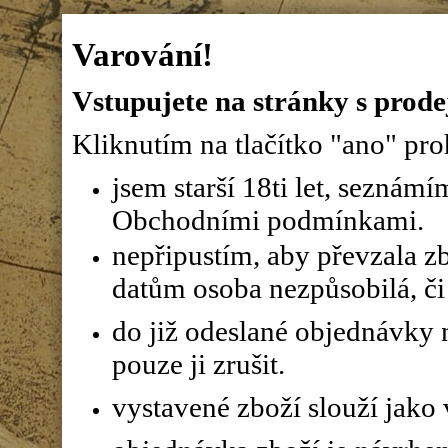
Varování!
Vstupujete na stránky s prode
Kliknutím na tlačítko "ano" proh
jsem starší 18ti let, seznám
Obchodními podmínkami.
nepřipustím, aby převzala z
datům osoba nezpůsobilá, či 
do již odeslané objednávky n
pouze ji zrušit.
vystavené zboží slouží jako