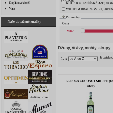
FRANCIE
Doplňkové zboží
KITL S.R.O. PASÍŘSKÁ 3299, 60
Vína
WILHELM BRAUN GMBH, ERBE
Parametry
Naše dovážené značky
Cena
99
Kč
Džusy, šťávy, mošty, sirupy
katalog
Řadit:
BEIJOCA COCONUT SIRUP 1l (ho
láhev)