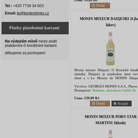
Detail
Tel :
+420 7738 34 003
Email:
tp@tpinterdrinks.cz
MONIN MIXEUR DAIQUIRI 1l (ho
láhev)
Platby platebními kartami
Na výdejním místě
nelze platit
platebními či kreditními kartami.
děkujeme za pochopení
Monin mixeur Daiquiri 1l Ikonická klasi
námahy. Daiquiri je symbolem letní osvě
chuti a s Le Mixeur de MONIN Daiqui
připravíte snadno a rychle. Díky do
vyvážené kombinaci...
Výrobce:
GEORGES MONIN S.A.S., Places 
Marronniers B.P. 25 18001 Bourges - Franci
Dostupnost:
Skladem, aktualizace každé 2h
Cena:
239,00 Kč
Detail
Koupit
MONIN MIXEUR PORN STAR
MARTINI 1l(holá)