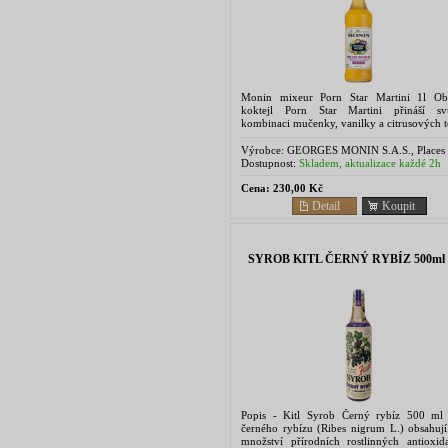
Monin mixeur Porn Star Martini 1l Ob
koktejl Porn Star Martini přináší s
kombinaci mučenky, vanilky a citrusových t
Le Mixeur de MONIN Porn Star Martini h
připravíte snadno...
Výrobce:
GEORGES MONIN S.A.S., Places 
Marronniers B.P. 25 18001 Bourges - Franci
Dostupnost:
Skladem, aktualizace každé 2h
Cena:
230,00 Kč
Detail
Koupit
SYROB KITL ČERNÝ RYBÍZ 500ml
Popis - Kitl Syrob Černý rybíz 500 ml
černého rybízu (Ribes nigrum L.) obsahují
množství přírodních rostlinných antioxid