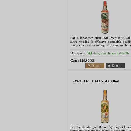
Popis Jahodový sirup Kitl Vynikající ja
sirup vhodný k přípravě domácích osvěžu
limonád a k ochucení teplých i studených n
koktejlů. Co jste o jahodách možná nevěděli 
Dostupnost:
Skladem, aktualizace každé 2h
Cena:
129,00 Kč
Detail
Koupit
SYROB KITL MANGO 500ml
Kitl Syrob Mango 500 ml Vynikající hustý
vyrobený z mangové šťávy a dužniny. Ob