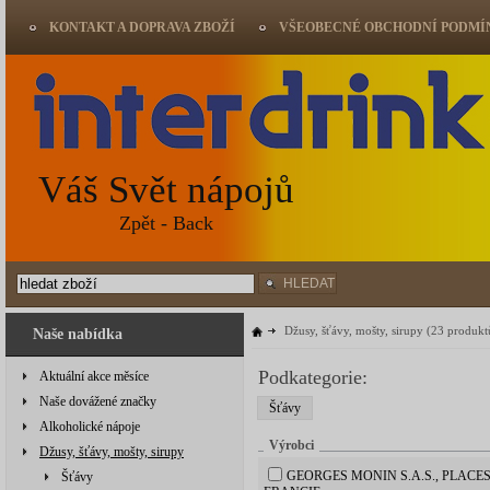
KONTAKT A DOPRAVA ZBOŽÍ
VŠEOBECNÉ OBCHODNÍ PODMÍ
Váš Svět nápojů
Zpět - Back
HLEDAT
Džusy, šťávy, mošty, sirupy
(23 produkt
Naše nabídka
Podkategorie:
Aktuální akce měsíce
Naše dovážené značky
Šťávy
Alkoholické nápoje
Výrobci
Džusy, šťávy, mošty, sirupy
GEORGES MONIN S.A.S., PLACES
Šťávy