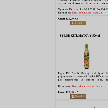
vysoký podíl ovocné složky a je neodol
šťavnatý. Skvěle se hodí pro přípravu osvěž
domácích...
Výrobce:
Kitl s.r.o. Pasířská 3299, 60 466 0
Jablonec nad Nisou
Dostupnost:
Není, aktualizace každé 2h
Cena:
129,00 Kč
Detail
SYROB KITL MÁTOVÝ 500ml
Popis Kitl Syrob Mátový Kitl Syrob 
připravujeme z čerstvých lístků BIO máty,
pak macerujeme ve studené vodě. T
používáme BIO mátu, nedostanou se než
chemické látky z...
Dostupnost:
Není, aktualizace každé 2h
Cena:
129,00 Kč
Detail