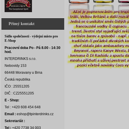
Přímý kontakt
Sídlo společnosti - výdejní místo pro
E-Shop
Pracovní doba Po - Pá 8.00 - 14:30
hod.
INTERDRINKS s.r.o.
Nebovidy 153
66448 Moravany u Brna
Česká republika
IČO : 25551205
DIČ : CZ25551205
E - Shop:
Tel : +420 608 454 648
Email :
eshop@tpinterdrinks.cz
Sekretariát :
Tel :
+420 7738 34 003