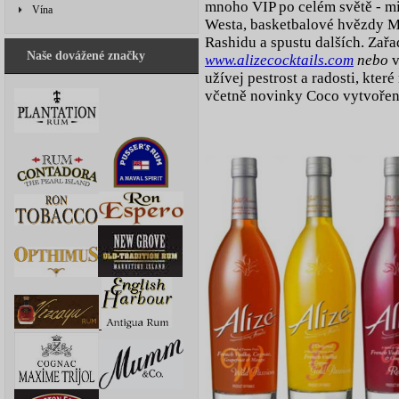
mnoho VIP po celém světě - m
Vína
Westa, basketbalové hvězdy M
Rashidu a spustu dalších. Zařa
Naše dovážené značky
www.alizecocktails.com
nebo
v
užívej pestrost a radosti, které
včetně novinky Coco vytvořen