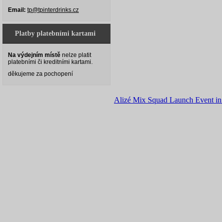
Email:
tp@tpinterdrinks.cz
Platby platebními kartami
Na výdejním místě
nelze platit
platebními či kreditními kartami.
děkujeme za pochopení
Alizé Mix Squad Launch Event 