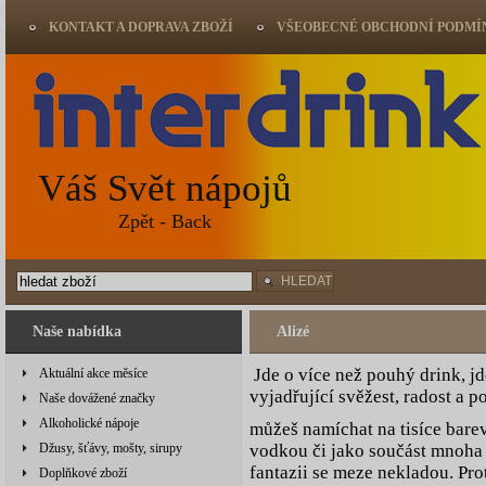
KONTAKT A DOPRAVA ZBOŽÍ
VŠEOBECNÉ OBCHODNÍ PODMÍ
Váš Svět nápojů
Zpět - Back
HLEDAT
Naše nabídka
Alizé
Jde o více než pouhý drink, jd
Aktuální akce měsíce
vyjadřující svěžest, radost a p
Naše dovážené značky
Alkoholické nápoje
můžeš namíchat na tisíce bare
Džusy, šťávy, mošty, sirupy
vodkou či jako součást mnoha 
fantazii se meze nekladou. Pro
Doplňkové zboží