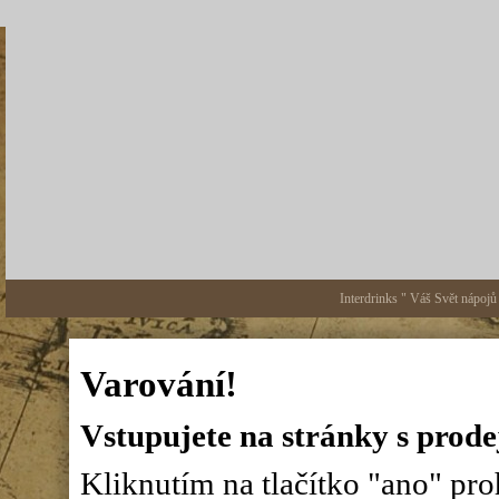
Interdrinks " Váš Svět nápojů
Varování!
Vstupujete na stránky s prode
Kliknutím na tlačítko "ano" proh