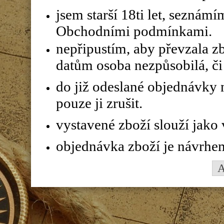
jsem starší 18ti let, seznám
Obchodními podmínkami.
nepřipustím, aby převzala z
datům osoba nezpůsobilá, či 
do již odeslané objednávky n
pouze ji zrušit.
vystavené zboží slouží jako
objednávka zboží je návrhe