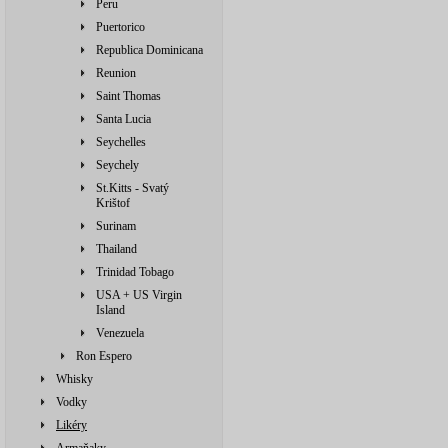
Peru
Puertorico
Republica Dominicana
Reunion
Saint Thomas
Santa Lucia
Seychelles
Seychely
St.Kitts - Svatý
Krištof
Surinam
Thailand
Trinidad Tobago
USA + US Virgin
Island
Venezuela
Ron Espero
Whisky
Vodky
Likéry