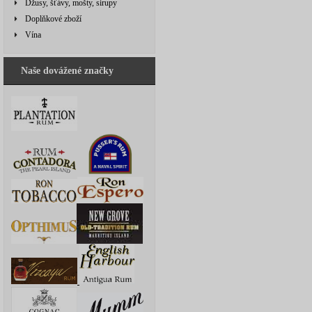
Džusy, šťávy, mošty, sirupy
Doplňkové zboží
Vína
Naše dovážené značky