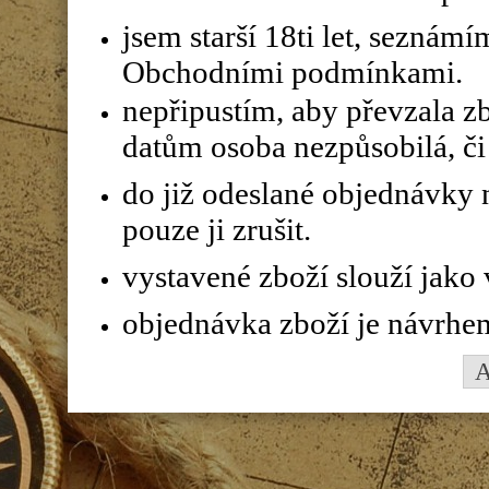
jsem starší 18ti let, seznám
Obchodními podmínkami.
nepřipustím, aby převzala z
datům osoba nezpůsobilá, či 
do již odeslané objednávky n
pouze ji zrušit.
vystavené zboží slouží jako
objednávka zboží je návrhe