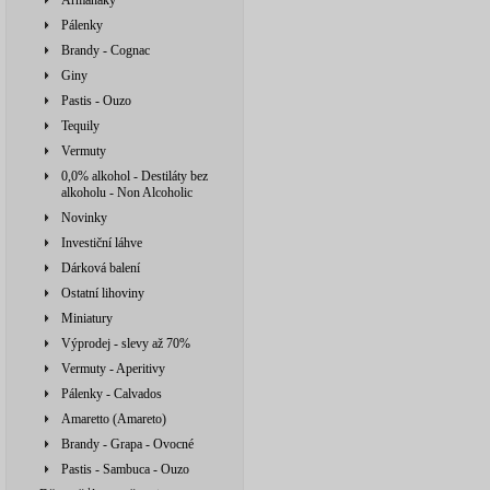
Armaňaky
Pálenky
Brandy - Cognac
Giny
Pastis - Ouzo
Tequily
Vermuty
0,0% alkohol - Destiláty bez
alkoholu - Non Alcoholic
Novinky
Investiční láhve
Dárková balení
Ostatní lihoviny
Miniatury
Výprodej - slevy až 70%
Vermuty - Aperitivy
Pálenky - Calvados
Amaretto (Amareto)
Brandy - Grapa - Ovocné
Pastis - Sambuca - Ouzo