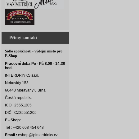
Přímý kontakt
Sídlo společnosti - výdejní místo pro
E-Shop
Pracovní doba Po - Pá 8.00 - 14:30
hod.
INTERDRINKS s.r.o.
Nebovidy 153
66448 Moravany u Brna
Česká republika
IČO : 25551205
DIČ : CZ25551205
E - Shop:
Tel : +420 608 454 648
Email :
eshop@tpinterdrinks.cz