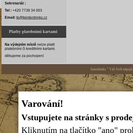
Sekretariát :
Tel :
+420 7738 34 003
Email:
tp@tpinterdrinks.cz
Platby platebními kartami
Na výdejním místě
nelze platit
platebními či kreditními kartami.
děkujeme za pochopení
Interdrinks " Váš Svět nápojů
Varování!
Vstupujete na stránky s prode
Kliknutím na tlačítko "ano" proh