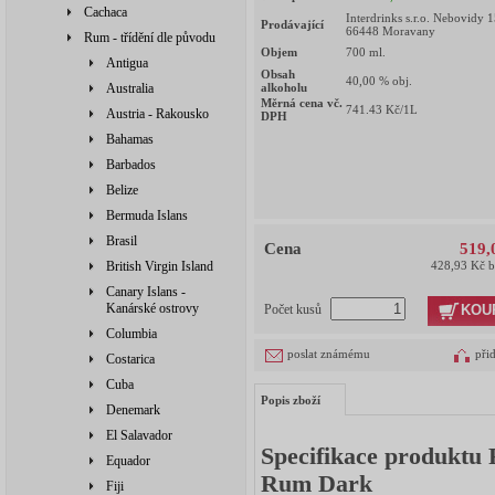
Cachaca
Interdrinks s.r.o. Nebovidy 
Prodávající
66448 Moravany
Rum - třídění dle původu
Objem
700
ml.
Antigua
Obsah
40,00
% obj.
Australia
alkoholu
Měrná cena vč.
741.43
Kč/1L
Austria - Rakousko
DPH
Bahamas
Barbados
Belize
Bermuda Islans
Brasil
Cena
519,
British Virgin Island
428,93 Kč 
Canary Islans -
Kanárské ostrovy
KOU
Počet kusů
Columbia
poslat známému
při
Costarica
Cuba
Popis zboží
Denemark
El Salavador
Specifikace produktu
Equador
Rum Dark
Fiji