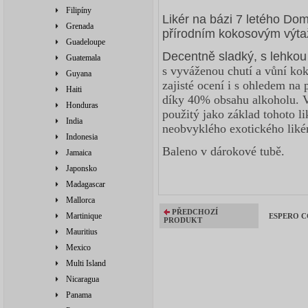
Filipíny
Likér na bázi 7 letého D
Grenada
přírodním kokosovým výt
Guadeloupe
Decentně sladký, s lehkou
Guatemala
s vyváženou chutí a vůní koko
Guyana
zajisté ocení i s ohledem na
Haiti
díky 40% obsahu alkoholu. Ve
Honduras
použitý jako základ tohoto li
India
neobvyklého exotického liké
Indonesia
Baleno v dárokové tubě.
Jamaica
Japonsko
Madagascar
Mallorca
PŘEDCHOZÍ
Martinique
ESPERO CO
PRODUKT
Mauritius
Mexico
Multi Island
Nicaragua
Panama