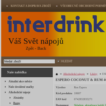
KONTAKT A DOPRAVA ZBOŽÍ
VŠEOBECNÉ OBCHODNÍ PODMÍ
Váš Svět nápojů
Zpět - Back
HLEDAT
Naše nabídka
Alkoholické nápoje
Likéry
ES
Aktuální akce měsíce
Naše dovážené značky
Výrobce
Ron Espero
Alkoholické nápoje
Kód produktu
10607
Absinthy
EAN kód
0742832833271
Rumy
Dostupnost
Skladem, aktualizace každé 