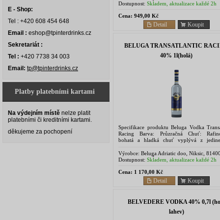
Montenegro - Černá Hora
Dostupnost:
Skladem, aktualizace každé 2h
E - Shop:
Cena:
949,00 Kč
Tel : +420 608 454 648
Detail
Koupit
Email :
eshop@tpinterdrinks.cz
Sekretariát :
BELUGA TRANSATLANTIC RAC
40% 1l(holá)
Tel :
+420 7738 34 003
Email:
tp@tpinterdrinks.cz
Platby platebními kartami
Na výdejním místě
nelze platit
platebními či kreditními kartami.
Specifikace produktu Beluga Vodka Transa
děkujeme za pochopení
Racing Barva: Průzračná Chuť: Rafin
bohatá a hladká chuť vyplývá z jedin
složení sladového destilátu a nejčistš
sibiřských...
Výrobce:
Beluga Adriatic doo, Niksic, 8140
Montenegro - Černá Hora
Dostupnost:
Skladem, aktualizace každé 2h
Cena:
1 170,00 Kč
Detail
Koupit
BELVEDERE VODKA 40% 0,7l (ho
lahev)