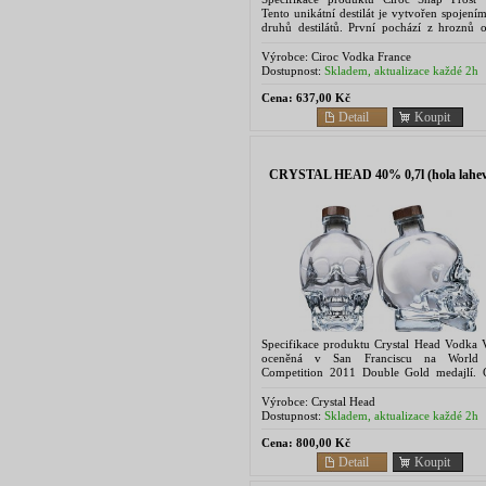
Tento unikátní destilát je vytvořen spojen
druhů destilátů. První pochází z hroznů 
Mauzac Blanc, které se sklízejí po zám
zpracovávají...
Výrobce:
Ciroc Vodka France
Dostupnost:
Skladem, aktualizace každé 2h
Cena:
637,00 Kč
Detail
Koupit
CRYSTAL HEAD 40% 0,7l (hola lahev
Specifikace produktu Crystal Head Vodka
oceněná v San Franciscu na World S
Competition 2011 Double Gold medajlí. C
Head je vyrobená v kanadě bez jakýchkoli...
Výrobce:
Crystal Head
Dostupnost:
Skladem, aktualizace každé 2h
Cena:
800,00 Kč
Detail
Koupit