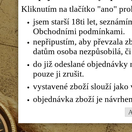
Kliknutím na tlačítko "ano" proh
jsem starší 18ti let, seznám
Obchodními podmínkami.
nepřipustím, aby převzala z
datům osoba nezpůsobilá, či 
do již odeslané objednávky n
pouze ji zrušit.
vystavené zboží slouží jako
objednávka zboží je návrhe