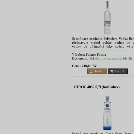
Specifikace produktu Belvedere Vodka Bel
představuje vrchol polské tradice ve 
vodky. Je výjimečná díky svému výro
procesu. Vyráběná ze zlatého žita Dank
prochází třiatřiceti...
Výrobce:
Polmos Polska
Dostupnost:
Skladem, aktualizace každé 2h
Cena:
740,00 Kč
Detail
Koupit
CIROC 40% 0,7l (hola lahev)
Specifikace produktu Ciroc Snap Frost