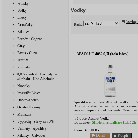
Whisky
Vodky
Vodky
Likéry
katalog
Řadit:
Armaňaky
Pálenky
Brandy - Cognac
Giny
Pastis - Ouzo
ABSOLUT 40% 0,7l (hola lahev)
Tequily
Vermuty
0,0% alkohol - Destiláty bez
alkoholu - Non Alcoholic
Novinky
Investiční láhve
Dárková balení
Specifikace roduktu Absolut Vodka of 
Absolut vodka je jednou z nejznámněj
Ostatní lihoviny
nejkvalitnějších vodek na světě. Vyrábí se
ve Švédsku technologií kontinuální des
Miniatury
pšenice s následnout...
Výrobce:
Absolut Vodka
Výprodej - slevy až 70%
Dostupnost:
Skladem, aktualizace každé 2h
Vermuty - Aperitivy
Cena:
329,00 Kč
Detail
Koupit
Pálenky - Calvados