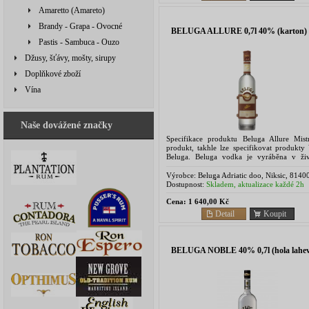
Amaretto (Amareto)
Brandy - Grapa - Ovocné
BELUGA ALLURE 0,7l 40% (karton)
Pastis - Sambuca - Ouzo
Džusy, šťávy, mošty, sirupy
Doplňkové zboží
Vína
Naše dovážené značky
Specifikace produktu Beluga Allure Mist
produkt, takhle lze specifikovat produkty
Beluga. Beluga vodka je vyráběna v ži
prostředí čistého a nedotčeného kouta Sibiře
je...
Výrobce:
Beluga Adriatic doo, Niksic, 8140
Montenegro - Černá Hora
Dostupnost:
Skladem, aktualizace každé 2h
Cena:
1 640,00 Kč
Detail
Koupit
BELUGA NOBLE 40% 0,7l (hola lahev