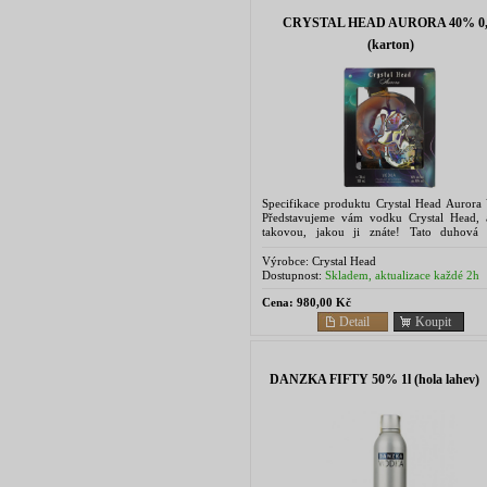
CRYSTAL HEAD AURORA 40% 0,
(karton)
Specifikace produktu Crystal Head Aurora
Představujeme vám vodku Crystal Head, 
takovou, jakou ji znáte! Tato duhová 
inspirovaná polární září (Aurora Bore
obsahuje vodku...
Výrobce:
Crystal Head
Dostupnost:
Skladem, aktualizace každé 2h
Cena:
980,00 Kč
Detail
Koupit
DANZKA FIFTY 50% 1l (hola lahev)