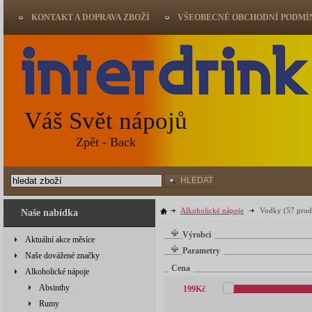
KONTAKT A DOPRAVA ZBOŽÍ
VŠEOBECNÉ OBCHODNÍ PODMÍ
Váš Svět nápojů
Zpět - Back
HLEDAT
Alkoholické nápoje
Vodky
(57 prod
Naše nabídka
Výrobci
Aktuální akce měsíce
Parametry
Naše dovážené značky
Cena
Alkoholické nápoje
Absinthy
199
Kč
Rumy