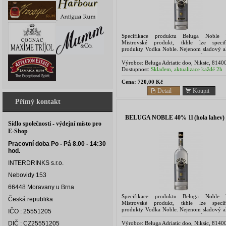
Specifikace produktu Beluga Noble 
Mistrovské produkt, tkhle lze specif
produkty Vodka Noble. Nejenom sladový a
té nejvyšší možné kvality a průzračná ar
voda, ale také pečlivá...
Výrobce:
Beluga Adriatic doo, Niksic, 8140
Montenegro - Černá Hora
Dostupnost:
Skladem, aktualizace každé 2h
Cena:
720,00 Kč
Detail
Koupit
Přímý kontakt
BELUGA NOBLE 40% 1l (hola lahev)
Sídlo společnosti - výdejní místo pro
E-Shop
Pracovní doba Po - Pá 8.00 - 14:30
hod.
INTERDRINKS s.r.o.
Nebovidy 153
66448 Moravany u Brna
Specifikace produktu Beluga Noble 
Česká republika
Mistrovské produkt, tkhle lze specif
produkty Vodka Noble. Nejenom sladový a
IČO : 25551205
té nejvyšší možné kvality a průzračná ar
voda, ale také pečlivá...
Výrobce:
Beluga Adriatic doo, Niksic, 8140
DIČ : CZ25551205