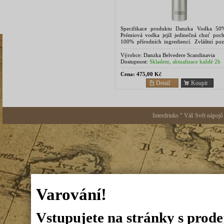
Specifikace produktu Danzka Vodka 50
Prémiová vodka jejíž jedinečná chuť poch
100% přírodních ingrediencí. Zvláštní poz
je věnována kvalitě vody - rafinovaný alko
smíchán s...
Výrobce:
Danzka Belvedere Scandinavia
Dostupnost:
Skladem, aktualizace každé 2h
Cena:
475,00 Kč
Detail
Koupit
Interdrinks " Váš Svět nápojů
Varování!
Vstupujete na stránky s prode