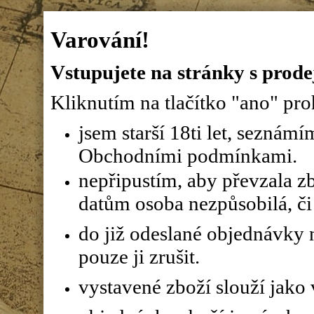
Varování!
Vstupujete na stránky s prode
Kliknutím na tlačítko "ano" proh
jsem starší 18ti let, seznám
Obchodními podmínkami.
nepřipustím, aby převzala z
datům osoba nezpůsobilá, či 
do již odeslané objednávky n
pouze ji zrušit.
vystavené zboží slouží jako