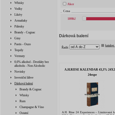
Whisky
Akce
Vodky
Cena
Likéry
189
Kč
Armaňaky
Pálenky
Brandy - Cognac
Dárková balení
Giny
Pastis - Ouzo
katalog
Řadit:
Tequily
Vermuty
0,0% alkohol - Destiláty bez
alkoholu - Non Alcoholic
A.H.RIISE KALENDAR 43,3% 24X2
Novinky
24expe
Investiční láhve
Dárková balení
Brandy & Cognac
Whisky
Rum
Champagne & Víno
A.H. Riise 24 Experiences – Limitovaná k
Ostatní