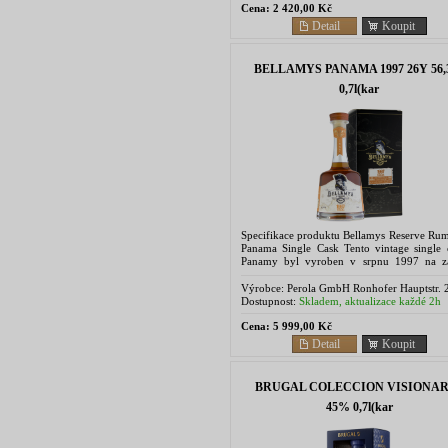
Cena:
2 420,00 Kč
Detail
Koupit
BELLAMYS PANAMA 1997 26Y 56
0,7l(kar
Specifikace produktu Bellamys Reserve Ru
Panama Single Cask Tento vintage single 
Panamy byl vyroben v srpnu 1997 na z
melasy v destilerii Don José. Zrálo 26 let v...
Výrobce:
Perola GmbH Ronhofer Hauptstr. 
90765 Fürth
Dostupnost:
Skladem, aktualizace každé 2h
Cena:
5 999,00 Kč
Detail
Koupit
BRUGAL COLECCION VISIONAR
45% 0,7l(kar