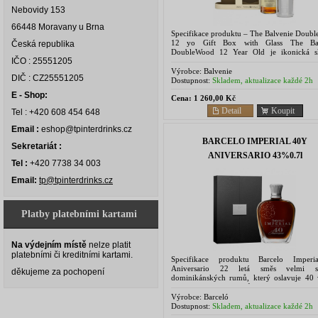
Nebovidy 153
66448 Moravany u Brna
Specifikace produktu – The Balvenie Doub
12 yo Gift Box with Glass The Bal
Česká republika
DoubleWood 12 Year Old je ikonická s
IČO : 25551205
single malt whisky, která zraje vdvojitém 
sudů – nejprve v...
Výrobce:
Balvenie
DIČ : CZ25551205
Dostupnost:
Skladem, aktualizace každé 2h
E - Shop:
Cena:
1 260,00 Kč
Detail
Koupit
Tel : +420 608 454 648
Email :
eshop@tpinterdrinks.cz
BARCELO IMPERIAL 40Y
Sekretariát :
ANIVERSARIO 43%0.7l
Tel :
+420 7738 34 003
Email:
tp@tpinterdrinks.cz
Platby platebními kartami
Na výdejním místě
nelze platit
platebními či kreditními kartami.
Specifikace produktu Barcelo Imperi
Aniversario 22 letá směs velmi st
děkujeme za pochopení
dominikánských rumů, který oslavuje 40 
vytvoření prvních rumů Barcelo Imperial. 
bylo vyrobeno 15.000 kusů,...
Výrobce:
Barceló
Dostupnost:
Skladem, aktualizace každé 2h