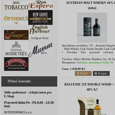
AUSTRIAN MALT WHISKY 44% 0,
(tuba)
Specifikace produktu CZ - Austrian Empir
– Malt Whisky Cask Finish Double Cask Coll
• Novinka Tato precizně vybraná
nejkvalitnějších destilátů z cukrové 
pocházejících z...
Výrobce:
Albert Michler Distillery Int. 44 U
Belgrave Road, Bristol, UK
Dostupnost:
Skladem, aktualizace každé 2h
Cena:
1 030,00 Kč
Detail
Koupit
Přímý kontakt
BALVENIE 12Y DOUBLE WOOD + s
40% 0,7
Sídlo společnosti - výdejní místo pro
E-Shop
Pracovní doba Po - Pá 8.00 - 14:30
hod.
INTERDRINKS s.r.o.