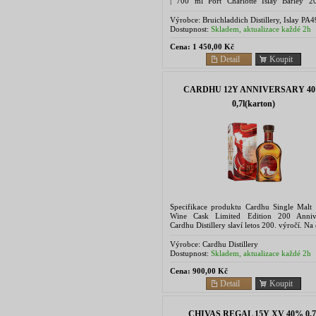
| 700 ml Port Charlotte Islay Barley 2
výrazně rašelinová single malt whisky dest
v...
Výrobce:
Bruichladdich Distillery, Islay PA4
7UN, Scotland
Dostupnost:
Skladem, aktualizace každé 2h
Cena:
1 450,00 Kč
Detail
Koupit
CARDHU 12Y ANNIVERSARY 4
0,7l(karton)
Specifikace produktu Cardhu Single Malt
Wine Cask Limited Edition 200 Anniv
Cardhu Distillery slaví letos 200. výročí. Na
této příležitosti pořádá palírna akci na poč
z...
Výrobce:
Cardhu Distillery
Dostupnost:
Skladem, aktualizace každé 2h
Cena:
900,00 Kč
Detail
Koupit
CHIVAS REGAL 15Y XV 40% 0,7