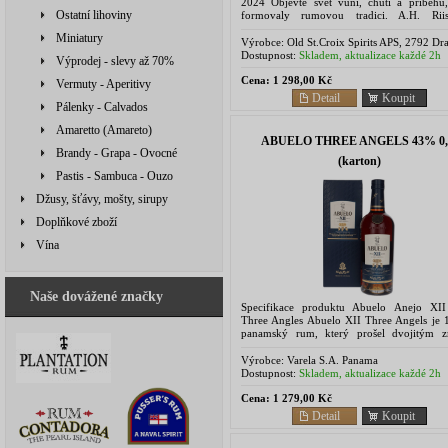
2024 Objevte svět vůní, chutí a příběhů,
Ostatní lihoviny
formovaly rumovou tradici. A.H. Rii
Experiences není jen dárkový set – 
Miniatury
sběratelská výprava napříč...
Výrobce:
Old St.Croix Spirits APS, 2792 Dr
Denmark
Dostupnost:
Skladem, aktualizace každé 2h
Výprodej - slevy až 70%
Cena:
1 298,00 Kč
Vermuty - Aperitivy
Detail
Koupit
Pálenky - Calvados
Amaretto (Amareto)
ABUELO THREE ANGELS 43% 0,
Brandy - Grapa - Ovocné
(karton)
Pastis - Sambuca - Ouzo
Džusy, šťávy, mošty, sirupy
Doplňkové zboží
Vína
Naše dovážené značky
Specifikace produktu Abuelo Anejo XI
Three Angles Abuelo XII Three Angels je 1
panamský rum, který prošel dvojitým z
které obohatilo jeho aromatickou palet
Abuelo Anejo XII Anos...
Výrobce:
Varela S.A. Panama
Dostupnost:
Skladem, aktualizace každé 2h
Cena:
1 279,00 Kč
Detail
Koupit