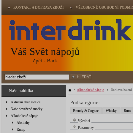
KONTAKT A DOPRAVA ZBOŽÍ
VŠEOBECNÉ OBCHODNÍ PODMÍ
Váš Svět nápojů
Zpět - Back
HLEDAT
Alkoholické nápoje
Dárková balení
Naše nabídka
Podkategorie:
Aktuální akce měsíce
Naše dovážené značky
Brandy & Cognac
Whisky
Rum
Alkoholické nápoje
Výrobci
Absinthy
Parametry
Rumy