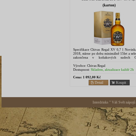
(karton)
Specifikace Chivas Regal XV 0,7 l Novink
2018, stárne po dobu minimálně 15let a sel
zakončena v koňakových sudech G
Champagne, čímž získá vynikající chut a...
Výrobce:
Chivas Regal
Dostupnost:
Skladem, aktualizace každé 2h
Cena:
1 092,00 Kč
Detail
Koupit
Interdrinks " Váš Svět nápojů