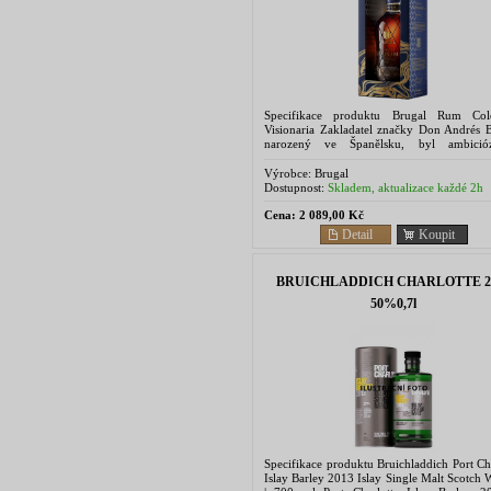
Specifikace produktu Brugal Rum Col
Visionaria Zakladatel značky Don Andrés B
narozený ve Španělsku, byl ambició
dobrodružný. Přitahovaly ho možnosti,
nabízela...
Výrobce:
Brugal
Dostupnost:
Skladem, aktualizace každé 2h
Cena:
2 089,00 Kč
Detail
Koupit
BRUICHLADDICH CHARLOTTE 2
50%0,7l
Specifikace produktu Bruichladdich Port Ch
Islay Barley 2013 Islay Single Malt Scotch