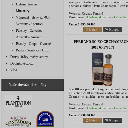
zástupce tradičních Francouzských k
Ostatní lihoviny
pochází z oblasti " Petit Champagne ", což j
z nejlepších v celém regionu Cognac. Př
Miniatury
cenová...
Výrobce:
Cognac Ferrand
Dostupnost:
Skladem, aktualizace každé 2h
Výprodej - slevy až 70%
Vermuty - Aperitivy
Cena:
1 095,00 Kč
Detail
Koupit
Pálenky - Calvados
Amaretto (Amareto)
FERRAND SC XO GRCHAMPAG
Brandy - Grapa - Ovocné
2010 65,5%0,7l
Pastis - Sambuca - Ouzo
Džusy, šťávy, mošty, sirupy
Doplňkové zboží
Vína
Naše dovážené značky
Specifikace produktu Cognac Ferrand Singl
Collection 2010 Limitovaná edice 280 lahví
Cognac je ukázka toho nejlepšího z r
Cognac, obsahuje extrémě vysoké mno
vonných a...
Výrobce:
Cognac Ferrand
Dostupnost:
Skladem, aktualizace každé 2h
Cena:
2 730,00 Kč
Detail
Koupit