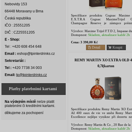
Nebovidy 153
66448 Moravany u Brna
Specifikace produktu Cognac Maxime 
Česká republika
E.X.T.R.A Cognac MaximeTrijol G
Champagne Reserve je zástupce prémi
IČO : 25551205
nezávislých výrobců Francouzských k
Pochází ze samého srdce regionu Cognac...
Výrobce:
Maxime Trijol F.T.D 2, Impasse d
DIČ : CZ25551205
Paradis 17520 Saint-Martial S/Né FRANCE
Dostupnost:
Skladem, aktualizace každé 2h
E - Shop:
Cena:
3 390,00 Kč
Tel : +420 608 454 648
Detail
Koupit
Email :
eshop@tpinterdrinks.cz
REMY MARTIN XO EXTRA OLD 
Sekretariát :
0,7l(karton
Tel :
+420 7738 34 003
Email:
tp@tpinterdrinks.cz
Platby platebními kartami
Na výdejním místě
nelze platit
platebními či kreditními kartami.
Specifikace produktu Remy Martin XO Ext
děkujeme za pochopení
Až 400 eaux de vie ve směsi Remy Mar
Excellence nejlépe vynikne při dezertu n
jídle s doutníkem. Ve vůni i chuti se projevuj
Výrobce:
Remy Martin & Co , 20 Rue de la
Société Vinicole, 16100 Cognac, France
Dostupnost:
Skladem, aktualizace každé 2h