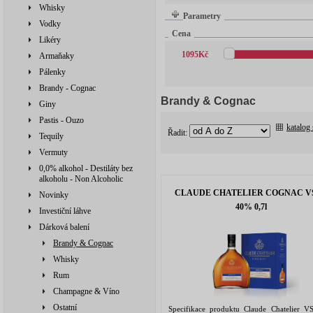
Whisky
Parametry
Vodky
Cena
Likéry
1095
Kč
Armaňaky
Pálenky
Brandy - Cognac
Brandy & Cognac
Giny
Pastis - Ouzo
katalog
Řadit:
Tequily
Vermuty
0,0% alkohol - Destiláty bez
alkoholu - Non Alcoholic
CLAUDE CHATELIER COGNAC V
Novinky
40% 0,7l
Investiční láhve
Dárková balení
Brandy & Cognac
Whisky
Rum
Champagne & Víno
Ostatní
Specifikace produktu Claude Chatelier V