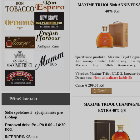
MAXIME TRIJOL 50th ANNIVERS
40% 0,7l
Specifikace produktu Maxime Trijol Cogna
Anniversary Limited Edition engl. dle v
Maxime Trijol 50-th Anniversary, P
Champagne, Limited Edition (only 200 btl.)
is...
Výrobce:
Maxime Trijol F.T.D 2, Impasse d
Paradis 17520 Saint-Martial S/Né FRANCE
Dostupnost:
Není, aktualizace každé 2h
Cena:
6 299,00 Kč
Detail
Přímý kontakt
MAXIME TRIJOL CHAMPAGN
EXTRA 40% 0,7l
Sídlo společnosti - výdejní místo pro
E-Shop
Pracovní doba Po - Pá 8.00 - 14:30
hod.
INTERDRINKS s.r.o.