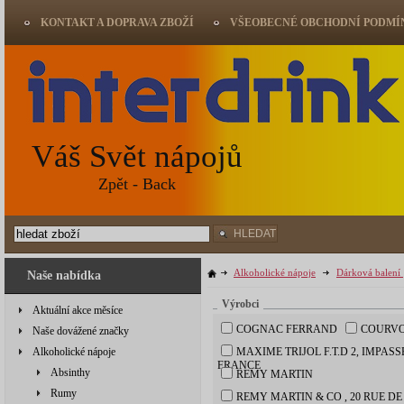
KONTAKT A DOPRAVA ZBOŽÍ
VŠEOBECNÉ OBCHODNÍ PODMÍ
Váš Svět nápojů
Zpět - Back
HLEDAT
Alkoholické nápoje
Dárková balení
Naše nabídka
Výrobci
Aktuální akce měsíce
COGNAC FERRAND
COURVO
Naše dovážené značky
Alkoholické nápoje
MAXIME TRIJOL F.T.D 2, IMPASSE DU PARADIS 17520 SAINT-MARTIAL S/NÉ
FRANCE
Absinthy
REMY MARTIN
Rumy
REMY MARTIN & CO , 20 RUE DE