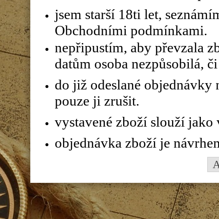
jsem starší 18ti let, seznám
Obchodními podmínkami.
nepřipustím, aby převzala z
datům osoba nezpůsobilá, či 
do již odeslané objednávky n
pouze ji zrušit.
vystavené zboží slouží jako
objednávka zboží je návrhe