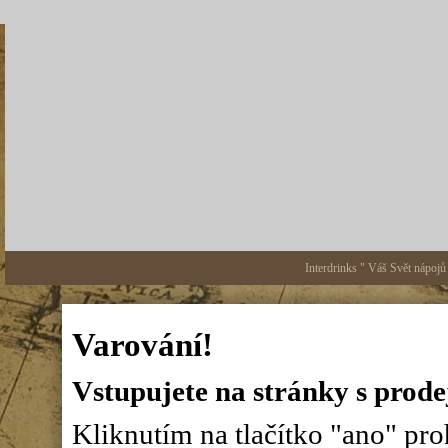
Interdrinks " Váš Svět nápojů
Varování!
Vstupujete na stránky s prode
Kliknutím na tlačítko "ano" proh