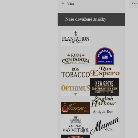
Vína
Zapo
Naše dovážené značky