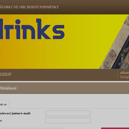
ŠEOBECNÉ OBCHODNÍ PODMÍNKY
ů
zákaz
HLEDAT
Zaregi
řihlášení
sit se
lašovací jméno/e-mail:
o: