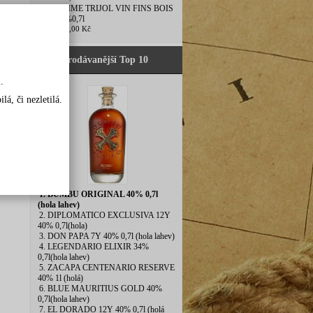
5. MAXIME TRIJOL VIN FINS BOIS
1976 40%0,7l
3 240,00 Kč
Nejprodávanější Top 10
.
á, či nezletilá.
1. BUMBU ORIGINAL 40% 0,7l
(hola lahev)
2. DIPLOMATICO EXCLUSIVA 12Y
40% 0,7l(hola)
3. DON PAPA 7Y 40% 0,7l (hola lahev)
4. LEGENDARIO ELIXIR 34%
0,7l(hola lahev)
5. ZACAPA CENTENARIO RESERVE
40% 1l (holá)
6. BLUE MAURITIUS GOLD 40%
0,7l(hola lahev)
7. EL DORADO 12Y 40% 0,7l (holá