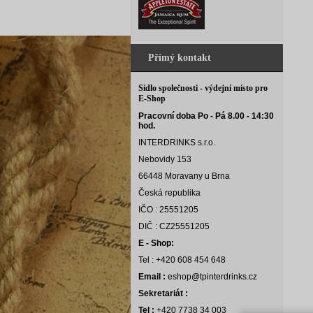
Přímý kontakt
Sídlo společnosti - výdejní místo pro
E-Shop
Pracovní doba Po - Pá 8.00 - 14:30
hod.
INTERDRINKS s.r.o.
Nebovidy 153
66448 Moravany u Brna
Česká republika
IČO : 25551205
DIČ : CZ25551205
E - Shop:
Tel : +420 608 454 648
Email :
eshop@tpinterdrinks.cz
Sekretariát :
Tel :
+420 7738 34 003