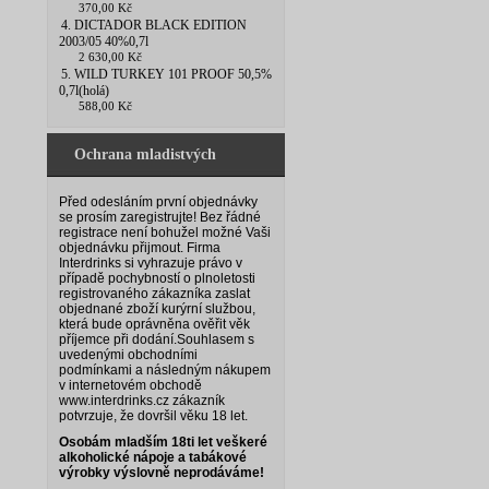
370,00 Kč
4. DICTADOR BLACK EDITION
2003/05 40%0,7l
2 630,00 Kč
5. WILD TURKEY 101 PROOF 50,5%
0,7l(holá)
588,00 Kč
Ochrana mladistvých
Před odesláním první objednávky
se prosím zaregistrujte! Bez řádné
registrace není bohužel možné Vaši
objednávku přijmout. Firma
Interdrinks si vyhrazuje právo v
případě pochybností o plnoletosti
registrovaného zákazníka zaslat
objednané zboží kurýrní službou,
která bude oprávněna ověřit věk
příjemce při dodání.
Souhlasem s
uvedenými obchodními
podmínkami a následným nákupem
v internetovém obchodě
www.interdrinks.cz zákazník
potvrzuje, že dovršil věku 18 let.
Osobám mladším 18ti let veškeré
alkoholické nápoje a tabákové
výrobky výslovně neprodáváme!