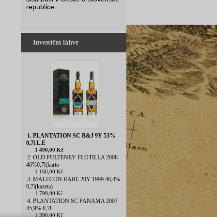
republice.
Investiční láhve
1. PLANTATION SC B&J 9Y 53%
0,7l L.E
1 490,00 Kč
2. OLD PULTENEY FLOTILLA 2008
46%0,7l(karto
1 160,00 Kč
3. MALECON RARE 20Y 1999 48,4%
0,7l(kazeta)
1 799,00 Kč
4. PLANTATION SC PANAMA 2007
45,9% 0,7l
1 390,00 Kč