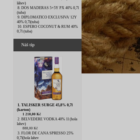
láhev)
8. DOS MADERAS 5+5Y PX 40% 0,7l
(tuba)
9. DIPLOMATICO EXCLUSIVA˙12Y
40% 0,7l(tuba)
10. ESPERO COCONUT & RUM 40%
0,7l (tuba)
Náš tip
1. TALISKER SURGE 45,8% 0,7l
(karton)
1 210,00 Kč
2. BELVEDERE VODKA 40% 1l (hola
lahev)
888,00 Kč
3. FLOR DE CANA SPRESSO 25%
0,7l(hola lahev