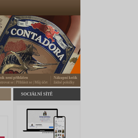
ník není přihlášen
Nákupní košík
strovat se
|
Přihlásit se
|
Můj účet
žádné položky
SOCIÁLNÍ SÍTĚ