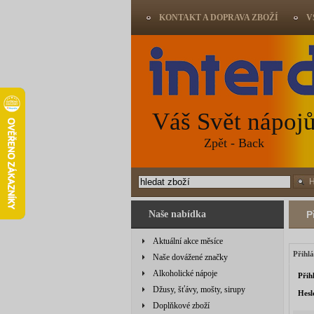
KONTAKT A DOPRAVA ZBOŽÍ
V
Váš Svět nápoj
Zpět - Back
Naše nabídka
P
Aktuální akce měsíce
Přihlá
Naše dovážené značky
Alkoholické nápoje
Přih
Džusy, šťávy, mošty, sirupy
Hesl
Doplňkové zboží