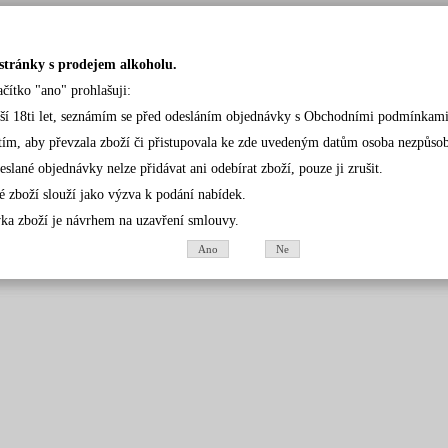
stránky s prodejem alkoholu.
ačítko "ano" prohlašuji:
rší 18ti let, seznámím se před odesláním objednávky s Obchodními podmínkami
tím, aby převzala zboží či přistupovala ke zde uvedeným datům osoba nezpůsobil
eslané objednávky nelze přidávat ani odebírat zboží, pouze ji zrušit.
é zboží slouží jako výzva k podání nabídek.
ka zboží je návrhem na uzavření smlouvy.
Ano
Ne