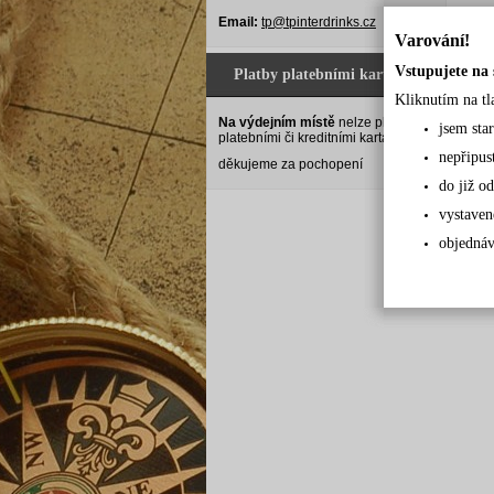
Email:
tp@tpinterdrinks.cz
Varování!
Vstupujete na 
Platby platebními kartami
Kliknutím na tl
Na výdejním místě
nelze platit
jsem sta
platebními či kreditními kartami.
nepřipus
děkujeme za pochopení
do již od
vystaven
objednáv