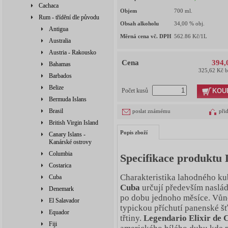
Cachaca
Objem
700
ml.
Rum - třídění dle původu
Obsah alkoholu
34,00
% obj.
Antigua
Měrná cena vč. DPH
562.86
Kč/1L
Australia
Austria - Rakousko
Cena
394,
Bahamas
325,62 Kč 
Barbados
Belize
KOU
Počet kusů
Bermuda Islans
Brasil
poslat známému
při
British Virgin Island
Popis zboží
Canary Islans -
Kanárské ostrovy
Columbia
Specifikace produktu 
Costarica
Charakteristika lahodného k
Cuba
Cuba
určují především naslád
Denemark
po dobu jednoho měsíce. Vůně
El Salavador
typickou příchutí panenské š
Equador
třtiny.
Legendario Elixir de 
Fiji