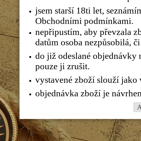
jsem starší 18ti let, seznám
Obchodními podmínkami.
nepřipustím, aby převzala z
datům osoba nezpůsobilá, či 
do již odeslané objednávky n
pouze ji zrušit.
vystavené zboží slouží jako
objednávka zboží je návrhe