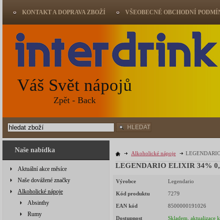
KONTAKT A DOPRAVA ZBOŽÍ
VŠEOBECNÉ OBCHODNÍ PODMÍ
Váš Svět nápojů
Zpět - Back
HLEDAT
Naše nabídka
Alkoholické nápoje
LEGENDARIO E
LEGENDARIO ELIXIR 34
Aktuální akce měsíce
Naše dovážené značky
Výrobce
Legendario
Alkoholické nápoje
Kód produktu
7279
Absinthy
EAN kód
8500000191026
Rumy
Dostupnost
Skladem, aktualizace 