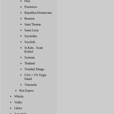
Peru
Puertorico
Republica Dominicana
Reunion
Saint Thomas
Santa Lucia
Seychelles
Seychely
St.Kitts - Svatý
Krištof
Surinam
Thailand
Trinidad Tobago
USA + US Virgin
Island
Venezuela
Ron Espero
Whisky
Vodky
Likéry