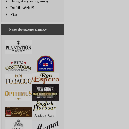
Džusy, šťávy, mošty, sirupy
Doplňkové zboží
Vína
Naše dovážené značky