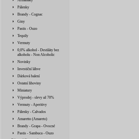
Armaňaky
Pálenky
Brandy - Cognac
Giny
Pastis - Ouzo
Tequily
Vermuty
0,0% alkohol - Destiláty bez
alkoholu - Non Alcoholic
Novinky
Investiční láhve
Dárková balení
Ostatní lihoviny
Miniatury
Výprodej - slevy až 70%
Vermuty - Aperitivy
Pálenky - Calvados
Amaretto (Amareto)
Brandy - Grapa - Ovocné
Pastis - Sambuca - Ouzo