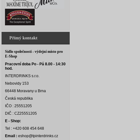
Přímý kontakt
Sídlo společnosti - výdejní místo pro
E-Shop
Pracovní doba Po - Pá 8.00 - 14:30
hod.
INTERDRINKS s.r.o.
Nebovidy 153
66448 Moravany u Brna
Česká republika
IČO : 25551205
DIČ : CZ25551205
E - Shop:
Tel : +420 608 454 648
Email :
eshop@tpinterdrinks.cz