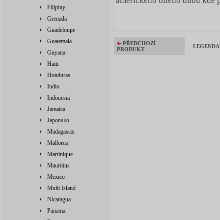
amerického bílého dubu kde 
Filipíny
Grenada
Guadeloupe
Guatemala
PŘEDCHOZÍ
LEGENDARI
PRODUKT
Guyana
Haiti
Honduras
India
Indonesia
Jamaica
Japonsko
Madagascar
Mallorca
Martinique
Mauritius
Mexico
Multi Island
Nicaragua
Panama