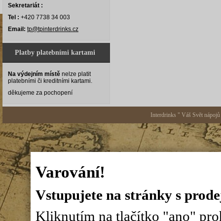
Sekretariát :
Tel :
+420 7738 34 003
Email:
tp@tpinterdrinks.cz
Platby platebními kartami
Na výdejním místě
nelze platit
platebními či kreditními kartami.
děkujeme za pochopení
Interdrinks " Váš Svět nápojů
Varování!
Vstupujete na stránky s prode
Kliknutím na tlačítko "ano" proh