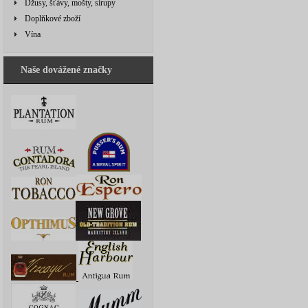
Džusy, šťávy, mošty, sirupy
Doplňkové zboží
Vína
Naše dovážené značky