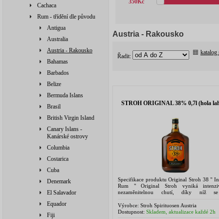
350
Kč
Cachaca
Rum - třídění dle původu
Antigua
Austria - Rakousko
Australia
Austria - Rakousko
katalog
Řadit:
Bahamas
Barbados
Belize
Bermuda Islans
STROH ORIGINAL 38% 0,7l (hola lah
Brasil
British Virgin Island
Canary Islans -
Kanárské ostrovy
Columbia
Costarica
Cuba
Specifikace produktu Original Stroh 38 " I
Denemark
Rum " Original Stroh vyniká intenzi
nezaměnitelnou chutí, díky níž se
El Salavador
nejoblíbenějším rakouským tuzemským 
Equador
Jedinečnost tohoto tuzemského...
Výrobce:
Stroh Spirituosen Austria
Dostupnost:
Skladem, aktualizace každé 2h
Fiji