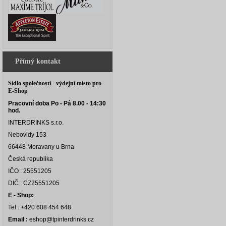
Přímý kontakt
Sídlo společnosti - výdejní místo pro
E-Shop
Pracovní doba Po - Pá 8.00 - 14:30
hod.
INTERDRINKS s.r.o.
Nebovidy 153
66448 Moravany u Brna
Česká republika
IČO : 25551205
DIČ : CZ25551205
E - Shop:
Tel : +420 608 454 648
Email :
eshop@tpinterdrinks.cz