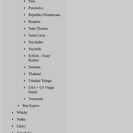
Peru
Puertorico
Republica Dominicana
Reunion
Saint Thomas
Santa Lucia
Seychelles
Seychely
St.Kitts - Svatý
Krištof
Surinam
Thailand
Trinidad Tobago
USA + US Virgin
Island
Venezuela
Ron Espero
Whisky
Vodky
Likéry