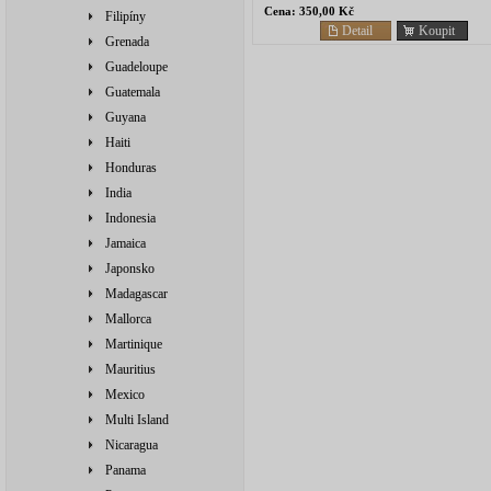
Cena:
350,00 Kč
Filipíny
Detail
Koupit
Grenada
Guadeloupe
Guatemala
Guyana
Haiti
Honduras
India
Indonesia
Jamaica
Japonsko
Madagascar
Mallorca
Martinique
Mauritius
Mexico
Multi Island
Nicaragua
Panama