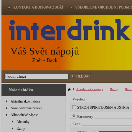
KONTAKT A DOPRAVA ZBOŽÍ
VŠEOBECNÉ OBCHODNÍ PODMÍ
Váš Svět nápojů
Zpět - Back
HLEDAT
Alkoholické nápoje
Rumy
Rum 
Naše nabídka
Výrobci
Aktuální akce měsíce
STROH SPIRITUOSEN AUSTRIA
Naše dovážené značky
Alkoholické nápoje
Parametry
Absinthy
Cena
Rumy