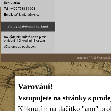
Sekretariát :
Tel :
+420 7738 34 003
Email:
tp@tpinterdrinks.cz
Platby platebními kartami
Na výdejním místě
nelze platit
platebními či kreditními kartami.
děkujeme za pochopení
Interdrinks " Váš Svět nápojů
Varování!
Vstupujete na stránky s prode
Kliknutím na tlačítko "ano" proh