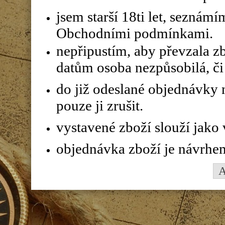
jsem starší 18ti let, seznám
Obchodními podmínkami.
nepřipustím, aby převzala z
datům osoba nezpůsobilá, či 
do již odeslané objednávky n
pouze ji zrušit.
vystavené zboží slouží jako
objednávka zboží je návrhe