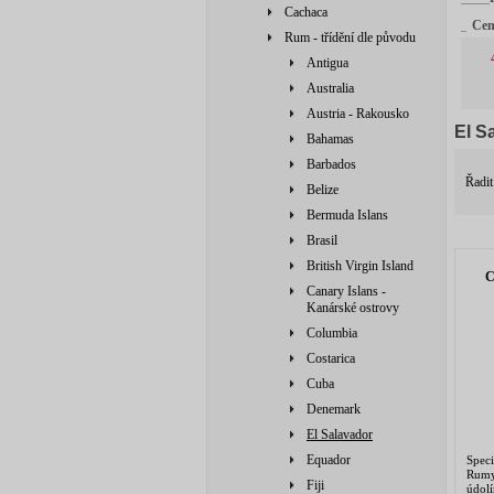
Cachaca
Ce
Rum - třídění dle původu
Antigua
Australia
Austria - Rakousko
El S
Bahamas
Barbados
Řadit
Belize
Bermuda Islans
Brasil
British Virgin Island
C
Canary Islans -
Kanárské ostrovy
Columbia
Costarica
Cuba
Denemark
El Salavador
Equador
Spec
Rumy
Fiji
údol