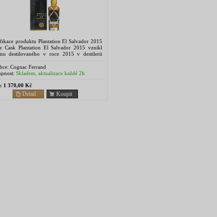
fikace produktu Plantation El Salvador 2015
le Cask Plantation El Salvador 2015 vznikl
mu destilovaného v roce 2015 v destilerii
io La Cabana Distillery. ...
bce:
Cognac Ferrand
pnost:
Skladem, aktualizace každé 2h
:
1 370,00 Kč
Detail
Koupit