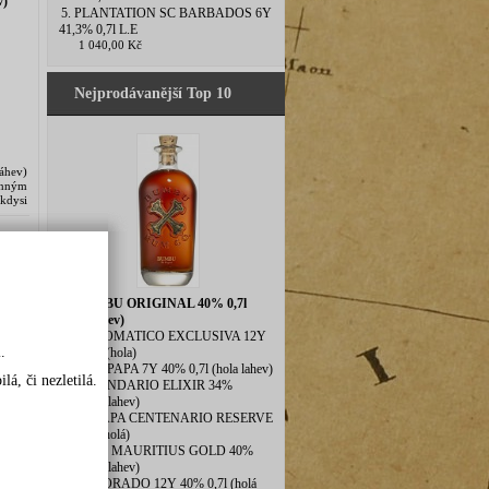
v)
5. PLANTATION SC BARBADOS 6Y
41,3% 0,7l L.E
1 040,00 Kč
Nejprodávanější Top 10
láhev)
enným
kdysi
1. BUMBU ORIGINAL 40% 0,7l
(hola lahev)
2. DIPLOMATICO EXCLUSIVA 12Y
la
.
40% 0,7l(hola)
3. DON PAPA 7Y 40% 0,7l (hola lahev)
á, či nezletilá.
4. LEGENDARIO ELIXIR 34%
0,7l(hola lahev)
5. ZACAPA CENTENARIO RESERVE
40% 1l (holá)
6. BLUE MAURITIUS GOLD 40%
0,7l(hola lahev)
7. EL DORADO 12Y 40% 0,7l (holá