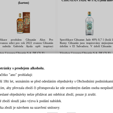
CIHUATAN JADE 40% 0,7l (hola lahe
(karton)
ifikace produktu Cihuatán Alux Pro
Specifikace Cihuatan Jade 40% 0,7 l (holá 
tovanou edici pro rok 2022 zvanou Cihuatán
Rumy Cihuatán jsou inspirovány stejnojm
 nalezla Gabriela Ayala opět inspiraci
údolím v El Salvadoru. V údolí Cihuatán 
ských legendách, tentokrát v postavě Aluxů,
stálo stejnojmenné město. Bylo postaveno...
..
bce:
Licorera Cihuatán S.A. DE CV El
Výrobce:
Licorera Cihuatán S.A. DE CV El
dor, Centroamerica
Salvador, Centroamerica
pnost:
Skladem, aktualizace každé 2h
Dostupnost:
Skladem, aktualizace každé 2h
:
1 390,00 Kč
Cena:
440,00 Kč
Detail
Koupit
Detail
Koupit
stránky s prodejem alkoholu.
ačítko "ano" prohlašuji:
CIHUATAN NANTLI 20Y 40% 0,7l
CIHUATAN OBSIDIANA 40% 1l (ho
rší 18ti let, seznámím se před odesláním objednávky s Obchodními podmínkami
(karton)
lahev)
tím, aby převzala zboží či přistupovala ke zde uvedeným datům osoba nezpůsobil
eslané objednávky nelze přidávat ani odebírat zboží, pouze ji zrušit.
é zboží slouží jako výzva k podání nabídek.
ka zboží je návrhem na uzavření smlouvy.