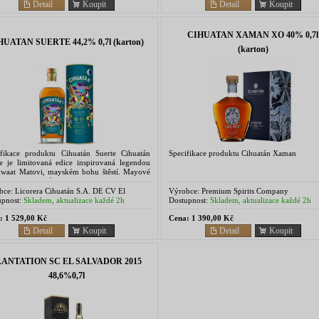
Detail
Koupit
Detail
Koupit
CIHUATAN XAMAN XO 40% 0,7l
HUATAN SUERTE 44,2% 0,7l (karton)
(karton)
ifikace produktu Cihuatán Suerte Cihuatán
Specifikace produktu Cihuatán Xaman
te je limitovaná edice inspirovaná legendou
waat Matovi, mayském bohu štěstí. Mayové
i, že jim tento bůh poslal prostřednictvím...
bce:
Licorera Cihuatán S.A. DE CV El
Výrobce:
Premium Spirits Company
dor, Centroamerica
pnost:
Skladem, aktualizace každé 2h
Dostupnost:
Skladem, aktualizace každé 2h
:
1 529,00 Kč
Cena:
1 390,00 Kč
Detail
Koupit
Detail
Koupit
LANTATION SC EL SALVADOR 2015
48,6%0,7l