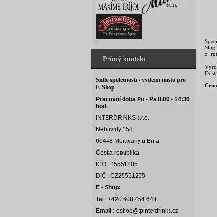
Speci
Sing
z ru
Přímý kontakt
Ingen
Výro
Dostu
Sídlo společnosti - výdejní místo pro
Cena
E-Shop
Pracovní doba Po - Pá 8.00 - 14:30
hod.
INTERDRINKS s.r.o.
Nebovidy 153
66448 Moravany u Brna
Česká republika
IČO : 25551205
DIČ : CZ25551205
E - Shop:
Tel : +420 608 454 648
Email :
eshop@tpinterdrinks.cz