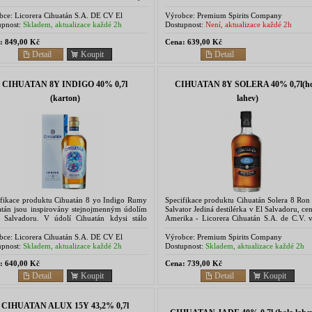
 stejnojmenné město. Bylo postaveno...
vyrábí tenhle unikátní rum. Statřeno me
Solera...
bce:
Licorera Cihuatán S.A. DE CV El
Výrobce:
Premium Spirits Company
dor, Centroamerica
pnost:
Skladem, aktualizace každé 2h
Dostupnost:
Není, aktualizace každé 2h
:
849,00 Kč
Cena:
639,00 Kč
Detail
Koupit
Detail
CIHUATAN 8Y INDIGO 40% 0,7l
CIHUATAN 8Y SOLERA 40% 0,7l(ho
(karton)
lahev)
ifikace produktu Cihuatán 8 yo Indigo Rumy
Specifikace produktu Cihuatán Solera 8 Ron
atán jsou inspirovány stejnojmenným údolím
Salvator Jediná destilérka v El Salvadoru, cen
 Salvadoru. V údolí Cihuatán kdysi stálo
Amerika - Licorera Cihuatán S.A. de C.V. v
nojmenné město. Bylo postaveno mayským...
tenhle unikátní rum. Statřeno metodou Solera 
bce:
Licorera Cihuatán S.A. DE CV El
Výrobce:
Premium Spirits Company
dor, Centroamerica
pnost:
Skladem, aktualizace každé 2h
Dostupnost:
Skladem, aktualizace každé 2h
:
640,00 Kč
Cena:
739,00 Kč
Detail
Koupit
Detail
Koupit
CIHUATAN ALUX 15Y 43,2% 0,7l