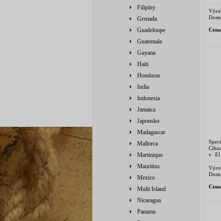
stálo
Filipíny
Výro
Salva
Dostu
Grenada
Cena
Guadeloupe
Guatemala
Guyana
Haiti
Honduras
India
Indonesia
Jamaica
Japonsko
Madagascar
Spec
Mallorca
Cihu
v El
Martinique
stej
Mauritius
Výro
Salva
Dostu
Mexico
Cena
Multi Island
Nicaragua
Panama