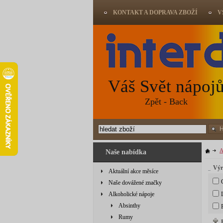
KONTAKT A DOPRAVA ZBOŽÍ
V
Váš Svět nápoj
Zpět - Back
A
Naše nabídka
Výr
Aktuální akce měsíce
Naše dovážené značky
Alkoholické nápoje
Absinthy
Rumy