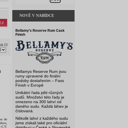
NOVĚ V NABÍDCE
EJ
Bellamy's Reserve Rum Cask
Finish
ých 13
Bellamys Reserve Rum jsou
l
rumy upravené do finální
podoby dostařením – Fass
Finish v Evropě
Unikátní řada pěti různých
sudů. Množství této řady je
omezeno na 300 lahví od
daného sudu. Každá láhev je
číslovaná.
Několik lahví z každého sudu
on de
jsme získali také pro oficiální
doru,
e C.V.
distribuci v České a Slovenské