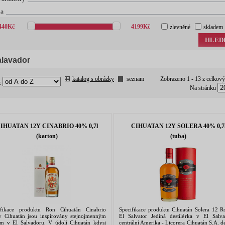
na
440
Kč
4199
Kč
zlevněné
skladem
HLED
alavador
katalog s obrázky
seznam
Zobrazeno 1 - 13 z celkov
:
Na stránku
IHUATAN 12Y CINABRIO 40% 0,7l
CIHUATAN 12Y SOLERA 40% 0,7
(karton)
(tuba)
ifikace produktu Ron Cihuatán Cinabrio
Specifikace produktu Cihuatán Solera 12 R
 Cihuatán jsou inspirovány stejnojmenným
El Salvator Jediná destilérka v El Salva
ím v El Salvadoru. V údolí Cihuatán kdysi
centrální Amerika - Licorera Cihuatán S.A. d