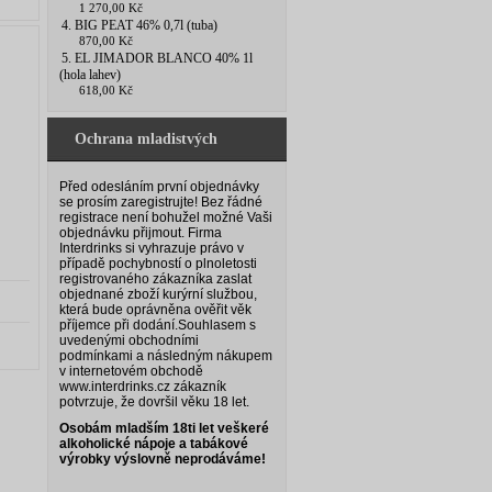
1 270,00 Kč
4. BIG PEAT 46% 0,7l (tuba)
870,00 Kč
5. EL JIMADOR BLANCO 40% 1l
(hola lahev)
618,00 Kč
Ochrana mladistvých
Před odesláním první objednávky
se prosím zaregistrujte! Bez řádné
registrace není bohužel možné Vaši
objednávku přijmout. Firma
Interdrinks si vyhrazuje právo v
případě pochybností o plnoletosti
registrovaného zákazníka zaslat
objednané zboží kurýrní službou,
která bude oprávněna ověřit věk
příjemce při dodání.
Souhlasem s
uvedenými obchodními
podmínkami a následným nákupem
v internetovém obchodě
www.interdrinks.cz zákazník
potvrzuje, že dovršil věku 18 let.
Osobám mladším 18ti let veškeré
alkoholické nápoje a tabákové
výrobky výslovně neprodáváme!