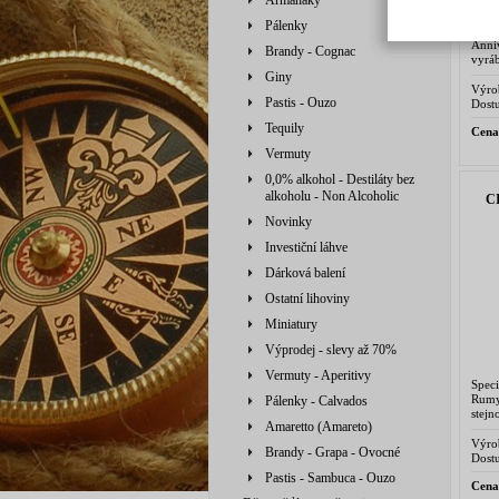
Armaňaky
Pálenky
Spec
Anni
Brandy - Cognac
vyrá
v des
Giny
Výro
Pastis - Ouzo
Salva
Dostu
Tequily
Cena
Vermuty
0,0% alkohol - Destiláty bez
alkoholu - Non Alcoholic
C
Novinky
Investiční láhve
Dárková balení
Ostatní lihoviny
Miniatury
Výprodej - slevy až 70%
Vermuty - Aperitivy
Speci
Rum
Pálenky - Calvados
stejn
Amaretto (Amareto)
jež b
Výro
Brandy - Grapa - Ovocné
Salva
Dostu
Pastis - Sambuca - Ouzo
Cena