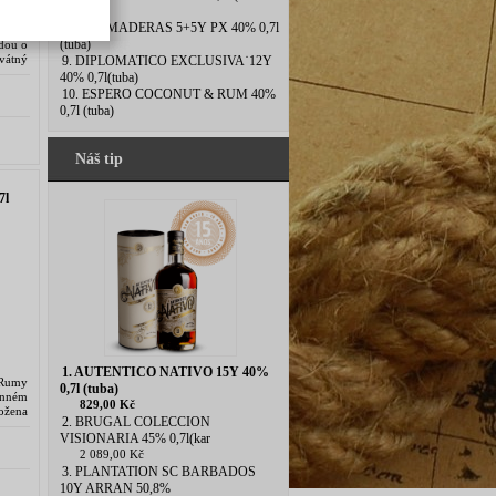
láhev)
8. DOS MADERAS 5+5Y PX 40% 0,7l
a 1 l
(tuba)
ndou o
vátný
9. DIPLOMATICO EXCLUSIVA˙12Y
40% 0,7l(tuba)
10. ESPERO COCONUT & RUM 40%
0,7l (tuba)
Náš tip
7l
1. AUTENTICO NATIVO 15Y 40%
 Rumy
0,7l (tuba)
enném
829,00 Kč
ložena
2. BRUGAL COLECCION
VISIONARIA 45% 0,7l(kar
2 089,00 Kč
3. PLANTATION SC BARBADOS
10Y ARRAN 50,8%