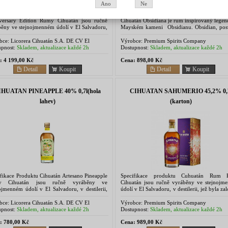
Ano
Ne
ifikace produktu Ron Cihuatán Nantli 20 yo
Specifikace Cihuatán Cihuatan Obsidian
versary Edition Rumy Cihuatán jsou ručně
Cihuatán Obsidiana je rum inspirovaný lege
běny ve stejnojmenném údolí v El Salvadoru,
Mayském kameni Obsidianu. Obsidian, pos
tilerii, jež byla založena roku 2004 a ...
pro všechny Maye, byl záhadný kámen...
bce:
Licorera Cihuatán S.A. DE CV El
Výrobce:
Premium Spirits Company
dor, Centroamerica
pnost:
Skladem, aktualizace každé 2h
Dostupnost:
Skladem, aktualizace každé 2h
:
4 199,00 Kč
Cena:
898,00 Kč
Detail
Koupit
Detail
Koupit
IHUATAN PINEAPPLE 40% 0,7l(hola
CIHUATAN SAHUMERIO 45,2% 0,
lahev)
(karton)
fikace Produktu Cihuatán Artesano Pineapple
Specifikace produktu Cuhuatán Rum
y Cihuatán jsou ručně vyráběny ve
Cihuatán jsou ručně vyráběny ve stejnojm
ojmenném údolí v El Salvadoru, v destilerii,
údolí v El Salvadoru, v destilerii, jež byla za
yla založena roku 2004 a je jedinou...
roku 2004 a je jedinou palírnou v zemi....
bce:
Licorera Cihuatán S.A. DE CV El
Výrobce:
Premium Spirits Company
dor, Centroamerica
pnost:
Skladem, aktualizace každé 2h
Dostupnost:
Skladem, aktualizace každé 2h
:
780,00 Kč
Cena:
989,00 Kč