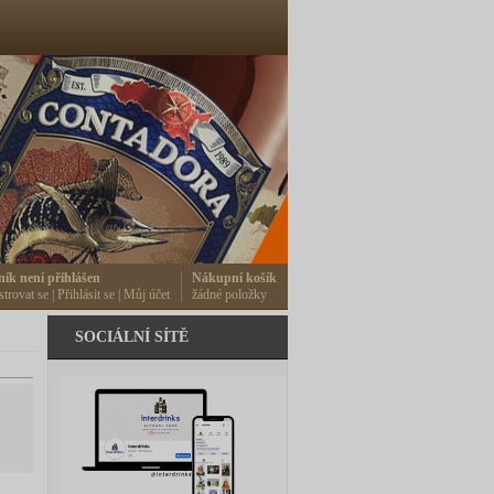
ník není přihlášen
Nákupní košík
strovat se
|
Přihlásit se
|
Můj účet
žádné položky
SOCIÁLNÍ SÍTĚ