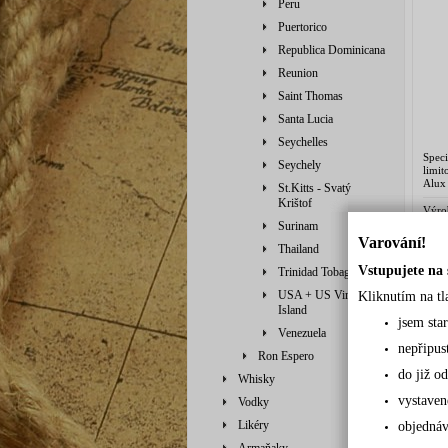
Peru
Puertorico
Republica Dominicana
Reunion
Saint Thomas
Santa Lucia
Seychelles
Spec
Seychely
limi
Alux
St.Kitts - Svatý
v may
Krištof
bohů.
Výro
Salva
Dostu
Surinam
Varování!
Cena
Thailand
Vstupujete na 
Trinidad Tobago
USA + US Virgin
Kliknutím na tl
Island
jsem sta
Venezuela
nepřipus
Ron Espero
do již od
Whisky
vystaven
Vodky
Likéry
objednáv