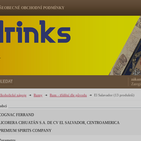
ŠEOBECNÉ OBCHODNÍ PODMÍNKY
ů
zákaz
HLEDAT
Zaregi
lkoholické nápoje
Rumy
Rum - třídění dle původu
El Salavador
(13 produktů)
obci
COGNAC FERRAND
LICORERA CIHUATÁN S.A. DE CV EL SALVADOR, CENTROAMERICA
PREMIUM SPIRITS COMPANY
Parametry