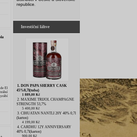
todou
republice.
Investiční láhve
la
1. DON PAPA SHERRY CASK
 de El
45%0,7l(tuba)
trální
1 889,00 Kč
yrábí
2. MAXIME TRIJOL CHAMPAGNE
8...
STRENGTH 53,7%
5 400,00 Kč
3. CIHUATAN NANTLI 20Y 40% 0,7l
(karton)
4 199,00 Kč
4. CARDHU 12Y ANNIVERSARY
40% 0,7l(karton)
900,00 Kč