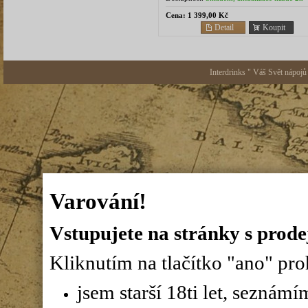
Cena:
1 399,00 Kč
Detail
Koupit
Interdrinks " Váš Svět nápojů
Varování!
Vstupujete na stránky s prode
Kliknutím na tlačítko "ano" proh
jsem starší 18ti let, seznám