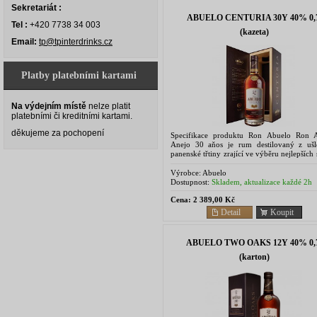
Sekretariát :
ABUELO CENTURIA 30Y 40% 0,7
Tel :
+420 7738 34 003
(kazeta)
Email:
tp@tpinterdrinks.cz
Platby platebními kartami
Na výdejním místě
nelze platit
platebními či kreditními kartami.
děkujeme za pochopení
Specifikace produktu Ron Abuelo Ron 
Anejo 30 aňos je rum destilovaný z ušle
panenské třtiny zrající ve výběru nejlepších
bílého dubu po dobu minimálně 30 le
tropickým sluncem...
Výrobce:
Abuelo
Dostupnost:
Skladem, aktualizace každé 2h
Cena:
2 389,00 Kč
Detail
Koupit
ABUELO TWO OAKS 12Y 40% 0,
(karton)