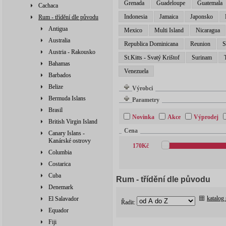
Grenada
Guadeloupe
Guatemala
Cachaca
Indonesia
Jamaica
Japonsko
Rum - třídění dle původu
Antigua
Mexico
Multi Island
Nicaragua
Australia
Republica Dominicana
Reunion
S
Austria - Rakousko
St.Kitts - Svatý Krištof
Surinam
Bahamas
Venezuela
Barbados
Belize
Výrobci
Bermuda Islans
Parametry
Brasil
Novinka
Akce
Výprodej
British Virgin Island
Cena
Canary Islans -
Kanárské ostrovy
170
Kč
Columbia
Costarica
Cuba
Rum - třídění dle původu
Denemark
katalog
El Salavador
Řadit:
Equador
Fiji