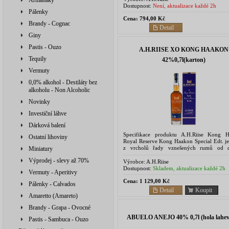
Armaňaky
Dostupnost:
Není, aktualizace každé 2h
Pálenky
Cena:
794,00 Kč
Brandy - Cognac
Detail
Giny
Pastis - Ouzo
A.H.RIISE XO KONG HAAKON
Tequily
42%0,7l(karton)
Vermuty
0,0% alkohol - Destiláty bez
alkoholu - Non Alcoholic
Novinky
Investiční láhve
Dárková balení
Specifikace produktu A.H.Riise Kong 
Ostatní lihoviny
Royal Reserve Kong Haakon Special Edt. je
z vrcholů řady vznešených rumů od d
Miniatury
společnosti A.H. Riise v limitované edici.
Výprodej - slevy až 70%
Extra Old, tedy...
Výrobce:
A.H.Riise
Dostupnost:
Skladem, aktualizace každé 2h
Vermuty - Aperitivy
Cena:
1 129,00 Kč
Pálenky - Calvados
Detail
Koupit
Amaretto (Amareto)
Brandy - Grapa - Ovocné
ABUELO ANEJO 40% 0,7l (hola lahev
Pastis - Sambuca - Ouzo