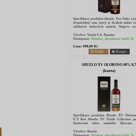
Specifikace produktu Abuelo Two Oaks vyni
dvanáctiletý rum, který je dvakrát stařen 
odlišných dubových sudech. Nejprve zr
vybraných dubových sudech po bourb
následně je...
Výrobce:
Varela S.A. Panama
Dostupnost:
Skladem, aktualizace každé 2h
Cena:
998,00 Kč
Detail
Koupit
ABUELO XV OLOROSO 40% 0,7
(kazeta)
Specifikace produktu Abuelo XV Oloro
0,7l Ron Abuelo XV Finish Collection pa
limitované edice známého lihovaru V
Hermanos. Tato série je vyvrcho
dlouholetého úsilí...
Výrobce:
Abuelo
Dostupnost:
Skladem, aktualizace každé 2h