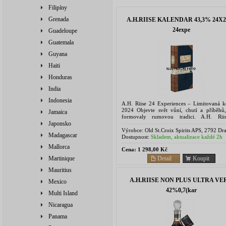
Filipíny
Grenada
A.H.RIISE KALENDAR 43,3% 24X2
24expe
Guadeloupe
Guatemala
Guyana
Haiti
Honduras
India
Indonesia
A.H. Riise 24 Experiences – Limitovaná k
2024 Objevte svět vůní, chutí a příběhů,
Jamaica
formovaly rumovou tradici. A.H. Rii
Experiences není jen dárkový set – 
Japonsko
sběratelská výprava napříč...
Výrobce:
Old St.Croix Spirits APS, 2792 Dr
Madagascar
Denmark
Dostupnost:
Skladem, aktualizace každé 2h
Mallorca
Cena:
1 298,00 Kč
Detail
Koupit
Martinique
Mauritius
A.H.RIISE NON PLUS ULTRA VE
Mexico
42%0,7(kar
Multi Island
Nicaragua
Panama