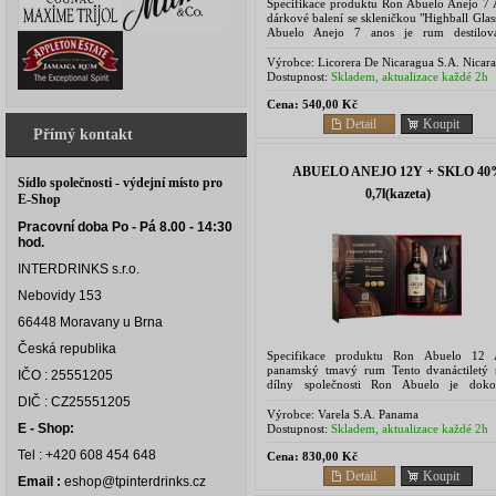
Specifikace produktu Ron Abuelo Anejo 7 
dárkové balení se skleničkou "Highball Gla
Abuelo Anejo 7 anos je rum destilov
ušlechtilé panenské třtiny zrající ve 
nejlepších sudů z...
Výrobce:
Licorera De Nicaragua S.A. Nicar
Dostupnost:
Skladem, aktualizace každé 2h
Cena:
540,00 Kč
Detail
Koupit
Přímý kontakt
ABUELO ANEJO 12Y + SKLO 40
Sídlo společnosti - výdejní místo pro
0,7l(kazeta)
E-Shop
Pracovní doba Po - Pá 8.00 - 14:30
hod.
INTERDRINKS s.r.o.
Nebovidy 153
66448 Moravany u Brna
Česká republika
Specifikace produktu Ron Abuelo 12 
panamský tmavý rum Tento dvanáctiletý
IČO : 25551205
dílny společnosti Ron Abuelo je dok
ztělesněním elegance a tradice. Zraje v su
DIČ : CZ25551205
whiskey, které mu...
Výrobce:
Varela S.A. Panama
E - Shop:
Dostupnost:
Skladem, aktualizace každé 2h
Tel : +420 608 454 648
Cena:
830,00 Kč
Detail
Koupit
Email :
eshop@tpinterdrinks.cz