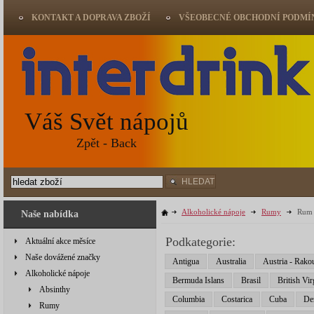
KONTAKT A DOPRAVA ZBOŽÍ
VŠEOBECNÉ OBCHODNÍ PODMÍ
Váš Svět nápojů
Zpět - Back
HLEDAT
Alkoholické nápoje
Rumy
Rum 
Naše nabídka
Podkategorie:
Aktuální akce měsíce
Naše dovážené značky
Antigua
Australia
Austria - Rako
Alkoholické nápoje
Bermuda Islans
Brasil
British Vir
Absinthy
Columbia
Costarica
Cuba
De
Rumy