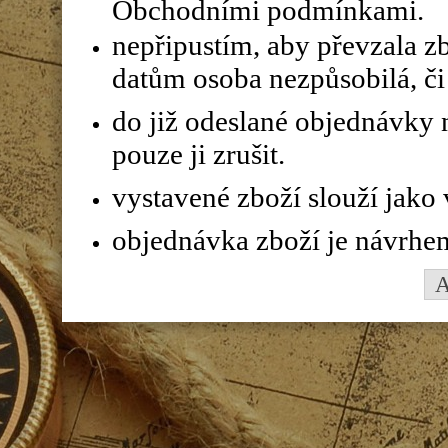
Obchodními podmínkami.
nepřipustím, aby převzala z
datům osoba nezpůsobilá, či 
do již odeslané objednávky n
pouze ji zrušit.
vystavené zboží slouží jako
objednávka zboží je návrhe