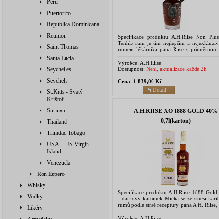
Peru
Puertorico
Republica Dominicana
Reunion
Specifikace produktu A.H.Riise Non Plus
Tenhle rum je tím nejlepším a nejexkluziv
Saint Thomas
rumem lékárníka pana Riise s průměrnou
zrání 25 let. Ročně se vyrobí pouze 3000
Santa Lucia
tohoto...
Výrobce:
A.H.Riise
Dostupnost:
Není, aktualizace každé 2h
Seychelles
Seychely
Cena:
1 839,00 Kč
Detail
St.Kitts - Svatý
Krištof
Surinam
A.H.RIISE XO 1888 GOLD 40%
0,7l(karton)
Thailand
Trinidad Tobago
USA + US Virgin
Island
Venezuela
Ron Espero
Whisky
Specifikace produktu A.H.Riise 1888 Gold
Vodky
- dárkový kartónek Míchá se ze směsí kari
rumů podle straé receptury pana A.H. Riise,
Likéry
vytvořil speciálně pro světovou výs
Kodani,...
Výrobce:
A.H.Riise