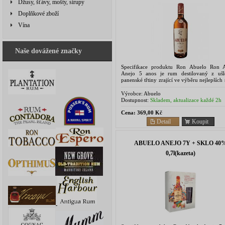
Džusy, šťávy, mošty, sirupy
Doplňkové zboží
Vína
Naše dovážené značky
Specifikace produktu Ron Abuelo Ron 
Anejo 5 anos je rum destilovaný z ušle
panenské třtiny zrající ve výběru nejlepších
bílého dubu. Pod tropickým slunc
speciálních barelech...
Výrobce:
Abuelo
Dostupnost:
Skladem, aktualizace každé 2h
Cena:
369,00 Kč
Detail
Koupit
ABUELO ANEJO 7Y + SKLO 40
0,7l(kazeta)