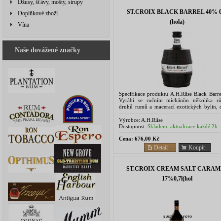
Džusy, šťávy, mošty, sirupy
ST.CROIX BLACK BARREL 40% 0,
Doplňkové zboží
(hola)
Vína
Naše dovážené značky
Specifikace produktu A.H.Riise Black Barr
Vyrábí se ručním mícháním několika r
druhů rumů a macerací exotických bylin, de
zraje ve vypálených sudech až 12 let. Des
probíhá v...
Výrobce:
A.H.Riise
Dostupnost:
Skladem, aktualizace každé 2h
Cena:
676,00 Kč
Detail
Koupit
ST.CROIX CREAM SALT CARAM
17%0,7l(hol