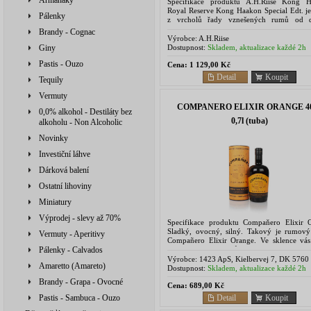
Armaňaky
Specifikace produktu A.H.Riise Kong 
Royal Reserve Kong Haakon Special Edt. je
Pálenky
z vrcholů řady vznešených rumů od d
společnosti A.H. Riise v limitované edici.
Brandy - Cognac
Extra Old, tedy...
Výrobce:
A.H.Riise
Dostupnost:
Skladem, aktualizace každé 2h
Giny
Pastis - Ouzo
Cena:
1 129,00 Kč
Detail
Koupit
Tequily
Vermuty
COMPANERO ELIXIR ORANGE 
0,0% alkohol - Destiláty bez
0,7l (tuba)
alkoholu - Non Alcoholic
Novinky
Investiční láhve
Dárková balení
Ostatní lihoviny
Miniatury
Výprodej - slevy až 70%
Specifikace produktu Compaňero Elixir 
Sladký, ovocný, silný. Takový je rumový 
Vermuty - Aperitivy
Compañero Elixir Orange. Ve sklence vás 
tropické slunce a vůně léta – zralé pome
Pálenky - Calvados
čerstvé...
Výrobce:
1423 ApS, Kielbervej 7, DK 5760
Amaretto (Amareto)
Ringe, Denemark
Dostupnost:
Skladem, aktualizace každé 2h
Brandy - Grapa - Ovocné
Cena:
689,00 Kč
Detail
Koupit
Pastis - Sambuca - Ouzo