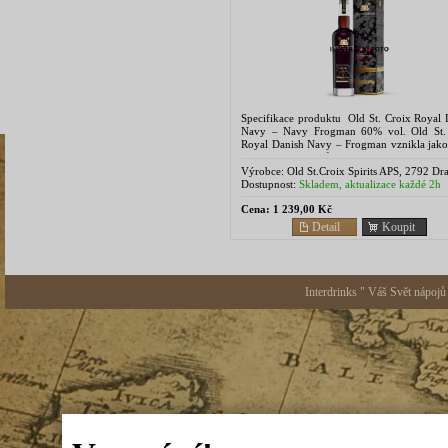
Specifikace produktu Old St. Croix Royal 
Navy – Navy Frogman 60% vol. Old St.
Royal Danish Navy – Frogman vznikla jako
Sboru žabích mužů – elitní jednotce, jejíž síla
Výrobce:
Old St.Croix Spirits APS, 2792 Dr
Denmark
Dostupnost:
Skladem, aktualizace každé 2h
Cena:
1 239,00 Kč
Detail
Koupit
Interdrinks " Váš Svět nápojů