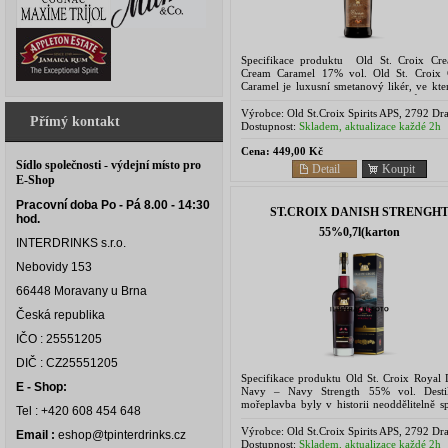
Specifikace produktu Old St. Croix Cr
Cream Caramel 17% vol. Old St. Croix
Caramel je luxusní smetanový likér, ve kte
snoubí hedvábný karamel, mořská sůl a p
rum ze...
Výrobce:
Old St.Croix Spirits APS, 2792 Dr
Přímý kontakt
Denmark
Dostupnost:
Skladem, aktualizace každé 2h
Cena:
449,00 Kč
Sídlo společnosti - výdejní místo pro
Detail
Koupit
E-Shop
Pracovní doba Po - Pá 8.00 - 14:30
ST.CROIX DANISH STRENGH
hod.
55%0,7l(karton
INTERDRINKS s.r.o.
Nebovidy 153
66448 Moravany u Brna
Česká republika
IČO : 25551205
DIČ : CZ25551205
Specifikace produktu Old St. Croix Royal 
E - Shop:
Navy – Navy Strength 55% vol. Desti
mořeplavba byly v historii neoddělitelně s
Tel : +420 608 454 648
stejně jako podvody a ředění alkoholu. Nám
proto...
Výrobce:
Old St.Croix Spirits APS, 2792 Dr
Email :
eshop@tpinterdrinks.cz
Denmark
Dostupnost:
Skladem, aktualizace každé 2h