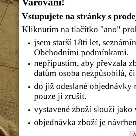
Varování!
Vstupujete na stránky s prode
Kliknutím na tlačítko "ano" proh
jsem starší 18ti let, seznám
Obchodními podmínkami.
nepřipustím, aby převzala z
datům osoba nezpůsobilá, či 
do již odeslané objednávky n
pouze ji zrušit.
vystavené zboží slouží jako
objednávka zboží je návrhe