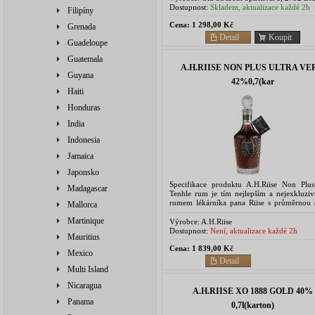
Denmark
Dostupnost:
Skladem, aktualizace každé 2h
Filipíny
Cena:
1 298,00 Kč
Grenada
Detail
Koupit
Guadeloupe
Guatemala
A.H.RIISE NON PLUS ULTRA VE
Guyana
42%0,7(kar
Haiti
Honduras
India
Indonesia
Jamaica
Japonsko
Specifikace produktu A.H.Riise Non Plus
Madagascar
Tenhle rum je tím nejlepším a nejexkluziv
rumem lékárníka pana Riise s průměrnou
Mallorca
zrání 25 let. Ročně se vyrobí pouze 3000
Martinique
tohoto...
Výrobce:
A.H.Riise
Dostupnost:
Není, aktualizace každé 2h
Mauritius
Cena:
1 839,00 Kč
Mexico
Detail
Multi Island
Nicaragua
A.H.RIISE XO 1888 GOLD 40%
Panama
0,7l(karton)