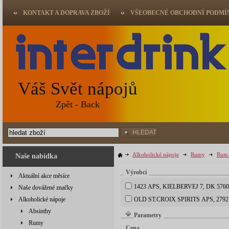
KONTAKT A DOPRAVA ZBOŽÍ
VŠEOBECNÉ OBCHODNÍ PODMÍ
Váš Svět nápojů
Zpět - Back
HLEDAT
Alkoholické nápoje
Rumy
Rum 
Naše nabídka
Výrobci
Aktuální akce měsíce
1423 APS, KIELBERVEJ 7, DK 57
Naše dovážené značky
Alkoholické nápoje
OLD ST.CROIX SPIRITS APS, 2
Absinthy
Parametry
Rumy
Cena