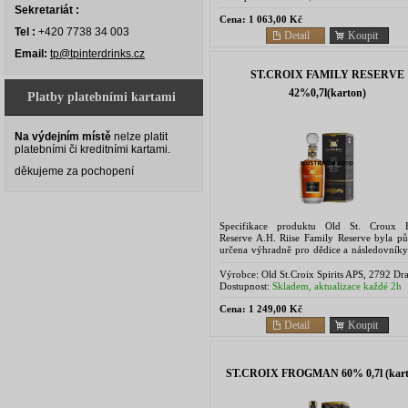
Sekretariát :
Cena:
1 063,00 Kč
Tel :
+420 7738 34 003
Detail
Koupit
Email:
tp@tpinterdrinks.cz
ST.CROIX FAMILY RESERVE
42%0,7l(karton)
Platby platebními kartami
Na výdejním místě
nelze platit
platebními či kreditními kartami.
děkujeme za pochopení
Specifikace produktu Old St. Croux 
Reserve A.H. Riise Family Reserve byla p
určena výhradně pro dědice a následovníky
Riiseho a tradičně se podávala pouze jednou
let při setkání...
Výrobce:
Old St.Croix Spirits APS, 2792 Dr
Denmark
Dostupnost:
Skladem, aktualizace každé 2h
Cena:
1 249,00 Kč
Detail
Koupit
ST.CROIX FROGMAN 60% 0,7l (kart