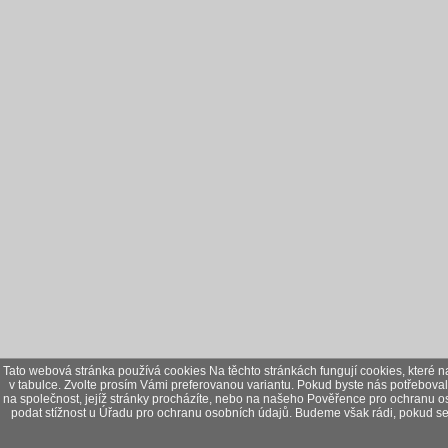
Tato webová stránka používá cookies Na těchto stránkách fungují cookies, které na
v tabulce. Zvolte prosím Vámi preferovanou variantu. Pokud byste nás potřeboval
na společnost, jejíž stránky procházíte, nebo na našeho Pověřence pro ochranu o
podat stížnost u Úřadu pro ochranu osobních údajů. Budeme však rádi, pokud se