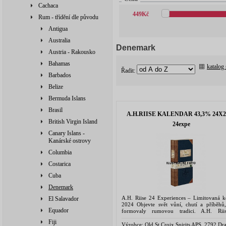
Cachaca
449
Kč
Rum - třídění dle původu
Antigua
Australia
Denemark
Austria - Rakousko
Bahamas
katalog
Řadit:
Barbados
Belize
Bermuda Islans
Brasil
A.H.RIISE KALENDAR 43,3% 24X2
British Virgin Island
24expe
Canary Islans -
Kanárské ostrovy
Columbia
Costarica
Cuba
Denemark
A.H. Riise 24 Experiences – Limitovaná k
El Salavador
2024 Objevte svět vůní, chutí a příběhů,
Equador
formovaly rumovou tradici. A.H. Rii
Experiences není jen dárkový set – 
Fiji
sběratelská výprava napříč...
Výrobce:
Old St.Croix Spirits APS, 2792 Dr