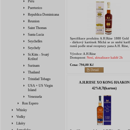
Peru
Puertorico
Republica Dominicana
Reunion
Saint Thomas
Santa Lucia
Specifikace produktu A.H.Riise 1888 Gold
Seychelles
- dárkový kartónek Míchá se ze směsí kari
rumů podle straé receptury pana A.H. Riise,
Seychely
vytvořil speciálně pro světovou výs
Kodani,...
Výrobce:
A.H.Riise
St.Kitts - Svatý
Dostupnost:
Není, aktualizace každé 2h
Krištof
Cena:
794,00 Kč
Surinam
Detail
Thailand
Trinidad Tobago
A.H.RIISE XO KONG HAAKON
USA + US Virgin
42%0,7l(karton)
Island
Venezuela
Ron Espero
Whisky
Vodky
Likéry