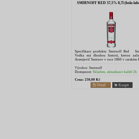
SMIRNOFF RED 37,5% 0,7l (hola lah
Specifikace produktu Smirnoff Red Sm
Vodka má dlouhou historii, kterou zača
Arsenjevič Smirnov v roce 1860 v carském 
Jeho vyhlášená a samotným carem uzn
palírna však...
Výrobce:
Smirnoff
Dostupnost:
Skladem, aktualizace každé 2h
Cena:
250,00 Kč
Detail
Koupit