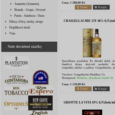
Cena:
1 280,00 Kč
Amaretto (Amareto)
Detail
Koupit
Brandy - Grapa - Ovocné
Pastis - Sambuca - Ouzo
CRAIGELLACHIE 13Y 46% 0,7l (tub
Džusy, šťávy, mošty, sirupy
Doplňkové zboží
Vína
Naše dovážené značky
Specifikace produktu Po dlouhé době, k
štastlivci doma skrývali poslední do
originální plnění z palírny Craigellachie, p
po letech palírna ze samého centra...
Výrobce:
Craigellachie-Distillery Co
Dostupnost:
Skladem, aktualizace každé 2h
Cena:
1 139,00 Kč
Detail
Koupit
GRIOTTE LA VITA 19% 0,7l (hola la