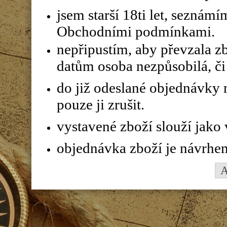
jsem starší 18ti let, seznám
Obchodními podmínkami.
nepřipustím, aby převzala z
datům osoba nezpůsobilá, či 
do již odeslané objednávky n
pouze ji zrušit.
vystavené zboží slouží jako
objednávka zboží je návrhe