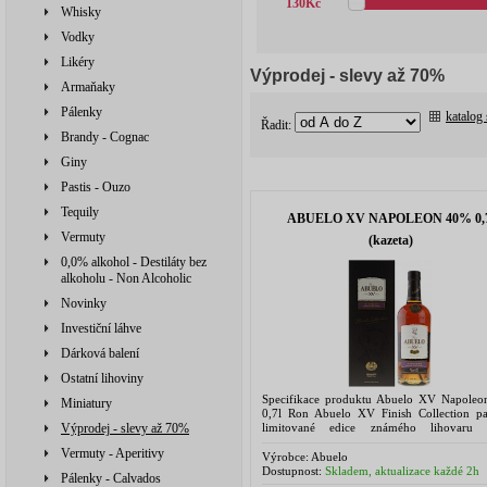
130
Kč
Whisky
Vodky
Likéry
Výprodej - slevy až 70%
Armaňaky
Pálenky
katalog
Řadit:
Brandy - Cognac
Giny
Pastis - Ouzo
Tequily
ABUELO XV NAPOLEON 40% 0,7
Vermuty
(kazeta)
0,0% alkohol - Destiláty bez
alkoholu - Non Alcoholic
Novinky
Investiční láhve
Dárková balení
Ostatní lihoviny
Specifikace produktu Abuelo XV Napole
Miniatury
0,7l Ron Abuelo XV Finish Collection pa
limitované edice známého lihovaru V
Výprodej - slevy až 70%
Hermanos. Tato série je vyvrcho
Vermuty - Aperitivy
dlouholetého úsilí...
Výrobce:
Abuelo
Dostupnost:
Skladem, aktualizace každé 2h
Pálenky - Calvados