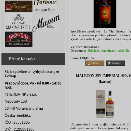
Specifikace produktu : La Vita Griotte Tr
likér s vysokým podílem přírodní višňové 
Vyrábí se z ušlechtilých odrůd višní a vele
lihu. Díky těmto surovinám má výsledný...
Výrobce:
Interdrinks
Dostupnost:
Skladem, aktualizace každé 2h
Cena:
130,00 Kč
Přímý kontakt
Detail
Koupit
Sídlo společnosti - výdejní místo pro
MALECON 25Y IMPERIAL 40% 0,
E-Shop
(karton)
Pracovní doba Po - Pá 8.00 - 14:30
hod.
INTERDRINKS s.r.o.
Nebovidy 153
66448 Moravany u Brna
Česká republika
IČO : 25551205
Ultraprémiový rum zrající minimálně 25
dubových sudech. Láhve jsou číslovány. 
DIČ : CZ25551205