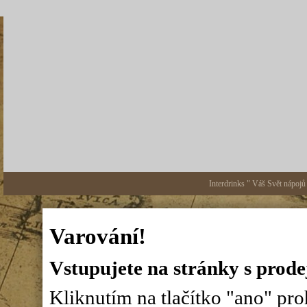
Interdrinks " Váš Svět nápojů
Varování!
Vstupujete na stránky s prode
Kliknutím na tlačítko "ano" proh