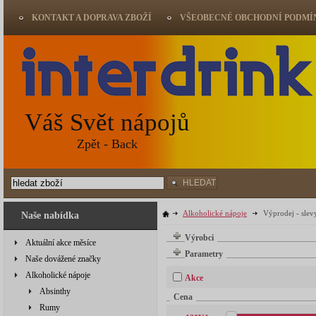
KONTAKT A DOPRAVA ZBOŽÍ
VŠEOBECNÉ OBCHODNÍ PODMÍ
Váš Svět nápojů
Zpět - Back
HLEDAT
Alkoholické nápoje
Výprodej - slev
Naše nabídka
Výrobci
Aktuální akce měsíce
Parametry
Naše dovážené značky
Alkoholické nápoje
Akce
Absinthy
Cena
Rumy