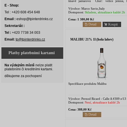
tmavě jantarová Chuť: velice jemná, 
komplexní s dlouhým zakončením, jed
E - Shop:
zážitek který ocení...
Výrobce:
Marco Savio,Italy
Tel : +420 608 454 648
Dostupnost:
Skladem, aktualizace každé 2h
Email :
eshop@tpinterdrinks.cz
Cena:
1 380,00 Kč
Detail
Koupit
Sekretariát :
Tel :
+420 7738 34 003
MALIBU 21% 1l (hola lahev)
Email:
tp@tpinterdrinks.cz
Platby platebními kartami
Na výdejním místě
nelze platit
platebními či kreditními kartami.
děkujeme za pochopení
Specifikace produktu Malibu
Výrobce:
Pernod Ricard - Calle A #309 e/13
Vedado Havana, Kuba
Dostupnost:
Není, aktualizace každé 2h
Cena:
388,00 Kč
Detail