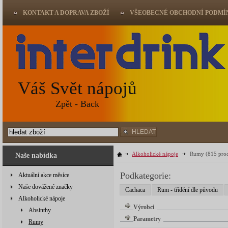
KONTAKT A DOPRAVA ZBOŽÍ
VŠEOBECNÉ OBCHODNÍ PODMÍ
Váš Svět nápojů
Zpět - Back
HLEDAT
Alkoholické nápoje
Rumy
(815 pro
Naše nabídka
Podkategorie:
Aktuální akce měsíce
Naše dovážené značky
Cachaca
Rum - třídění dle původu
Alkoholické nápoje
Výrobci
Absinthy
Parametry
Rumy