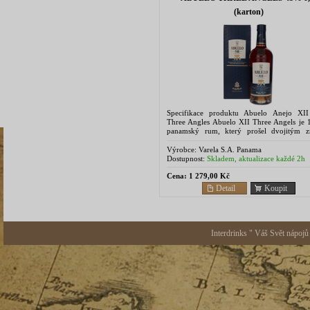
(karton)
Specifikace produktu Abuelo Anejo XI
Three Angles Abuelo XII Three Angels je 1
panamský rum, který prošel dvojitým z
které obohatilo jeho aromatickou palet
Abuelo Anejo XII Anos...
Výrobce:
Varela S.A. Panama
Dostupnost:
Skladem, aktualizace každé 2h
Cena:
1 279,00 Kč
Detail
Koupit
Interdrinks " Váš Svět nápojů