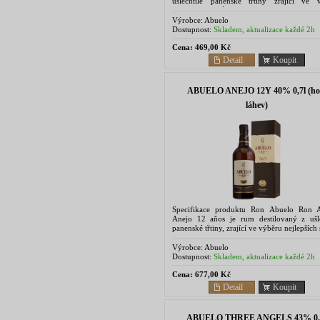
ušlechtilé panenské třtiny zrající ve 
nejlepších sudů z bílého dubu. Pod tro
sluncem ve...
Výrobce:
Abuelo
Dostupnost:
Skladem, aktualizace každé 2h
Cena:
469,00 Kč
Detail
Koupit
ABUELO ANEJO 12Y 40% 0,7l (ho
láhev)
Specifikace produktu Ron Abuelo Ron 
Anejo 12 aňos je rum destilovaný z ušle
panenské třtiny, zrající ve výběru nejlepších
bílého dubu. Pod tropickým slunc
speciálních barelech...
Výrobce:
Abuelo
Dostupnost:
Skladem, aktualizace každé 2h
Cena:
677,00 Kč
Detail
Koupit
ABUELO THREE ANGELS 43% 0,