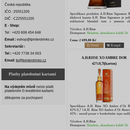
Česká republika
IČO : 25551205
Specifikace produktu A.H.Riise Signature B
dárková kazeta A.H. Riise Signature je jed
DIČ : CZ25551205
exkluzivní blended rum s jemnou ch
osvěžující vůní. Je vyroben ze směs
E - Shop:
nejlepších a...
Výrobce:
A.H.Riise
Tel : +420 608 454 648
Dostupnost:
Skladem, aktualizace každé 2h
Email :
eshop@tpinterdrinks.cz
Cena:
2 699,00 Kč
Detail
Koupit
Sekretariát :
Tel :
+420 7738 34 003
A.H.RIISE XO AMBRE DOR
Email:
tp@tpinterdrinks.cz
42%0,7l(karton)
Platby platebními kartami
Na výdejním místě
nelze platit
platebními či kreditními kartami.
děkujeme za pochopení
Specifikace A.H. Riise XO Ambre d`Or R
42% 0,7 l A.H. Riise XO Ambre d`Or Reserv
42% - nezrál pouze v konkrétním typu sudů,
byly použity pro XO Saunternes Cask,...
Výrobce:
A.H.Riise
Dostupnost:
Skladem, aktualizace každé 2h