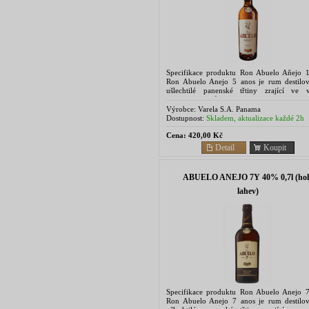
Specifikace produktu Ron Abuelo Aňejo 1
Ron Abuelo Anejo 5 anos je rum destilo
ušlechtilé panenské třtiny zrající ve 
nejlepších sudů z bílého dubu. Pod tro
sluncem ve speciálních...
Výrobce:
Varela S.A. Panama
Dostupnost:
Skladem, aktualizace každé 2h
Cena:
420,00 Kč
Detail
Koupit
ABUELO ANEJO 7Y 40% 0,7l (hol
lahev)
Specifikace produktu Ron Abuelo Anejo 
Ron Abuelo Anejo 7 anos je rum destilo