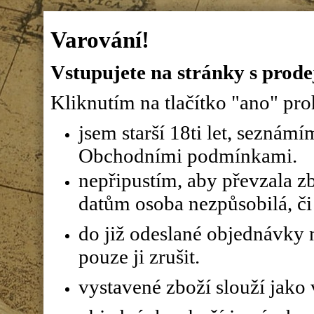
Varování!
Vstupujete na stránky s prode
Kliknutím na tlačítko "ano" proh
jsem starší 18ti let, seznám
Obchodními podmínkami.
nepřipustím, aby převzala z
datům osoba nezpůsobilá, či 
do již odeslané objednávky n
pouze ji zrušit.
vystavené zboží slouží jako