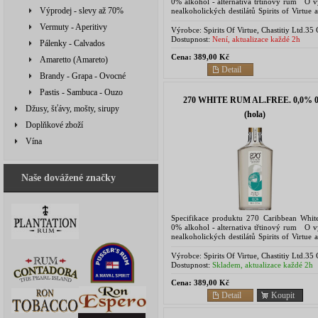
0% alkohol - alternativa třtinový rum O v
Výprodej - slevy až 70%
nealkoholických destilátů Spirits of Virtue a
filozofii. Před pěti lety si naši...
Vermuty - Aperitivy
Výrobce:
Spirits Of Virtue, Chastitiy Ltd.35
Depot Road,Glasgow, UK
Dostupnost:
Není, aktualizace každé 2h
Pálenky - Calvados
Cena:
389,00 Kč
Amaretto (Amareto)
Detail
Brandy - Grapa - Ovocné
Pastis - Sambuca - Ouzo
270 WHITE RUM AL.FREE. 0,0% 0,
Džusy, šťávy, mošty, sirupy
(hola)
Doplňkové zboží
Vína
Naše dovážené značky
Specifikace produktu 270 Caribbean Whi
0% alkohol - alternativa třtinový rum O v
nealkoholických destilátů Spirits of Virtue a
filozofii. Před pěti lety si naši zakladatelé,...
Výrobce:
Spirits Of Virtue, Chastitiy Ltd.35
Depot Road,Glasgow, UK
Dostupnost:
Skladem, aktualizace každé 2h
Cena:
389,00 Kč
Detail
Koupit