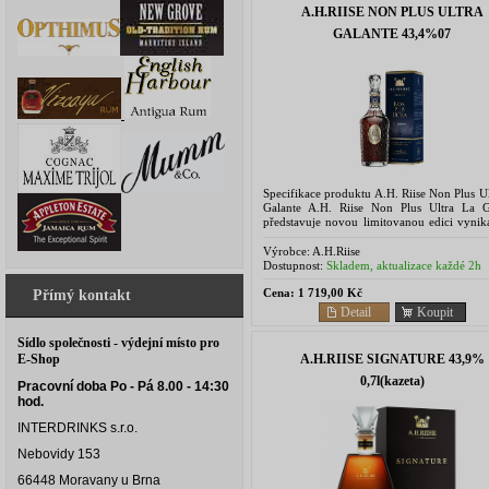
A.H.RIISE NON PLUS ULTRA
GALANTE 43,4%07
Specifikace produktu A.H. Riise Non Plus U
Galante A.H. Riise Non Plus Ultra La G
představuje novou limitovanou edici vynika
rumu Non Plus Ultra. Edice La Galante vznikl
Výrobce:
A.H.Riise
Dostupnost:
Skladem, aktualizace každé 2h
Cena:
1 719,00 Kč
Přímý kontakt
Detail
Koupit
Sídlo společnosti - výdejní místo pro
A.H.RIISE SIGNATURE 43,9%
E-Shop
0,7l(kazeta)
Pracovní doba Po - Pá 8.00 - 14:30
hod.
INTERDRINKS s.r.o.
Nebovidy 153
66448 Moravany u Brna