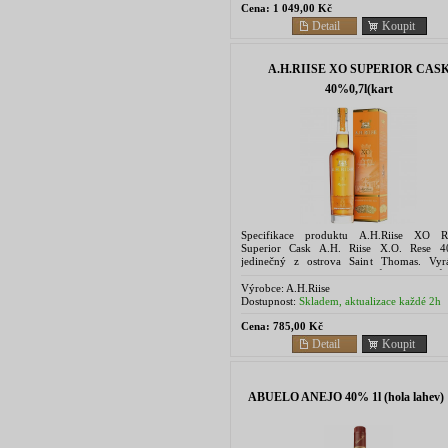
Cena:
1 049,00 Kč
Detail
Koupit
A.H.RIISE XO SUPERIOR CAS
40%0,7l(kart
Specifikace produktu A.H.Riise XO R
Superior Cask A.H. Riise X.O. Rese 
jedinečný z ostrova Saint Thomas. Vyr
ručním mícháním několika různých druhů
které zrají až 20 let....
Výrobce:
A.H.Riise
Dostupnost:
Skladem, aktualizace každé 2h
Cena:
785,00 Kč
Detail
Koupit
ABUELO ANEJO 40% 1l (hola lahev)