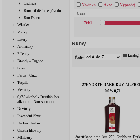
Cachaca
Novinka
Akce
Výprodej
Rum - třídění dle původu
Cena
Ron Espero
170
Kč
Whisky
Vodky
Likéry
Rumy
Armaňaky
Pálenky
katalog
Řadit:
Brandy - Cognac
Giny
Pastis - Ouzo
Tequily
270 NORTH DARK RUM AL.FRE
Vermuty
0,0% 0,7l
0,0% alkohol - Destiláty bez
alkoholu - Non Alcoholic
Novinky
Investiční láhve
Dárková balení
Ostatní lihoviny
Specifikace produktu 270 Caribbean Da
Miniatury