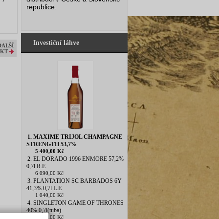
republice.
Investiční láhve
DALŠÍ
KT
1. MAXIME TRIJOL CHAMPAGNE
STRENGTH 53,7%
5 400,00 Kč
2. EL DORADO 1996 ENMORE 57,2%
0,7l R.E
6 090,00 Kč
3. PLANTATION SC BARBADOS 6Y
41,3% 0,7l L.E
1 040,00 Kč
4. SINGLETON GAME OF THRONES
40% 0,7l(tuba)
1 200,00 Kč