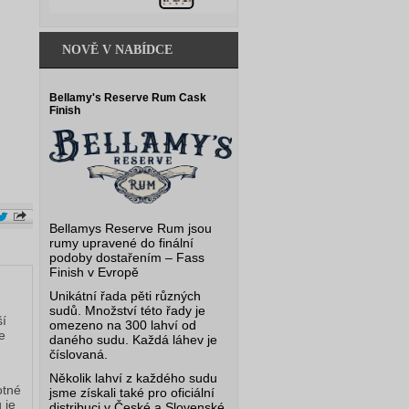
NOVĚ V NABÍDCE
Bellamy's Reserve Rum Cask
Finish
Bellamys Reserve Rum jsou
rumy upravené do finální
podoby dostařením – Fass
Finish v Evropě
Unikátní řada pěti různých
sudů. Množství této řady je
ší
omezeno na 300 lahví od
e
daného sudu. Každá láhev je
číslovaná.
Několik lahví z každého sudu
otné
jsme získali také pro oficiální
 je
distribuci v České a Slovenské