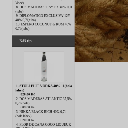
láhev)
8. DOS MADERAS 5+5Y PX 40% 0,7l
(tuba)
9. DIPLOMATICO EXCLUSIVA˙12Y
40% 0,7l(tuba)
10. ESPERO COCONUT & RUM 40%
0,7l (tuba)
Náš tip
1. STOLI ELIT VODKA 40% 1l (hola
lahev)
820,00 Kč
2. DOS MADERAS ATLANTIC 37,5%
0,7l (hola)
609,00 Kč
3. NIKKA BLACK RICH 40% 0,7l
(hola lahev)
620,00 Kč
4. FLOR DE CANA COCO LIQUEUR