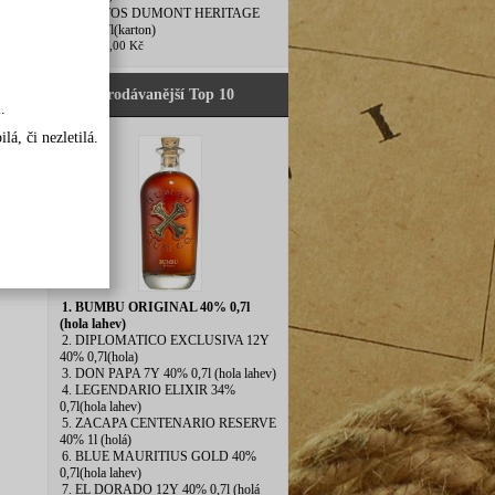
5. SANTOS DUMONT HERITAGE
43,8%0,7l(karton)
2 755,00 Kč
Nejprodávanější Top 10
.
á, či nezletilá.
1. BUMBU ORIGINAL 40% 0,7l
(hola lahev)
2. DIPLOMATICO EXCLUSIVA 12Y
40% 0,7l(hola)
3. DON PAPA 7Y 40% 0,7l (hola lahev)
4. LEGENDARIO ELIXIR 34%
0,7l(hola lahev)
5. ZACAPA CENTENARIO RESERVE
40% 1l (holá)
6. BLUE MAURITIUS GOLD 40%
0,7l(hola lahev)
7. EL DORADO 12Y 40% 0,7l (holá