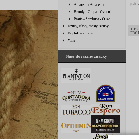
jich
Amaretto (Amareto)
Brandy - Grapa - Ovocné
Pastis - Sambuca - Ouzo
Džusy, šťávy, mošty, sirupy
PŘ
PRO
Doplňkové zboží
Vína
Naše dovážené značky