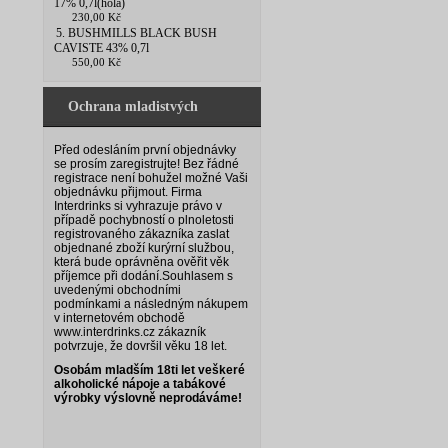
17% 0,7l(hola)
230,00 Kč
5. BUSHMILLS BLACK BUSH
CAVISTE 43% 0,7l
550,00 Kč
Ochrana mladistvých
Před odesláním první objednávky
se prosím zaregistrujte! Bez řádné
registrace není bohužel možné Vaši
objednávku přijmout. Firma
Interdrinks si vyhrazuje právo v
případě pochybností o plnoletosti
registrovaného zákazníka zaslat
objednané zboží kurýrní službou,
která bude oprávněna ověřit věk
příjemce při dodání.
Souhlasem s
uvedenými obchodními
podmínkami a následným nákupem
v internetovém obchodě
www.interdrinks.cz zákazník
potvrzuje, že dovršil věku 18 let.
Osobám mladším 18ti let veškeré
alkoholické nápoje a tabákové
výrobky výslovně neprodáváme!