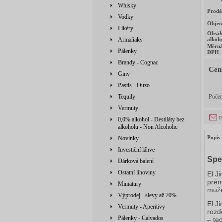
Whisky
Prodá
Vodky
Obje
Likéry
Obsa
Armaňaky
alkoh
Měrná
Pálenky
DPH
Brandy - Cognac
Cen
Giny
Pastis - Ouzo
Tequily
Poče
Vermuty
p
0,0% alkohol - Destiláty bez
alkoholu - Non Alcoholic
Popis 
Novinky
Investiční láhve
Spe
Dárková balení
Ostatní lihoviny
El J
prém
Miniatury
muže
Výprodej - slevy až 70%
El J
Vermuty - Aperitivy
rozd
Pálenky - Calvados
– te