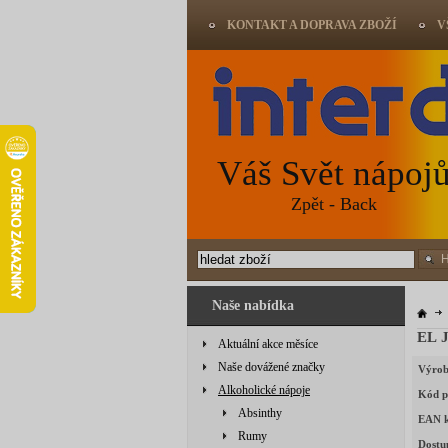
KONTAKT A DOPRAVA ZBOŽÍ
V
Váš Svět nápoj
Zpět - Back
Naše nabídka
EL 
Aktuální akce měsíce
Naše dovážené značky
Výrob
Alkoholické nápoje
Kód p
Absinthy
EAN 
Rumy
Dostu