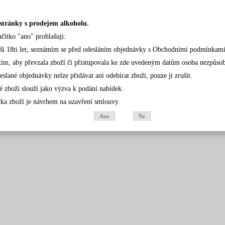
stránky s prodejem alkoholu.
ačítko "ano" prohlašuji:
rší 18ti let, seznámím se před odesláním objednávky s Obchodními podmínkami
tím, aby převzala zboží či přistupovala ke zde uvedeným datům osoba nezpůsobil
eslané objednávky nelze přidávat ani odebírat zboží, pouze ji zrušit.
é zboží slouží jako výzva k podání nabídek.
ka zboží je návrhem na uzavření smlouvy.
Ano
Ne