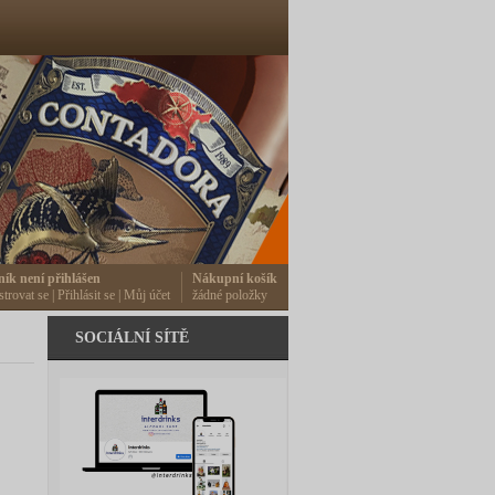
ník není přihlášen
Nákupní košík
strovat se
|
Přihlásit se
|
Můj účet
žádné položky
SOCIÁLNÍ SÍTĚ