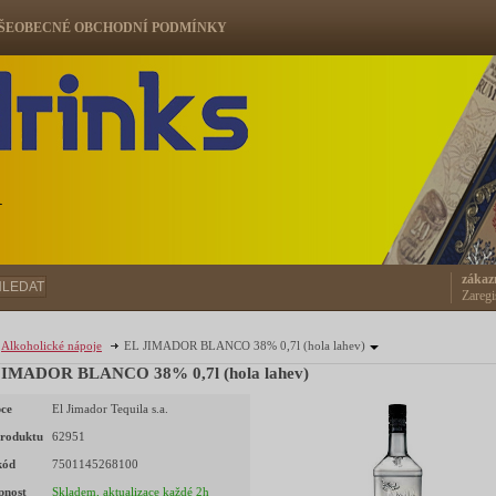
ŠEOBECNÉ OBCHODNÍ PODMÍNKY
ů
zákaz
HLEDAT
Zaregi
Alkoholické nápoje
EL JIMADOR BLANCO 38% 0,7l (hola lahev)
JIMADOR BLANCO 38% 0,7l (hola lahev)
ce
El Jimador Tequila s.a.
roduktu
62951
kód
7501145268100
pnost
Skladem, aktualizace každé 2h