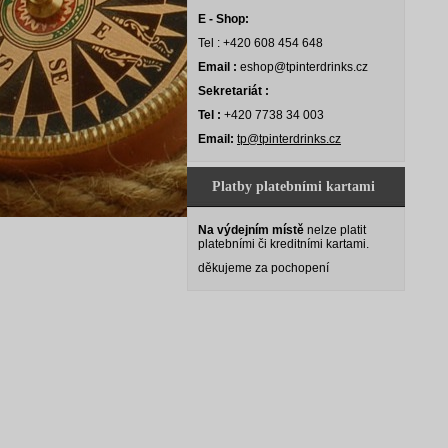
E - Shop:
Tel : +420 608 454 648
Email :
eshop@tpinterdrinks.cz
Sekretariát :
Tel :
+420 7738 34 003
Email:
tp@tpinterdrinks.cz
Platby platebními kartami
Na výdejním místě
nelze platit
platebními či kreditními kartami.
děkujeme za pochopení