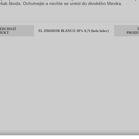
 však škoda. Ochutnejte a nechte se unést do divokého Mexika.
EDCHOZÍ
EL JIMADOR BLANCO 38% 0,7l (hola lahev)
DUKT
PRODU