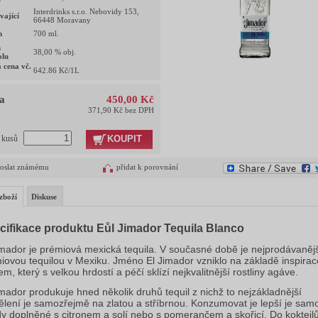
Interdrinks s.r.o. Nebovidy 153,
vající
66448 Moravany
m
700
ml.
h
38,00
% obj.
olu
 cena vč.
642.86
Kč/1L
a
450,00 Kč
371,90 Kč bez DPH
KOUPIT
t kusů
oslat známému
přidat k porovnání
zboží
Diskuse
cifikace produktu Eůl Jimador Tequila Blanco
imador je prémiová mexická tequila. V současné době je nejprodávaněj
iovou tequilou v Mexiku. Jméno El Jimador vzniklo na základě inspirac
m, který s velkou hrdostí a péčí sklízí nejkvalitnější rostliny agáve.
imador produkuje hned několik druhů tequil z nichž to nejzákladnější
ělení je samozřejmě na zlatou a stříbrnou. Konzumovat je lepší je sam
dy doplněné s citronem a solí nebo s pomerančem a skořicí. Do koktejlů