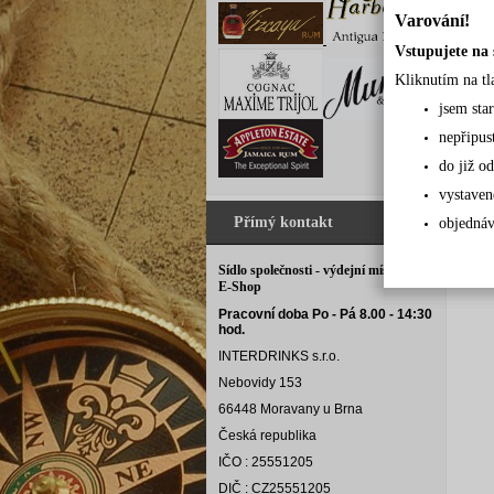
Varování!
Vstupujete na 
Kliknutím na tl
jsem sta
nepřipus
do již od
vystaven
Přímý kontakt
objednáv
Sídlo společnosti - výdejní místo pro
E-Shop
Pracovní doba Po - Pá 8.00 - 14:30
hod.
INTERDRINKS s.r.o.
Nebovidy 153
66448 Moravany u Brna
Česká republika
IČO : 25551205
DIČ : CZ25551205