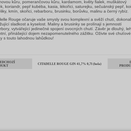
onovou kůru, pomerančovou kůru, kardamom, květy fialek, muškátový
ek, koriandr, pepř kubéba, kasia, lékořici, saturejku, sečuánský pepř, k
liky, kmín, skořici, rebarboru, brusinku, borůvku, malinu a černý rybíz.
delle Rouge očaruje vaše smysly svou komplexní a svěží chutí, dokona
žující sladkost a kyselost. Maliny a brusinky se prolínají s jemností
rbory, vytvářející jedinečné spojení ovocných chutí. Závěr je dlouhý, le
ntní, přinášející dojem nezapomenutelného zážitku. Oživte své chuťové
y s touto lahodnou lahůdkou!
EDCHOZÍ
CITADELLE ROUGE GIN 41,7% 0,7l (hola)
DUKT
PRODU