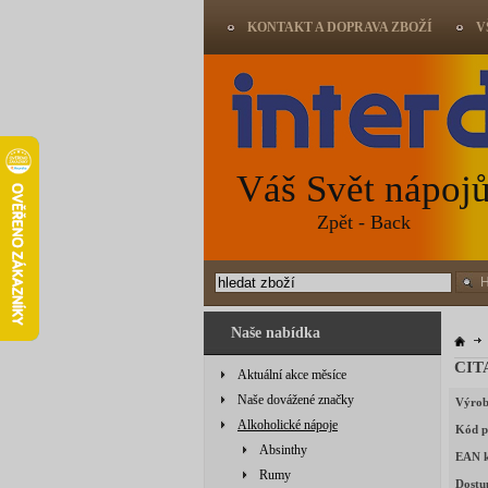
KONTAKT A DOPRAVA ZBOŽÍ
V
Váš Svět nápoj
Zpět - Back
Naše nabídka
CIT
Aktuální akce měsíce
Naše dovážené značky
Výrob
Alkoholické nápoje
Kód p
Absinthy
EAN 
Rumy
Dostu