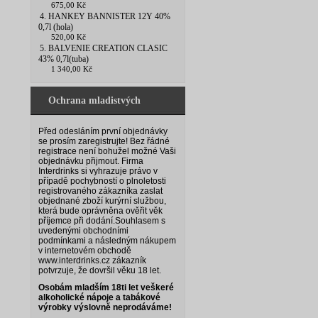
675,00 Kč
4. HANKEY BANNISTER 12Y 40%
0,7l (hola)
520,00 Kč
5. BALVENIE CREATION CLASIC
43% 0,7l(tuba)
1 340,00 Kč
Ochrana mladistvých
Před odesláním první objednávky
se prosím zaregistrujte! Bez řádné
registrace není bohužel možné Vaši
objednávku přijmout. Firma
Interdrinks si vyhrazuje právo v
případě pochybností o plnoletosti
registrovaného zákazníka zaslat
objednané zboží kurýrní službou,
která bude oprávněna ověřit věk
příjemce při dodání.
Souhlasem s
uvedenými obchodními
podmínkami a následným nákupem
v internetovém obchodě
www.interdrinks.cz zákazník
potvrzuje, že dovršil věku 18 let.
Osobám mladším 18ti let veškeré
alkoholické nápoje a tabákové
výrobky výslovně neprodáváme!