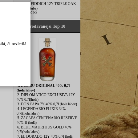
5. GLENFIDDICH 12Y TRIPLE OAK
40%0,7l(tuba)
950,00 Kč
Nejprodávanější Top 10
.
á, či nezletilá.
1. BUMBU ORIGINAL 40% 0,7l
(hola lahev)
2. DIPLOMATICO EXCLUSIVA 12Y
40% 0,7l(hola)
3. DON PAPA 7Y 40% 0,7l (hola lahev)
4. LEGENDARIO ELIXIR 34%
0,7l(hola lahev)
5. ZACAPA CENTENARIO RESERVE
40% 1l (holá)
6. BLUE MAURITIUS GOLD 40%
0,7l(hola lahev)
7. EL DORADO 12Y 40% 0,7l (holá