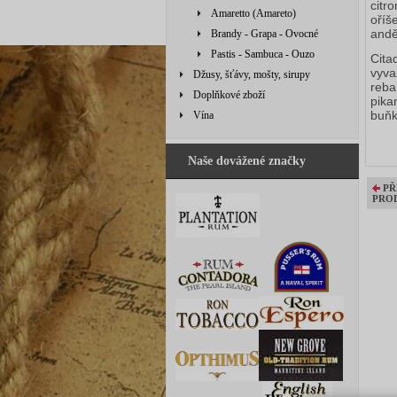
citr
Amaretto (Amareto)
oříš
andě
Brandy - Grapa - Ovocné
Pastis - Sambuca - Ouzo
Cita
vyva
Džusy, šťávy, mošty, sirupy
reba
Doplňkové zboží
pika
buňk
Vína
Naše dovážené značky
PŘ
PRO