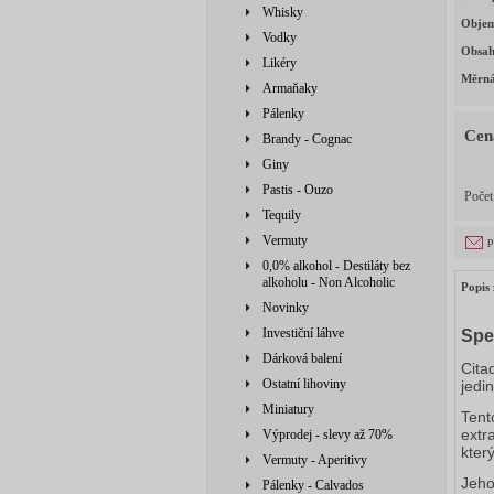
Whisky
Obje
Vodky
Obsah
Likéry
Měrná
Armaňaky
Pálenky
Cen
Brandy - Cognac
Giny
Pastis - Ouzo
Poče
Tequily
Vermuty
p
0,0% alkohol - Destiláty bez
alkoholu - Non Alcoholic
Popis 
Novinky
Investiční láhve
Spe
Dárková balení
Cita
Ostatní lihoviny
jedi
Miniatury
Tent
extr
Výprodej - slevy až 70%
který
Vermuty - Aperitivy
Jeho
Pálenky - Calvados