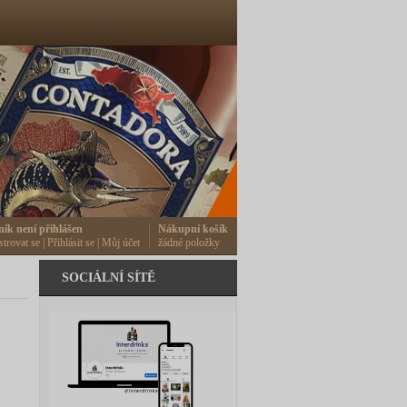
ník není přihlášen
Nákupní košík
strovat se
|
Přihlásit se
|
Můj účet
žádné položky
SOCIÁLNÍ SÍTĚ