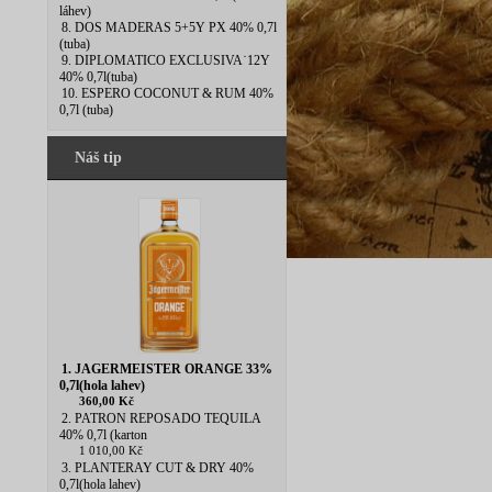
láhev)
8. DOS MADERAS 5+5Y PX 40% 0,7l
(tuba)
9. DIPLOMATICO EXCLUSIVA˙12Y
40% 0,7l(tuba)
10. ESPERO COCONUT & RUM 40%
0,7l (tuba)
Náš tip
1. JAGERMEISTER ORANGE 33%
0,7l(hola lahev)
360,00 Kč
2. PATRON REPOSADO TEQUILA
40% 0,7l (karton
1 010,00 Kč
3. PLANTERAY CUT & DRY 40%
0,7l(hola lahev)