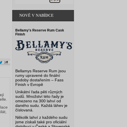
NOVĚ V NABÍDCE
Bellamy's Reserve Rum Cask
Finish
Bellamys Reserve Rum jsou
rumy upravené do finální
podoby dostařením – Fass
Finish v Evropě
Unikátní řada pěti různých
ejí
sudů. Množství této řady je
lle.
omezeno na 300 lahví od
daného sudu. Každá láhev je
ilace
číslovaná.
lát,
Několik lahví z každého sudu
jsme získali také pro oficiální
distribuci v České a Slovenské