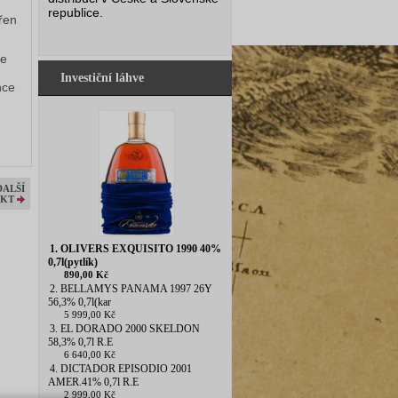
republice.
ořen
le
Investiční láhve
hce
DALŠÍ
KT
1. OLIVERS EXQUISITO 1990 40%
0,7l(pytlík)
890,00 Kč
2. BELLAMYS PANAMA 1997 26Y
56,3% 0,7l(kar
5 999,00 Kč
3. EL DORADO 2000 SKELDON
58,3% 0,7l R.E
6 640,00 Kč
4. DICTADOR EPISODIO 2001
AMER.41% 0,7l R.E
2 999,00 Kč