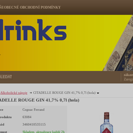
ŠEOBECNÉ OBCHODNÍ PODMÍNKY
ů
zákaz
HLEDAT
Zaregi
Alkoholické nápoje
CITADELLE ROUGE GIN 41,7% 0,7l (hola)
ADELLE ROUGE GIN 41,7% 0,7l (hola)
ce
Cognac Ferrand
roduktu
63084
kód
3460410535115
pnost
Skladem, aktualizace každé 2h