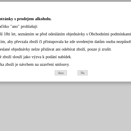
stránky s prodejem alkoholu.
ačítko "ano" prohlašuji:
rší 18ti let, seznámím se před odesláním objednávky s Obchodními podmínkami
tím, aby převzala zboží či přistupovala ke zde uvedeným datům osoba nezpůsobil
eslané objednávky nelze přidávat ani odebírat zboží, pouze ji zrušit.
é zboží slouží jako výzva k podání nabídek.
ka zboží je návrhem na uzavření smlouvy.
Ano
Ne