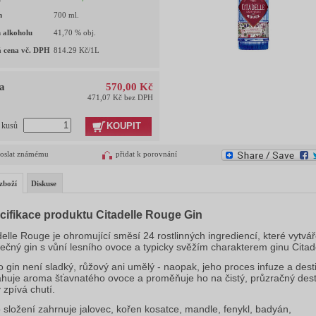
m
700
ml.
 alkoholu
41,70
% obj.
 cena vč. DPH
814.29
Kč/1L
a
570,00 Kč
471,07 Kč bez DPH
KOUPIT
t kusů
oslat známému
přidat k porovnání
zboží
Diskuse
cifikace produktu Citadelle Rouge Gin
delle Rouge je ohromující směsí 24 rostlinných ingrediencí, které vytvář
nečný gin s vůní lesního ovoce a typicky svěžím charakterem ginu Citade
o gin není sladký, růžový ani umělý - naopak, jeho proces infuze a dest
ahuje aroma šťavnatého ovoce a proměňuje ho na čistý, průzračný desti
 zpívá chutí.
 složení zahrnuje jalovec, kořen kosatce, mandle, fenykl, badyán,