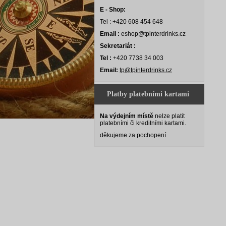
E - Shop:
Tel : +420 608 454 648
Email :
eshop@tpinterdrinks.cz
Sekretariát :
Tel :
+420 7738 34 003
Email:
tp@tpinterdrinks.cz
Platby platebními kartami
Na výdejním místě
nelze platit
platebními či kreditními kartami.
děkujeme za pochopení