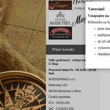
Varování!
Vstupujete na 
Kliknutím na tl
jsem sta
nepřipus
do již od
vystaven
Přímý kontakt
objednáv
Sídlo společnosti - výdejní místo pro
E-Shop
Pracovní doba Po - Pá 8.00 - 14:30
hod.
INTERDRINKS s.r.o.
Nebovidy 153
66448 Moravany u Brna
Česká republika
IČO : 25551205
DIČ : CZ25551205