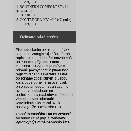
1 799,00 Kč
4. SOUTHERN COMFORT 35% 1l
(hola lahev)
399,00 Kč
5. CONTADORA 20Y 40% 0,7l (tuba)
1 069,00 Kč
Ochrana mladistvých
Před odesláním první objednávky
se prosím zaregistrujte! Bez řádné
registrace není bohužel možné Vaši
objednávku přijmout. Firma
Interdrinks si vyhrazuje právo v
případě pochybností o plnoletosti
registrovaného zákazníka zaslat
objednané zboží kurýrní službou,
která bude oprávněna ověřit věk
příjemce při dodání.
Souhlasem s
uvedenými obchodními
podmínkami a následným nákupem
v internetovém obchodě
www.interdrinks.cz zákazník
potvrzuje, že dovršil věku 18 let.
Osobám mladším 18ti let veškeré
alkoholické nápoje a tabákové
výrobky výslovně neprodáváme!