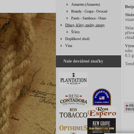
Amaretto (Amareto)
Beij
Brandy - Grapa - Ovocné
Slož
Pastis - Sambuca - Ouzo
vita
Džusy, šťávy, mošty, sirupy
Sklad
Šťávy
příro
chlad
Doplňkové zboží
Vína
Výro
toho 
0,5 g
Naše dovážené značky
Temě
PŘ
PRO