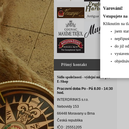
Varování!
Vstupujete na 
Kliknutím na tl
jsem sta
nepřipus
do již od
vystaven
objednáv
Přímý kontakt
Sídlo společnosti - výdejní místo pro
E-Shop
Pracovní doba Po - Pá 8.00 - 14:30
hod.
INTERDRINKS s.r.o.
Nebovidy 153
66448 Moravany u Brna
Česká republika
IČO : 25551205