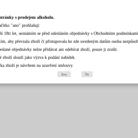
stránky s prodejem alkoholu.
ačítko "ano" prohlašuji:
rší 18ti let, seznámím se před odesláním objednávky s Obchodními podmínkami
tím, aby převzala zboží či přistupovala ke zde uvedeným datům osoba nezpůsobil
eslané objednávky nelze přidávat ani odebírat zboží, pouze ji zrušit.
é zboží slouží jako výzva k podání nabídek.
ka zboží je návrhem na uzavření smlouvy.
Ano
Ne