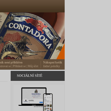
ník není přihlášen
Nákupní košík
strovat se
|
Přihlásit se
|
Můj účet
žádné položky
SOCIÁLNÍ SÍTĚ