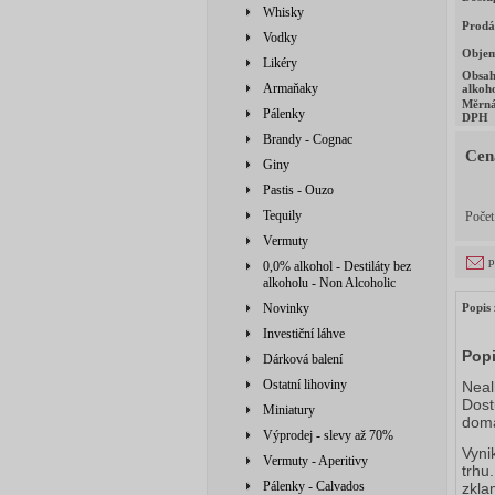
Whisky
Prodá
Vodky
Obje
Likéry
Obsa
Armaňaky
alkoh
Měrná
Pálenky
DPH
Brandy - Cognac
Cen
Giny
Pastis - Ouzo
Tequily
Poče
Vermuty
p
0,0% alkohol - Destiláty bez
alkoholu - Non Alcoholic
Novinky
Popis 
Investiční láhve
Popi
Dárková balení
Ostatní lihoviny
Neal
Dost
Miniatury
domá
Výprodej - slevy až 70%
Vyni
Vermuty - Aperitivy
trhu
Pálenky - Calvados
zkla