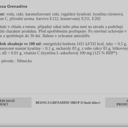
oca Grenadine
ení:
voda, cukr, karamelizovaný cukr, regulátor kyselosti: kyselina citronová,
min C, přírodní aroma. barvivo E122, konzervanty E211, E202
ujte v chladu a temnu. případný zákal nebo pěna není na závadu a podtrhují
dní charakter produktu. Před upotřebením protřepejte. Po otevření uchovejte v
u a spotřebujte do 30 dní. Baleno v ochranné atmosféře.
bek obsahuje ve 100 ml:
energetická hodnota 1411 kJ/332 kcal, tuky < 0,5 g,
nasycené mastné kyseliny < 0,1 g, sacharidy 83 g, z toho cukry 83 g, bílkovin
; sůl < 0,01 g, vitamin C (kyselina L-askorbová) 100 mg (125 % RHP*).
 původu : Německo
EDCHOZÍ
BEIJOCA GRENADINE SIRUP 1l (holá láhev)
DUKT
PRODU