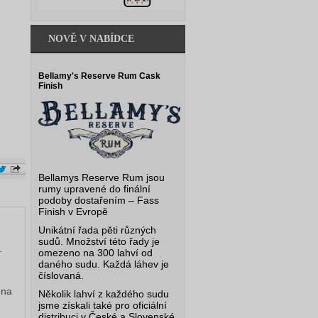
NOVĚ V NABÍDCE
Bellamy's Reserve Rum Cask
Finish
Bellamys Reserve Rum jsou
rumy upravené do finální
podoby dostařením – Fass
Finish v Evropě
Unikátní řada pěti různých
sudů. Množství této řady je
.
omezeno na 300 lahví od
daného sudu. Každá láhev je
číslovaná.
 na
Několik lahví z každého sudu
jsme získali také pro oficiální
distribuci v České a Slovenské