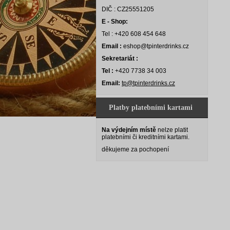
DIČ : CZ25551205
E - Shop:
Tel : +420 608 454 648
Email :
eshop@tpinterdrinks.cz
Sekretariát :
Tel :
+420 7738 34 003
Email:
tp@tpinterdrinks.cz
Platby platebními kartami
Na výdejním místě
nelze platit
platebními či kreditními kartami.
děkujeme za pochopení