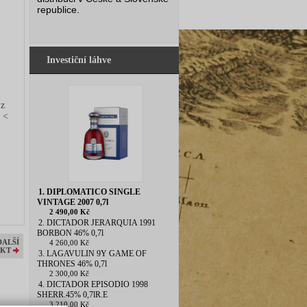
republice.
Investiční láhve
 z
y <
1. DIPLOMATICO SINGLE
VINTAGE 2007 0,7l
2 490,00 Kč
2. DICTADOR JERARQUIA 1991
BORBON 46% 0,7l
DALŠÍ
4 260,00 Kč
KT
3. LAGAVULIN 9Y GAME OF
THRONES 46% 0,7l
2 300,00 Kč
4. DICTADOR EPISODIO 1998
SHERR.45% 0,7lR.E
3 210,00 Kč