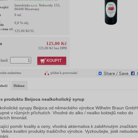
Interdrinks s.r.o. Nebovidy 153,
vající
66448 Moravany
m
0
ml.
h
0,0
% obj.
olu
 cena vč.
125.00
Kč/1L
a
125,00 Kč
125,00 Kč bez DPH
KOUPIT
t kusů
oslat známému
přidat k porovnání
zboží
Diskuse
s produktu Beijoca nealkoholický syrup
koholické syrupy Beijoca od německého výrobce Wilhelm Braun GmbH
upné v různých příchutích. Vhodné do alko / nealko koktejlů nebo do
cích limonád.
kající poměr kvality a ceny, vhodná akternativa k zaběhnutým značkám
. Velice kvalitní produkty tradičního výrobce. Vyzkoušejte, jistě nebudete
máni.