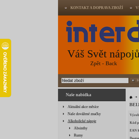
KONTAKT A DOPRAVA ZBOŽÍ
V
Váš Svět nápoj
Zpět - Back
Naše nabídka
BEI
Aktuální akce měsíce
Naše dovážené značky
Výrob
Alkoholické nápoje
Kód p
Absinthy
EAN 
Rumy
Dostu