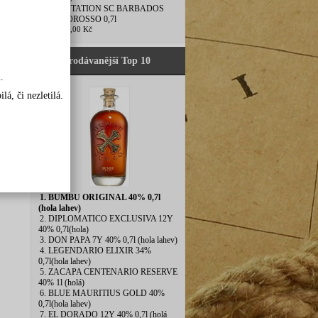
5. PLANTATION SC BARBADOS
10Y OLOROSSO 0,7l
1 170,00 Kč
Nejprodávanější Top 10
.
á, či nezletilá.
1. BUMBU ORIGINAL 40% 0,7l
(hola lahev)
2. DIPLOMATICO EXCLUSIVA 12Y
40% 0,7l(hola)
3. DON PAPA 7Y 40% 0,7l (hola lahev)
4. LEGENDARIO ELIXIR 34%
0,7l(hola lahev)
5. ZACAPA CENTENARIO RESERVE
40% 1l (holá)
6. BLUE MAURITIUS GOLD 40%
0,7l(hola lahev)
7. EL DORADO 12Y 40% 0,7l (holá