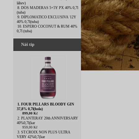
láhev)
8. DOS MADERAS 5+5Y PX 40% 0,7l
(tuba)
9. DIPLOMATICO EXCLUSIVA˙12Y
40% 0,7l(tuba)
10. ESPERO COCONUT & RUM 40%
0,7l (tuba)
Náš tip
1. FOUR PILLARS BLOODY GIN
37,8% 0,7l(hola)
899,00 Kč
2. PLANTERAY 20th ANNIVERSARY
40%0,7l(kar
959,00 Kč
3. ST.CROIX NON PLUS ULTRA
VERY 42%0,7(kar