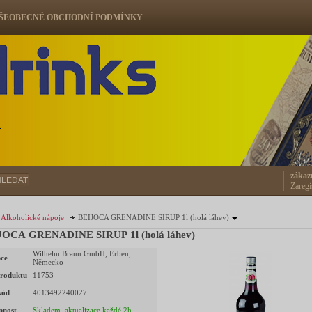
ŠEOBECNÉ OBCHODNÍ PODMÍNKY
ů
zákaz
HLEDAT
Zaregi
Alkoholické nápoje
BEIJOCA GRENADINE SIRUP 1l (holá láhev)
JOCA GRENADINE SIRUP 1l (holá láhev)
Wilhelm Braun GmbH, Erben,
ce
Německo
roduktu
11753
kód
4013492240027
pnost
Skladem, aktualizace každé 2h