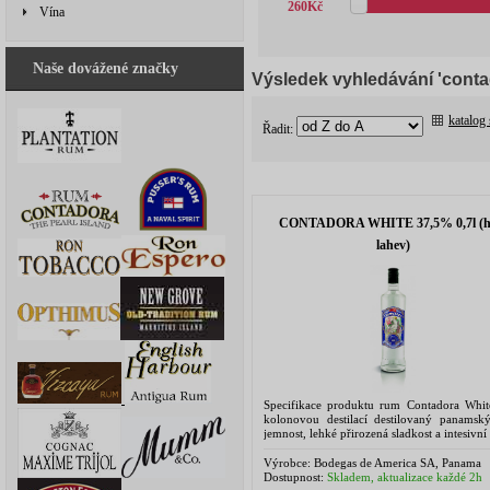
260
Kč
Vína
Naše dovážené značky
Výsledek vyhledávání 'conta
katalog
Řadit:
CONTADORA WHITE 37,5% 0,7l (h
lahev)
Specifikace produktu rum Contadora Whit
kolonovou destilací destilovaný panamsk
jemnost, lehké přirozená sladkost a intesivn
jsou typické pro panamské třtinové destilát
...
Výrobce:
Bodegas de America SA, Panama
Dostupnost:
Skladem, aktualizace každé 2h