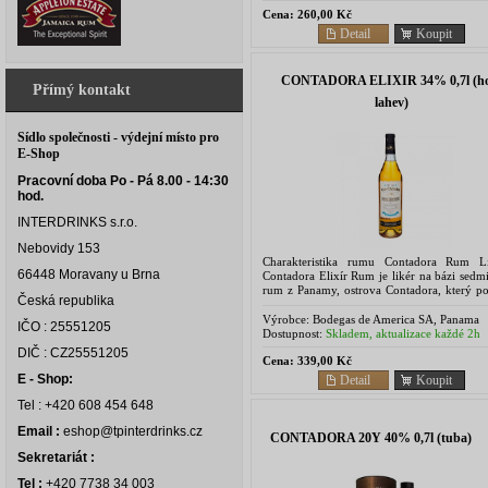
Cena:
260,00 Kč
Detail
Koupit
CONTADORA ELIXIR 34% 0,7l (ho
Přímý kontakt
lahev)
Sídlo společnosti - výdejní místo pro
E-Shop
Pracovní doba Po - Pá 8.00 - 14:30
hod.
INTERDRINKS s.r.o.
Nebovidy 153
Charakteristika rumu Contadora Rum L
66448 Moravany u Brna
Contadora Elixír Rum je likér na bázi sedm
rum z Panamy, ostrova Contadora, který p
Česká republika
7 let zrál v dubových sudech. Následná ma
bylin,...
Výrobce:
Bodegas de America SA, Panama
IČO : 25551205
Dostupnost:
Skladem, aktualizace každé 2h
DIČ : CZ25551205
Cena:
339,00 Kč
E - Shop:
Detail
Koupit
Tel : +420 608 454 648
Email :
eshop@tpinterdrinks.cz
CONTADORA 20Y 40% 0,7l (tuba)
Sekretariát :
Tel :
+420 7738 34 003