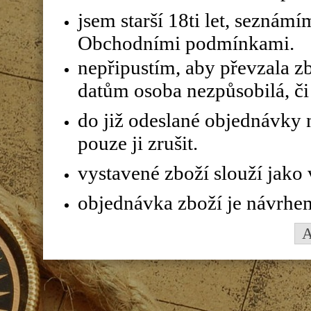
jsem starší 18ti let, seznám
Obchodními podmínkami.
nepřipustím, aby převzala z
datům osoba nezpůsobilá, či 
do již odeslané objednávky n
pouze ji zrušit.
vystavené zboží slouží jako
objednávka zboží je návrhe