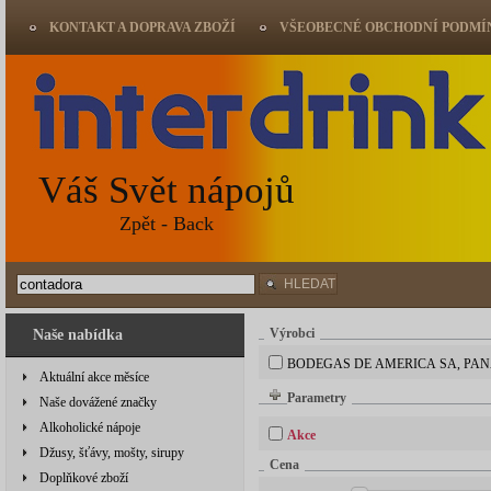
KONTAKT A DOPRAVA ZBOŽÍ
VŠEOBECNÉ OBCHODNÍ PODMÍ
Váš Svět nápojů
Zpět - Back
HLEDAT
Výrobci
Naše nabídka
BODEGAS DE AMERICA SA, PA
Aktuální akce měsíce
Parametry
Naše dovážené značky
Alkoholické nápoje
Akce
Džusy, šťávy, mošty, sirupy
Cena
Doplňkové zboží