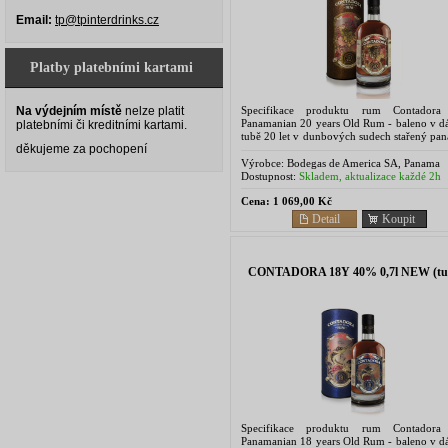
Email:
tp@tpinterdrinks.cz
Platby platebními kartami
Specifikace produktu rum Contadora
Na výdejním místě
nelze platit
Panamanian 20 years Old Rum - baleno v d
platebními či kreditními kartami.
tubě 20 let v dunbových sudech stařený pa
děkujeme za pochopení
rum, jemnost, lehké přirozená sladkost a in
aroma jsou...
Výrobce:
Bodegas de America SA, Panama
Dostupnost:
Skladem, aktualizace každé 2h
Cena:
1 069,00 Kč
Detail
Koupit
CONTADORA 18Y 40% 0,7l NEW (tu
Specifikace produktu rum Contadora
Panamanian 18 years Old Rum - baleno v d