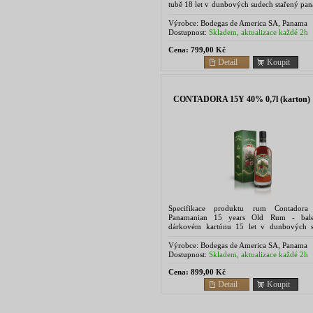
tubě 18 let v dunbových sudech stařený pa
rum, jemnost, lehké přirozená sladkost a in
aroma jsou...
Výrobce:
Bodegas de America SA, Panama
Dostupnost:
Skladem, aktualizace každé 2h
Cena:
799,00 Kč
Detail
Koupit
CONTADORA 15Y 40% 0,7l (karton)
Specifikace produktu rum Contadora
Panamanian 15 years Old Rum - bal
dárkovém kartónu 15 let v dunbových 
stařený panamský rum, jemnost, lehké při
sladkost a intesivní aroma jsou...
Výrobce:
Bodegas de America SA, Panama
Dostupnost:
Skladem, aktualizace každé 2h
Cena:
899,00 Kč
Detail
Koupit