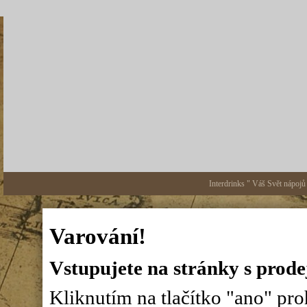
Interdrinks " Váš Svět nápojů
Varování!
Vstupujete na stránky s prode
Kliknutím na tlačítko "ano" proh