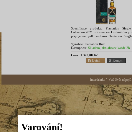
Specifikace produktu Plantation Singl
Collection 2021 informace o konkrétním pr
připojeném pdf. souboru Plantation Singl
rums are limited releases of double-aged
Couture...
Výrobce:
Plantation Rum
Dostupnost:
Skladem, aktualizace každé 2h
Cena:
1 370,00 Kč
Detail
Koupit
Interdrinks " Váš Svět nápojů
Varování!