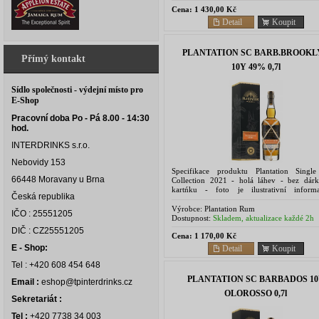
Cena:
1 430,00 Kč
Detail
Koupit
PLANTATION SC BARB.BROOKL
Přímý kontakt
10Y 49% 0,7l
Sídlo společnosti - výdejní místo pro
E-Shop
Pracovní doba Po - Pá 8.00 - 14:30
hod.
INTERDRINKS s.r.o.
Nebovidy 153
Specifikace produktu Plantation Singl
66448 Moravany u Brna
Collection 2021 - holá láhev - bez dár
kartńku - foto je ilustrativní infor
Česká republika
konkrétním produktu připojeném pdf. s
Plantation Single...
Výrobce:
Plantation Rum
IČO : 25551205
Dostupnost:
Skladem, aktualizace každé 2h
DIČ : CZ25551205
Cena:
1 170,00 Kč
E - Shop:
Detail
Koupit
Tel : +420 608 454 648
PLANTATION SC BARBADOS 1
Email :
eshop@tpinterdrinks.cz
OLOROSSO 0,7l
Sekretariát :
Tel :
+420 7738 34 003