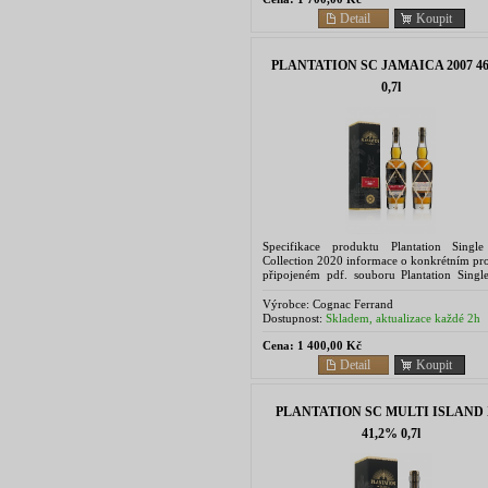
Detail
Koupit
PLANTATION SC JAMAICA 2007 4
0,7l
Specifikace produktu Plantation Singl
Collection 2020 informace o konkrétním pr
připojeném pdf. souboru Plantation Singl
rums are limited releases of double-aged
Couture...
Výrobce:
Cognac Ferrand
Dostupnost:
Skladem, aktualizace každé 2h
Cena:
1 400,00 Kč
Detail
Koupit
PLANTATION SC MULTI ISLAND
41,2% 0,7l