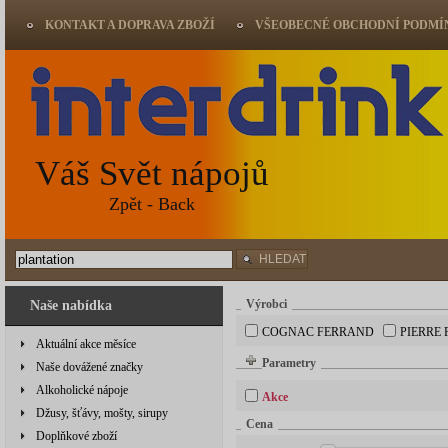
KONTAKT A DOPRAVA ZBOŽÍ
VŠEOBECNÉ OBCHODNÍ PODMÍ
Váš Svět nápojů
Zpět - Back
HLEDAT
Výrobci
Naše nabídka
COGNAC FERRAND
PIERRE
Aktuální akce měsíce
Parametry
Naše dovážené značky
Alkoholické nápoje
Akce
Džusy, šťávy, mošty, sirupy
Cena
Doplňkové zboží