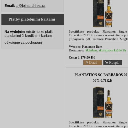
Email:
tp@tpinterdrinks.cz
Platby platebními kartami
Specifikace produktu Plantation Singl
Na výdejním místě
nelze platit
Collection 2021 informace o konkrétním pr
platebními či kreditními kartami.
připojeném pdf. souboru Plantation Singl
děkujeme za pochopení
rums are limited releases of double-aged
Couture...
Výrobce:
Plantation Rum
Dostupnost:
Skladem, aktualizace každé 2h
Cena:
1 170,00 Kč
Detail
Koupit
PLANTATION SC BARBADOS 20
50% 0,7l R.E
Specifikace produktu Plantation Singl
Collection 2021 informace o konkrétním pr