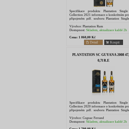
Specifikace produktu Plantation Singl
Collection 2021 informace o konkrétním pr
připojeném pdf. souboru Plantation Singl
rums are limited releases of double-aged
Couture...
Výrobce:
Plantation Rum
Dostupnost:
Skladem, aktualizace každé 2h
Cena:
1 060,00 Kč
Detail
Koupit
PLANTATION SC GUYANA 2008 47
0,7l R.E
Specifikace produktu Plantation Singl
Collection 2020 informace o konkrétním pr
připojeném pdf. souboru Plantation Singl
rums are limited releases of double-aged
Couture...
Výrobce:
Cognac Ferrand
Dostupnost:
Skladem, aktualizace každé 2h
Cena:
1 700,00 Kč