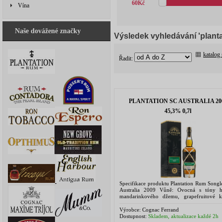
60
Kč
Vína
Naše dovážené značky
Výsledek vyhledávání 'planta
katalog
Řadit:
PLANTATION SC AUSTRALIA 20
45,3% 0,7l
Specifikace produktu Plantation Rum Songl
Australia 2009 Vůně: Ovocná s tóny h
mandarinkového džemu, grapefruitové 
sušených meruněk. Pikantní akcenty 
hřebíčku, skořice, anisu a...
Výrobce:
Cognac Ferrand
Dostupnost:
Skladem, aktualizace každé 2h