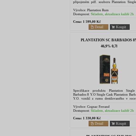
připojeném pdf. souboru Plantation Singl
rums are limited releases of double-aged
Couture...
Výrobce:
Plantation Rum
Dostupnost:
Skladem, aktualizace každé 2h
Cena:
1 599,00 Kč
Detail
Koupit
PLANTATION SC BARBADOS 8
46,9% 0,7l
Specifikace produktu Plantation Singl
Barbados 8 Y.O Single Cask Plantation Barb
Y.O. vznikl z rumu destilovaného v roc
v destilerii West Indies Rum...
Výrobce:
Cognac Ferrand
Dostupnost:
Skladem, aktualizace každé 2h
Cena:
1 330,00 Kč
Detail
Koupit