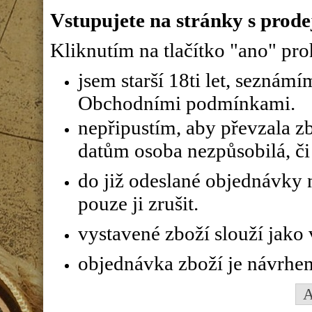
Vstupujete na stránky s prode
Kliknutím na tlačítko "ano" proh
jsem starší 18ti let, seznám
Obchodními podmínkami.
nepřipustím, aby převzala z
datům osoba nezpůsobilá, či 
do již odeslané objednávky n
pouze ji zrušit.
vystavené zboží slouží jako
objednávka zboží je návrhe