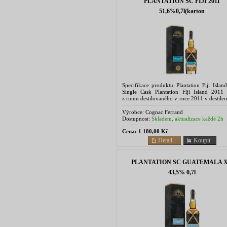
PLANTATION SC FIJI 2011
51,6%0,7l(karton
Specifikace produktu Plantation Fiji Islan
Single Cask Plantation Fiji Island 2011 
z rumu destilovaného v roce 2011 v destile
Co. of Fiji. Vyroben...
Výrobce:
Cognac Ferrand
Dostupnost:
Skladem, aktualizace každé 2h
Cena:
1 180,00 Kč
Detail
Koupit
PLANTATION SC GUATEMALA 
43,5% 0,7l