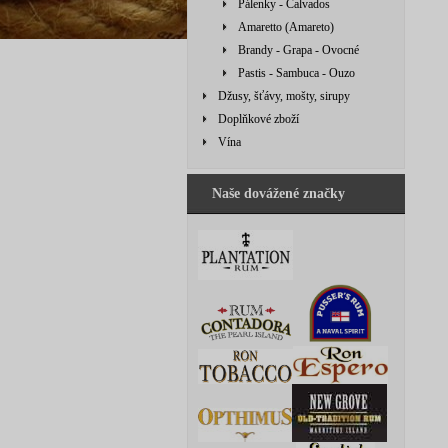
Pálenky - Calvados
Amaretto (Amareto)
Brandy - Grapa - Ovocné
Pastis - Sambuca - Ouzo
Džusy, šťávy, mošty, sirupy
Doplňkové zboží
Vína
Naše dovážené značky