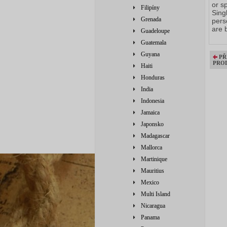
or s
Filipíny
Sing
Grenada
pers
are 
Guadeloupe
Guatemala
Guyana
PŘ
PRO
Haiti
Honduras
India
Indonesia
Jamaica
Japonsko
Madagascar
Mallorca
Martinique
Mauritius
Mexico
Multi Island
Nicaragua
Panama