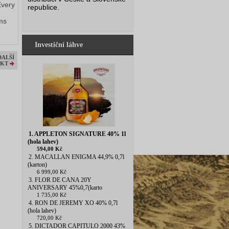
Every
republice.
ms
Investiční láhve
DALŠÍ
KT
1. APPLETON SIGNATURE 40% 1l
(hola lahev)
594,00 Kč
2. MACALLAN ENIGMA 44,9% 0,7l
(karton)
6 999,00 Kč
3. FLOR DE CANA 20Y
ANIVERSARY 45%0,7(karto
1 735,00 Kč
4. RON DE JEREMY XO 40% 0,7l
(hola lahev)
720,00 Kč
5. DICTADOR CAPITULO 2000 43%