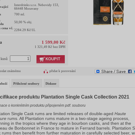
Interdrinks s.r.o. Nebovidy 153,
vající
66448 Moravany
m
700
ml.
h
50,00
% obj.
olu
 cena vč.
2284.29
Kč/1L
a
1 599,00 Kč
1 321,49 Kč bez DPH
KOUPIT
t kusů
oslat známému
přidat k porovnání
zboží
Přiložené soubory
Diskuse
cifikace produktu Plantation Single Cask Collection 2021
mace o konkrétním produktu připojeném pdf. souboru
tation Single Cask rums are limited releases of double-aged
Haute
ure
rums. All Plantation rums mature in a two-stage ageing process,
nning in the tropics where they age in bourbon casks, and then at the
eau de Bonbonnet in France to mature in Ferrand barrels. Plantation S
 rums then benefit from further maturation in carefully selected beer, w