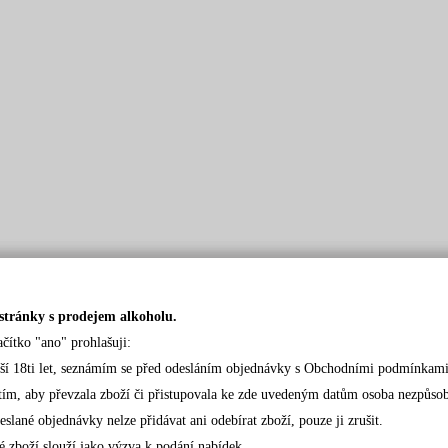
stránky s prodejem alkoholu.
ačítko "ano" prohlašuji:
rší 18ti let, seznámím se před odesláním objednávky s Obchodními podmínkami
tím, aby převzala zboží či přistupovala ke zde uvedeným datům osoba nezpůsobil
eslané objednávky nelze přidávat ani odebírat zboží, pouze ji zrušit.
é zboží slouží jako výzva k podání nabídek.