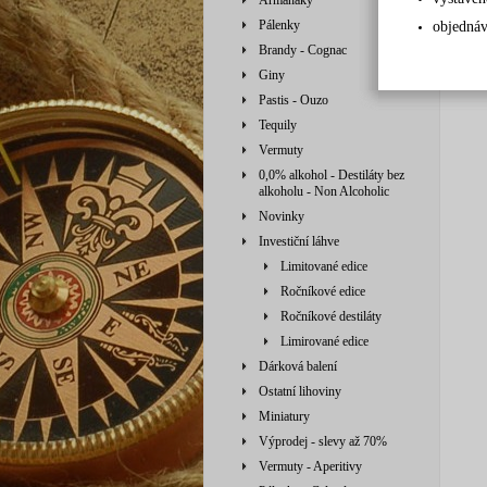
Armaňaky
Pálenky
objednáv
Brandy - Cognac
Giny
Pastis - Ouzo
Tequily
Vermuty
0,0% alkohol - Destiláty bez
alkoholu - Non Alcoholic
Novinky
Investiční láhve
Limitované edice
Ročníkové edice
Ročníkové destiláty
Limirované edice
Dárková balení
Ostatní lihoviny
Miniatury
Výprodej - slevy až 70%
Vermuty - Aperitivy