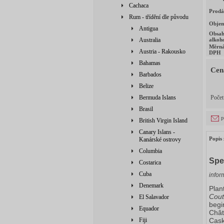
Cachaca
Prodá
Rum - třídění dle původu
Obje
Antigua
Obsa
Australia
alkoh
Měrná
Austria - Rakousko
DPH
Bahamas
Cen
Barbados
Belize
Bermuda Islans
Poče
Brasil
p
British Virgin Island
Canary Islans -
Popis 
Kanárské ostrovy
Columbia
Spe
Costarica
Cuba
infor
Denemark
Plan
Cout
El Salavador
begi
Equador
Chât
Fiji
Cask