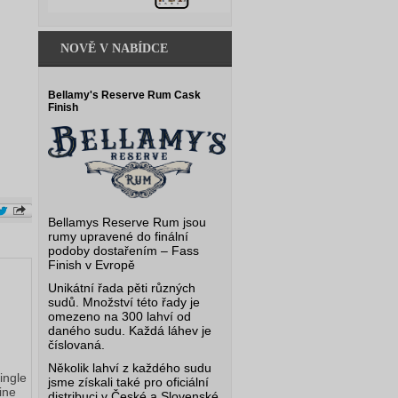
NOVĚ V NABÍDCE
Bellamy's Reserve Rum Cask
Finish
Bellamys Reserve Rum jsou
rumy upravené do finální
podoby dostařením – Fass
Finish v Evropě
Unikátní řada pěti různých
sudů. Množství této řady je
omezeno na 300 lahví od
daného sudu. Každá láhev je
číslovaná.
Několik lahví z každého sudu
ingle
jsme získali také pro oficiální
ine
distribuci v České a Slovenské