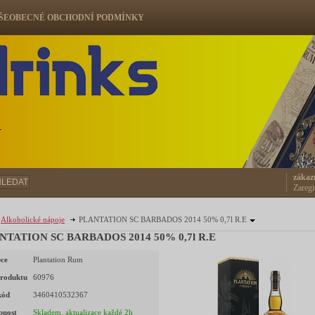
ŠEOBECNÉ OBCHODNÍ PODMÍNKY
ů
zákaz
HLEDAT
Zaregi
Alkoholické nápoje
PLANTATION SC BARBADOS 2014 50% 0,7l R.E
NTATION SC BARBADOS 2014 50% 0,7l R.E
ce
Plantation Rum
roduktu
60976
kód
3460410532367
pnost
Skladem, aktualizace každé 2h