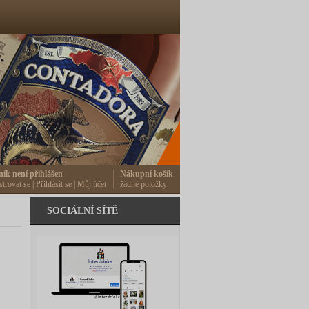
ník není přihlášen
Nákupní košík
strovat se
|
Přihlásit se
|
Můj účet
žádné položky
SOCIÁLNÍ SÍTĚ