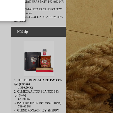
8. DOS MADERAS 5+5Y PX 40% 0,7l
(tuba)
9. DIPLOMATICO EXCLUSIVA˙12Y
40% 0,7l(tuba)
10. ESPERO COCONUT & RUM 40%
0,7l (tuba)
Náš tip
1. THE DEMONS SHARE 15Y 43%
0,7l (karton)
1 380,00 Kč
2. OLMECA ALTOS BLANCO 38%
0,7l (hola)
634,00 Kč
3. BALLANTINES 10Y 40% 1l (holá)
749,00 Kč
4. GLENDRONACH 12Y SHERRY