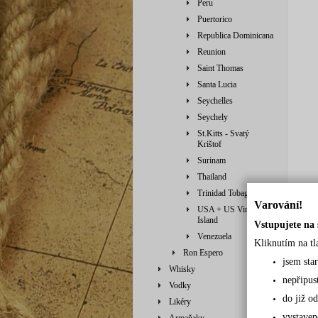
Peru
Puertorico
Republica Dominicana
Reunion
Saint Thomas
Santa Lucia
Seychelles
Seychely
St.Kitts - Svatý
Krištof
Surinam
Thailand
Trinidad Tobago
Varování!
USA + US Virgin
Island
Vstupujete na 
Venezuela
Kliknutím na tl
Ron Espero
jsem sta
Whisky
nepřipus
Vodky
do již od
Likéry
vystaven