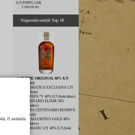
0,7l PORTCASK
2 990,00 Kč
Nejprodávanější Top 10
1. BUMBU ORIGINAL 40% 0,7l
(hola lahev)
2. DIPLOMATICO EXCLUSIVA 12Y
40% 0,7l(hola)
3. DON PAPA 7Y 40% 0,7l (hola lahev)
4. LEGENDARIO ELIXIR 34%
0,7l(hola lahev)
5. ZACAPA CENTENARIO RESERVE
.
40% 1l (holá)
á, či nezletilá.
6. BLUE MAURITIUS GOLD 40%
0,7l(hola lahev)
7. EL DORADO 12Y 40% 0,7l (holá
láhev)