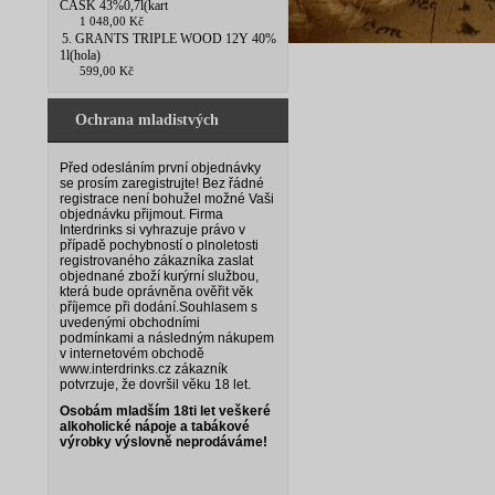
CASK 43%0,7l(kart
1 048,00 Kč
5. GRANTS TRIPLE WOOD 12Y 40%
1l(hola)
599,00 Kč
Ochrana mladistvých
Před odesláním první objednávky
se prosím zaregistrujte! Bez řádné
registrace není bohužel možné Vaši
objednávku přijmout. Firma
Interdrinks si vyhrazuje právo v
případě pochybností o plnoletosti
registrovaného zákazníka zaslat
objednané zboží kurýrní službou,
která bude oprávněna ověřit věk
příjemce při dodání.
Souhlasem s
uvedenými obchodními
podmínkami a následným nákupem
v internetovém obchodě
www.interdrinks.cz zákazník
potvrzuje, že dovršil věku 18 let.
Osobám mladším 18ti let veškeré
alkoholické nápoje a tabákové
výrobky výslovně neprodáváme!