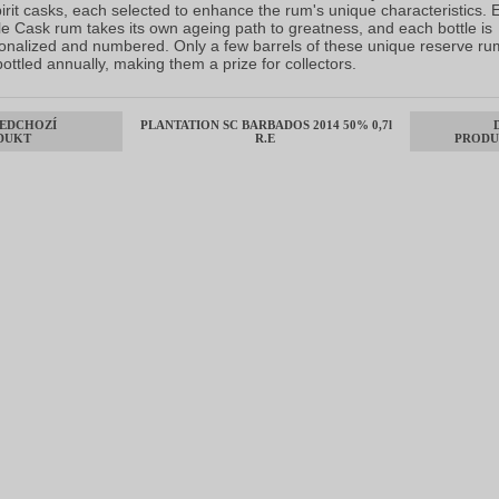
pirit casks, each selected to enhance the rum's unique characteristics. 
le Cask rum takes its own ageing path to greatness, and each bottle is
onalized and numbered. Only a few barrels of these unique reserve ru
bottled annually, making them a prize for collectors.
EDCHOZÍ
PLANTATION SC BARBADOS 2014 50% 0,7l
DUKT
R.E
PRODU