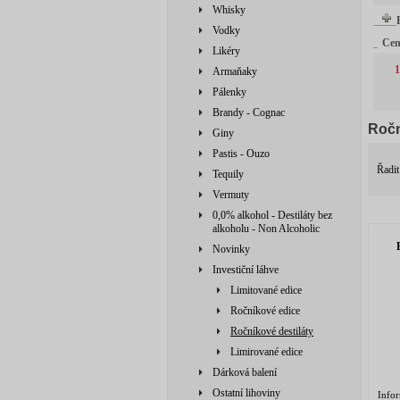
Whisky
Vodky
Ce
Likéry
1
Armaňaky
Pálenky
Brandy - Cognac
Ročn
Giny
Pastis - Ouzo
Řadit
Tequily
Vermuty
0,0% alkohol - Destiláty bez
alkoholu - Non Alcoholic
Novinky
Investiční láhve
Limitované edice
Ročníkové edice
Ročníkové destiláty
Limirované edice
Dárková balení
Ostatní lihoviny
Info