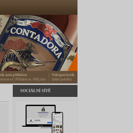
ník není přihlášen
Nákupní košík
strovat se
|
Přihlásit se
|
Můj účet
žádné položky
SOCIÁLNÍ SÍTĚ