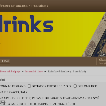
ŠEOBECNÉ OBCHODNÍ PODMÍNKY
ů
zákaz
HLEDAT
Zaregi
lkoholické nápoje
Investiční láhve
Ročníkové destiláty
(19 produktů)
obci
COGNAC FERRAND
DICTADOR EUROPE SP. Z O.O.
DIPLOMATICO
MARCO SAVIO,ITALY
XIME TRIJOL F.T.D 2, IMPASSE DU PARADIS 17520 SAINT-MARTIAL S/NÉ
NCE
PEROLA GMBH RONHOFER HAUPTSTR. 299 90765 FÜRTH