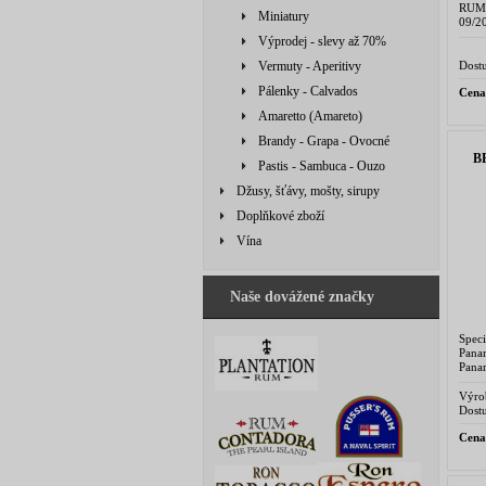
RUM 
Miniatury
09/2
Trave
Výprodej - slevy až 70%
Tento
Dostu
Vermuty - Aperitivy
Pálenky - Calvados
Cena
Amaretto (Amareto)
Brandy - Grapa - Ovocné
B
Pastis - Sambuca - Ouzo
Džusy, šťávy, mošty, sirupy
Doplňkové zboží
Vína
Naše dovážené značky
Spec
Pana
Pana
melas
Výro
9076
Dostu
Cena