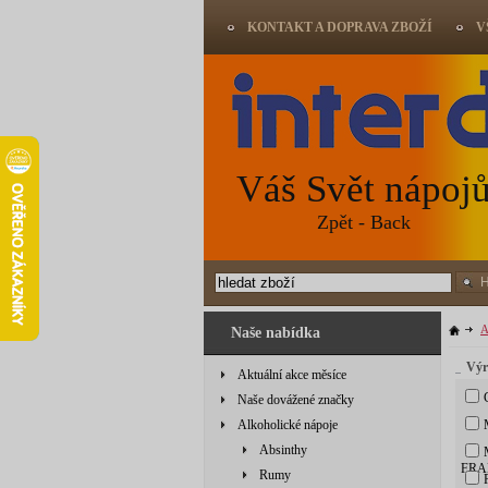
KONTAKT A DOPRAVA ZBOŽÍ
V
Váš Svět nápoj
Zpět - Back
A
Naše nabídka
Výr
Aktuální akce měsíce
Naše dovážené značky
Alkoholické nápoje
Absinthy
MA
FRA
Rumy