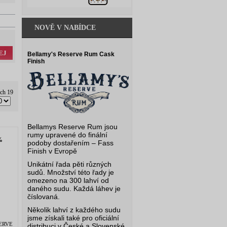
NOVĚ V NABÍDCE
EJ
Bellamy's Reserve Rum Cask
Finish
ých 19
Bellamys Reserve Rum jsou
rumy upravené do finální
%
podoby dostařením – Fass
Finish v Evropě
Unikátní řada pěti různých
sudů. Množství této řady je
omezeno na 300 lahví od
daného sudu. Každá láhev je
číslovaná.
Několik lahví z každého sudu
jsme získali také pro oficiální
SERVE
distribuci v České a Slovenské