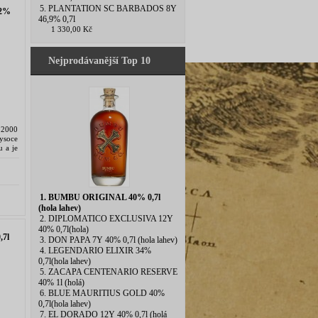
5. PLANTATION SC BARBADOS 8Y
42%
46,9% 0,7l
1 330,00 Kč
Nejprodávanější Top 10
o 2000
vysoce
u a je
Tento
1. BUMBU ORIGINAL 40% 0,7l
(hola lahev)
2. DIPLOMATICO EXCLUSIVA 12Y
40% 0,7l(hola)
7l
3. DON PAPA 7Y 40% 0,7l (hola lahev)
4. LEGENDARIO ELIXIR 34%
0,7l(hola lahev)
5. ZACAPA CENTENARIO RESERVE
40% 1l (holá)
6. BLUE MAURITIUS GOLD 40%
0,7l(hola lahev)
7. EL DORADO 12Y 40% 0,7l (holá