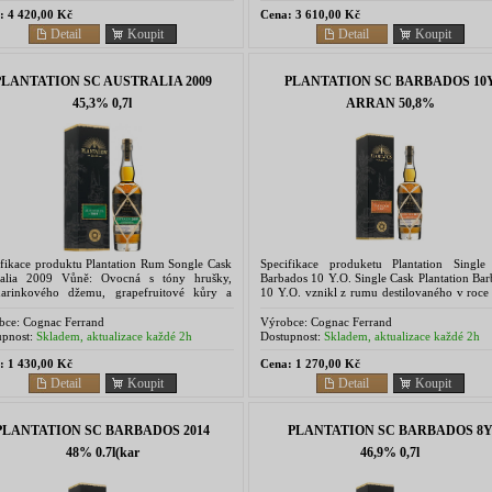
:
4 420,00 Kč
Cena:
3 610,00 Kč
Detail
Koupit
Detail
Koupit
PLANTATION SC AUSTRALIA 2009
PLANTATION SC BARBADOS 10
45,3% 0,7l
ARRAN 50,8%
ifikace produktu Plantation Rum Songle Cask
Specifikace produketu Plantation Single
ralia 2009 Vůně: Ovocná s tóny hrušky,
Barbados 10 Y.O. Single Cask Plantation Ba
arinkového džemu, grapefruitové kůry a
10 Y.O. vznikl z rumu destilovaného v roce
ných meruněk. Pikantní akcenty pepře,
v destilerii West Indies Rum...
čku, skořice, anisu a...
bce:
Cognac Ferrand
Výrobce:
Cognac Ferrand
pnost:
Skladem, aktualizace každé 2h
Dostupnost:
Skladem, aktualizace každé 2h
:
1 430,00 Kč
Cena:
1 270,00 Kč
Detail
Koupit
Detail
Koupit
PLANTATION SC BARBADOS 2014
PLANTATION SC BARBADOS 8
48% 0.7l(kar
46,9% 0,7l