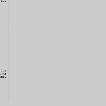
ii Rum
 Cask
n byl
ízení.
udech