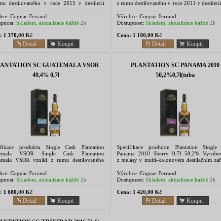
mu destilovaného v roce 2015 v destilerii
z rumu destilovaného v roce 2011 v destiler
io La Cabana Distillery. ...
Co. of Fiji. Vyroben...
bce:
Cognac Ferrand
Výrobce:
Cognac Ferrand
pnost:
Skladem, aktualizace každé 2h
Dostupnost:
Skladem, aktualizace každé 2h
:
1 370,00 Kč
Cena:
1 180,00 Kč
Detail
Koupit
Detail
Koupit
LANTATION SC GUATEMALA VSOR
PLANTATION SC PANAMA 2010
49,4% 0,7l
50,2%0,7l(tuba
ifikace produktu Single Cask Plantation
Specifikace produktu Plantation Single
temala VSOR Single Cask Plantation
Panama 2010 Sherry 0,7l 50,2% Vyrobe
emala VSOR vznikl z rumu destilovaného
z melasy v multi-kolonovém destilačním zař
e 2019 v Destiladora de Alcoholes y Rones....
Zrál nejdříve 8 let tropickým zráním v s
po...
bce:
Cognac Ferrand
Výrobce:
Cognac Ferrand
pnost:
Skladem, aktualizace každé 2h
Dostupnost:
Skladem, aktualizace každé 2h
:
1 680,00 Kč
Cena:
1 420,00 Kč
Detail
Koupit
Detail
Koupit