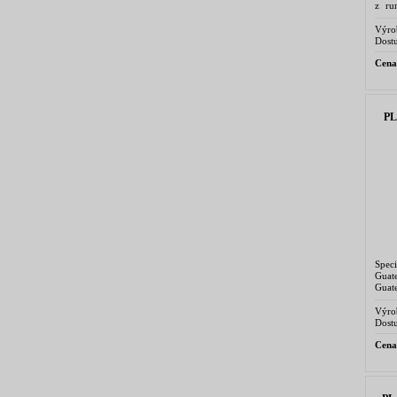
z ru
Ingen
Výro
Dostu
Cena
P
Spec
Gua
Guat
v roc
Výro
Dostu
Cena