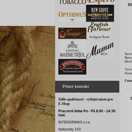
D
Spec
Barv
léko
náde
tabák
Výro
Dostu
Cena
Přímý kontakt
Sídlo společnosti - výdejní místo pro
E-Shop
Pracovní doba Po - Pá 8.00 - 14:30
hod.
INTERDRINKS s.r.o.
Nebovidy 153