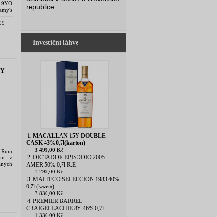
| 9YO
republice.
lamy's
 jaký
99
Investiční láhve
RY
1. MACALLAN 15Y DOUBLE
CASK 43%0,7l(karton)
3 499,00 Kč
n Rum
2. DICTADOR EPISODIO 2005
ním z
aných
AMER.50% 0,7l R.E
rické
3 299,00 Kč
3. MALTECO SELECCION 1983 40%
0,7l (kazeta)
3 830,00 Kč
4. PREMIER BARREL
CRAIGELLACHIE 8Y 46% 0,7l
1 330,00 Kč