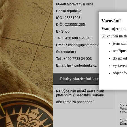
66448 Moravany u Brna
Česká republika
Spec
IČO : 25551205
2004
Varování!
suše
DIČ : CZ25551205
tónů
Vstupujete na 
a...
Výro
E - Shop:
Dostu
Kliknutím na tl
Tel : +420 608 454 648
Cena
jsem sta
Email :
eshop@tpinterdrinks.cz
nepřipus
Sekretariát :
MA
do již od
Tel :
+420 7738 34 003
Email:
tp@tpinterdrinks.cz
vystaven
objednáv
Platby platebními kartami
Na výdejním místě
nelze platit
platebními či kreditními kartami.
děkujeme za pochopení
Spec
Vint
1974
nád
prost
Výro
Para
Dostu