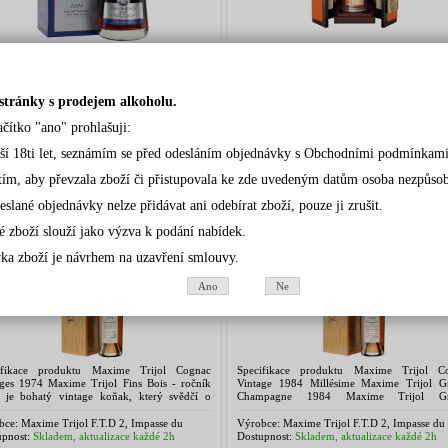
ifikace produktu Diplomatico Single Vintage
Specifikace produktu Rum Malteco Sele
 Barva: Mahagonová Aroma: Silné po
1993 - baleno v dárkovém boxu Mal
ném ovoci s jemným dozvukem dubových
Selección 1993 je limitovaná edice panam
 Chuť: Intenzivní sladkost sušených švestek
rumu, který byl lahvován v roce 20
stránky s prodejem alkoholu.
dlouhých 25 letech....
bce:
Diplomatico
Výrobce:
Marco Savio,Italy
pnost:
Skladem, aktualizace každé 2h
Dostupnost:
Skladem, aktualizace každé 2h
ačítko "ano" prohlašuji:
:
5 500,00 Kč
Cena:
3 390,00 Kč
rší 18ti let, seznámím se před odesláním objednávky s Obchodními podmínkami
Detail
Koupit
Detail
Koupit
tím, aby převzala zboží či přistupovala ke zde uvedeným datům osoba nezpůsobil
XIME TRIJOL VIN FINS BOIS 1974
MAXIME TRIJOL VIN FINS BOIS 1
eslané objednávky nelze přidávat ani odebírat zboží, pouze ji zrušit.
40%0,7l
43% 0,7
é zboží slouží jako výzva k podání nabídek.
ka zboží je návrhem na uzavření smlouvy.
Ano
Ne
ifikace produktu Maxime Trijol Cognac
Specifikace produktu Maxime Trijol C
ages 1974 Maxime Trijol Fins Bois - ročník
Vintage 1984 Millésime Maxime Trijol G
 je bohatý vintage koňak, který svědčí o
Champagne 1984 Maxime Trijol Gr
herné komplexitě terroir koňaku
Champagne 1984 je vysoce kvalitní ko
řednictvím svých jemných tónů...
nádhernou zlatě-oranžovou barvou...
bce:
Maxime Trijol F.T.D 2, Impasse du
Výrobce:
Maxime Trijol F.T.D 2, Impasse du
dis 17520 Saint-Martial S/Né FRANCE
Paradis 17520 Saint-Martial S/Né FRANCE
pnost:
Skladem, aktualizace každé 2h
Dostupnost:
Skladem, aktualizace každé 2h