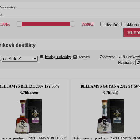
Parametry
na
180
Kč
5999
Kč
zlevněné
skladem
HLED
íkové destiláty
katalog s obrázky
seznam
Zobrazeno 1 - 19 z celkov
:
Na stránku
BELLAMYS BELIZE 2007 15Y 55%
BELLAMYS GUYANA 2012 9Y 50
0,7l(karton
0,7l(holá)
rmace o produktu "BELLAMY'S RESERVE
Informace o produktu "BELLAMY'S RE