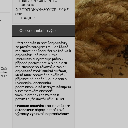
RODRIGOS 9Y 40%0,7ltuba
780,00 Kč
5. RÝDZI ANANASOVICE 48% 0,7l
(tuba)
1 349,00 Kč
Y
Ochrana mladistvých
Před odesláním první objednávky
se prosím zaregistrujte! Bez řádné
registrace není bohužel možné Vaši
objednávku přijmout. Firma
Interdrinks si vyhrazuje právo v
případě pochybností o plnoletosti
registrovaného zákazníka zaslat
 Cask
objednané zboží kurýrní službou,
rbados
která bude oprávněna ověřit věk
 2013
příjemce při dodání.
Souhlasem s
uvedenými obchodními
podmínkami a následným nákupem
v internetovém obchodě
www.interdrinks.cz zákazník
potvrzuje, že dovršil věku 18 let.
Osobám mladším 18ti let veškeré
alkoholické nápoje a tabákové
Y
výrobky výslovně neprodáváme!