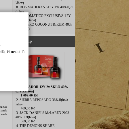
láhev)
8. DOS MADERAS 5+5Y PX 40% 0,7l
(tuba)
ccion
9. DIPLOMATICO EXCLUSIVA˙12Y
teco
40% 0,7l(tuba)
ského
10. ESPERO COCONUT & RUM 40%
18 po
0,7l (tuba)
Náš tip
.
á, či nezletilá.
984
1. DICTADOR 12Y 2x SKLO 40%
0,7l (karton)
1 099,00 Kč
2. SIERRA REPOSADO 38%1l(hola
lahev
ognac
469,00 Kč
rande
3. JACK DANIELS McLAREN 2023
ande
40% 0,7l(hola)
ňak s
569,00 Kč
4. THE DEMONS SHARE