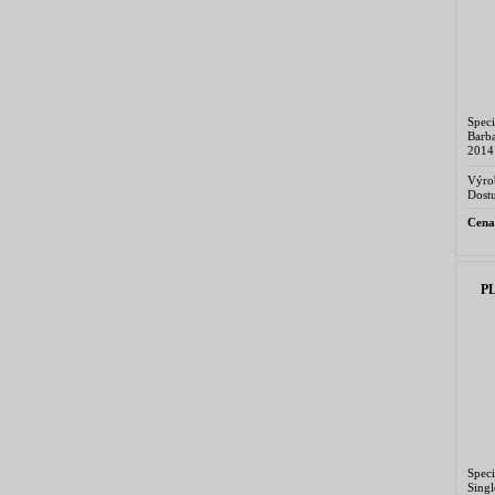
Spec
Barb
2014
v des
Výro
Dostu
Cena
P
Speci
Sing