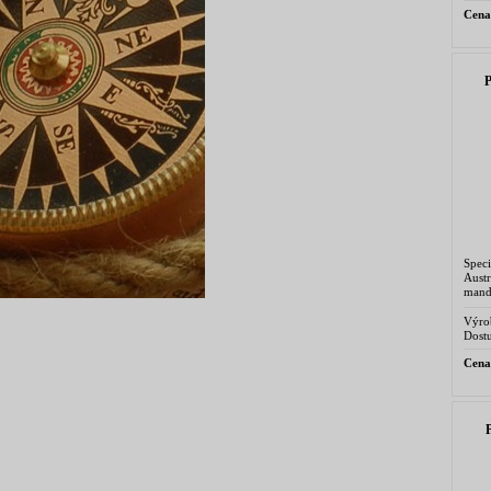
Cena
Spec
Aust
mand
suše
hřebí
Výro
Dostu
Cena