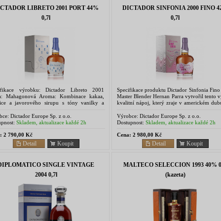
ICTADOR LIBRETO 2001 PORT 44%
DICTADOR SINFONIA 2000 FINO 
0,7l
0,7l
ifikace výrobku: Dictador Libreto 2001
Specifikace produktu Dictador Sinfonia Fin
a: Mahagonová Aroma: Kombinace kakaa,
Master Blender Hernan Parra vytvořil tento 
řice a javorového sirupu s tóny vanilky a
kvalitní nápoj, který zraje v americkém dub
chem pražených mandlí. Cítíte také
zakončen v sudech po portském a sherry. 
ovou krabičku, tmavé...
nápoj je...
bce:
Dictador Europe Sp. z o.o.
Výrobce:
Dictador Europe Sp. z o.o.
pnost:
Skladem, aktualizace každé 2h
Dostupnost:
Skladem, aktualizace každé 2h
:
2 790,00 Kč
Cena:
2 980,00 Kč
Detail
Koupit
Detail
Koupit
DIPLOMATICO SINGLE VINTAGE
MALTECO SELECCION 1993 40% 0,
2004 0,7l
(kazeta)