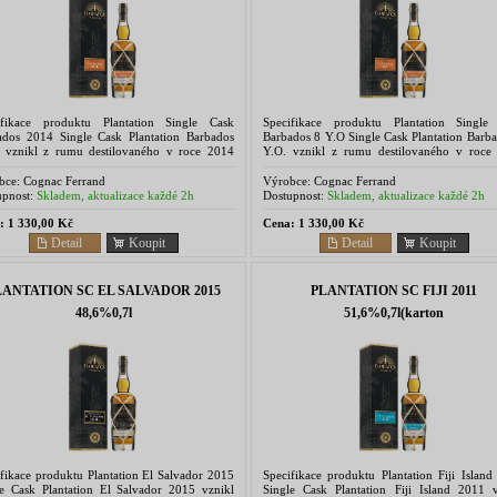
ifikace produktu Plantation Single Cask
Specifikace produktu Plantation Single
ados 2014 Single Cask Plantation Barbados
Barbados 8 Y.O Single Cask Plantation Barb
 vznikl z rumu destilovaného v roce 2014
Y.O. vznikl z rumu destilovaného v roce
tilerii West Indies Rum...
v destilerii West Indies Rum...
bce:
Cognac Ferrand
Výrobce:
Cognac Ferrand
pnost:
Skladem, aktualizace každé 2h
Dostupnost:
Skladem, aktualizace každé 2h
:
1 330,00 Kč
Cena:
1 330,00 Kč
Detail
Koupit
Detail
Koupit
LANTATION SC EL SALVADOR 2015
PLANTATION SC FIJI 2011
48,6%0,7l
51,6%0,7l(karton
fikace produktu Plantation El Salvador 2015
Specifikace produktu Plantation Fiji Islan
le Cask Plantation El Salvador 2015 vznikl
Single Cask Plantation Fiji Island 2011 v