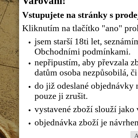
Varování!
Vstupujete na stránky s prode
Kliknutím na tlačítko "ano" proh
jsem starší 18ti let, seznám
Obchodními podmínkami.
nepřipustím, aby převzala z
datům osoba nezpůsobilá, či 
do již odeslané objednávky n
pouze ji zrušit.
vystavené zboží slouží jako
objednávka zboží je návrhe