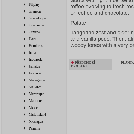
Starts with light incense 
Filipíny
toffee evolving to
fresh ro
Grenada
on coffee and chocolate.
Guadeloupe
Palate
Guatemala
Tangerine zest and cider 
Guyana
and vanilla
pods. Then, al
Haiti
woody tones with a very
b
Honduras
India
Indonesia
PŘEDCHOZÍ
PLANTA
Jamaica
PRODUKT
Japonsko
Madagascar
Mallorca
Martinique
Mauritius
Mexico
Multi Island
Nicaragua
Panama