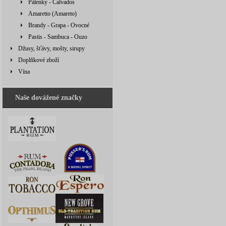
Pálenky - Calvados
Amaretto (Amareto)
Brandy - Grapa - Ovocné
Pastis - Sambuca - Ouzo
Džusy, šťávy, mošty, sirupy
Doplňkové zboží
Vína
Naše dovážené značky