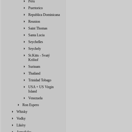
Peru
Puertorico
Republica Dominicana
Reunion
Saint Thomas
Santa Lucia
Seychelles
Seychely
St.Kitts - Svatý
Krištof
Surinam
Thailand
Trinidad Tobago
USA + US Virgin
Island
Venezuela
Ron Espero
Whisky
Vodky
Likéry