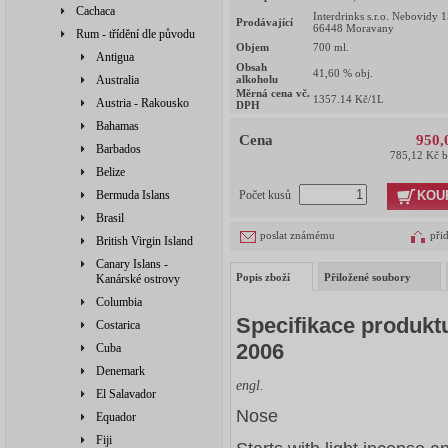
Cachaca
Interdrinks s.r.o. Nebovidy 
Prodávající
66448 Moravany
Rum - třídění dle původu
Objem
700
ml.
Antigua
Obsah
41,60
% obj.
Australia
alkoholu
Měrná cena vč.
1357.14
Kč/1L
Austria - Rakousko
DPH
Bahamas
Cena
950,
Barbados
785,12 Kč 
Belize
KOU
Bermuda Islans
Počet kusů
Brasil
poslat známému
při
British Virgin Island
Canary Islans -
Popis zboží
Přiložené soubory
Kanárské ostrovy
Columbia
Specifikace produkt
Costarica
2006
Cuba
Denemark
engl.
El Salavador
Nose
Equador
Fiji