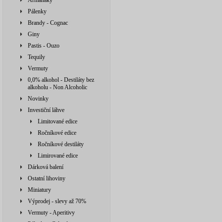
Armaňaky
Pálenky
Brandy - Cognac
Giny
Pastis - Ouzo
Tequily
Vermuty
0,0% alkohol - Destiláty bez
alkoholu - Non Alcoholic
Novinky
Investiční láhve
Limitované edice
Ročníkové edice
Ročníkové destiláty
Limirované edice
Dárková balení
Ostatní lihoviny
Miniatury
Výprodej - slevy až 70%
Vermuty - Aperitivy