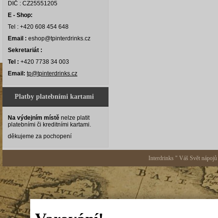
DIČ : CZ25551205
E - Shop:
Tel : +420 608 454 648
Email :
eshop@tpinterdrinks.cz
Sekretariát :
Tel :
+420 7738 34 003
Email:
tp@tpinterdrinks.cz
Platby platebními kartami
Na výdejním místě
nelze platit
platebními či kreditními kartami.
děkujeme za pochopení
Interdrinks " Váš Svět nápojů