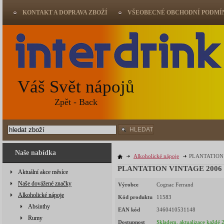
KONTAKT A DOPRAVA ZBOŽÍ
VŠEOBECNÉ OBCHODNÍ PODMÍ
Váš Svět nápojů
Zpět - Back
HLEDAT
Naše nabídka
Alkoholické nápoje
PLANTATION 
PLANTATION VINTAGE 2006 
Aktuální akce měsíce
Naše dovážené značky
Výrobce
Cognac Ferrand
Alkoholické nápoje
Kód produktu
11583
Absinthy
EAN kód
3460410531148
Rumy
Dostupnost
Skladem, aktualizace každé 