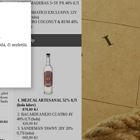
á...
8. DOS MADERAS 5+5Y PX 40% 0,7l
(tuba)
9. DIPLOMATICO EXCLUSIVA˙12Y
40% 0,7l(tuba)
10. ESPERO COCONUT & RUM 40%
0,7l (tuba)
.
Náš tip
E
á, či nezletilá.
,plná
okosu
1. MEZCAL ARTESANAL 52% 0,7l
r.Směs
(hola lahev)
strova
870,00 Kč
2. BACARDI ANEJO CUATRO 4Y
40% 0,7l (hola)
00 Kč
426,00 Kč
3. SANDEMAN TAWNY 20Y 20%
0,75l (tuba)
960,00 Kč