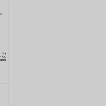
7l
 Fiji
UM Co.
asses
Y