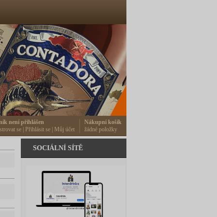
ník není přihlášen
Nákupní košík
strovat se
|
Přihlásit se
|
Můj účet
žádné položky
SOCIÁLNÍ SÍTĚ