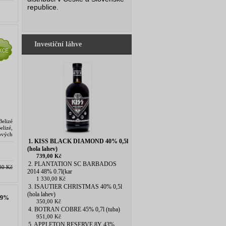
republice.
Investiční láhve
elizé
lizé,
ových
todou
1. KISS BLACK DIAMOND 40% 0,5l
(hola lahev)
739,00 Kč
2. PLANTATION SC BARBADOS
00 Kč
2014 48% 0.7l(kar
1 330,00 Kč
3. ISAUTIER CHRISTMAS 40% 0,5l
(hola lahev)
69%
350,00 Kč
4. BOTRAN COBRE 45% 0,7l (tuba)
951,00 Kč
5. APPLETON RESERVE 8Y 43%