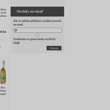
n Rum
Novinky na email
tvoří
celená
plet,
Zde se můžete přihlásit k zasílání novinek
na email.
00 Kč
Souhlasím se zpracováním osobních
údajů
X
Odeslat
e Box
 domu
nající
 0,1 L