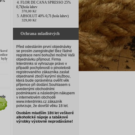
40%
4. FLOR DE CANA SPRESSO 25%
0,7l(hola lahev
370,00 Kč
5. ABSOLUT 40% 0,7l (hola lahev)
329,00 Kč
Ochrana mladistvých
Před odesláním první objednávky
rkové
se prosím zaregistrujte! Bez řádné
edice
registrace není bohužel možné Vaši
 byly
objednávku přijmout. Firma
klepů
Interdrinks si vyhrazuje právo v
případě pochybností o plnoletosti
registrovaného zákazníka zaslat
objednané zboží kurýrní službou,
která bude oprávněna ověřit věk
příjemce při dodání.
Souhlasem s
uvedenými obchodními
podmínkami a následným nákupem
ola
v internetovém obchodě
www.interdrinks.cz zákazník
potvrzuje, že dovršil věku 18 let.
Osobám mladším 18ti let veškeré
alkoholické nápoje a tabákové
výrobky výslovně neprodáváme!