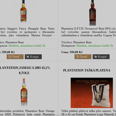
tation Stiggin's Fancy Pinapple Rum Tento
Plantation O.F.T.D. Overproof Rum 69% vol
byl vyroben ve spolupráci s Alexandre
byl vytvořen panem Alexandrem Gabri
ielem, jako vlastníkem Maison Ferrand -
zakladatelem a vlastníkem značky Cognac Fe
bce Plantation rumů a historikem Davidem
a master blanderem Plantation rumů.
ichem. ...
unikátní směs...
bce:
Plantation Rum
Výrobce:
Plantation Rum
pnost:
Skladem, aktualizace každé 2h
Dostupnost:
Skladem, aktualizace každé 2h
:
599,00 Kč
Cena:
599,00 Kč
Detail
Koupit
Detail
Koupit
LANTATION.JAMAICA 2005 45,2%
PLANTATION TAŠKA PLATENA
0,7l R.E
akteristika produktu Plantation Rum Vintage
Velká plátěná plážová taška přes rameno. Ve
ica 2005 Prémiová řada rumů Plantation
38 x 42 cm Potisk Plantation Logo Materiál