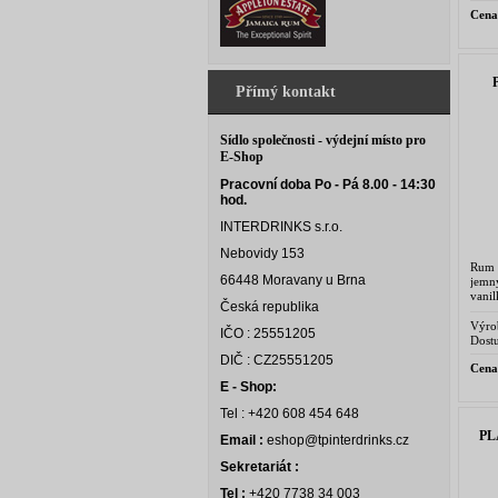
Cena
Přímý kontakt
Sídlo společnosti - výdejní místo pro
E-Shop
Pracovní doba Po - Pá 8.00 - 14:30
hod.
INTERDRINKS s.r.o.
Nebovidy 153
Rum
66448 Moravany u Brna
jemn
vani
Česká republika
medo
rumů 
Výro
IČO : 25551205
Dostu
DIČ : CZ25551205
Cena
E - Shop:
Tel : +420 608 454 648
PL
Email :
eshop@tpinterdrinks.cz
Sekretariát :
Tel :
+420 7738 34 003