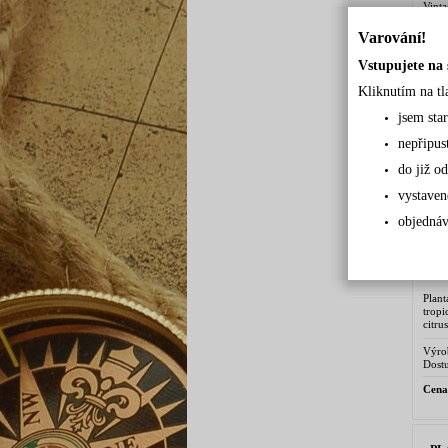
Vint
Kari
ucele
Výro
Varování!
Dostu
Vstupujete na 
Cena
Kliknutím na tl
jsem sta
PL
nepřipus
do již od
vystaven
objednáv
Plant
trop
citr
starý
Barba
Výro
Dostu
Cena