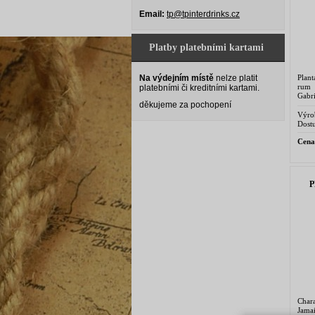
Email:
tp@tpinterdrinks.cz
Platby platebními kartami
Plan
Na výdejním místě
nelze platit
rum 
platebními či kreditními kartami.
Gabr
děkujeme za pochopení
výro
Wondr
Výro
Dostu
Cena
P
Char
Jama