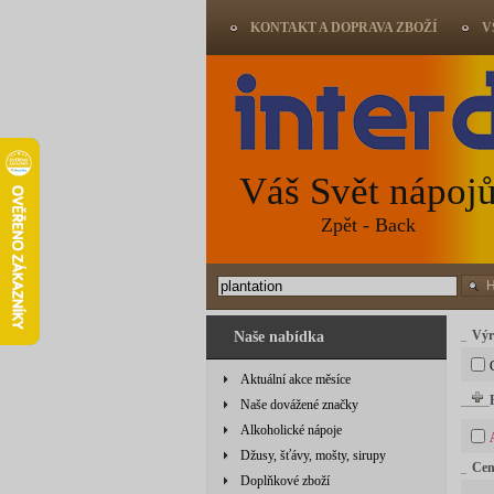
KONTAKT A DOPRAVA ZBOŽÍ
V
Váš Svět nápoj
Zpět - Back
Výr
Naše nabídka
Aktuální akce měsíce
Naše dovážené značky
Alkoholické nápoje
Džusy, šťávy, mošty, sirupy
Ce
Doplňkové zboží