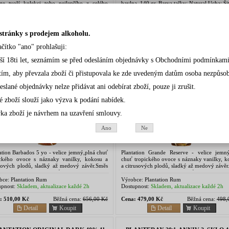
age tvoří kolekci toho nejlepšího z celého
bavlna, 140 gr. Barva tašky: Natural Ucha: Šit
bik. Ucelená řada nabízí pečlivě vybraný a
ný komplet...
bce:
Plantation Rum
Výrobce:
Cognac Ferrand
pnost:
Skladem, aktualizace každé 2h
Dostupnost:
Skladem, aktualizace každé 2h
stránky s prodejem alkoholu.
:
3 249,00 Kč
Cena:
90,00 Kč
Detail
Koupit
Detail
Koupit
ačítko "ano" prohlašuji:
rší 18ti let, seznámím se před odesláním objednávky s Obchodními podmínkami
ANTATION BARBADOS 5Y 40% 0,7l
PLANTATION GRANDE RESERV
tím, aby převzala zboží či přistupovala ke zde uvedeným datům osoba nezpůsobil
(hola)
40% 0,7l(hola)
eslané objednávky nelze přidávat ani odebírat zboží, pouze ji zrušit.
é zboží slouží jako výzva k podání nabídek.
ka zboží je návrhem na uzavření smlouvy.
Ano
Ne
ation Barbados 5 yo - velice jemný,plná chuť
Plantation Grande Reserve - velice jemný
ického ovoce s náznaky vanilky, kokosu a
chuť tropického ovoce s náznaky vanilky, k
usových plodů, sladký až medový závěr.Směs
a citrusových plodů, sladký až medový závě
ch, velmi kvalitních rumů převážně z ostrova
starých, velmi kvalitních rumů převážně z o
dos....
Barbados....
bce:
Plantation Rum
Výrobce:
Plantation Rum
pnost:
Skladem, aktualizace každé 2h
Dostupnost:
Skladem, aktualizace každé 2h
:
510,00 Kč
Běžná cena:
656,00 Kč
Cena:
479,00 Kč
Běžná cena:
498,
Detail
Koupit
Detail
Koupit