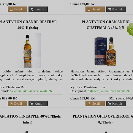
:
399,00 Kč
Cena:
630,00 Kč
Detail
Koupit
Detail
Koupit
PLANTATION GRANDE RESERVE
PLANTATION GRAN ANEJO
40% 1l (hola)
GUATEMALA 42% 0,7l
 dobře známý všem znalcům. Velice
Plantation Grand Aňejo Guatemala & B
ý,plná chuť tropického ovoce s náznaky
Pečlivě vybraná směs rumů z Guatemala a Be
lky, kokosu a citrusových plodů, sladký až
které odděleně zrály 2 - 3 roky v dub
vý závěr.Směs starých, velmi kvalitních
sudech po bourbonu. (nezaměňovat s me
převážně z ostrova Barbados....
solera, ktará se v...
bce:
Plantation Rum
Výrobce:
Plantation Rum
pnost:
Skladem, aktualizace každé 2h
Dostupnost:
Skladem, aktualizace každé 2h
:
609,00 Kč
Cena:
639,00 Kč
Běžná cena:
640,
Detail
Koupit
Detail
Koupit
ANTATION PINEAPPLE 40%0,7l(hola
PLANTATION OFTD OVERPROOF 
lahev)
0,7l(hola)