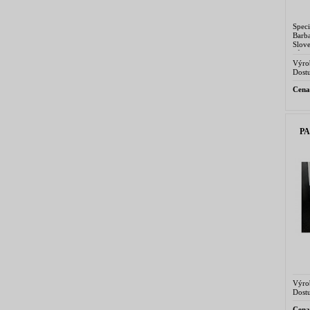
Spec
Barb
Slove
půvo
aktuál
Výro
Dostu
Cena
PA
Výro
Dostu
Cena