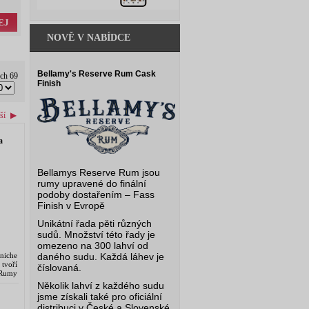
EJ
NOVĚ V NABÍDCE
Bellamy's Reserve Rum Cask
ých 69
Finish
ší
▶
a
Bellamys Reserve Rum jsou
rumy upravené do finální
podoby dostařením – Fass
Finish v Evropě
Unikátní řada pěti různých
sudů. Množství této řady je
omezeno na 300 lahví od
niche
daného sudu. Každá láhev je
tvoří
číslovaná.
. Rumy
ognac
Několik lahví z každého sudu
jsme získali také pro oficiální
distribuci v České a Slovenské