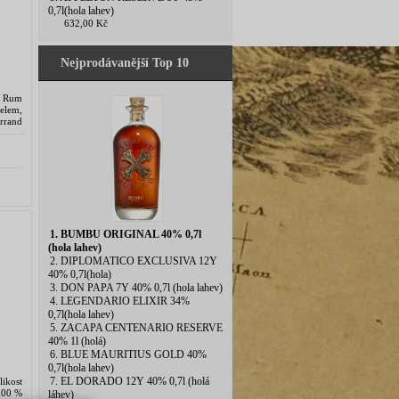
0,7l(hola lahev)
632,00 Kč
Nejprodávanější Top 10
. Rum
elem,
rrand
 Tato
1. BUMBU ORIGINAL 40% 0,7l
(hola lahev)
2. DIPLOMATICO EXCLUSIVA 12Y
40% 0,7l(hola)
3. DON PAPA 7Y 40% 0,7l (hola lahev)
4. LEGENDARIO ELIXIR 34%
0,7l(hola lahev)
5. ZACAPA CENTENARIO RESERVE
40% 1l (holá)
6. BLUE MAURITIUS GOLD 40%
0,7l(hola lahev)
7. EL DORADO 12Y 40% 0,7l (holá
likost
 100 %
láhev)