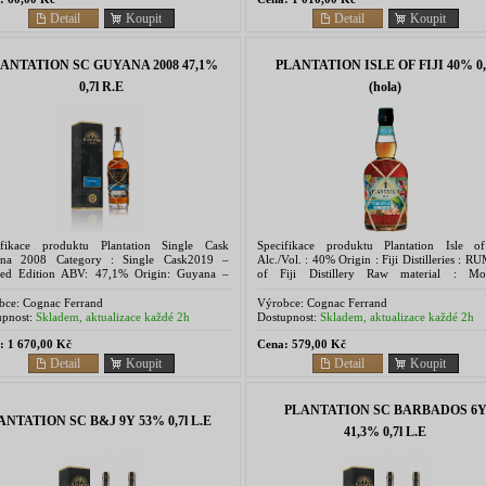
Detail
Koupit
Detail
Koupit
ANTATION SC GUYANA 2008 47,1%
PLANTATION ISLE OF FIJI 40% 0,
0,7l R.E
(hola)
ifikace produktu Plantation Single Cask
Specifikace produktu Plantation Isle of
na 2008 Category : Single Cask2019 –
Alc./Vol. : 40% Origin : Fiji Distilleries : R
ted Edition ABV: 47,1% Origin: Guyana –
of Fiji Distillery Raw material : Mol
rara Distillers Limited Raw Material:
Fermentation : 4 to 5 days Distillation :...
ses Fermentation:...
bce:
Cognac Ferrand
Výrobce:
Cognac Ferrand
pnost:
Skladem, aktualizace každé 2h
Dostupnost:
Skladem, aktualizace každé 2h
:
1 670,00 Kč
Cena:
579,00 Kč
Detail
Koupit
Detail
Koupit
PLANTATION SC BARBADOS 6
ANTATION SC B&J 9Y 53% 0,7l L.E
41,3% 0,7l L.E