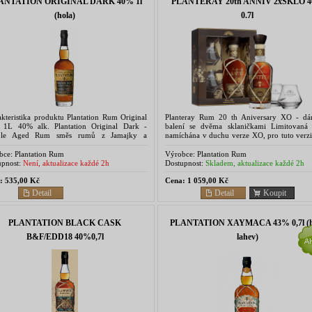
ANTATION ORIGINAL DARK 40% 1l
PLANTERAY 20th ANNIV 2xSKLO 
(hola)
0.7l
kteristika produktu Plantation Rum Original
Planteray Rum 20 th Aniversary XO - dá
 1L 40% alk. Plantation Original Dark -
balení se dvěma sklaničkami Limitovaná 
ble Aged Rum směs rumů z Jamajky a
namíchána v duchu verze XO, pro tuto verzi
idadu, stařeny metodou " Double Aged " ve
požity vybrané nejstrší rumy ze s
ii na zámku...
zámku Château de...
bce:
Plantation Rum
Výrobce:
Plantation Rum
pnost:
Není, aktualizace každé 2h
Dostupnost:
Skladem, aktualizace každé 2h
:
535,00 Kč
Cena:
1 059,00 Kč
Detail
Detail
Koupit
PLANTATION BLACK CASK
PLANTATION XAYMACA 43% 0,7l (h
B&F/EDD18 40%0,7l
lahev)