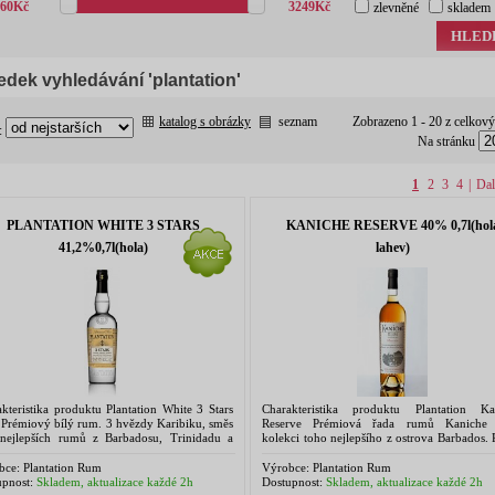
60
Kč
3249
Kč
zlevněné
skladem
HLED
edek vyhledávání 'plantation'
katalog s obrázky
seznam
Zobrazeno 1 - 20 z celkov
:
Na stránku
1
2
3
4
|
Dal
PLANTATION WHITE 3 STARS
KANICHE RESERVE 40% 0,7l(hol
41,2%0,7l(hola)
lahev)
kteristika produktu Plantation White 3 Stars
Charakteristika produktu Plantation Ka
 Prémiový bílý rum. 3 hvězdy Karibiku, směs
Reserve Prémiová řada rumů Kaniche 
 nejlepších rumů z Barbadosu, Trinidadu a
kolekci toho nejlepšího z ostrova Barbados
ajky. Nová hvězda na obzoru, směs
Plantation a Kaniche vyrábí společnost C
řených a...
Ferrand, což je...
bce:
Plantation Rum
Výrobce:
Plantation Rum
pnost:
Skladem, aktualizace každé 2h
Dostupnost:
Skladem, aktualizace každé 2h