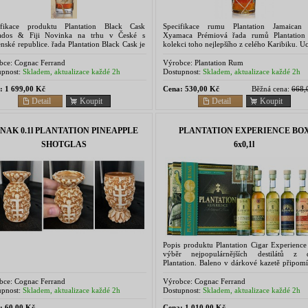
ifikace produktu Plantation Black Cask
Specifikace rumu Plantation Jamaica
ados & Fiji Novinka na trhu v České s
Xyamaca Prémiová řada rumů Plantation 
nské republice. řada Plantation Black Cask je
kolekci toho nejlepšího z celého Karibiku. U
dně určen pouze pro Německý trh. V
řada nabízí pečlivě vybraný a ucelený kom
ní, již třetí...
který je vhodný...
bce:
Cognac Ferrand
Výrobce:
Plantation Rum
pnost:
Skladem, aktualizace každé 2h
Dostupnost:
Skladem, aktualizace každé 2h
:
1 699,00 Kč
Cena:
530,00 Kč
Běžná cena:
668,
Detail
Koupit
Detail
Koupit
NAK 0.1l PLANTATION PINEAPPLE
PLANTATION EXPERIENCE BO
SHOTGLAS
6x0,1l
Popis produktu Plantation Cigar Experienc
výběr nejpopulárnějších destilátů z
Plantation. Baleno v dárkové kazetě připomí
boxy na doutníky. Sada obsahuje 6 lahviček
...
bce:
Cognac Ferrand
Výrobce:
Cognac Ferrand
pnost:
Skladem, aktualizace každé 2h
Dostupnost:
Skladem, aktualizace každé 2h
:
60,00 Kč
Cena:
1 010,00 Kč