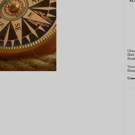
PL
Chara
Dark
Dou
Trin
Franc
Výro
Dostu
Cena