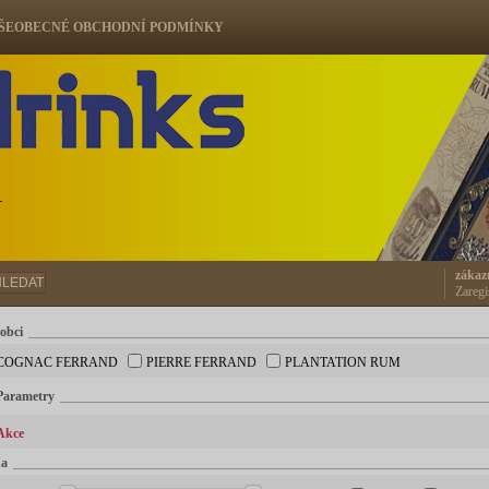
ŠEOBECNÉ OBCHODNÍ PODMÍNKY
ů
zákaz
HLEDAT
Zaregi
obci
COGNAC FERRAND
PIERRE FERRAND
PLANTATION RUM
Parametry
Akce
na