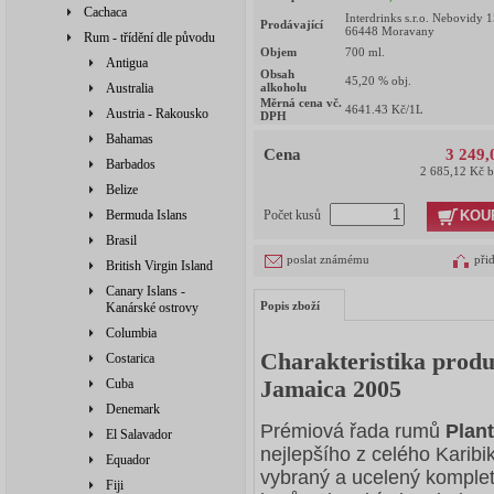
Cachaca
Interdrinks s.r.o. Nebovidy 
Prodávající
66448 Moravany
Rum - třídění dle původu
Objem
700
ml.
Antigua
Obsah
45,20
% obj.
Australia
alkoholu
Měrná cena vč.
4641.43
Kč/1L
Austria - Rakousko
DPH
Bahamas
Cena
3 249,
Barbados
2 685,12 Kč 
Belize
KOU
Bermuda Islans
Počet kusů
Brasil
poslat známému
při
British Virgin Island
Canary Islans -
Popis zboží
Kanárské ostrovy
Columbia
Charakteristika prod
Costarica
Jamaica 2005
Cuba
Denemark
Prémiová řada rumů
Plant
El Salavador
nejlepšího z celého Karibi
Equador
vybraný a ucelený komplet
Fiji