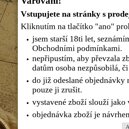
Varování!
Vstupujete na stránky s prode
Kliknutím na tlačítko "ano" proh
jsem starší 18ti let, seznám
Obchodními podmínkami.
nepřipustím, aby převzala z
datům osoba nezpůsobilá, či 
do již odeslané objednávky n
pouze ji zrušit.
vystavené zboží slouží jako
objednávka zboží je návrhe