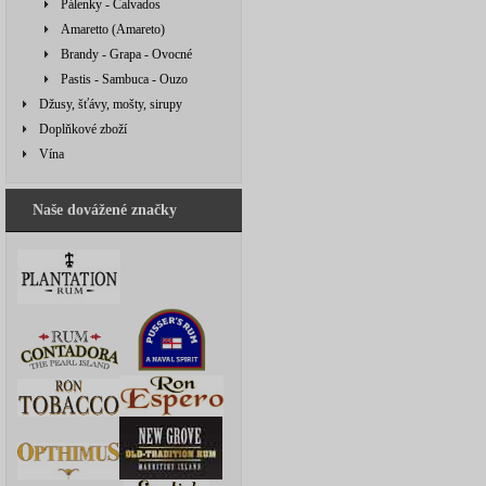
Pálenky - Calvados
Amaretto (Amareto)
Brandy - Grapa - Ovocné
Pastis - Sambuca - Ouzo
Džusy, šťávy, mošty, sirupy
Doplňkové zboží
Vína
Naše dovážené značky