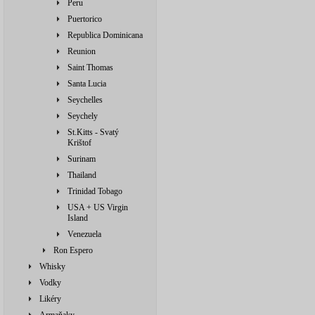
Peru
Puertorico
Republica Dominicana
Reunion
Saint Thomas
Santa Lucia
Seychelles
Seychely
St.Kitts - Svatý
Krištof
Surinam
Thailand
Trinidad Tobago
USA + US Virgin
Island
Venezuela
Ron Espero
Whisky
Vodky
Likéry