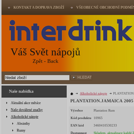
KONTAKT A DOPRAVA ZBOŽÍ
VŠEOBECNÉ OBCHODNÍ PODMÍ
Váš Svět nápojů
Zpět - Back
HLEDAT
Naše nabídka
Alkoholické nápoje
PLANTATION.J
PLANTATION.JAMAICA 2005 4
Aktuální akce měsíce
Naše dovážené značky
Výrobce
Plantation Rum
Alkoholické nápoje
Kód produktu
10965
Absinthy
EAN kód
3460410530233
Rumy
Dostupnost
Skladem, aktualizace každé 