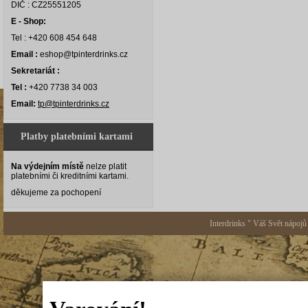
DIČ : CZ25551205
E - Shop:
Tel : +420 608 454 648
Email :
eshop@tpinterdrinks.cz
Sekretariát :
Tel :
+420 7738 34 003
Email:
tp@tpinterdrinks.cz
Platby platebními kartami
Na výdejním místě
nelze platit
platebními či kreditními kartami.
děkujeme za pochopení
Interdrinks " Váš Svět nápojů