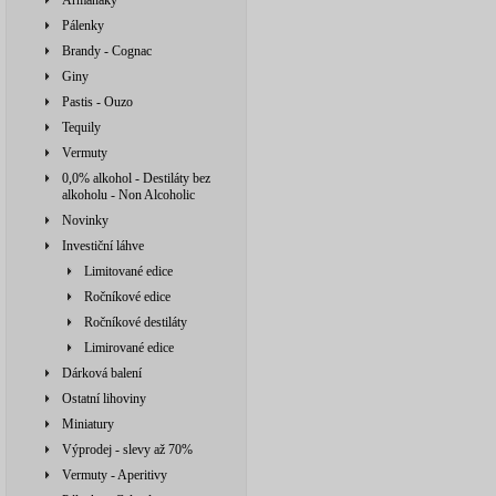
Armaňaky
Pálenky
Brandy - Cognac
Giny
Pastis - Ouzo
Tequily
Vermuty
0,0% alkohol - Destiláty bez
alkoholu - Non Alcoholic
Novinky
Investiční láhve
Limitované edice
Ročníkové edice
Ročníkové destiláty
Limirované edice
Dárková balení
Ostatní lihoviny
Miniatury
Výprodej - slevy až 70%
Vermuty - Aperitivy