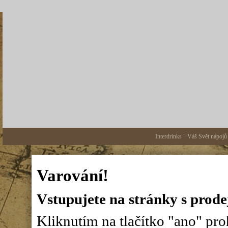
Interdrinks " Váš Svět nápojů
Varování!
Vstupujete na stránky s prode
Kliknutím na tlačítko "ano" proh