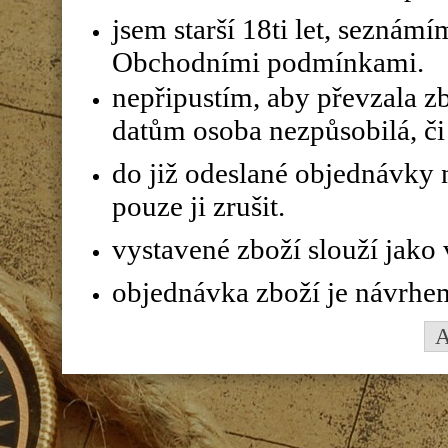
jsem starší 18ti let, seznám
Obchodními podmínkami.
nepřipustím, aby převzala z
datům osoba nezpůsobilá, či 
do již odeslané objednávky n
pouze ji zrušit.
vystavené zboží slouží jako
objednávka zboží je návrhe