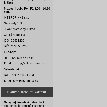
E-Shop
Pracovní doba Po - Pá 8.00 - 14:30
hod.
INTERDRINKS s.r.o.
Nebovidy 153
66448 Moravany u Brna
Česká republika
IČO : 25551205
DIČ : CZ25551205
E - Shop:
Tel : +420 608 454 648
Email :
eshop@tpinterdrinks.cz
Sekretariát :
Tel :
+420 7738 34 003
Email:
tp@tpinterdrinks.cz
Platby platebními kartami
Na výdejním místě
nelze platit
platebními či kreditními kartami.