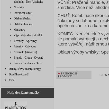
alkoholu - Non Alcoholic
VŮNĚ: Pražené mandle, šť
zmrzlina. Více než lahodn
Novinky
Investiční láhve
CHUŤ: Kombinace skořicov
Dárková balení
čokolády se lahodně rozpl
Ostatní lihoviny
opečená vanilka a karame
Miniatury
KONEC: Neuvěřitelně vyvá
Výprodej - slevy až 70%
se pomalu vytrácejí a nec
Vermuty - Aperitivy
které vytvářejí nádhernou
Pálenky - Calvados
Oblast výroby whisky: Spe
Amaretto (Amareto)
Brandy - Grapa - Ovocné
Pastis - Sambuca - Ouzo
Džusy, šťávy, mošty, sirupy
PŘEDCHOZÍ
Doplňkové zboží
GLEN M
PRODUKT
Vína
Naše dovážené značky