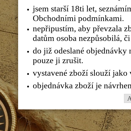
jsem starší 18ti let, seznám
Obchodními podmínkami.
nepřipustím, aby převzala z
datům osoba nezpůsobilá, či 
do již odeslané objednávky n
pouze ji zrušit.
vystavené zboží slouží jako
objednávka zboží je návrhe