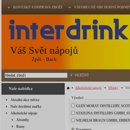
KONTAKT A DOPRAVA ZBOŽÍ
VŠEOBECNÉ OBCHODNÍ PODMÍ
Váš Svět nápojů
Zpět - Back
HLEDAT
Alkoholické nápoje
Whisky
Whi
Naše nabídka
Výrobci
Aktuální akce měsíce
GLEN MORAY DISTILLERY, SCO
Naše dovážené značky
Alkoholické nápoje
ST.KILINA DISTILLERS GMBH, 
Absinthy
WILHELM BRAUN GMBH, ERBE
Rumy
Parametry