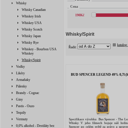
Whisky
Cena
Whisky Canadian
190
Kč
Whiskey Irish
Whiskey USA
Whisky Scotch
Whisky/Spirit
Whisky Japan
Whisky Rye
katalog
Řadit:
Whiskey - Bourbon USA
Whiskey
Whisky/Spirit
Vodky
Likéry
BUD SPENCER LEGEND 49% 0,7l (h
Armaňaky
Pálenky
Brandy - Cognac
Giny
Pastis - Ouzo
Tequily
Vermuty
Specifikace výrobku Bus Spencer - The Le
Whisky V jeho filmech bojuje náš hrdi
0,0% alkohol - Destiláty bez
Spencer po celém světě za právo a spraved