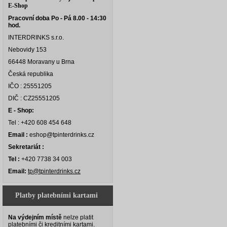
E-Shop
Pracovní doba Po - Pá 8.00 - 14:30
hod.
INTERDRINKS s.r.o.
Nebovidy 153
66448 Moravany u Brna
Česká republika
IČO : 25551205
DIČ : CZ25551205
E - Shop:
Tel : +420 608 454 648
Email :
eshop@tpinterdrinks.cz
Sekretariát :
Tel :
+420 7738 34 003
Email:
tp@tpinterdrinks.cz
Platby platebními kartami
Na výdejním místě
nelze platit
platebními či kreditními kartami.