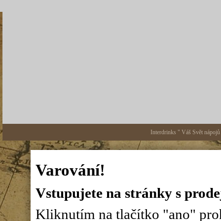
Interdrinks " Váš Svět nápojů
Varování!
Vstupujete na stránky s prode
Kliknutím na tlačítko "ano" proh