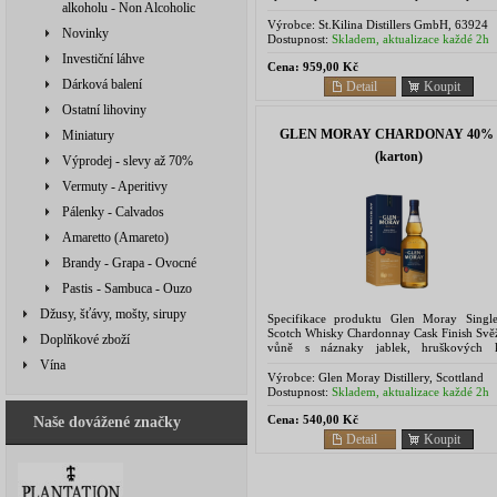
alkoholu - Non Alcoholic
Beze strachu a nekonvenčně likviduje v
darebáky a...
Výrobce:
St.Kilina Distillers GmbH, 63924
Novinky
Rüdenau, Deutschland
Dostupnost:
Skladem, aktualizace každé 2h
Investiční láhve
Cena:
959,00 Kč
Dárková balení
Detail
Koupit
Ostatní lihoviny
GLEN MORAY CHARDONAY 40% 0
Miniatury
(karton)
Výprodej - slevy až 70%
Vermuty - Aperitivy
Pálenky - Calvados
Amaretto (Amareto)
Brandy - Grapa - Ovocné
Pastis - Sambuca - Ouzo
Džusy, šťávy, mošty, sirupy
Specifikace produktu Glen Moray Singl
Scotch Whisky Chardonnay Cask Finish Svěží
Doplňkové zboží
vůně s náznaky jablek, hruškových k
čerstvého limetkového koláče a žvý
Vína
blednoucí ve vůni...
Výrobce:
Glen Moray Distillery, Scottland
Dostupnost:
Skladem, aktualizace každé 2h
Cena:
540,00 Kč
Naše dovážené značky
Detail
Koupit