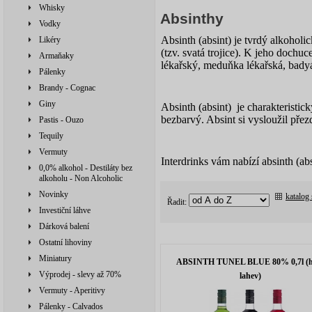
Whisky
Absinthy
Vodky
Absinth (absint) je tvrdý alkohol
Likéry
(tzv. svatá trojice). K jeho dochuc
Armaňaky
lékařský, meduňka lékařská, badyá
Pálenky
Brandy - Cognac
Giny
Absinth (absint) je charakteristic
bezbarvý. Absint si vysloužil pře
Pastis - Ouzo
Tequily
Vermuty
Interdrinks vám nabízí absinth (
0,0% alkohol - Destiláty bez
alkoholu - Non Alcoholic
Novinky
katalog
Řadit:
Investiční láhve
Dárková balení
Ostatní lihoviny
Miniatury
ABSINTH TUNEL BLUE 80% 0,7l (h
Výprodej - slevy až 70%
lahev)
Vermuty - Aperitivy
Pálenky - Calvados