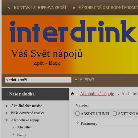
KONTAKT A DOPRAVA ZBOŽÍ
VŠEOBECNÉ OBCHODNÍ PODMÍ
Váš Svět nápojů
Zpět - Back
HLEDAT
Alkoholické nápoje
Absinthy
Naše nabídka
Výrobci
Aktuální akce měsíce
Naše dovážené značky
ABSINTH TUNEL
ANTONIO 
Alkoholické nápoje
Parametry
Absinthy
Rumy