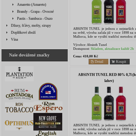
Amaretto (Amareto)
Brandy - Grapa - Ovocné
Pastis - Sambuca - Ouzo
Džusy, šťávy, mošty, sirupy
ABSINTH TUNEL je jednou z nejstarších 
Doplňkové zboží
na světě, výroba začala již v roce 1898 na 
Mallorca, kde se vyrábí tradiční metodou d
Vína
O jeho vyjímečné kvalitě svědčí četná oce
v...
Výrobce:
Absinth Tunel
Dostupnost:
Skladem, aktualizace každé 2h
Naše dovážené značky
Cena:
410,00 Kč
Detail
Koupit
ABSINTH TUNEL RED 80% 0,7l (h
lahev)
ABSINTH TUNEL je jednou z nejstarších 
na světě, výroba začala již v roce 1898 na 
Mallorca, kde se vyrábí tradiční metodou d