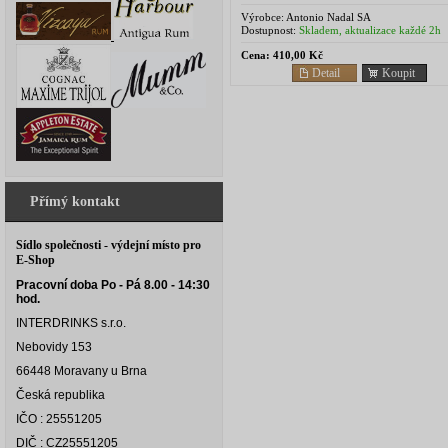
O jeho vyjímečné kvalitě svědčí četná oce
v...
Výrobce:
Antonio Nadal SA
Dostupnost:
Skladem, aktualizace každé 2h
Cena:
410,00 Kč
Detail
Koupit
Přímý kontakt
Sídlo společnosti - výdejní místo pro
E-Shop
Pracovní doba Po - Pá 8.00 - 14:30
hod.
INTERDRINKS s.r.o.
Nebovidy 153
66448 Moravany u Brna
Česká republika
IČO : 25551205
DIČ : CZ25551205