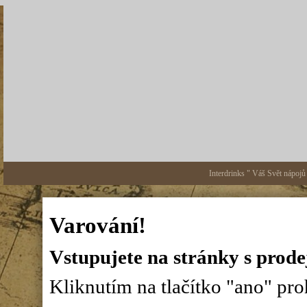
Interdrinks " Váš Svět nápojů
Varování!
Vstupujete na stránky s prode
Kliknutím na tlačítko "ano" proh