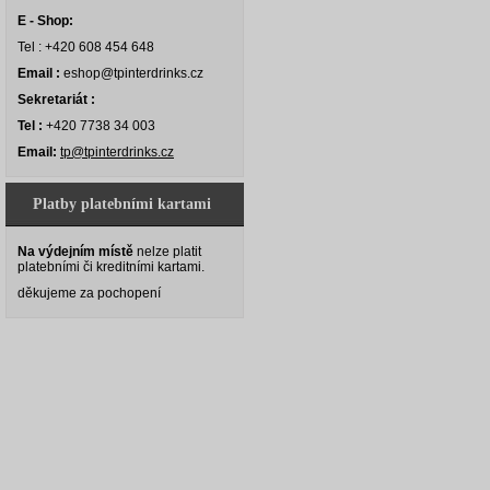
E - Shop:
Tel : +420 608 454 648
Email :
eshop@tpinterdrinks.cz
Sekretariát :
Tel :
+420 7738 34 003
Email:
tp@tpinterdrinks.cz
Platby platebními kartami
Na výdejním místě
nelze platit
platebními či kreditními kartami.
děkujeme za pochopení