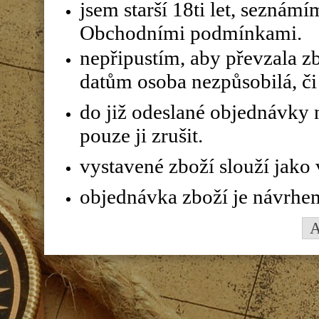
jsem starší 18ti let, seznám
Obchodními podmínkami.
nepřipustím, aby převzala z
datům osoba nezpůsobilá, či 
do již odeslané objednávky n
pouze ji zrušit.
vystavené zboží slouží jako
objednávka zboží je návrhe