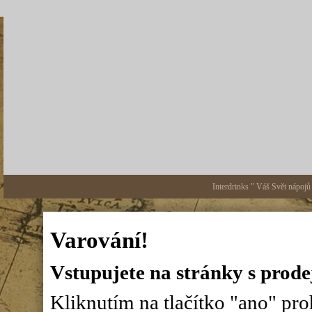
Interdrinks " Váš Svět nápojů
Varování!
Vstupujete na stránky s prode
Kliknutím na tlačítko "ano" proh