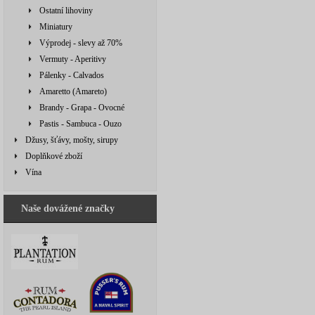
Ostatní lihoviny
Miniatury
Výprodej - slevy až 70%
Vermuty - Aperitivy
Pálenky - Calvados
Amaretto (Amareto)
Brandy - Grapa - Ovocné
Pastis - Sambuca - Ouzo
Džusy, šťávy, mošty, sirupy
Doplňkové zboží
Vína
Naše dovážené značky