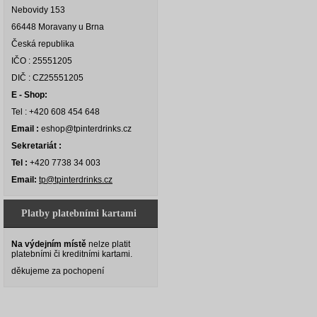
Nebovidy 153
66448 Moravany u Brna
Česká republika
IČO : 25551205
DIČ : CZ25551205
E - Shop:
Tel : +420 608 454 648
Email :
eshop@tpinterdrinks.cz
Sekretariát :
Tel :
+420 7738 34 003
Email:
tp@tpinterdrinks.cz
Platby platebními kartami
Na výdejním místě
nelze platit
platebními či kreditními kartami.
děkujeme za pochopení