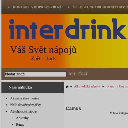
KONTAKT A DOPRAVA ZBOŽÍ
VŠEOBECNÉ OBCHODNÍ PODMÍ
Váš Svět nápojů
Zpět - Back
HLEDAT
Alkoholické nápoje
Brandy - Cogna
Naše nabídka
Aktuální akce měsíce
Naše dovážené značky
Camus
Alkoholické nápoje
V této katego
Absinthy
Rumy