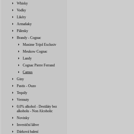
Whisky
Vodky
Likéry
Armaňaky
Pálenky
Brandy - Cognac
Maxime Trijol Exclusiv
Meukow Cognac
Landy
Cognac Pierre Ferrand
Camus
Giny
Pastis - Ouzo
Tequily
Vermuty
0,0% alkohol - Destiláty bez
alkoholu - Non Alcoholic
Novinky
Investiční láhve
Dárková balení