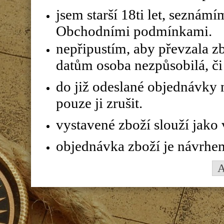
jsem starší 18ti let, seznám
Obchodními podmínkami.
nepřipustím, aby převzala z
datům osoba nezpůsobilá, či 
do již odeslané objednávky n
pouze ji zrušit.
vystavené zboží slouží jako
objednávka zboží je návrhe