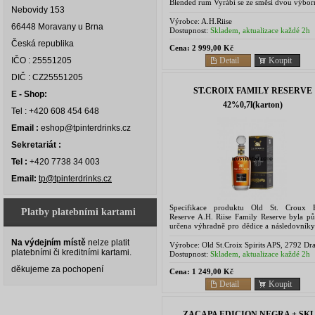
Blended rum Vyrábí se ze směsi dvou výbor
Nebovidy 153
kvalitních rumů, které pocházejí z Americký
Výrobce:
A.H.Riise
66448 Moravany u Brna
Dostupnost:
Skladem, aktualizace každé 2h
Česká republika
Cena:
2 999,00 Kč
Detail
Koupit
IČO : 25551205
DIČ : CZ25551205
ST.CROIX FAMILY RESERVE
E - Shop:
42%0,7l(karton)
Tel : +420 608 454 648
Email :
eshop@tpinterdrinks.cz
Sekretariát :
Tel :
+420 7738 34 003
Email:
tp@tpinterdrinks.cz
Specifikace produktu Old St. Croux 
Platby platebními kartami
Reserve A.H. Riise Family Reserve byla p
určena výhradně pro dědice a následovníky
Riiseho a tradičně se podávala pouze jednou
Na výdejním místě
nelze platit
let při setkání...
Výrobce:
Old St.Croix Spirits APS, 2792 Dr
platebními či kreditními kartami.
Denmark
Dostupnost:
Skladem, aktualizace každé 2h
děkujeme za pochopení
Cena:
1 249,00 Kč
Detail
Koupit
ZACAPA EDICION NEGRA + SK