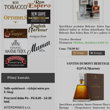
Specifikace produktu Relicario Solera Supe
dárkové balení se dvěma skleničkama Vyni
Relicario Ron Solera Rum 10 let z palírny 
Alkohol SA. Relicario Solera Rum stařený 10 
Výrobce:
Beveland
Dostupnost:
Skladem, aktualizace každé 2h
Cena:
750,00 Kč
Detail
Koupit
SANTOS DUMONT HERITAGE
43,8%0,7l(karton)
Přímý kontakt
Sídlo společnosti - výdejní místo pro
E-Shop
Pracovní doba Po - Pá 8.00 - 14:30
hod.
Specifikace produktu Santos Dumont Hors 
INTERDRINKS s.r.o.
Heritage - Ultraprémiový limitovaný bra