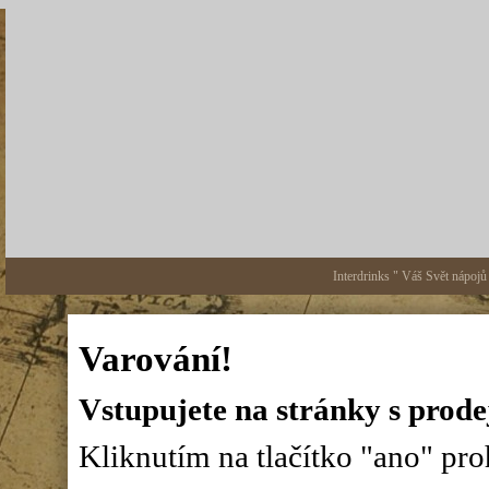
Interdrinks " Váš Svět nápojů
Varování!
Vstupujete na stránky s prode
Kliknutím na tlačítko "ano" proh