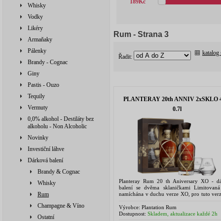
189
Kč
Whisky
Vodky
Likéry
Rum
- Strana 3
Armaňaky
Pálenky
katalog
Řadit:
Brandy - Cognac
Giny
Pastis - Ouzo
Tequily
PLANTERAY 20th ANNIV 2xSKLO 
Vermuty
0.7l
0,0% alkohol - Destiláty bez
alkoholu - Non Alcoholic
Novinky
Investiční láhve
Dárková balení
Brandy & Cognac
Planteray Rum 20 th Aniversary XO - d
Whisky
balení se dvěma sklaničkami Limitovaná
namíchána v duchu verze XO, pro tuto verz
Rum
požity vybrané nejstrší rumy ze s
Champagne & Víno
zámku Château de...
Výrobce:
Plantation Rum
Dostupnost:
Skladem, aktualizace každé 2h
Ostatní