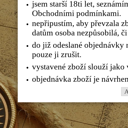
jsem starší 18ti let, seznám
Obchodními podmínkami.
nepřipustím, aby převzala z
datům osoba nezpůsobilá, či 
do již odeslané objednávky n
pouze ji zrušit.
vystavené zboží slouží jako
objednávka zboží je návrhe