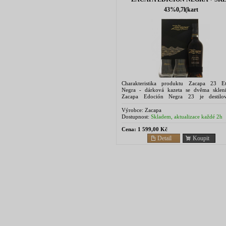
43%0,7l(kart
Charakteristika produktu Zacapa 23 Et
Negra - dárková kazeta se dvěma sklen
Zacapa Edoción Negra 23 je destilo
fermentovaného čistého panenského s
cukrové třtiny. Zraje systémem...
Výrobce:
Zacapa
Dostupnost:
Skladem, aktualizace každé 2h
Cena:
1 599,00 Kč
Detail
Koupit