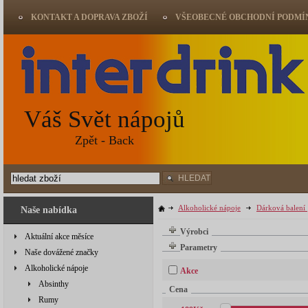
KONTAKT A DOPRAVA ZBOŽÍ
VŠEOBECNÉ OBCHODNÍ PODMÍ
Váš Svět nápojů
Zpět - Back
HLEDAT
Alkoholické nápoje
Dárková balení
Naše nabídka
Výrobci
Aktuální akce měsíce
Parametry
Naše dovážené značky
Alkoholické nápoje
Akce
Absinthy
Cena
Rumy