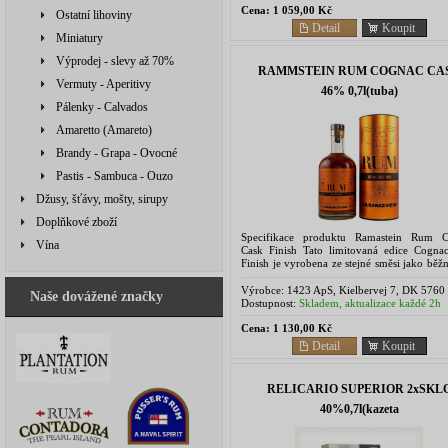
Cena:
1 059,00 Kč
Ostatní lihoviny
Detail
Koupit
Miniatury
Výprodej - slevy až 70%
RAMMSTEIN RUM COGNAC CA
Vermuty - Aperitivy
46% 0,7l(tuba)
Pálenky - Calvados
Amaretto (Amareto)
Brandy - Grapa - Ovocné
Pastis - Sambuca - Ouzo
Džusy, šťávy, mošty, sirupy
Doplňkové zboží
Specifikace produktu Ramastein Rum 
Vína
Cask Finish Tato limitovaná edice Cogna
Finish je vyrobena ze stejné směsi jako bě
Rammstein, a proto obsahuje rum z Ja
Trinidadu a...
Výrobce:
1423 ApS, Kielbervej 7, DK 5760
Naše dovážené značky
Ringe, Denemark
Dostupnost:
Skladem, aktualizace každé 2h
Cena:
1 130,00 Kč
Detail
Koupit
RELICARIO SUPERIOR 2xSKL
40%0,7l(kazeta