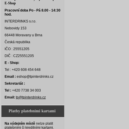
E-Shop
Pracovní doba Po - Pá 8.00 - 14:30
hod.
INTERDRINKS s.r.o.
Nebovidy 153
66448 Moravany u Brna
Česká republika
IČO : 25551205
DIČ : CZ25551205
E - Shop:
Tel : +420 608 454 648
Email :
eshop@tpinterdrinks.cz
Sekretariát :
Tel :
+420 7738 34 003
Email:
tp@tpinterdrinks.cz
Platby platebními kartami
Na výdejním místě
nelze platit
platebními či kreditními kartami.