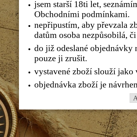
jsem starší 18ti let, seznám
Obchodními podmínkami.
nepřipustím, aby převzala z
datům osoba nezpůsobilá, či 
do již odeslané objednávky n
pouze ji zrušit.
vystavené zboží slouží jako
objednávka zboží je návrhe