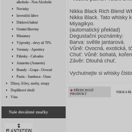
alkoholu - Non Alcoholic
Novinky
Nikka Black Rich Blend Wh
Investiční láhve
Nikka Black. Tato whisky k
Dárková balení
Miyagikyo.
(automatický překlad)
Ostatní lihoviny
Degustační poznámky:
Miniatury
Barva: světle jantarová.
Výprodej - slevy až 70%
Vůně: Ovocná, exotická, tó
Vermuty - Aperitivy
Chuť: Vůně: bohatá, kořeně
Pálenky - Calvados
Závěr: Dlouhá chuť.
Amaretto (Amareto)
Brandy - Grapa - Ovocné
Vychutnejte si whisky čist
Pastis - Sambuca - Ouzo
Džusy, šťávy, mošty, sirupy
Doplňkové zboží
PŘEDCHOZÍ
NIKKA BLA
PRODUKT
Vína
Naše dovážené značky