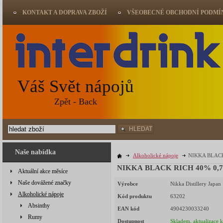
KONTAKT A DOPRAVA ZBOŽÍ
VŠEOBECNÉ OBCHODNÍ PODMÍ
Váš Svět nápojů
Zpět - Back
HLEDAT
Naše nabídka
Alkoholické nápoje
NIKKA BLACK 
NIKKA BLACK RICH 40% 0,7l (
Aktuální akce měsíce
Naše dovážené značky
Výrobce
Nikka Distillery Japan
Alkoholické nápoje
Kód produktu
63202
Absinthy
EAN kód
4904230033240
Rumy
Dostupnost
Skladem, aktualizace 