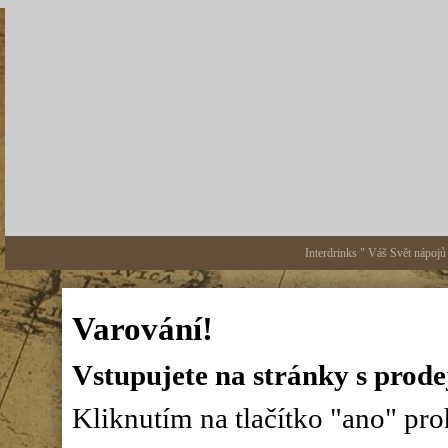
Interdrinks " Váš Svět nápojů
Varování!
Vstupujete na stránky s prode
Kliknutím na tlačítko "ano" proh