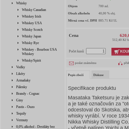
Whisky
Objem
700
ml.
Whisky Canadian
Obsah alkoholu
40,00
% obj.
Whiskey Irish
Měrná cena vč. DPH
885.71
Kč/1L
Whiskey USA
Whisky Scotch
Cena
620,
Whisky Japan
512,40 Kč 
Whisky Rye
Whiskey - Bourbon USA
KOU
Počet kusů
Whiskey
Whisky/Spirit
poslat známému
při
Vodky
Likéry
Popis zboží
Diskuse
Armaňaky
Pálenky
Specifikace produktu
Brandy - Cognac
Masataka Taketsuru je zak
Giny
a je také označován za "o
Pastis - Ouzo
odcestoval do Skotska, aby
Tequily
whisky vyrábí. V roce 1934
Vermuty
Nikka Whisky Distilling Co.
0,0% alkohol - Destiláty bez
- včetně palíren Yoichi a M