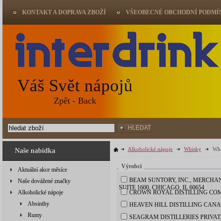
KONTAKT A DOPRAVA ZBOŽÍ
VŠEOBECNÉ OBCHODNÍ PODMÍ
Váš Svět nápojů
Zpět - Back
HLEDAT
Alkoholické nápoje
Whisky
Whi
Naše nabídka
Výrobci
Aktuální akce měsíce
BEAM SUNTORY, INC., MERCHAN
Naše dovážené značky
SUITE 1600, CHICAGO, IL 60654
Alkoholické nápoje
CROWN ROYAL DISTILLING CO
Absinthy
HEAVEN HILL DISTILLING CANA
Rumy
SEAGRAM DISTILLERIES PRIVA