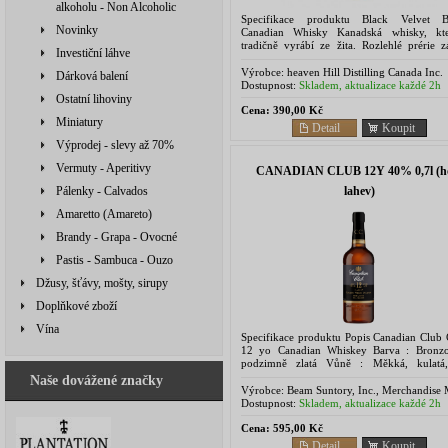
alkoholu - Non Alcoholic
Specifikace produktu Black Velvet B
Novinky
Canadian Whisky Kanadská whisky, kt
tradičně vyrábí ze žita. Rozlehlé prérie z
Investiční láhve
Kanady poskytují ideální podmínky pro pěs
žita. Palírna...
Výrobce:
heaven Hill Distilling Canada Inc.
Dárková balení
Lethbridge, Alberta, Canada
Dostupnost:
Skladem, aktualizace každé 2h
Ostatní lihoviny
Cena:
390,00 Kč
Miniatury
Detail
Koupit
Výprodej - slevy až 70%
Vermuty - Aperitivy
CANADIAN CLUB 12Y 40% 0,7l (h
lahev)
Pálenky - Calvados
Amaretto (Amareto)
Brandy - Grapa - Ovocné
Pastis - Sambuca - Ouzo
Džusy, šťávy, mošty, sirupy
Doplňkové zboží
Vína
Specifikace produktu Popis Canadian Club C
12 yo Canadian Whiskey Barva : Bronz
podzimně zlatá Vůně : Měkká, kulatá
vyvážená a krémová. Ovocná a pevná 
Naše dovážené značky
Jemná kořenitost a...
Výrobce:
Beam Suntory, Inc., Merchandise 
222 W. Merchandise Mart Plaza, Suite 1600,
Dostupnost:
Skladem, aktualizace každé 2h
Chicago, IL 60654
Cena:
595,00 Kč
Detail
Koupit