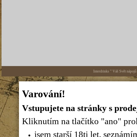
Interdrinks " Váš Svět nápojů
Varování!
Vstupujete na stránky s prode
Kliknutím na tlačítko "ano" proh
jsem starší 18ti let, seznám