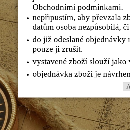
Obchodními podmínkami.
nepřipustím, aby převzala z
datům osoba nezpůsobilá, či 
do již odeslané objednávky n
pouze ji zrušit.
vystavené zboží slouží jako
objednávka zboží je návrhe