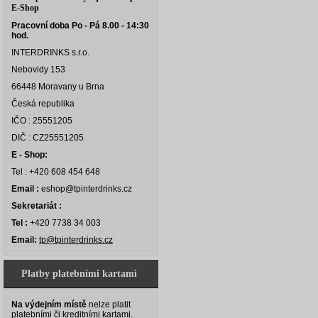
E-Shop
Pracovní doba Po - Pá 8.00 - 14:30
hod.
INTERDRINKS s.r.o.
Nebovidy 153
66448 Moravany u Brna
Česká republika
IČO : 25551205
DIČ : CZ25551205
E - Shop:
Tel : +420 608 454 648
Email :
eshop@tpinterdrinks.cz
Sekretariát :
Tel :
+420 7738 34 003
Email:
tp@tpinterdrinks.cz
Platby platebními kartami
Na výdejním místě
nelze platit
platebními či kreditními kartami.