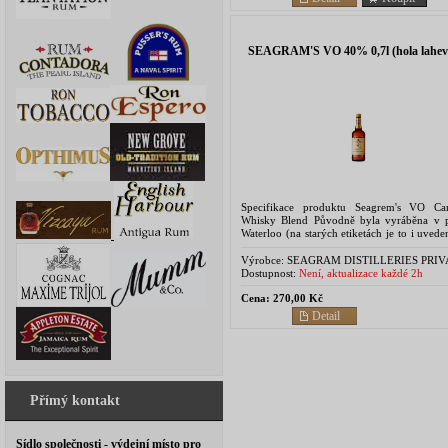
SEAGRAM'S VO 40% 0,7l (hola lahev
Specifikace produktu Seagrem's VO Ca
Whisky Blend Původně byla vyráběna v p
Waterloo (na starých etiketách je to i uvede
míchána až z 30 kanadských whisky
dochucení se...
Výrobce:
SEAGRAM DISTILLERIES PRIV
LIMITED,104 ASHOKA ESTATEBARAK
Dostupnost:
Není, aktualizace každé 2h
ROAD NEW DELHI DL 110001 IN.USA
Cena:
270,00 Kč
Detail
Přímý kontakt
Sídlo společnosti - výdejní místo pro