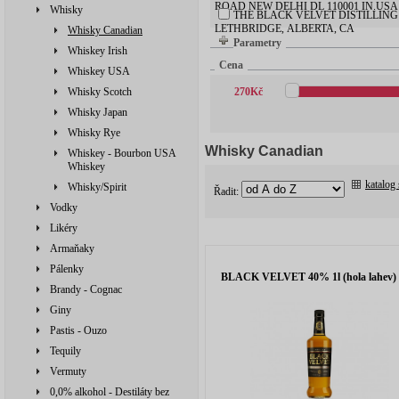
ROAD NEW DELHI DL 110001 IN.USA
Whisky
THE BLACK VELVET DISTILLING
LETHBRIDGE, ALBERTA, CA
Whisky Canadian
Parametry
Whiskey Irish
Cena
Whiskey USA
Whisky Scotch
270
Kč
Whisky Japan
Whisky Rye
Whisky Canadian
Whiskey - Bourbon USA
Whiskey
katalog
Whisky/Spirit
Řadit:
Vodky
Likéry
Armaňaky
Pálenky
BLACK VELVET 40% 1l (hola lahev)
Brandy - Cognac
Giny
Pastis - Ouzo
Tequily
Vermuty
0,0% alkohol - Destiláty bez