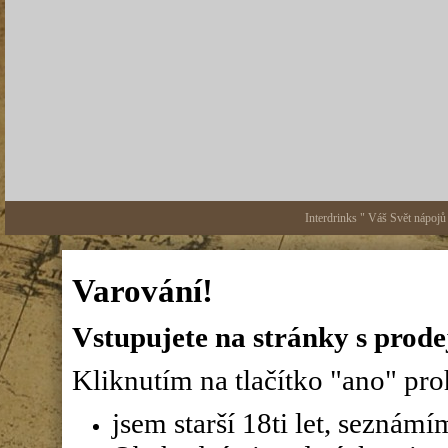
Interdrinks " Váš Svět nápojů
Varování!
Vstupujete na stránky s prode
Kliknutím na tlačítko "ano" proh
jsem starší 18ti let, seznám