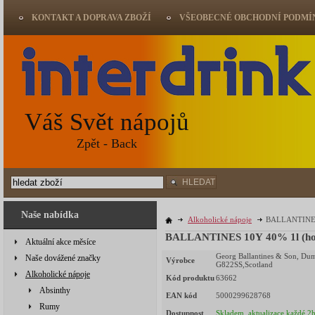
KONTAKT A DOPRAVA ZBOŽÍ
VŠEOBECNÉ OBCHODNÍ PODMÍ
Váš Svět nápojů
Zpět - Back
HLEDAT
Naše nabídka
Alkoholické nápoje
BALLANTINES 
BALLANTINES 10Y 40% 1l (ho
Aktuální akce měsíce
Georg Ballantines & Son, Du
Naše dovážené značky
Výrobce
G822SS,Scotland
Alkoholické nápoje
Kód produktu
63662
Absinthy
EAN kód
5000299628768
Rumy
Dostupnost
Skladem, aktualizace každé 2