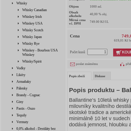
Whisky
Objem
1000
ml.
Whisky Canadian
Obsah
40,00
% obj.
alkoholu
Whiskey Irish
Měrná cena
749.00
Kč/1L
Whiskey USA
vč. DPH
Whisky Scotch
Cena
749,
Whisky Japan
619,01 Kč 
Whisky Rye
Whiskey - Bourbon USA
KOU
Počet kusů
Whiskey
Whisky/Spirit
poslat známému
při
Vodky
Likéry
Popis zboží
Diskuse
Armaňaky
Pálenky
Popis produktu – Bal
Brandy - Cognac
Ballantine’s 10letá whisky
Giny
milovníky kvalitního destilá
Pastis - Ouzo
skotské tradice a americké
Tequily
minimálně 10 let v sudech 
Vermuty
dodává jemnost, hloubku a
0,0% alkohol - Destiláty bez