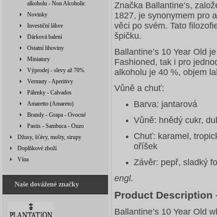
alkoholu - Non Alcoholic
Značka Ballantine’s, zalo
1827, je synonymem pro au
Novinky
věci po svém. Tato filozof
Investiční láhve
špičku.
Dárková balení
Ostatní lihoviny
Ballantine’s 10 Year Old je 
Miniatury
Fashioned, tak i pro jedn
Výprodej - slevy až 70%
alkoholu je 40 %, objem la
Vermuty - Aperitivy
Vůně a chuť:
Pálenky - Calvados
Barva: jantarová
Amaretto (Amareto)
Brandy - Grapa - Ovocné
Vůně: hnědý cukr, du
Pastis - Sambuca - Ouzo
Chuť: karamel, tropi
Džusy, šťávy, mošty, sirupy
oříšek
Doplňkové zboží
Vína
Závěr: pepř, sladký 
engl.
Naše dovážené značky
Product Description 
Ballantine’s 10 Year Old w