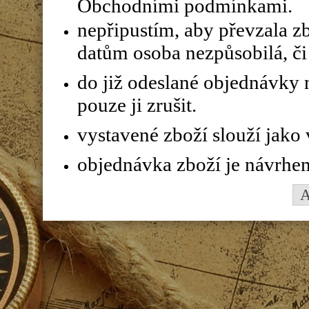
Obchodními podmínkami.
nepřipustím, aby převzala z
datům osoba nezpůsobilá, či 
do již odeslané objednávky n
pouze ji zrušit.
vystavené zboží slouží jako
objednávka zboží je návrhe