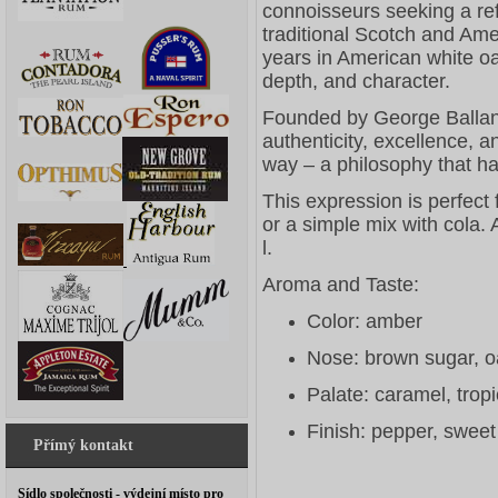
connoisseurs seeking a ref
traditional Scotch and Amer
years in American white oa
depth, and character.
Founded by George Ballant
authenticity, excellence, 
way – a philosophy that ha
This expression is perfect 
or a simple mix with cola. 
l.
Aroma and Taste:
Color: amber
Nose: brown sugar, oa
Palate: caramel, tropi
Finish: pepper, sweet
Přímý kontakt
Sídlo společnosti - výdejní místo pro