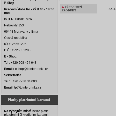
E-Shop
PŘEDCHOZÍ
BALL
Pracovní doba Po - Pá 8.00 - 14:30
PRODUKT
hod.
INTERDRINKS s.r.o.
Nebovidy 153
66448 Moravany u Brna
Česká republika
IČO : 25551205
DIČ : CZ25551205
E - Shop:
Tel : +420 608 454 648
Email :
eshop@tpinterdrinks.cz
Sekretariát :
Tel :
+420 7738 34 003
Email:
tp@tpinterdrinks.cz
Platby platebními kartami
Na výdejním místě
nelze platit
platebními či kreditními kartami.