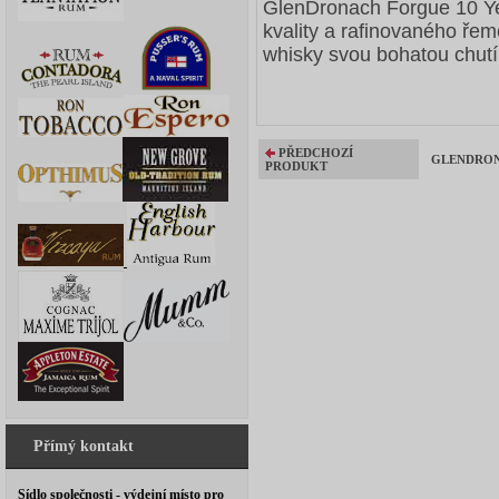
GlenDronach Forgue 10 Ye
kvality a rafinovaného ře
whisky svou bohatou chutí a
PŘEDCHOZÍ
GLENDRONA
PRODUKT
Přímý kontakt
Sídlo společnosti - výdejní místo pro