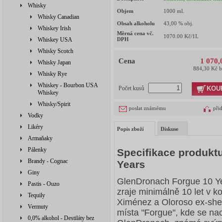
Whisky
Objem
1000
ml.
Whisky Canadian
Obsah alkoholu
43,00
% obj.
Whiskey Irish
Měrná cena vč.
1070.00
Kč/1L
Whiskey USA
DPH
Whisky Scotch
Cena
1 070,
Whisky Japan
884,30 Kč 
Whisky Rye
Whiskey - Bourbon USA
KOU
Počet kusů
Whiskey
Whisky/Spirit
poslat známému
při
Vodky
Likéry
Popis zboží
Diskuse
Armaňaky
Pálenky
Specifikace produkt
Brandy - Cognac
Years
Giny
GlenDronach Forgue 10 Yea
Pastis - Ouzo
zraje minimálně 10 let v 
Tequily
Ximénez a Oloroso ex-she
Vermuty
místa "Forgue", kde se nac
0,0% alkohol - Destiláty bez