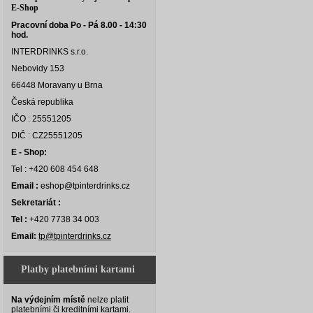
E-Shop
Pracovní doba Po - Pá 8.00 - 14:30
hod.
INTERDRINKS s.r.o.
Nebovidy 153
66448 Moravany u Brna
Česká republika
IČO : 25551205
DIČ : CZ25551205
E - Shop:
Tel : +420 608 454 648
Email :
eshop@tpinterdrinks.cz
Sekretariát :
Tel :
+420 7738 34 003
Email:
tp@tpinterdrinks.cz
Platby platebními kartami
Na výdejním místě
nelze platit
platebními či kreditními kartami.