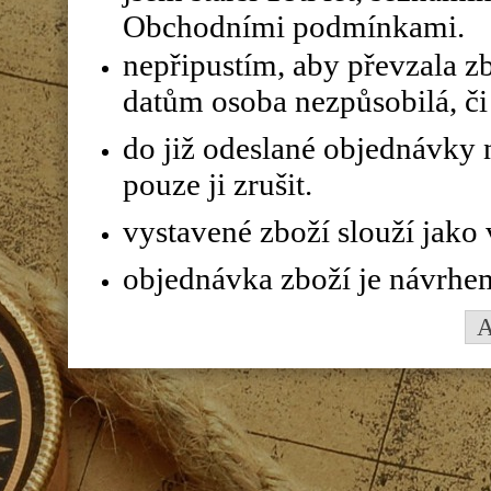
Obchodními podmínkami.
nepřipustím, aby převzala z
datům osoba nezpůsobilá, či 
do již odeslané objednávky n
pouze ji zrušit.
vystavené zboží slouží jako
objednávka zboží je návrhe