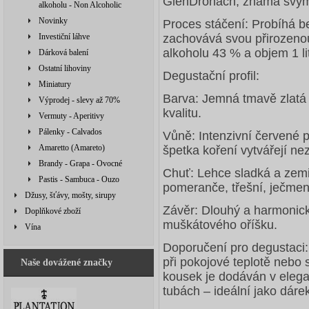
GlenDronach, známá svými 
alkoholu - Non Alcoholic
Novinky
Proces stáčení: Probíhá bez
Investiční láhve
zachovává svou přirozeno
alkoholu 43 % a objem 1 lit
Dárková balení
Ostatní lihoviny
Degustační profil:
Miniatury
Barva: Jemná tmavě zlatá b
Výprodej - slevy až 70%
kvalitu.
Vermuty - Aperitivy
Pálenky - Calvados
Vůně: Intenzivní červené 
Amaretto (Amareto)
špetka koření vytvářejí n
Brandy - Grapa - Ovocné
Chuť: Lehce sladká a zemi
Pastis - Sambuca - Ouzo
pomeranče, třešní, ječmen
Džusy, šťávy, mošty, sirupy
Závěr: Dlouhý a harmonic
Doplňkové zboží
muškátového oříšku.
Vína
Doporučení pro degustaci:
při pokojové teplotě nebo 
Naše dovážené značky
kousek je dodáván v eleg
tubách – ideální jako dárek