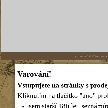
Interdrinks " Váš Svět nápojů
Varování!
Vstupujete na stránky s prode
Kliknutím na tlačítko "ano" proh
jsem starší 18ti let, seznám