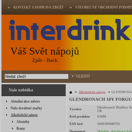
KONTAKT A DOPRAVA ZBOŽÍ
VŠEOBECNÉ OBCHODNÍ PODMÍ
Váš Svět nápojů
Zpět - Back
HLEDAT
Naše nabídka
Alkoholické nápoje
GLENDRONACH
GLENDRONACH 10Y FORGUE 4
Aktuální akce měsíce
Glendronach Distillery Sc
Naše dovážené značky
Výrobce
UK
Alkoholické nápoje
Kód produktu
63488
Absinthy
EAN kód
5060399686761
Rumy
Dostupnost
Skladem, aktualizace kaž