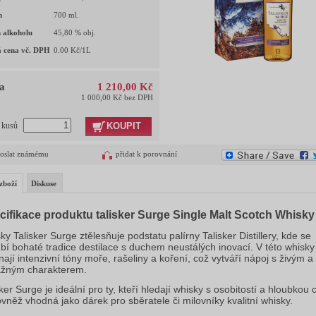
m
700
ml.
 alkoholu
45,80
% obj.
 cena vč. DPH
0.00
Kč/1L
a
1 210,00 Kč
1 000,00 Kč bez DPH
KOUPIT
t kusů
oslat známému
přidat k porovnání
zboží
Diskuse
cifikace produktu talisker Surge Single Malt Scotch Whisky
ky Talisker Surge ztělesňuje podstatu palírny Talisker Distillery, kde se
bí bohaté tradice destilace s duchem neustálých inovací. V této whisky
ínají intenzivní tóny moře, rašeliny a koření, což vytváří nápoj s živým a
žným charakterem.
ker Surge je ideální pro ty, kteří hledají whisky s osobitostí a hloubkou c
ovněž vhodná jako dárek pro sběratele či milovníky kvalitní whisky.