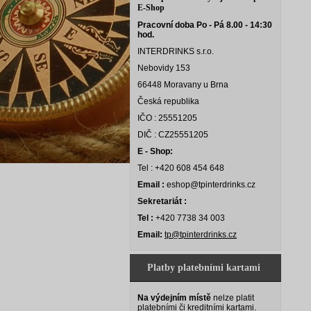
E-Shop
Pracovní doba Po - Pá 8.00 - 14:30
hod.
INTERDRINKS s.r.o.
Nebovidy 153
66448 Moravany u Brna
Česká republika
IČO : 25551205
DIČ : CZ25551205
E - Shop:
Tel : +420 608 454 648
Email :
eshop@tpinterdrinks.cz
Sekretariát :
Tel :
+420 7738 34 003
Email:
tp@tpinterdrinks.cz
Platby platebními kartami
Na výdejním místě
nelze platit
platebními či kreditními kartami.