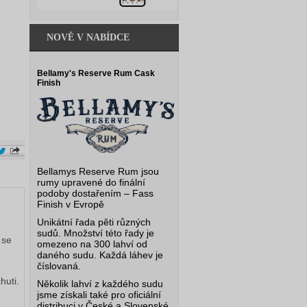
NOVĚ V NABÍDCE
Bellamy's Reserve Rum Cask
Finish
Bellamys Reserve Rum jsou
rumy upravené do finální
podoby dostařením – Fass
Finish v Evropě
Unikátní řada pěti různých
sudů. Množství této řady je
 se
omezeno na 300 lahví od
daného sudu. Každá láhev je
číslovaná.
huti.
Několik lahví z každého sudu
jsme získali také pro oficiální
distribuci v České a Slovenské