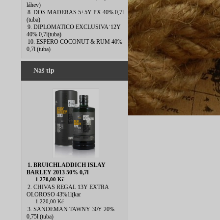
láhev)
8. DOS MADERAS 5+5Y PX 40% 0,7l
(tuba)
9. DIPLOMATICO EXCLUSIVA˙12Y
40% 0,7l(tuba)
10. ESPERO COCONUT & RUM 40%
0,7l (tuba)
Náš tip
1. BRUICHLADDICH ISLAY
BARLEY 2013 50% 0,7l
1 270,00 Kč
2. CHIVAS REGAL 13Y EXTRA
OLOROSO 43%1l(kar
1 220,00 Kč
3. SANDEMAN TAWNY 30Y 20%
0,75l (tuba)