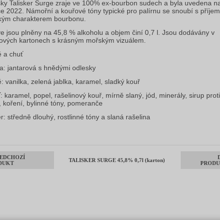
ky Talisker Surge zraje ve 100% ex-bourbon sudech a byla uvedena na
ce 2022. Námořní a kouřové tóny typické pro palírnu se snoubí s příje
kým charakterem bourbonu.
e jsou plněny na 45,8 % alkoholu a objem činí 0,7 l. Jsou dodávány v
ových kartonech s krásným mořským vizuálem.
 a chuť
a: jantarová s hnědými odlesky
: vanilka, zelená jablka, karamel, sladký kouř
: karamel, popel, rašelinový kouř, mírně slaný, jód, minerály, sirup proti
i, koření, bylinné tóny, pomeranče
r: středně dlouhý, rostlinné tóny a slaná rašelina
EDCHOZÍ
TALISKER SURGE 45,8% 0,7l (karton)
DUKT
PRODU