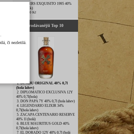
5. OLIVERS EXQUISITO 1995 40%
0,7l (pytlík)
730,00 Kč
Nejprodávanější Top 10
.
á, či nezletilá.
1. BUMBU ORIGINAL 40% 0,7l
(hola lahev)
2. DIPLOMATICO EXCLUSIVA 12Y
40% 0,7l(hola)
3. DON PAPA 7Y 40% 0,7l (hola lahev)
4. LEGENDARIO ELIXIR 34%
0,7l(hola lahev)
5. ZACAPA CENTENARIO RESERVE
40% 1l (holá)
6. BLUE MAURITIUS GOLD 40%
0,7l(hola lahev)
7. EL DORADO 12Y 40% 0,7l (holá