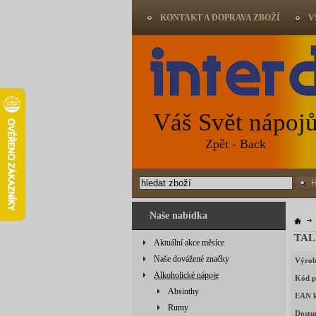
KONTAKT A DOPRAVA ZBOŽÍ
V
Váš Svět nápoj
Zpět - Back
Naše nabídka
TAL
Aktuální akce měsíce
Naše dovážené značky
Výrob
Alkoholické nápoje
Kód p
Absinthy
EAN 
Rumy
Dostu