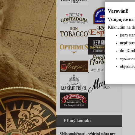
Varování!
Vstupujete na 
Kliknutím na tl
jsem sta
nepřipus
do již od
vystaven
objednáv
Přímý kontakt
Sídlo společnosti - výdejní místo pro