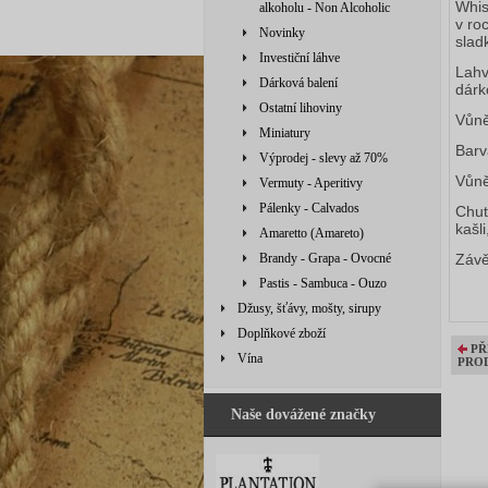
Whis
alkoholu - Non Alcoholic
v ro
Novinky
slad
Investiční láhve
Lahv
Dárková balení
dárk
Ostatní lihoviny
Vůně
Miniatury
Barv
Výprodej - slevy až 70%
Vůně
Vermuty - Aperitivy
Pálenky - Calvados
Chuť
kašl
Amaretto (Amareto)
Brandy - Grapa - Ovocné
Závě
Pastis - Sambuca - Ouzo
Džusy, šťávy, mošty, sirupy
Doplňkové zboží
PŘ
Vína
PRO
Naše dovážené značky