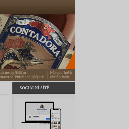
ník není přihlášen
Nákupní košík
strovat se
|
Přihlásit se
|
Můj účet
žádné položky
SOCIÁLNÍ SÍTĚ