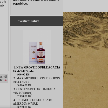
 trh
republice.
mně
Investiční láhve
1. NEW GROVE DOUBLE ACACIA
8Y 47%0,7l(tuba
940,00 Kč
DALŠÍ
2. MAXIME TRIJOL VIN FINS BOIS
KT
1984 43% 0,7
3 610,00 Kč
3. CENTENARIO 30Y LIMITADA
40% 0,7l(kazeta)
2 308,00 Kč
4. DICTADOR EPISODIO 2005
AMER.50% 0,7l R.E
3 299,00 Kč