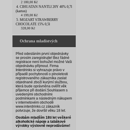
2 180,00 Kč
4. CIHUATAN NANTLI 20Y 40% 0,7l
(karton)
4 199,00 Kč
5. MOZART STRAWBERRY
CHOCOLATE 15% 0,5l
328,00 Kč
Ochrana mladistvých
Před odesláním první objednávky
se prosím zaregistrujte! Bez řádné
registrace není bohužel možné Vaši
objednávku přijmout. Firma
Interdrinks si vyhrazuje právo v
případě pochybností o plnoletosti
registrovaného zákazníka zaslat
objednané zboží kurýrní službou,
která bude oprávněna ověřit věk
příjemce při dodání.
Souhlasem s
uvedenými obchodními
podmínkami a následným nákupem
v internetovém obchodě
www.interdrinks.cz zákazník
potvrzuje, že dovršil věku 18 let.
Osobám mladším 18ti let veškeré
alkoholické nápoje a tabákové
výrobky výslovně neprodáváme!