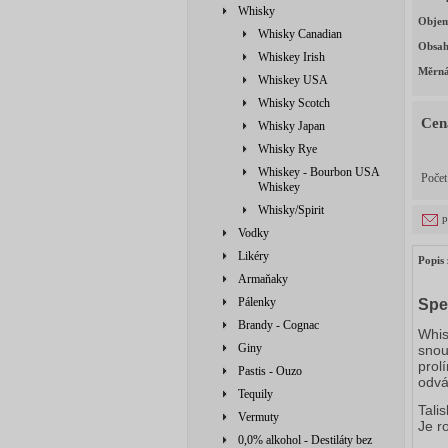
Whisky
Obje
Whisky Canadian
Obsah
Whiskey Irish
Měrná
Whiskey USA
Whisky Scotch
Cen
Whisky Japan
Whisky Rye
Whiskey - Bourbon USA
Poče
Whiskey
Whisky/Spirit
p
Vodky
Likéry
Popis 
Armaňaky
Pálenky
Spe
Brandy - Cognac
Whis
Giny
snou
prol
Pastis - Ouzo
odvá
Tequily
Talis
Vermuty
Je r
0,0% alkohol - Destiláty bez