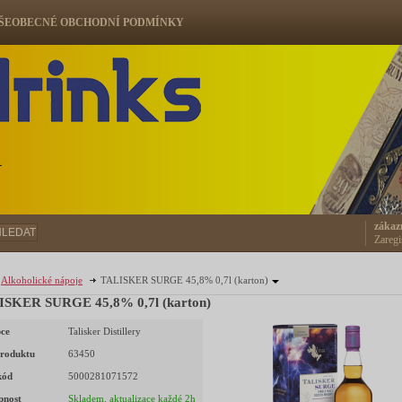
ŠEOBECNÉ OBCHODNÍ PODMÍNKY
ů
zákaz
HLEDAT
Zaregi
Alkoholické nápoje
TALISKER SURGE 45,8% 0,7l (karton)
ISKER SURGE 45,8% 0,7l (karton)
ce
Talisker Distillery
roduktu
63450
kód
5000281071572
pnost
Skladem, aktualizace každé 2h