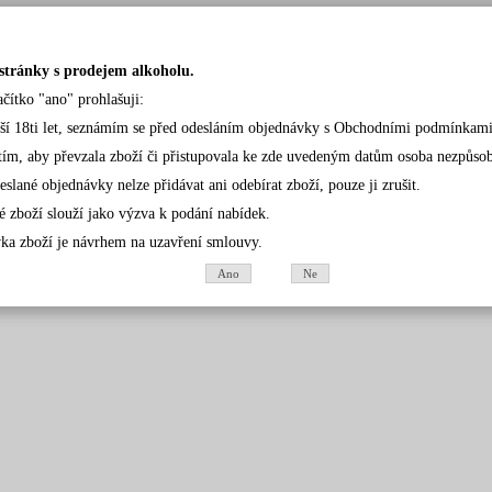
stránky s prodejem alkoholu.
ačítko "ano" prohlašuji:
rší 18ti let, seznámím se před odesláním objednávky s Obchodními podmínkami
tím, aby převzala zboží či přistupovala ke zde uvedeným datům osoba nezpůsobil
eslané objednávky nelze přidávat ani odebírat zboží, pouze ji zrušit.
é zboží slouží jako výzva k podání nabídek.
ka zboží je návrhem na uzavření smlouvy.
Ano
Ne